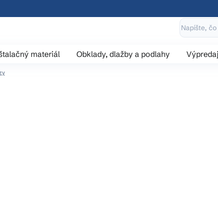
štalačný materiál
Obklady, dlažby a podlahy
Výpreda
zy