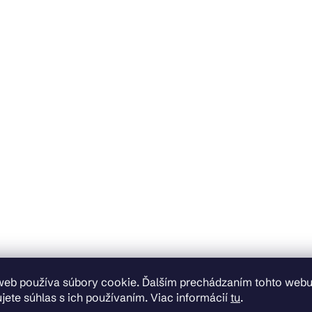
web používa súbory cookie. Ďalším prechádzaním tohto web
jete súhlas s ich používaním. Viac informácií
tu
.