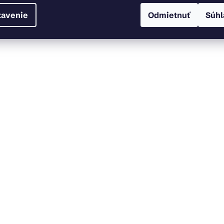
tavenie
Odmietnuť
Súhl