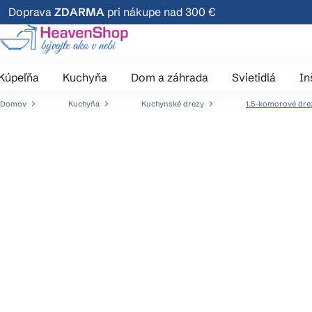
Prejsť
Doprava
ZDARMA
pri nákupe nad 300 €
na
obsah
Kúpeľňa
Kuchyňa
Dom a záhrada
Svietidlá
In
Domov
Kuchyňa
Kuchynské drezy
1.5-komorové dre