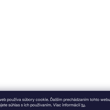
web používa súbory cookie. Ďalším prechádzaním tohto web
jete súhlas s ich používaním. Viac informácií
tu
.