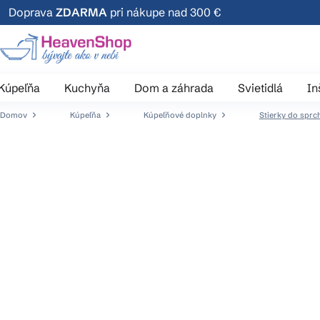
Prejsť
Doprava
ZDARMA
pri nákupe nad 300 €
na
obsah
Kúpeľňa
Kuchyňa
Dom a záhrada
Svietidlá
In
Domov
Kúpeľňa
Kúpeľňové doplnky
Stierky do sprc