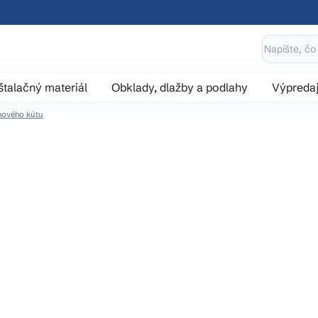
štalačný materiál
Obklady, dlažby a podlahy
Výpreda
hového kútu