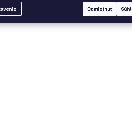
tavenie
Odmietnuť
Súhl