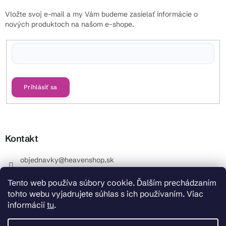
Vložte svoj e-mail a my Vám budeme zasielať informácie o
nových produktoch na našom e-shope.
Vložením e-mailu súhlasíte s
podmienkami ochrany osobných údajov
Prihlásiť sa
Kontakt
objednavky
@
heavenshop.sk
+421 914 399 399
Tento web používa súbory cookie. Ďalším prechádzaním
_Info objednávky : +421 914 399 399 Pracovné dni od
tohto webu vyjadrujete súhlas s ich používaním. Viac
8.00 hod. do 12.00 . REKLAMÁCIE : +421 914 399 399
informácií
tu
.
HeavenShop.sk
HeavenShop.sk