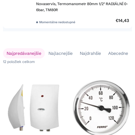
Novaservis, Termomanometr 80mm 1/2" RADIÁLNÍ 0-
6bar, TM80R
€14,43
Momentálne nedostupné
V
R
Najpredávanejšie
Najlacnejšie
Najdrahšie
Abecedne
ý
a
p
12
položiek celkom
d
i
e
s
n
p
i
r
e
o
p
d
r
u
o
k
d
t
u
o