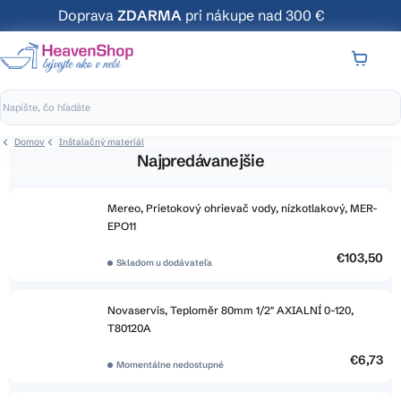
Prejsť
Doprava
ZDARMA
pri nákupe nad 300 €
na
obsah
NÁKUP
KOŠÍK
Domov
Inštalačný materiál
Najpredávanejšie
Mereo, Prietokový ohrievač vody, nízkotlakový, MER-
EPO11
€103,50
Skladom u dodávateľa
Novaservis, Teploměr 80mm 1/2" AXIALNÍ 0-120,
T80120A
€6,73
Momentálne nedostupné