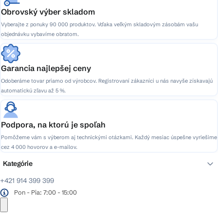
p
Obrovský výber skladom
i
Vyberajte z ponuky 90 000 produktov. Vďaka veľkým skladovým zásobám vašu
s
objednávku vybavíme obratom.
u
Garancia najlepšej ceny
Odoberáme tovar priamo od výrobcov. Registrovaní zákazníci u nás navyše získavajú
automatickú zľavu až 5 %.
Podpora, na ktorú je spoľah
Pomôžeme vám s výberom aj technickými otázkami. Každý mesiac úspešne vyriešime
cez 4 000 hovorov a e-mailov.
Kategórie
+421 914 399 399
Pon - Pia: 7:00 - 15:00