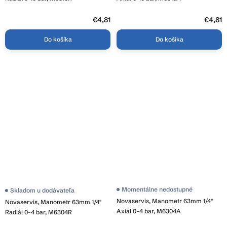
€4,81
€4,81
Do košíka
Do košíka
Momentálne nedostupné
Skladom u dodávateľa
Novaservis, Manometr 63mm 1/4"
Novaservis, Manometr 63mm 1/4"
Axiál 0-4 bar, M6304A
Radiál 0-4 bar, M6304R