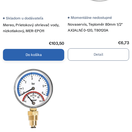
k
v
t
o
Momentálne nedostupné
Skladom u dodávateľa
v
Novaservis, Teploměr 80mm 1/2"
Mereo, Prietokový ohrievač vody,
AXIALNÍ 0-120, T80120A
nízkotlakový, MER-EPO11
€6,73
€103,50
Detail
Do košíka