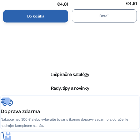
€4,81
€4,81
Detail
Do košíka
O
v
l
Z
á
á
d
p
a
ä
Inšpiračné katalógy
c
t
i
i
Rady, tipy a novinky
e
e
p
r
v
Doprava zdarma
k
Nakúpte nad 300 € alebo vyberajte tovar s ikonou dopravy zadarmo a doručenie
y
nechajte kompletne na nás.
v
ý