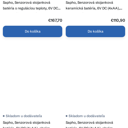
Sapho, Senzorová stojanková
Sapho, Senzorová stojanková
batéria s reguláciou teploty, 6V DC
keramická batéria, 6V DC (4xAA),
(4xAA), čierna matná, PS190B
pes, modrá, PS402B
€167,70
€110,90
Do košíka
Do košíka
Skladom u dodávateľa
Skladom u dodávateľa
Sapho, Senzorová stojanková
Sapho, Senzorová stojanková