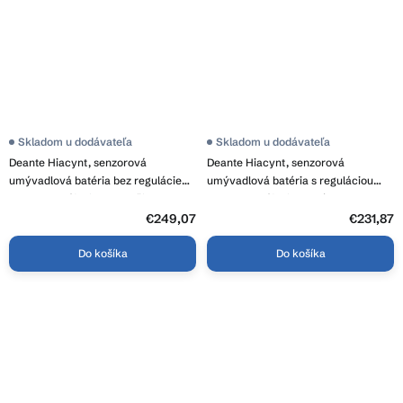
Skladom u dodávateľa
Skladom u dodávateľa
Deante Hiacynt, senzorová
Deante Hiacynt, senzorová
umývadlová batéria bez regulácie
umývadlová batéria s reguláciou
teploty, napájanie 6xAA, čierna
teploty, napájanie 230 / 6V,
matná, BQH_N28R
chrómová, BQH_029V
€249,07
€231,87
Do košíka
Do košíka