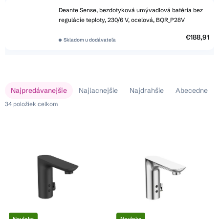
Deante Sense, bezdotyková umývadlová batéria bez
regulácie teploty, 230/6 V, oceľová, BQR_P28V
€188,91
Skladom u dodávateľa
V
R
Najpredávanejšie
Najlacnejšie
Najdrahšie
Abecedne
ý
a
p
34
položiek celkom
d
i
e
s
n
p
i
r
e
o
p
d
r
u
o
k
d
t
u
Novinka
Novinka