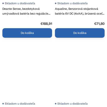
Skladom u dodávateľa
Skladom u dodávateľa
Deante Sense, bezdotyková
Aqualine, Senzorová stojanková
umývadlová batéria bez regulácie
batéria 6V DC (4xAA), brúsená oceľ,
teploty, 4×AA, oceľová, BQR_P28R
PS608
€188,91
€71,80
Do košíka
Do košíka
Skladom u dodávateľa
Skladom u dodávateľa