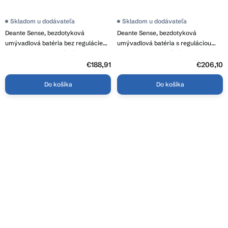
Skladom u dodávateľa
Skladom u dodávateľa
Deante Sense, bezdotyková
Deante Sense, bezdotyková
umývadlová batéria bez regulácie
umývadlová batéria s reguláciou
teploty, 230/6 V, oceľová, BQR_P28V
teploty, 4×AA, oceľová, BQR_P29R
€188,91
€206,10
Do košíka
Do košíka