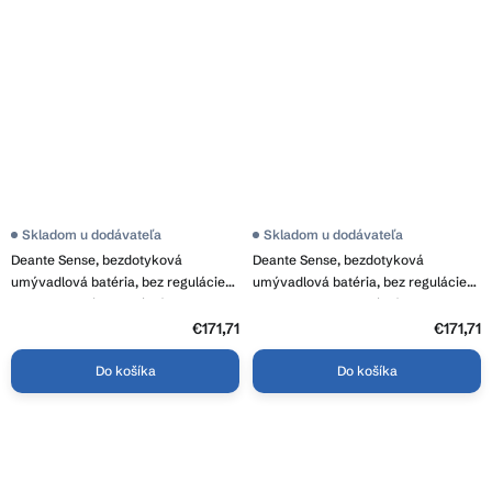
Skladom u dodávateľa
Skladom u dodávateľa
Deante Sense, bezdotyková
Deante Sense, bezdotyková
umývadlová batéria, bez regulácie
umývadlová batéria, bez regulácie
teploty - 230/6V, oceľová, DEA-
teploty - 4xAA, oceľová, DEA-
BQR_F28V
BQR_F28R
€171,71
€171,71
Do košíka
Do košíka