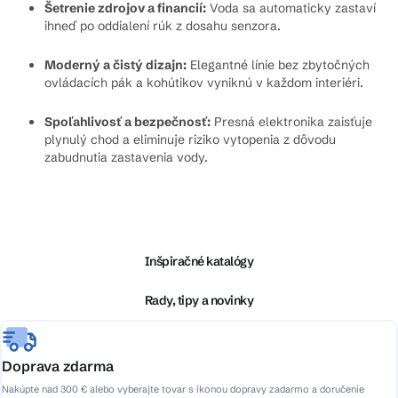
Šetrenie zdrojov a financií:
Voda sa automaticky zastaví
ihneď po oddialení rúk z dosahu senzora.
Moderný a čistý dizajn:
Elegantné línie bez zbytočných
ovládacích pák a kohútikov vyniknú v každom interiéri.
Spoľahlivosť a bezpečnosť:
Presná elektronika zaisťuje
plynulý chod a eliminuje riziko vytopenia z dôvodu
zabudnutia zastavenia vody.
Z
á
p
ä
Inšpiračné katalógy
t
i
Rady, tipy a novinky
e
Doprava zdarma
Nakúpte nad 300 € alebo vyberajte tovar s ikonou dopravy zadarmo a doručenie