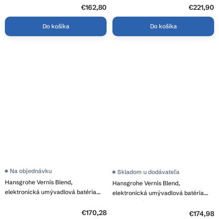
€162,80
€221,90
Do košíka
Do košíka
Na objednávku
Skladom u dodávateľa
Hansgrohe Vernis Blend,
Hansgrohe Vernis Blend,
elektronická umývadlová batéria
elektronická umývadlová batéria
pre studenú vodu alebo vopred
pre studenú vodu alebo vopred
nastavenou teplotou, napájanie zo
€170,28
nastavenú teplotu, napájanie
€174,98