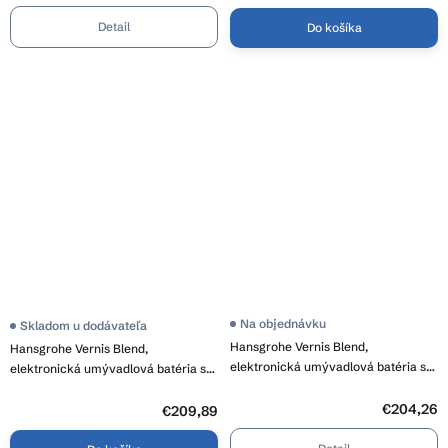
siete 230 V, chrómová, HAN-
batériou, chrómová, HAN-71503000
71504000
Detail
Do košíka
Na objednávku
Skladom u dodávateľa
Hansgrohe Vernis Blend,
Hansgrohe Vernis Blend,
elektronická umývadlová batéria s
elektronická umývadlová batéria s
vopred nastavenou teplotou,
vopred nastavenou teplotou,
napájanie zo siete 230 V, chrómová,
€204,26
napájanie batériou, chrómová, HAN-
€209,89
HAN-71501000
71502000