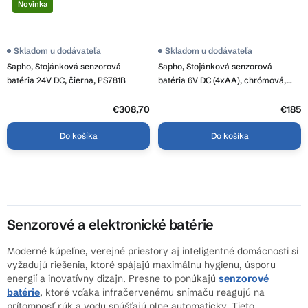
Novinka
Skladom u dodávateľa
Skladom u dodávateľa
Sapho, Stojánková senzorová
Sapho, Stojánková senzorová
batéria 24V DC, čierna, PS781B
batéria 6V DC (4xAA), chrómová,
PS782
€308,70
€185
Do košíka
Do košíka
O
v
l
á
Senzorové a elektronické batérie
d
Moderné kúpeľne, verejné priestory aj inteligentné domácnosti si
a
vyžadujú riešenia, ktoré spájajú maximálnu hygienu, úsporu
c
energií a inovatívny dizajn. Presne to ponúkajú
senzorové
i
batérie
, ktoré vďaka infračervenému snímaču reagujú na
e
prítomnosť rúk a vodu spúšťajú plne automaticky. Tieto