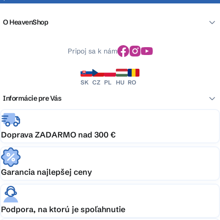
O HeavenShop
Pripoj sa k nám
SK
CZ
PL
HU
RO
Informácie pre Vás
Doprava ZADARMO nad 300 €
Garancia najlepšej ceny
Podpora, na ktorú je spoľahnutie