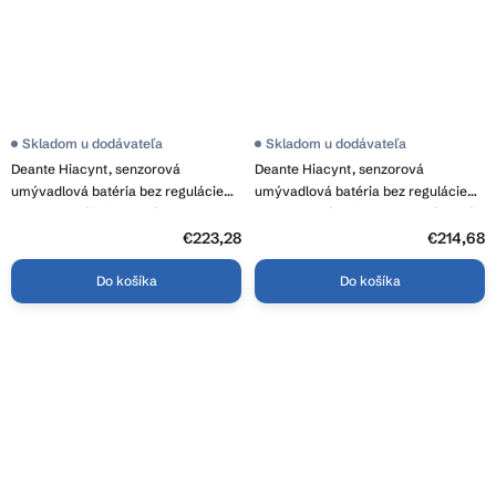
Skladom u dodávateľa
Skladom u dodávateľa
Deante Hiacynt, senzorová
Deante Hiacynt, senzorová
umývadlová batéria bez regulácie
umývadlová batéria bez regulácie
teploty, napájanie 230 / 6V,
teploty, napájanie 6xAA, chrómová,
chrómová, BQH_028R
BQH_028R
€223,28
€214,68
Do košíka
Do košíka