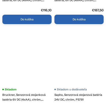
batéria, 6V DC (4xAA), chróm,
batéria, 6V DC (4xAA), chróm,
PS342M
PS342XL
€116,10
€187,50
Do košíka
Do košíka
Skladom
Skladom u dodávateľa
Bruckner, Senzorová stojanková
Sapho, Senzorová stojanová batéria
batéria 6V DC (4xAA), chróm,
24V DC, chróm, PS781
982.820.1