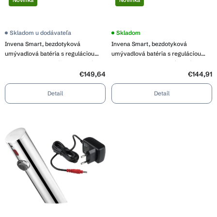
o
k
v
t
o
Skladom u dodávateľa
Skladom
v
Invena Smart, bezdotyková
Invena Smart, bezdotyková
umývadlová batéria s reguláciou
umývadlová batéria s reguláciou
teploty vody, 230V, čierna matná,
teploty vody, 230V, chrómová, INV-
INV-BD-00-004-V
BD-00-001-V
€149,64
€144,91
Detail
Detail