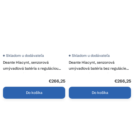
Skladom u dodávateľa
Skladom u dodávateľa
Deante Hiacynt, senzorová
Deante Hiacynt, senzorová
umývadlová batéria s reguláciou
umývadlová batéria bez regulácie
teploty, napájanie 6xAA, čierna
teploty, napájanie 230 / 6V, čierna,
matná, BQH_N29R
BQH_N28V
€266,25
€266,25
Do košíka
Do košíka