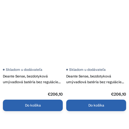
Skladom u dodávateľa
Skladom u dodávateľa
Deante Sense, bezdotyková
Deante Sense, bezdotyková
umývadlová batéria bez regulácie
umývadlová batéria bez regulácie
teploty, napájanie 230/6V, čierna
teploty, napájanie 4xAA, čierna
matná, DEA-BQR_N28V
matná, DEA-BQR_N28R
€206,10
€206,10
Do košíka
Do košíka