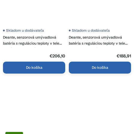
Skladom u dodávateľa
Skladom u dodávateľa
Deante, senzorová umývadlová
Deante, senzorová umývadlová
batéria s reguláciou teploty v tele
batéria s reguláciou teploty v tele
230 / 6V, chromová, BCH_029V
4xAA, chromová, BCH_029R
€206,10
€188,91
Do košíka
Do košíka