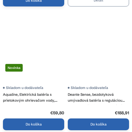
Detail
Do košíka
Novinka
Skladom u dodávateľa
Skladom u dodávateľa
Aqualine, Elektrická batéria s
Deante Sense, bezdotyková
prietokovým ohrievačom vody,
umývadlová batéria s reguláciou
230V, 3 kW, nerez, RT2009
teploty, napájanie 4xAA, oceľová,
DEA-BQR_F29R
€59,80
€188,91
Do košíka
Do košíka