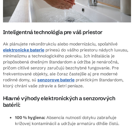
Inteligentná technológia pre váš priestor
Ak plánujete rekonštrukciu alebo modernizáciu, spoľahlivé
elektronicke baterie
prinesú do vášho priestoru nádych luxusu,
minimalizmu a technologického pokroku. Ich inštalácia je
prispôsobená dnešným štandardom a údržba je nenáročná,
pričom citlivé senzory zaručujú bezchybné fungovanie. Pre
frekventované objekty, ale čoraz častejšie aj pre moderné
rodinné domy, sú
senzorove baterie
praktickým štandardom,
ktorý chráni vaše zdravie a šetrí peniaze.
Hlavné výhody elektronických a senzorových
batérií:
100 % hygiena:
Absencia nutnosti dotyku zabraňuje
krížovej kontaminácii a udržuje armatúru dlhšie čistú.