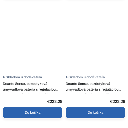
Skladom u dodávateľa
Skladom u dodávateľa
Deante Sense, bezdotyková
Deante Sense, bezdotyková
umývadlová batéria s reguláciou
umývadlová batéria s reguláciou
teploty, napájanie 230/6V, čierna
teploty, napájanie 4xAA, čierna
matná, DEA-BQR_N29V
matná, DEA-BQR_N29R
€223,28
€223,28
Do košíka
Do košíka