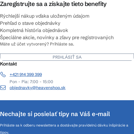
Zaregistrujte sa a získajte tieto benefity
Rýchlejší nákup vďaka uloženým údajom
Prehľad o stave objednávky
Kompletná história objednávok
Špeciálne akcie, novinky a zľavy pre registrovaných
Máte už účet vytvorený? Prihláste sa.
PRIHLÁSIŤ SA
Kontakt
+421 914 399 399
Pon - Pia: 7:00 - 15:00
objednavky@heavenshop.sk
Nechajte si posielať tipy na Váš e-mail
Prihláste sa k odberu newslettera a dostávajte pravidelnú dávku inšpirácie a
tipov.