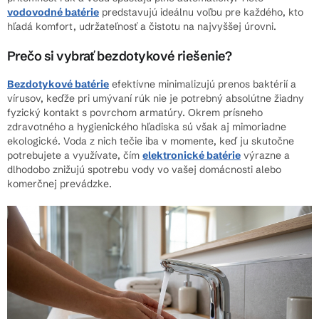
p
vodovodné batérie
predstavujú ideálnu voľbu pre každého, kto
r
hľadá komfort, udržateľnosť a čistotu na najvyššej úrovni.
v
k
Prečo si vybrať bezdotykové riešenie?
y
v
Bezdotykové batérie
efektívne minimalizujú prenos baktérií a
vírusov, keďže pri umývaní rúk nie je potrebný absolútne žiadny
ý
fyzický kontakt s povrchom armatúry. Okrem prísneho
p
zdravotného a hygienického hľadiska sú však aj mimoriadne
i
ekologické. Voda z nich tečie iba v momente, keď ju skutočne
s
potrebujete a využívate, čím
elektronické batérie
výrazne a
u
dlhodobo znižujú spotrebu vody vo vašej domácnosti alebo
komerčnej prevádzke.