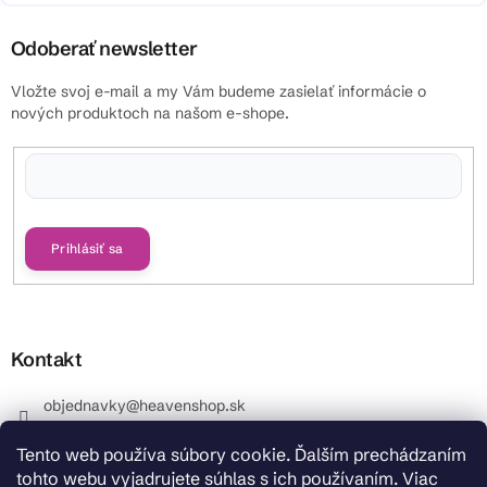
Odoberať newsletter
Vložte svoj e-mail a my Vám budeme zasielať informácie o
nových produktoch na našom e-shope.
Vložením e-mailu súhlasíte s
podmienkami ochrany osobných údajov
Prihlásiť sa
Kontakt
objednavky
@
heavenshop.sk
+421 914 399 399
Tento web používa súbory cookie. Ďalším prechádzaním
_Info objednávky : +421 914 399 399 Pracovné dni od
tohto webu vyjadrujete súhlas s ich používaním. Viac
8.00 hod. do 12.00 . REKLAMÁCIE : +421 914 399 399