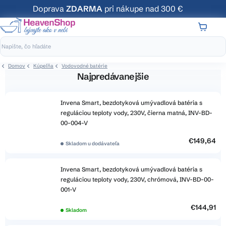
Prejsť
Doprava
ZDARMA
pri nákupe nad 300 €
na
obsah
NÁKUP
KOŠÍK
Domov
Kúpeľňa
Vodovodné batérie
Najpredávanejšie
Invena Smart, bezdotyková umývadlová batéria s
reguláciou teploty vody, 230V, čierna matná, INV-BD-
00-004-V
€149,64
Skladom u dodávateľa
Invena Smart, bezdotyková umývadlová batéria s
reguláciou teploty vody, 230V, chrómová, INV-BD-00-
001-V
€144,91
Skladom