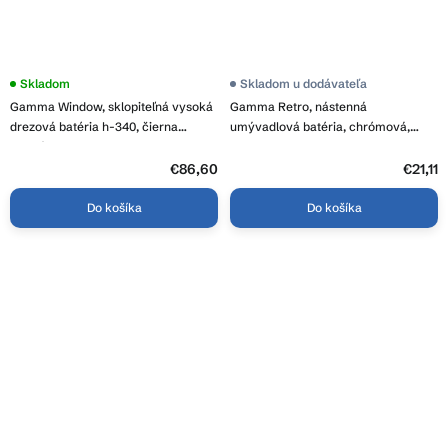
Skladom
Skladom u dodávateľa
Gamma Window, sklopiteľná vysoká
Gamma Retro, nástenná
drezová batéria h-340, čierna
umývadlová batéria, chrómová,
matná, GMA-BWW-BK
GMA-BROS-S-CH
€86,60
€21,11
Do košíka
Do košíka