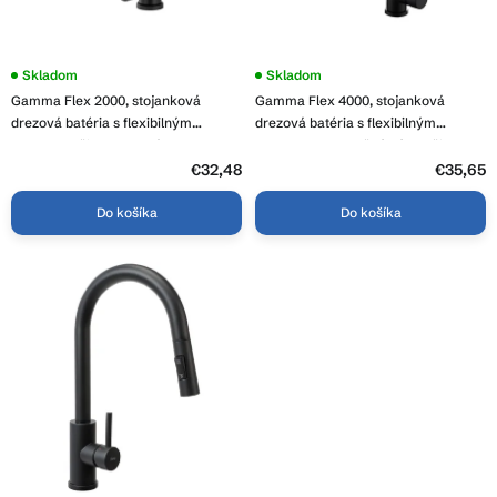
o
k
v
t
o
Priemerné
Skladom
Skladom
hodnotenie
v
Gamma Flex 2000, stojanková
Gamma Flex 4000, stojanková
produktu
je
drezová batéria s flexibilným
drezová batéria s flexibilným
3,8
ramenom, čierna matná, GMA-BFX-
ramenom, 2-funkčný výtok, čierna
z
2000BK
matná, GMA-BFX-4000BK
5
€32,48
€35,65
hviezdičiek.
Do košíka
Do košíka