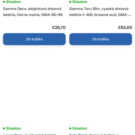
Skladom
Skladom
Gamma Deco, stojanková drezová
Gamma Taru Slim, vysoká drezová
batéria, čierna matná, GMA-BD-BK
batéria h-400, brúsená oceľ, GMA-
BTS-IX
€28,70
€53,65
Do košíka
Do košíka
Skladom
Skladom