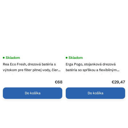
Skladom
Priemerné
Skladom
hodnotenie
Rea Eco Fresh, drezová batéria s
Erga Pogo, stojanková drezová
produktu
je
výtokom pre filter pitnej vody, čierna
batéria so spŕškou a flexibilným
3,0
matná, REA-B7564
ramenom, čierna-chrómová, ERG-
z
YKA-BZ.POGO-FB
€68
5
€29,47
hviezdičiek.
Do košíka
Do košíka