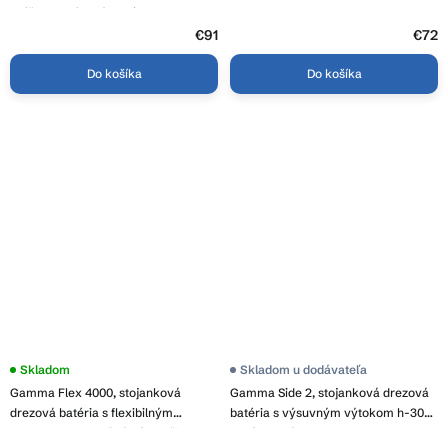
spŕškou, brúsená oceľ, REA-B6735
€91
€72
Do košíka
Do košíka
Skladom
Skladom u dodávateľa
Gamma Flex 4000, stojanková
Gamma Side 2, stojanková drezová
drezová batéria s flexibilným
batéria s výsuvným výtokom h-300,
ramenom, 2-funkčný výtok, čierna-
zlatá matná, GMA-BSE2-BG