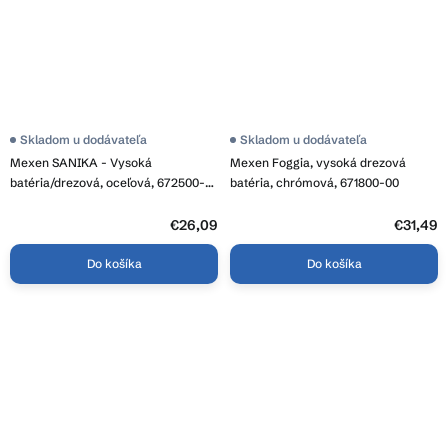
Skladom u dodávateľa
Priemerné
Skladom u dodávateľa
hodnotenie
Mexen SANIKA - Vysoká
Mexen Foggia, vysoká drezová
produktu
je
batéria/drezová, oceľová, 672500-
batéria, chrómová, 671800-00
3,8
00
z
€26,09
5
€31,49
hviezdičiek.
Do košíka
Do košíka