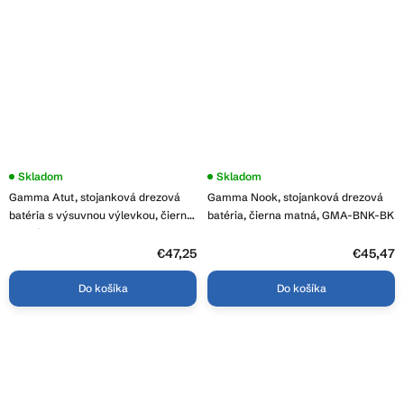
Priemerné
Skladom
Priemerné
Skladom
hodnotenie
hodnotenie
Gamma Atut, stojanková drezová
Gamma Nook, stojanková drezová
produktu
produktu
je
je
batéria s výsuvnou výlevkou, čierna
batéria, čierna matná, GMA-BNK-BK
3,8
4,0
matná, GAM-BAT-BK
z
z
5
€47,25
5
€45,47
hviezdičiek.
hviezdičiek.
Do košíka
Do košíka