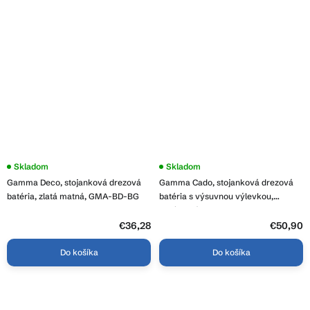
Skladom
Skladom
Gamma Deco, stojanková drezová
Gamma Cado, stojanková drezová
batéria, zlatá matná, GMA-BD-BG
batéria s výsuvnou výlevkou,
chrómová, GMA-BCO-CH
€36,28
€50,90
Do košíka
Do košíka