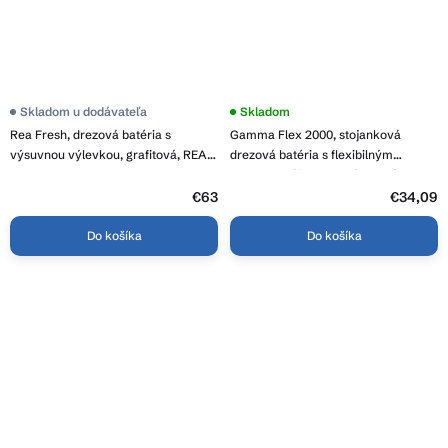
Skladom u dodávateľa
Skladom
Rea Fresh, drezová batéria s
Gamma Flex 2000, stojanková
výsuvnou výlevkou, grafitová, REA-
drezová batéria s flexibilným
B7437
ramenom, čierna-zlatá matná,
GMA-BFX-2000BGD
€63
€34,09
Do košíka
Do košíka