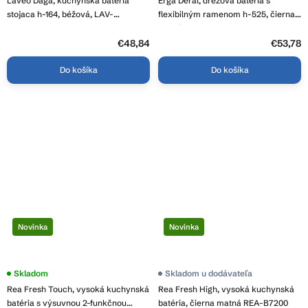
Laveo Daga, kuchynská batéria
Erga Deral, drezová batéria s
stojaca h-164, béžová, LAV-
flexibilným ramenom h-525, čierna
BLG_469D
matná, ERG-YKA-BZ.DERAL-BLK
€48,84
€53,78
Do košíka
Do košíka
Novinka
Novinka
Skladom
Skladom u dodávateľa
Rea Fresh Touch, vysoká kuchynská
Rea Fresh High, vysoká kuchynská
batéria s výsuvnou 2-funkčnou
batéria, čierna matná REA-B7200