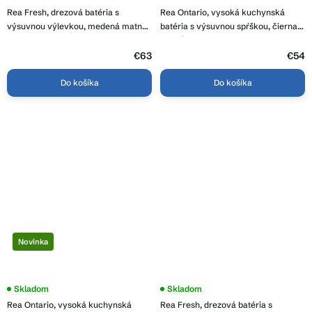
Rea Fresh, drezová batéria s
Rea Ontario, vysoká kuchynská
výsuvnou výlevkou, medená matná,
batéria s výsuvnou spŕškou, čierna
REA-B6560
matná, REA-B6571
€63
€54
Do košíka
Do košíka
Novinka
Skladom
Skladom
Rea Ontario, vysoká kuchynská
Rea Fresh, drezová batéria s