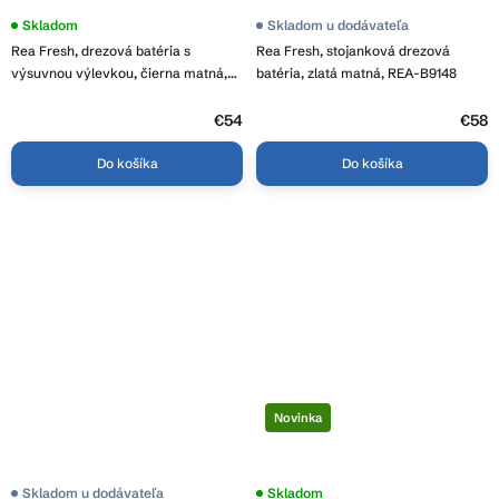
Priemerné
Skladom
Priemerné
Skladom u dodávateľa
hodnotenie
hodnotenie
Rea Fresh, drezová batéria s
Rea Fresh, stojanková drezová
produktu
produktu
je
je
výsuvnou výlevkou, čierna matná,
batéria, zlatá matná, REA-B9148
3,8
3,8
REA-B9147
z
z
5
€54
5
€58
hviezdičiek.
hviezdičiek.
Do košíka
Do košíka
Novinka
Skladom u dodávateľa
Skladom