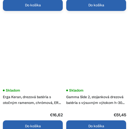
Do košíka
Do košíka
Skladom
Skladom
Erga Keran, drezová batéria s
Gamma Side 2, stojanková drezová
otočným ramenom, chrómová, ERG-
batéria s výsuvným výtokom h-300,
YKA-BZ.KERAN
čierna matná, GMA-BSE2-BK
€16,62
€51,45
Do košíka
Do košíka