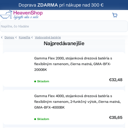
Prejsť
Doprava
ZDARMA
pri nákupe nad 300 €
na
obsah
NÁKUP
KOŠÍK
Domov
Kúpeľňa
Vodovodné batérie
Najpredávanejšie
Gamma Flex 2000, stojanková drezová batéria s
flexibilným ramenom, čierna matná, GMA-BFX-
2000BK
€32,48
Skladom
Gamma Flex 4000, stojanková drezová batéria s
flexibilným ramenom, 2-funkčný výtok, čierna matná,
GMA-BFX-4000BK
€35,65
Skladom