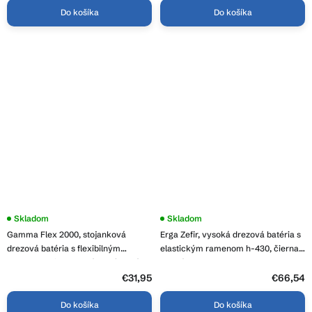
Do košíka
Do košíka
Priemerné
Skladom
Skladom
hodnotenie
Gamma Flex 2000, stojanková
Erga Zefir, vysoká drezová batéria s
produktu
je
drezová batéria s flexibilným
elastickým ramenom h-430, čierna
4,3
ramenom, biela matná-chrómová,
matná, ERG-YKA-BZ.ZEFIR-BLK
z
GMA-BFX-2000WH
5
€31,95
€66,54
hviezdičiek.
Do košíka
Do košíka