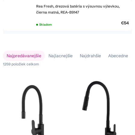
Rea Fresh, drezová batéria s výsuvnou výlevkou,
čierna matná, REA-B9147
€54
Skladom
V
R
Najpredávanejšie
Najlacnejšie
Najdrahšie
Abecedne
ý
a
p
1259
položiek celkom
d
i
e
s
n
p
i
r
e
o
p
d
r
u
o
k
d
t
u