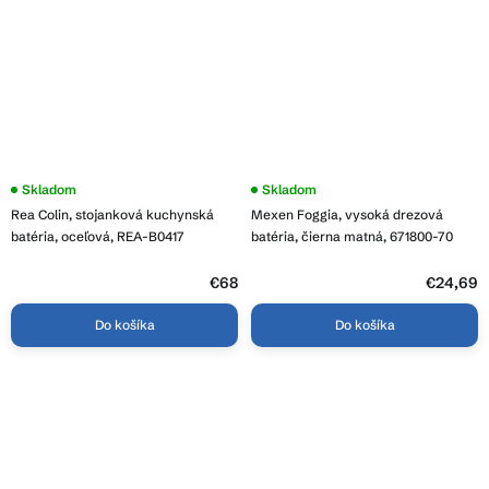
Skladom
Priemerné
Skladom
hodnotenie
Rea Colin, stojanková kuchynská
Mexen Foggia, vysoká drezová
produktu
je
batéria, oceľová, REA-B0417
batéria, čierna matná, 671800-70
3,9
z
€68
5
€24,69
hviezdičiek.
Do košíka
Do košíka