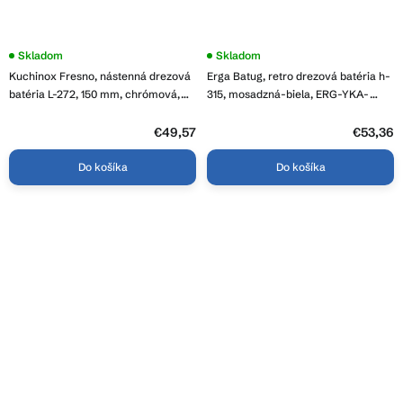
Skladom
Priemerné
Skladom
hodnotenie
Kuchinox Fresno, nástenná drezová
Erga Batug, retro drezová batéria h-
produktu
je
batéria L-272, 150 mm, chrómová,
315, mosadzná-biela, ERG-YKA-
3,6
LAV-BQF_080D
BZ.BATUG-GLD
z
€49,57
5
€53,36
hviezdičiek.
Do košíka
Do košíka