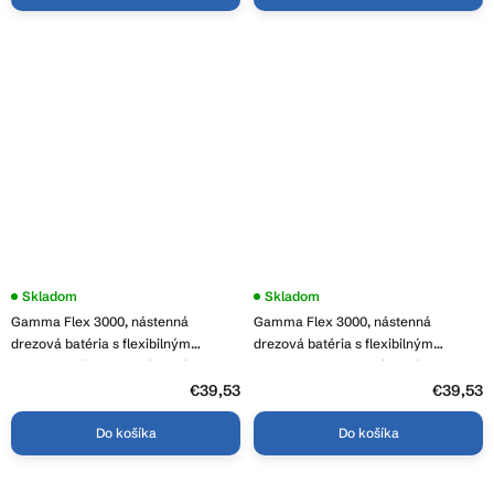
Priemerné
Skladom
Priemerné
Skladom
hodnotenie
hodnotenie
Gamma Flex 3000, nástenná
Gamma Flex 3000, nástenná
produktu
produktu
je
je
drezová batéria s flexibilným
drezová batéria s flexibilným
3,9
4,0
ramenom, čierna-chrómová, GMA-
ramenom, biela-chrómová, GMA-
z
z
BFXS-3000BK
BFXS-3000WH
5
€39,53
5
€39,53
hviezdičiek.
hviezdičiek.
Do košíka
Do košíka