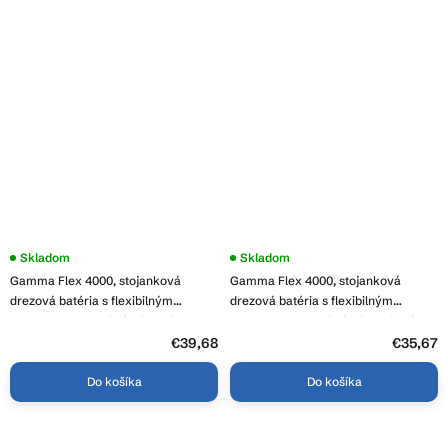
Skladom
Skladom
Gamma Flex 4000, stojanková
Gamma Flex 4000, stojanková
drezová batéria s flexibilným
drezová batéria s flexibilným
ramenom, 2-funkčný výtok, čierna-
ramenom, 2-funkčný výtok, šedá-
grafitová, GMA-BFX-4000GM
chróm, GMA-BFX-4000G
€39,68
€35,67
Do košíka
Do košíka