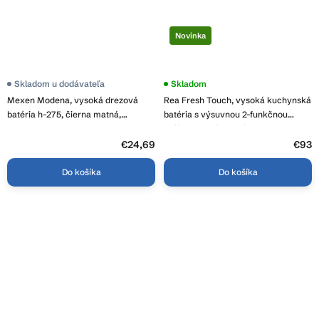
Novinka
Priemerné
Skladom u dodávateľa
Skladom
hodnotenie
Mexen Modena, vysoká drezová
Rea Fresh Touch, vysoká kuchynská
produktu
je
batéria h-275, čierna matná,
batéria s výsuvnou 2-funkčnou
3,7
671900-70
spŕškou, zlatá matná, REA-B9842
z
5
€24,69
€93
hviezdičiek.
Do košíka
Do košíka