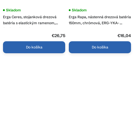
Skladom
Skladom
Erga Ceres, stojanková drezová
Erga Rapa, nástenná drezová batéria
batéria s elastickým ramenom,
150mm, chrómová, ERG-YKA-
šedá-chrómová, ERG-YKA-
BZ.RAPA-CHR
BZ.CERES-GRY
€26,75
€16,04
Do košíka
Do košíka