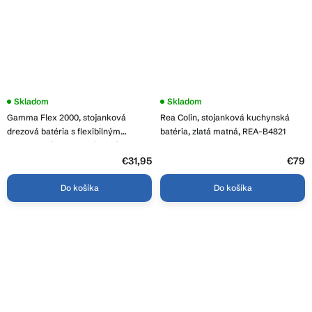
Skladom
Priemerné
Skladom
hodnotenie
Gamma Flex 2000, stojanková
Rea Colin, stojanková kuchynská
produktu
je
drezová batéria s flexibilným
batéria, zlatá matná, REA-B4821
3,6
ramenom, čierna-chrómová, GMA-
z
BFX-2000CH
€31,95
5
€79
hviezdičiek.
Do košíka
Do košíka