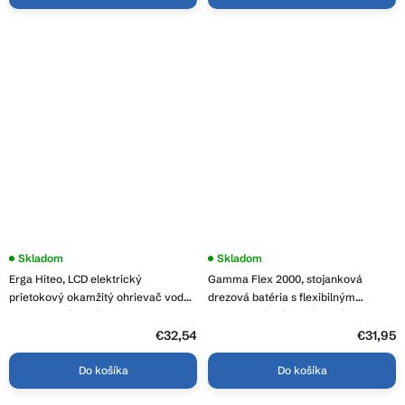
Skladom
Skladom
Erga Hiteo, LCD elektrický
Gamma Flex 2000, stojanková
prietokový okamžitý ohrievač vody
drezová batéria s flexibilným
3600W, chrómová-biela, ERG-YKA-
ramenom, šedá-chrómová, GMA-
BZ.HITEO
BFX-2000G
€32,54
€31,95
Do košíka
Do košíka