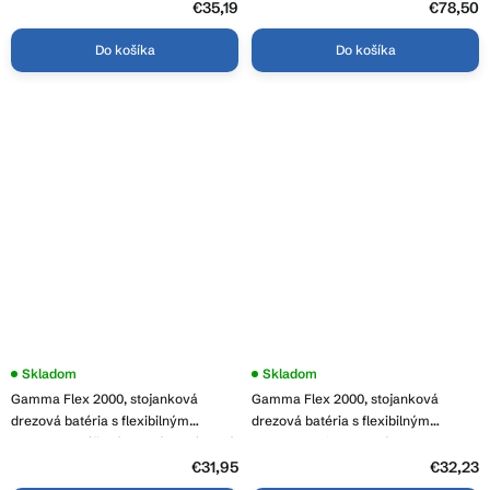
3000BK
GMA-BVSK-BK
5
€35,19
5
€78,50
hviezdičiek.
hviezdičiek.
Do košíka
Do košíka
Skladom
Skladom
Gamma Flex 2000, stojanková
Gamma Flex 2000, stojanková
drezová batéria s flexibilným
drezová batéria s flexibilným
ramenom, béžová matná-chrómová,
ramenom, biela matná, GMA-BFX-
GMA-BFX-2000B
2000AWH
€31,95
€32,23