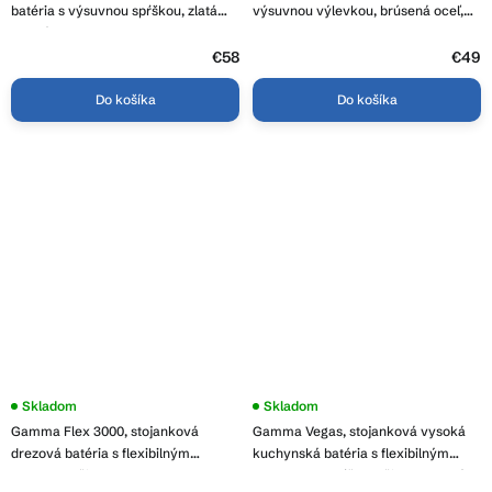
batéria s výsuvnou spŕškou, zlatá
výsuvnou výlevkou, brúsená oceľ,
matná, REA-B7575
REA-B9146
€58
€49
Do košíka
Do košíka
Priemerné
Skladom
Priemerné
Skladom
hodnotenie
hodnotenie
Gamma Flex 3000, stojanková
Gamma Vegas, stojanková vysoká
produktu
produktu
je
je
drezová batéria s flexibilným
kuchynská batéria s flexibilným
3,8
3,7
ramenom, čierna, GMA-BFX-
ramenom a spŕškou, čierna matná,
z
z