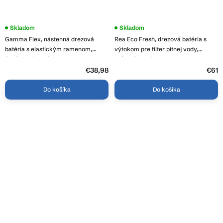
Skladom
Skladom
Gamma Flex, nástenná drezová
Rea Eco Fresh, drezová batéria s
batéria s elastickým ramenom,
výtokom pre filter pitnej vody,
šedá-chrómová, GMA-BFXS-G
brúsená oceľ, REA-B7563
€38,98
€61
Do košíka
Do košíka