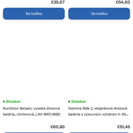
chróm, GMA-BFX-4000CH
€35,67
€54,60
Do košíka
Do košíka
Skladom
Skladom
Kuchinox Serpen, vysoká drezová
Gamma Side 2, stojanková drezová
batéria, chrómová, LAV-BKP_06SD
batéria s výsuvným výtokom h-300,
biela, GMA-BSE2-WH
€60,80
€51,45