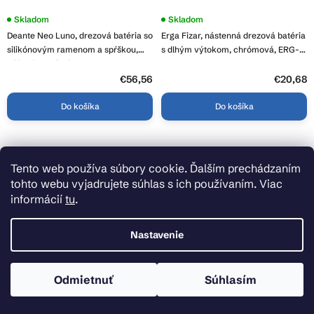
Skladom
Skladom
Deante Neo Luno, drezová batéria so
Erga Fizar, nástenná drezová batéria
silikónovým ramenom a spŕškou,
s dlhým výtokom, chrómová, ERG-
béžová-oceľová, DEA-BOC_5740
YKA-BZ.FIZAR-CHR
€56,56
€20,68
Do košíka
Do košíka
Tento web používa súbory cookie. Ďalším prechádzaním
tohto webu vyjadrujete súhlas s ich používaním. Viac
informácií
tu
.
Nastavenie
Odmietnuť
Súhlasím
Skladom
Skladom