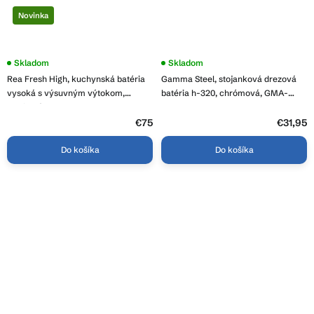
Novinka
Skladom
Skladom
Rea Fresh High, kuchynská batéria
Gamma Steel, stojanková drezová
vysoká s výsuvným výtokom,
batéria h-320, chrómová, GMA-
grafitová, REA-B7202
BSK-CH
€75
€31,95
Do košíka
Do košíka