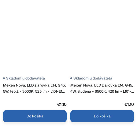
Skladom u dodávateľa
Skladom u dodávateľa
Mexen Nova, LED žiarovka E14, G45,
Mexen Nova, LED žiarovka E14, G45,
5W, teplá - 3000K, 525 lm - L101-E14-
4W, studená - 6500K, 420 lm - L101-
0530-01
E14-0465-01
€1,10
€1,10
Do košíka
Do košíka