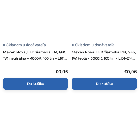
Skladom u dodávateľa
Skladom u dodávateľa
Mexen Nova, LED žiarovka E14, G45,
Mexen Nova, LED žiarovka E14, G45,
1W, neutrálna - 4000K, 105 lm - L101-
1W, teplá - 3000K, 105 lm - L101-E14-
E14-0140-01
0130-01
€0,96
€0,96
Do košíka
Do košíka