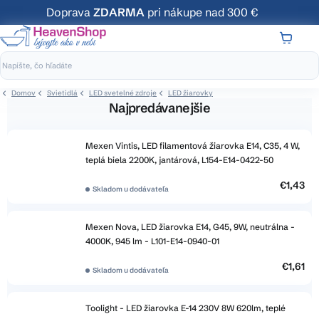
Prejsť
Doprava
ZDARMA
pri nákupe nad 300 €
na
obsah
NÁKUP
KOŠÍK
Domov
Svietidlá
LED svetelné zdroje
LED žiarovky
Najpredávanejšie
Mexen Vintis, LED filamentová žiarovka E14, C35, 4 W,
teplá biela 2200K, jantárová, L154-E14-0422-50
€1,43
Skladom u dodávateľa
Mexen Nova, LED žiarovka E14, G45, 9W, neutrálna -
4000K, 945 lm - L101-E14-0940-01
€1,61
Skladom u dodávateľa
Toolight - LED žiarovka E-14 230V 8W 620lm, teplé