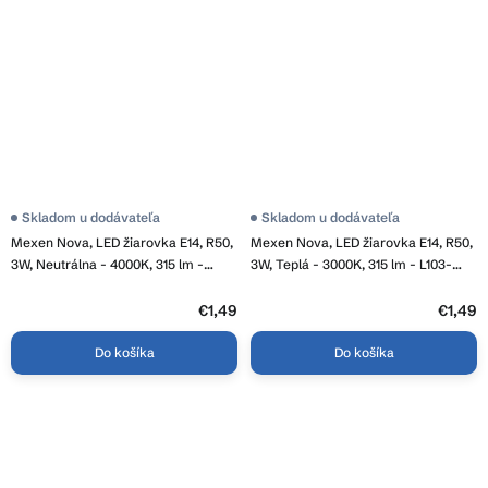
Skladom u dodávateľa
Skladom u dodávateľa
Mexen Nova, LED žiarovka E14, R50,
Mexen Nova, LED žiarovka E14, R50,
3W, Neutrálna - 4000K, 315 lm -
3W, Teplá - 3000K, 315 lm - L103-
L103-E14-0340-01
E14-0330-01
€1,49
€1,49
Do košíka
Do košíka