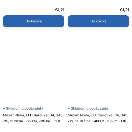
E14-0840-01
0830-01
€1,21
€1,21
Do košíka
Do košíka
Skladom u dodávateľa
Skladom u dodávateľa
Mexen Nova, LED žiarovka E14, G45,
Mexen Nova, LED žiarovka E14, G45,
7W, studená - 6500K, 735 lm - L101-
7W, neutrálna - 4000K, 735 lm - L101-
E14-0765-01
E14-0740-01