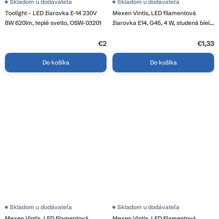
Skladom u dodávateľa
Skladom u dodávateľa
Toolight - LED žiarovka E-14 230V
Mexen Vintis, LED filamentová
8W 620lm, teplé svetlo, OSW-03201
žiarovka E14, G45, 4 W, studená biela
6500K, číra, L156-E14-0465-00
€2
€1,33
Do košíka
Do košíka
Skladom u dodávateľa
Skladom u dodávateľa
Mexen Vintis, LED filamentová
Mexen Vintis, LED filamentová