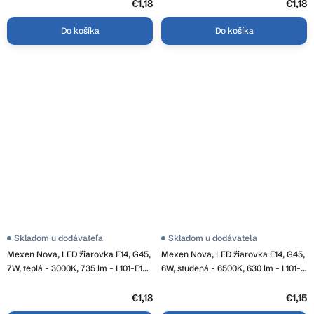
€1,18
€1,18
Do košíka
Do košíka
Skladom u dodávateľa
Skladom u dodávateľa
Mexen Nova, LED žiarovka E14, G45,
Mexen Nova, LED žiarovka E14, G45,
7W, teplá - 3000K, 735 lm - L101-E14-
6W, studená - 6500K, 630 lm - L101-
0730-01
E14-0665-01
€1,18
€1,15