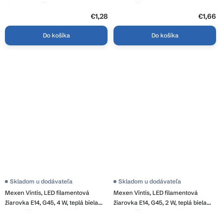
biela 4000K, číra, L156-E14-0240-00
2700K, číra, L156-E14-0627-00
€1,28
€1,66
Do košíka
Do košíka
Skladom u dodávateľa
Skladom u dodávateľa
Mexen Vintis, LED filamentová
Mexen Vintis, LED filamentová
žiarovka E14, G45, 4 W, teplá biela
žiarovka E14, G45, 2 W, teplá biela
2700K, číra, L156-E14-0427-00
2700K, číra, L156-E14-0227-00