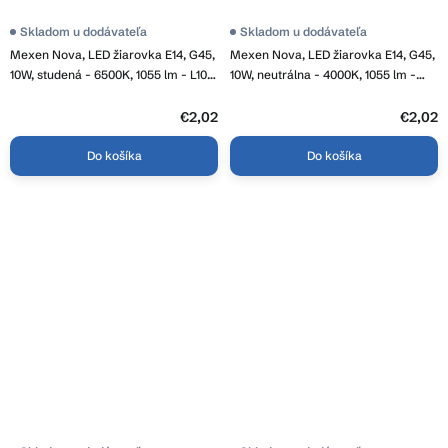
Skladom u dodávateľa
Skladom u dodávateľa
Mexen Nova, LED žiarovka E14, G45,
Mexen Nova, LED žiarovka E14, G45,
10W, studená - 6500K, 1055 lm - L101-
10W, neutrálna - 4000K, 1055 lm -
E14-1065-01
L101-E14-1040-01
€2,02
€2,02
Do košíka
Do košíka