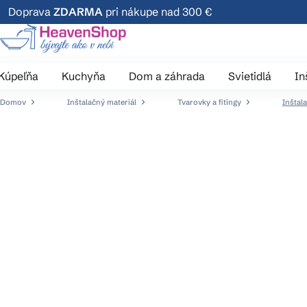
Prejsť
Doprava
ZDARMA
pri nákupe nad 300 €
na
obsah
Kúpeľňa
Kuchyňa
Dom a záhrada
Svietidlá
In
Domov
Inštalačný materiál
Tvarovky a fitingy
Inštal