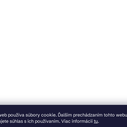
web používa súbory cookie. Ďalším prechádzaním tohto web
jete súhlas s ich používaním. Viac informácií
tu
.