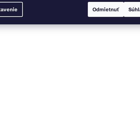
tavenie
Odmietnuť
Súhl