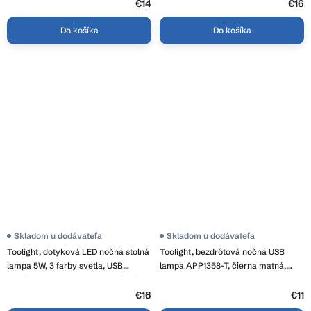
zelená, OSW-08630
€14
€16
Do košíka
Do košíka
Skladom u dodávateľa
Skladom u dodávateľa
Toolight, dotyková LED nočná stolná
Toolight, bezdrôtová nočná USB
lampa 5W, 3 farby svetla, USB
lampa APP1358-T, čierna matná,
napájanie, APP1369-T GREY, šedá,
OSW-08621
OSW-08631
€16
€11