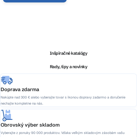
O
v
l
Z
á
á
d
p
a
ä
Inšpiračné katalógy
c
t
i
i
Rady, tipy a novinky
e
e
p
r
v
Doprava zdarma
k
Nakúpte nad 300 € alebo vyberajte tovar s ikonou dopravy zadarmo a doručenie
y
nechajte kompletne na nás.
v
ý
p
Obrovský výber skladom
i
Vyberajte z ponuky 90 000 produktov. Vďaka veľkým skladovým zásobám vašu
s