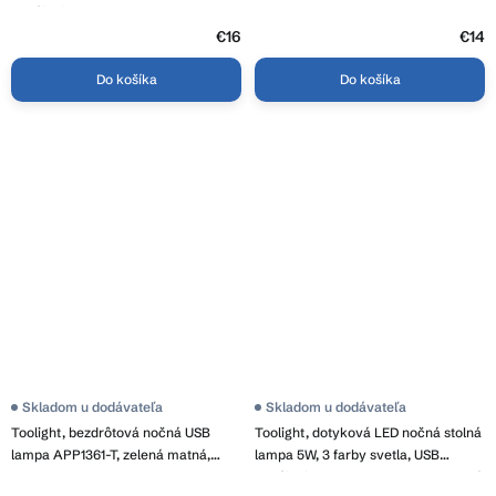
napájanie, APP1365-T BLACK,
OSW-08620
čierna matná, OSW-08628
€16
€14
Do košíka
Do košíka
Skladom u dodávateľa
Skladom u dodávateľa
Toolight, bezdrôtová nočná USB
Toolight, dotyková LED nočná stolná
lampa APP1361-T, zelená matná,
lampa 5W, 3 farby svetla, USB
OSW-08624
napájanie, APP1368-T GREEN, svetlá