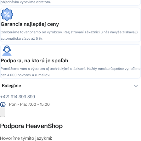
objednávku vybavíme obratom.
u
Garancia najlepšej ceny
Odoberáme tovar priamo od výrobcov. Registrovaní zákazníci u nás navyše získavajú
automatickú zľavu až 5 %.
Podpora, na ktorú je spoľah
Pomôžeme vám s výberom aj technickými otázkami. Každý mesiac úspešne vyriešime
cez 4 000 hovorov a e-mailov.
Kategórie
+421 914 399 399
Pon - Pia: 7:00 - 15:00
Podpora HeavenShop
Hovoríme týmito jazykmi: