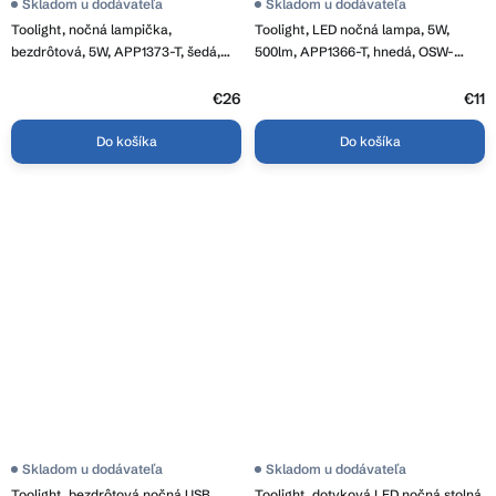
Skladom u dodávateľa
Skladom u dodávateľa
Toolight, nočná lampička,
Toolight, LED nočná lampa, 5W,
bezdrôtová, 5W, APP1373-T, šedá,
500lm, APP1366-T, hnedá, OSW-
OSW-08637
08329
€26
€11
Do košíka
Do košíka
Skladom u dodávateľa
Skladom u dodávateľa
Toolight, bezdrôtová nočná USB
Toolight, dotyková LED nočná stolná