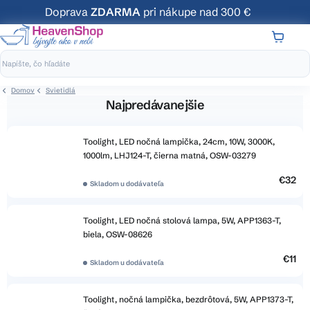
Prejsť
Doprava
ZDARMA
pri nákupe nad 300 €
na
obsah
NÁKUP
KOŠÍK
Domov
Svietidlá
Najpredávanejšie
Toolight, LED nočná lampička, 24cm, 10W, 3000K,
1000lm, LHJ124-T, čierna matná, OSW-03279
€32
Skladom u dodávateľa
Toolight, LED nočná stolová lampa, 5W, APP1363-T,
biela, OSW-08626
€11
Skladom u dodávateľa
Toolight, nočná lampička, bezdrôtová, 5W, APP1373-T,