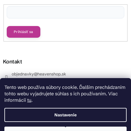
Vložením e-mailu súhlasíte s
podmienkami ochrany osobných údajov
Prihlásiť sa
Kontakt
objednavky
@
heavenshop.sk
+421 914 399 399
Tento web používa súbory cookie. Ďalším prechádzaním
_Info objednávky : +421 914 399 399 Pracovné dni od
tohto webu vyjadrujete súhlas s ich používaním. Viac
8.00 hod. do 12.00 . REKLAMÁCIE : +421 914 399 399
informácií
tu
.
HeavenShop.sk
HeavenShop.sk
Nastavenie