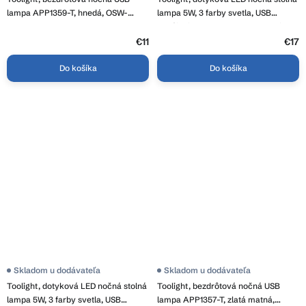
lampa APP1359-T, hnedá, OSW-
lampa 5W, 3 farby svetla, USB
08622
napájanie, APP1370-T WHITE, biela,
OSW-08634
€11
€17
Do košíka
Do košíka
Skladom u dodávateľa
Skladom u dodávateľa
Toolight, dotyková LED nočná stolná
Toolight, bezdrôtová nočná USB
lampa 5W, 3 farby svetla, USB
lampa APP1357-T, zlatá matná,