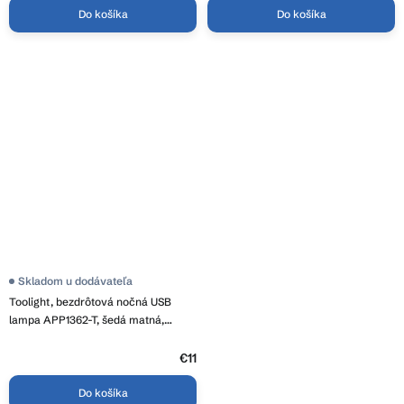
Do košíka
Do košíka
Skladom u dodávateľa
Toolight, bezdrôtová nočná USB
lampa APP1362-T, šedá matná,
OSW-08625
€11
Do košíka