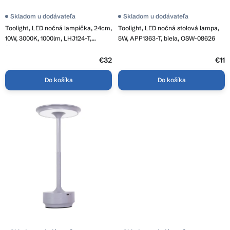
t
o
Skladom u dodávateľa
Skladom u dodávateľa
v
Toolight, LED nočná lampička, 24cm,
Toolight, LED nočná stolová lampa,
10W, 3000K, 1000lm, LHJ124-T,
5W, APP1363-T, biela, OSW-08626
čierna matná, OSW-03279
€32
€11
Do košíka
Do košíka