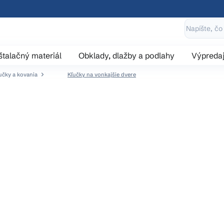
štalačný materiál
Obklady, dlažby a podlahy
Výpreda
učky a kovania
Kľučky na vonkajšie dvere