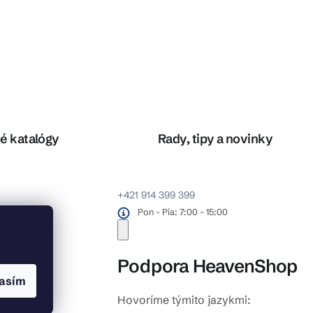
é katalógy
Rady, tipy a novinky
+421 914 399 399
Pon - Pia: 7:00 - 15:00
u
Podpora HeavenShop
asím
Hovoríme týmito jazykmi:
odlahy