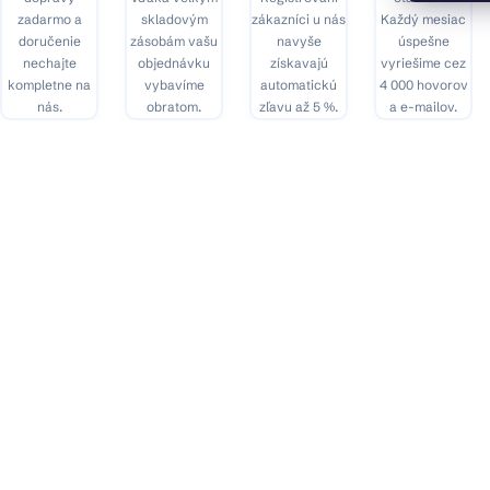
zadarmo a
skladovým
zákazníci u nás
Každý mesiac
doručenie
zásobám vašu
navyše
úspešne
nechajte
objednávku
získavajú
vyriešime cez
kompletne na
vybavíme
automatickú
4 000 hovorov
nás.
obratom.
zľavu až 5 %.
a e-mailov.