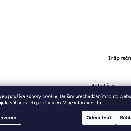
Inšpiračn
Preskočiť kategórie
Kategórie
web používa súbory cookie. Ďalším prechádzaním tohto web
Kúpeľňa
jete súhlas s ich používaním. Viac informácií
tu
.
Kuchyňa
Dom a záhrada
Svietidlá
tavenie
Odmietnuť
Súhl
Inštalačný materiál
Obklady, dlažby a p