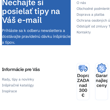
Nechajte si
O nás
posielať tipy na
Obchodné podmienk
Doprava a platba
Váš e-mail
Ochrana osobných ú
Odstúpiť od zmluvy 
Prihláste sa k odberu newslettera a
Kontakty
dostávajte pravidelnú dávku inšpirácie
a tipov.
Informácie pre Vás
Doprava
Garanc
Rady, tipy a novinky
ZADARMO
najlep
nad
ceny
Inšpiračné katalógy
300
Inspirace
€