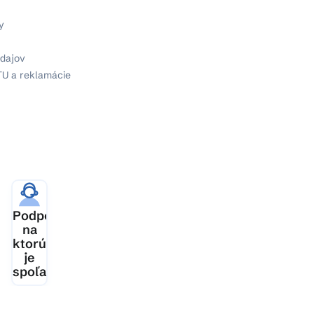
y
dajov
TU a reklamácie
ia
Podpora,
šej
na
ktorú
je
spoľahnutie