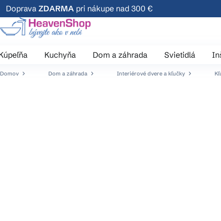
Prejsť
Doprava
ZDARMA
pri nákupe nad 300 €
na
obsah
Kúpeľňa
Kuchyňa
Dom a záhrada
Svietidlá
In
Domov
Dom a záhrada
Interiérové dvere a kľučky
Kľ