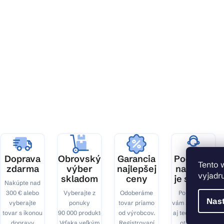
Z
á
p
ä
t
i
e
Doprava
Obrovský
Garancia
Podpora,
Tento 
zdarma
výber
najlepšej
na ktorú
vyjadru
skladom
ceny
je spoľah
Nakúpte nad
300 € alebo
Vyberajte z
Odoberáme
Pomôžeme
Nas
vyberajte
ponuky
tovar priamo
vám s výberom
tovar s ikonou
90 000 produktov.
od výrobcov.
aj technickými
dopravy
Vďaka veľkým
Registrovaní
otázkami.