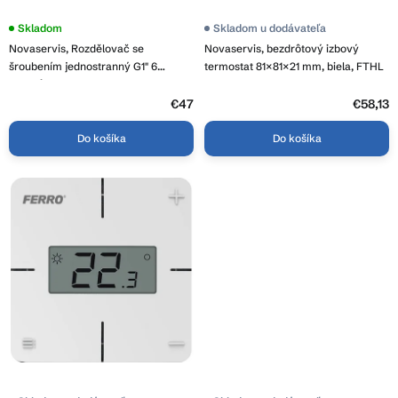
t
o
Skladom
Skladom u dodávateľa
v
Novaservis, Rozdělovač se
Novaservis, bezdrôtový izbový
šroubením jednostranný G1" 6
termostat 81×81×21 mm, biela, FTHL
okruhů, RPN06
€47
€58,13
Do košíka
Do košíka