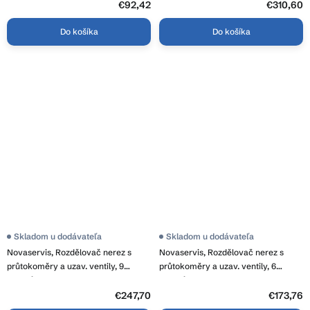
€92,42
€310,60
Do košíka
Do košíka
Skladom u dodávateľa
Skladom u dodávateľa
Novaservis, Rozdělovač nerez s
Novaservis, Rozdělovač nerez s
průtokoměry a uzav. ventily, 9
průtokoměry a uzav. ventily, 6
okruhů, SN-RZPU09S
okruhů, SN-RZPU06S
€247,70
€173,76