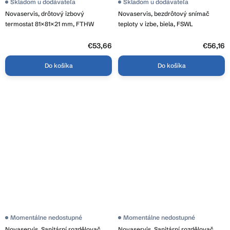
Skladom u dodávateľa
Skladom u dodávateľa
Novaservis, drôtový izbový
Novaservis, bezdrôtový snímač
termostat 81×81×21 mm, FTHW
teploty v izbe, biela, FSWL
€53,66
€56,16
Do košíka
Do košíka
Momentálne nedostupné
Momentálne nedostupné
Novaservis, Sanitární rozdělovač
Novaservis, Sanitární rozdělovač