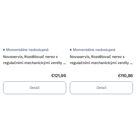
Momentálne nedostupné
Momentálne nedostupné
Novaservis, Rozdělovač nerez s
Novaservis, Rozdělovač nerez s
regulačními mechanickými ventily 5
regulačními mechanickými ventily 4
okruhů, SN-RO05S
okruhy, SN-RO04S
€121,99
€110,86
Detail
Detail