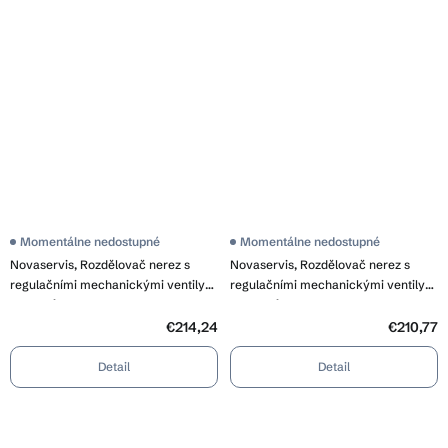
Momentálne nedostupné
Momentálne nedostupné
Novaservis, Rozdělovač nerez s
Novaservis, Rozdělovač nerez s
regulačními mechanickými ventily
regulačními mechanickými ventily
11okruhů, SN-RO11S
10okruhů, SN-RO10S
€214,24
€210,77
Detail
Detail