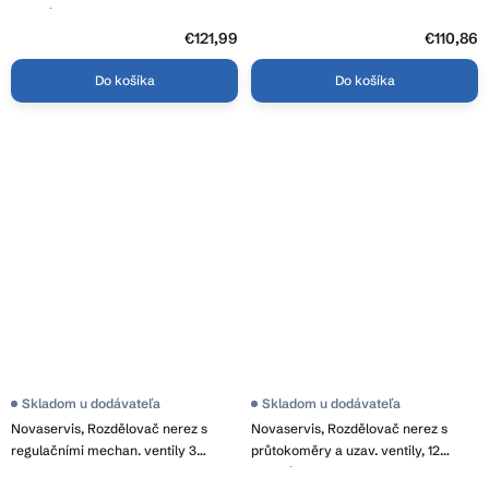
okruhů, SN-ROU05S
okruhy, SN-ROU04S
€121,99
€110,86
Do košíka
Do košíka
Skladom u dodávateľa
Skladom u dodávateľa
Novaservis, Rozdělovač nerez s
Novaservis, Rozdělovač nerez s
regulačními mechan. ventily 3
průtokoměry a uzav. ventily, 12
okruhy, SN-ROU03S
okruhů, SN-RZPU12S