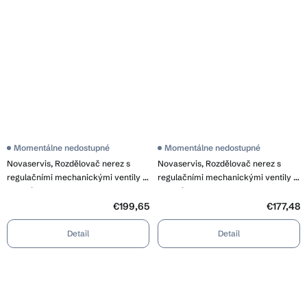
Momentálne nedostupné
Momentálne nedostupné
Novaservis, Rozdělovač nerez s
Novaservis, Rozdělovač nerez s
regulačními mechanickými ventily 9
regulačními mechanickými ventily 8
okruhů, SN-RO09S
okruhů, SN-RO08S
€199,65
€177,48
Detail
Detail