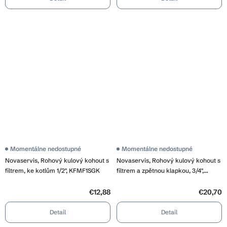
Momentálne nedostupné
Momentálne nedostupné
Novaservis, Rohový kulový kohout s
Novaservis, Rohový kulový kohout s
filtrem, ke kotlům 1/2", KFMF1SGK
filtrem a zpětnou klapkou, 3/4",
KFMFZZ2SGK
€12,88
€20,70
Detail
Detail