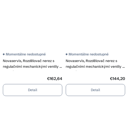
Momentálne nedostupné
Momentálne nedostupné
Novaservis, Rozdělovač nerez s
Novaservis, Rozdělovač nerez s
regulačními mechanickými ventily 7
regulačními mechanickými ventily 6
okruhů, SN-RO07S
okruhů, SN-RO06S
€162,64
€144,20
Detail
Detail