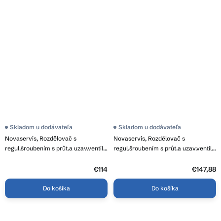
Skladom u dodávateľa
Skladom u dodávateľa
Novaservis, Rozdělovač s
Novaservis, Rozdělovač s
regul.šroubením s průt.a uzav.ventily
regul.šroubením s průt.a uzav.ventily
bez kul., RZP03S
bez kul., RZP04S
€114
€147,88
Do košíka
Do košíka