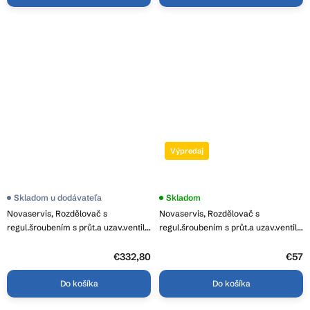
Výpredaj
Skladom u dodávateľa
Skladom
Novaservis, Rozdělovač s
Novaservis, Rozdělovač s
regul.šroubením s průt.a uzav.ventily
regul.šroubením s průt.a uzav.ventily
bez kul., RZP12S
bez kul., RZP02S
€332,80
€57
Do košíka
Do košíka