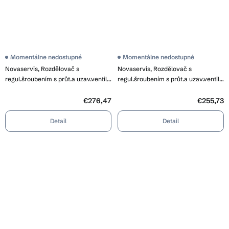
Momentálne nedostupné
Momentálne nedostupné
Novaservis, Rozdělovač s
Novaservis, Rozdělovač s
regul.šroubením s průt.a uzav.ventily
regul.šroubením s průt.a uzav.ventily
bez kul., SN-RZP11S
bez kul., SN-RZP10S
€276,47
€255,73
Detail
Detail