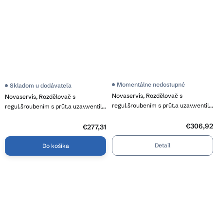
Momentálne nedostupné
Skladom u dodávateľa
Novaservis, Rozdělovač s
Novaservis, Rozdělovač s
regul.šroubením s průt.a uzav.ventily
regul.šroubením s průt.a uzav.ventily
bez kul., RZP10S
bez kul., RZP09S
€306,92
€277,31
Detail
Do košíka