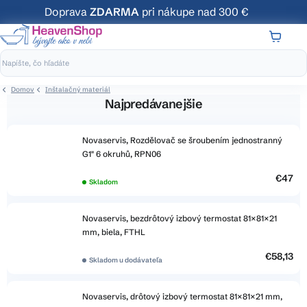
Prejsť
Doprava
ZDARMA
pri nákupe nad 300 €
na
obsah
NÁKUP
KOŠÍK
Domov
Inštalačný materiál
Najpredávanejšie
Novaservis, Rozdělovač se šroubením jednostranný
G1" 6 okruhů, RPN06
€47
Skladom
Novaservis, bezdrôtový izbový termostat 81×81×21
mm, biela, FTHL
€58,13
Skladom u dodávateľa
Novaservis, drôtový izbový termostat 81×81×21 mm,