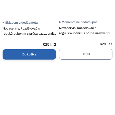
Momentálne nedostupné
Skladom u dodávateľa
Novaservis, Rozdělovač s
Novaservis, Rozdělovač s
regul.šroubením s průt.a uzav.ventily
regul.šroubením s průt.a uzav.ventily
bez kul., SN-RZP08S
bez kul., SN-RZP09S
€210,77
€251,42
Detail
Do košíka