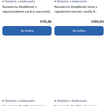
Skladom u dodávateľa
Skladom u dodávateľa
Novaservis, Rozdělovač s
Novaservis, Rozdělovač nerez s
regul.šroubením s průt.a uzav.ventily
regulačními mechan. ventily 9
bez kul., SN-RZP03S
okruhů, SN-ROU09S
€110,86
€195,93
Do košíka
Do košíka
Skladom u dodávateľa
Skladom u dodávateľa