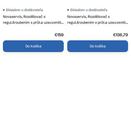
Skladom u dodávateľa
Skladom u dodávateľa
Novaservis, Rozdělovač s
Novaservis, Rozdělovač s
regul.šroubením s průt.a uzav.ventily
regul.šroubením s průt.a uzav.ventily
bez kul., SN-RZP05S
bez kul., SN-RZP04S
€159
€136,79
Do košíka
Do košíka