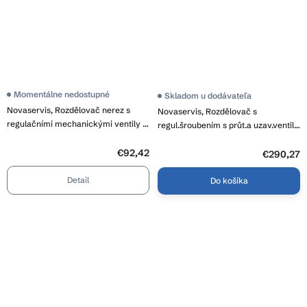
Momentálne nedostupné
Skladom u dodávateľa
Novaservis, Rozdělovač nerez s
Novaservis, Rozdělovač s
regulačními mechanickými ventily 3
regul.šroubením s průt.a uzav.ventily
okruhy, SN-RO03S
bez kul., SN-RZP12S
€92,42
€290,27
Detail
Do košíka