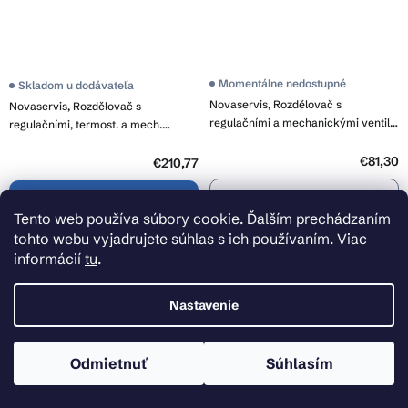
Momentálne nedostupné
Skladom u dodávateľa
Novaservis, Rozdělovač s
Novaservis, Rozdělovač s
regulačními a mechanickými ventily
regulačními, termost. a mech.
2 okruhy, RO02S
ventily 9 okruhů, RZ09S
€81,30
€210,77
Detail
Do košíka
Tento web používa súbory cookie. Ďalším prechádzaním
tohto webu vyjadrujete súhlas s ich používaním. Viac
informácií
tu
.
Nastavenie
Odmietnuť
Súhlasím