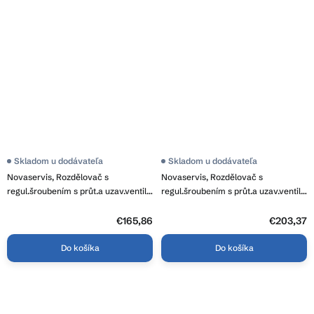
Skladom u dodávateľa
Skladom u dodávateľa
Novaservis, Rozdělovač s
Novaservis, Rozdělovač s
regul.šroubením s průt.a uzav.ventily
regul.šroubením s průt.a uzav.ventily
bez kul., RZP05S
bez kul., RZP06S
€165,86
€203,37
Do košíka
Do košíka