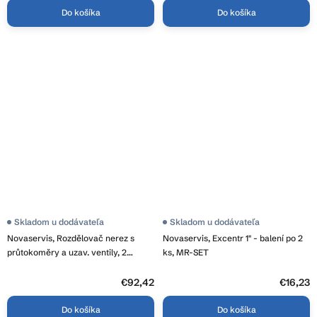
Do košíka
Do košíka
Skladom u dodávateľa
Skladom u dodávateľa
Novaservis, Rozdělovač nerez s
Novaservis, Excentr 1" - balení po 2
průtokoměry a uzav. ventily, 2
ks, MR-SET
okruhy, SN-RZPU02S
€92,42
€16,23
Do košíka
Do košíka