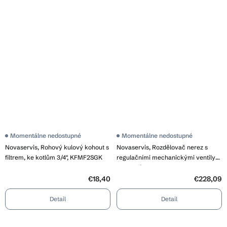
Momentálne nedostupné
Momentálne nedostupné
Novaservis, Rohový kulový kohout s
Novaservis, Rozdělovač nerez s
filtrem, ke kotlům 3/4", KFMF2SGK
regulačními mechanickými ventily
12okruhů, SN-RO12S
€18,40
€228,09
Detail
Detail