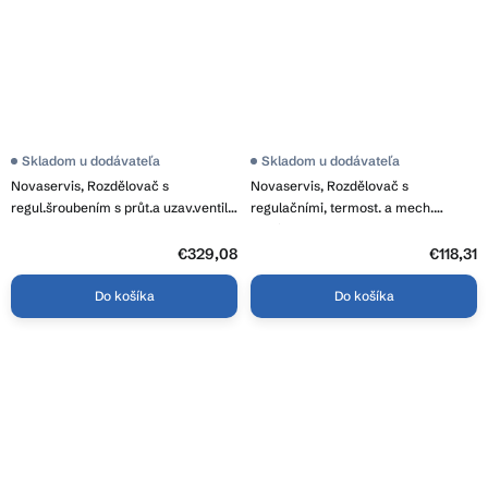
Skladom u dodávateľa
Skladom u dodávateľa
Novaservis, Rozdělovač s
Novaservis, Rozdělovač s
regul.šroubením s průt.a uzav.ventily
regulačními, termost. a mech.
bez kul., RZP11S
ventily 4 okruhy, RZ04S
€329,08
€118,31
Do košíka
Do košíka