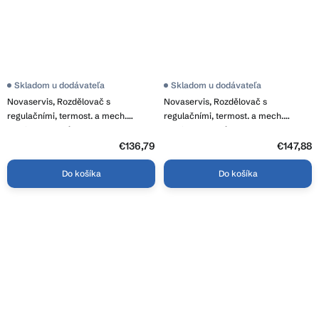
Skladom u dodávateľa
Skladom u dodávateľa
Novaservis, Rozdělovač s
Novaservis, Rozdělovač s
regulačními, termost. a mech.
regulačními, termost. a mech.
ventily 5 okruhů, RZ05S
ventily 6 okruhů, RZ06S
€136,79
€147,88
Do košíka
Do košíka