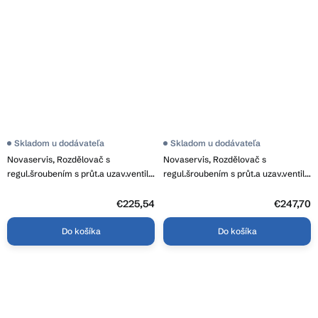
Skladom u dodávateľa
Skladom u dodávateľa
Novaservis, Rozdělovač s
Novaservis, Rozdělovač s
regul.šroubením s průt.a uzav.ventily
regul.šroubením s průt.a uzav.ventily
bez kul., RZP07S
bez kul., RZP08S
€225,54
€247,70
Do košíka
Do košíka