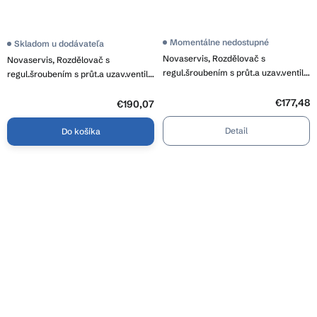
Momentálne nedostupné
Skladom u dodávateľa
Novaservis, Rozdělovač s
Novaservis, Rozdělovač s
regul.šroubením s průt.a uzav.ventily
regul.šroubením s průt.a uzav.ventily
bez kul., SN-RZP06S
bez kul., SN-RZP07S
€177,48
€190,07
Detail
Do košíka