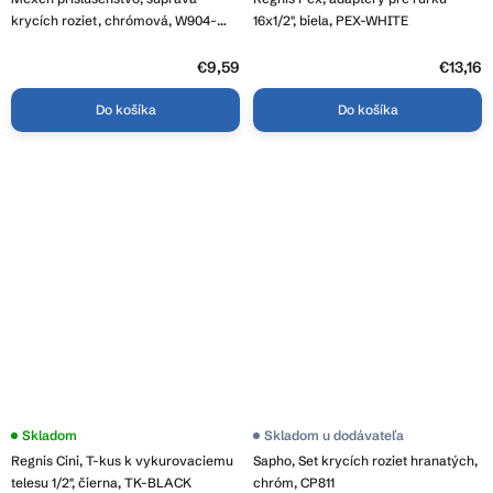
krycích roziet, chrómová, W904-
16x1/2", biela, PEX-WHITE
000-01
€9,59
€13,16
Do košíka
Do košíka
Skladom
Skladom u dodávateľa
Regnis Cini, T-kus k vykurovaciemu
Sapho, Set krycích roziet hranatých,
telesu 1/2", čierna, TK-BLACK
chróm, CP811