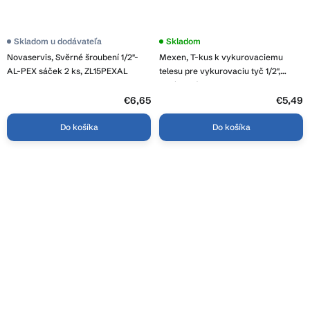
Skladom u dodávateľa
Skladom
Novaservis, Svěrné šroubení 1/2"-
Mexen, T-kus k vykurovaciemu
AL-PEX sáček 2 ks, ZL15PEXAL
telesu pre vykurovaciu tyč 1/2",
chrómová, W906-000-00
€6,65
€5,49
Do košíka
Do košíka