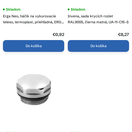
t
o
Skladom
Priemerné
Skladom
hodnotenie
v
Erga Neo, háčik na vykurovacie
Invena, sada krycích roziet
produktu
je
teleso, termoplast, priehľadná, ERG-
RAL9005, čierna matná, UA-11-C15-S
5,0
YKA-RY.HACZYK PVC NEO
z
€0,92
5
€8,27
hviezdičiek.
Do košíka
Do košíka