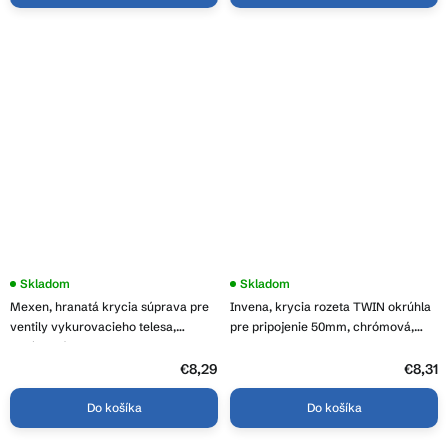
Skladom
Skladom
Mexen, hranatá krycia súprava pre
Invena, krycia rozeta TWIN okrúhla
ventily vykurovacieho telesa,
pre pripojenie 50mm, chrómová,
chrómová, W910-000-00
INV-UA-12-015-A
€8,29
€8,31
Do košíka
Do košíka