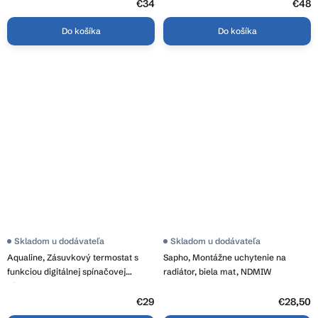
€34
€48
Do košíka
Do košíka
Skladom u dodávateľa
Skladom u dodávateľa
Aqualine, Zásuvkový termostat s
Sapho, Montážne uchytenie na
funkciou digitálnej spínačovej
radiátor, biela mat, NDMIW
zásuvky, P5660FR
€29
€28,50