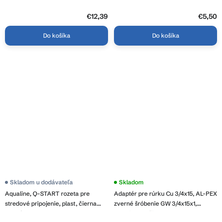
000-20
€12,39
€5,50
Do košíka
Do košíka
Skladom u dodávateľa
Skladom
Aqualine, Q-START rozeta pre
Adaptér pre rúrku Cu 3/4x15, AL-PEX
stredové pripojenie, plast, čierna
zverné šróbenie GW 3/4x15x1,
matná, QS515B
balenie 2ks, čierna, CU-15-BLACK