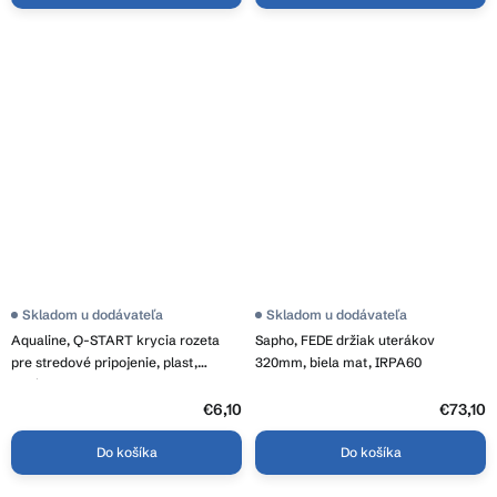
Skladom u dodávateľa
Skladom u dodávateľa
Aqualine, Q-START krycia rozeta
Sapho, FEDE držiak uterákov
pre stredové pripojenie, plast,
320mm, biela mat, IRPA60
chróm, QS515C
€6,10
€73,10
Do košíka
Do košíka