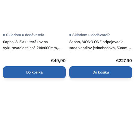
Skladom u dodávateľa
Skladom u dodávateľa
Sapho, Sušiak uterákov na
Sapho, MONO ONE pripojovacia
vykurovacie telesá 214x600mm,
sada ventilov jednobodová, 50mm,
chróm, 1306-09N
čierna matná, CP2052BS
€49,90
€227,90
Do košíka
Do košíka