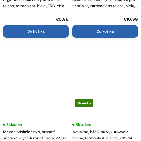
teleso, termoplast, biela, ERG-YKA-
ventily vykurovacieho telesa, biela,
RY.HACZYK PVC WHITE
W910-000-20
€0,96
€10,99
Do košíka
Do košíka
Novinka
Skladom
Skladom
Mexen príslušenstvo, hranatá
Aqualine, háčik na vykurovacie
súprava krycích roziet, biela, W909-
teleso, termoplast, čierna, 202514