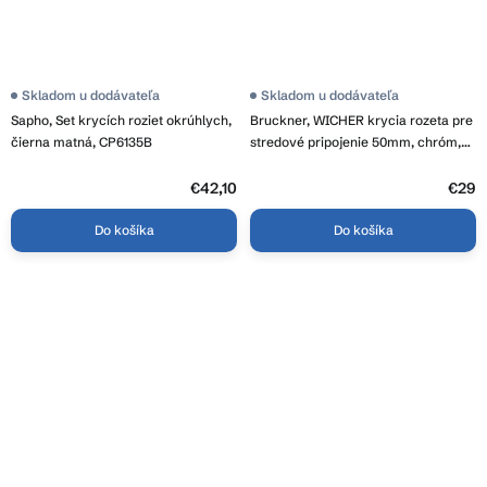
Skladom u dodávateľa
Skladom u dodávateľa
Sapho, Set krycích roziet okrúhlych,
Bruckner, WICHER krycia rozeta pre
čierna matná, CP6135B
stredové pripojenie 50mm, chróm,
600.315.1
€42,10
€29
Do košíka
Do košíka