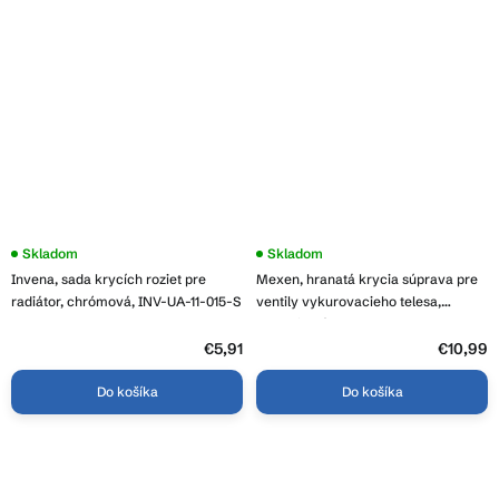
Skladom
Priemerné
Skladom
hodnotenie
Invena, sada krycích roziet pre
Mexen, hranatá krycia súprava pre
produktu
je
radiátor, chrómová, INV-UA-11-015-S
ventily vykurovacieho telesa,
4,0
antracitová, W910-000-66
z
€5,91
5
€10,99
hviezdičiek.
Do košíka
Do košíka