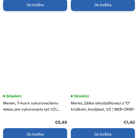
Do košíka
Do košíka
Skladom
Skladom
Mexen, T-kus k vykurovaciemu
Mereo, Zátka odvzdušňovací s "O"
telesu pre vykurovaciu tyč 1/2",
krúžkom, kov/plast, 1/2 ", MER-CR187
čierna matná, W906-000-70
€5,49
€1,40
Do košíka
Do košíka