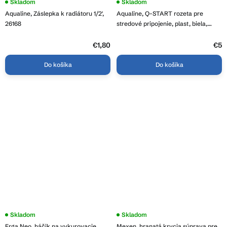
Skladom
Skladom
Aqualine, Záslepka k radiátoru 1/2',
Aqualine, Q-START rozeta pre
26168
stredové pripojenie, plast, biela,
QS515W
€1,80
€5
Do košíka
Do košíka
Skladom
Skladom
Erga Neo, háčik na vykurovacie
Mexen, hranatá krycia súprava pre