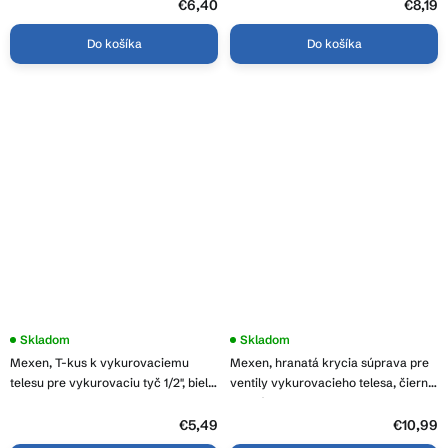
€6,40
€8,19
Do košíka
Do košíka
Skladom
Skladom
Mexen, T-kus k vykurovaciemu
Mexen, hranatá krycia súprava pre
telesu pre vykurovaciu tyč 1/2", biela,
ventily vykurovacieho telesa, čierna
W906-000-20
matná, W910-000-70
€5,49
€10,99