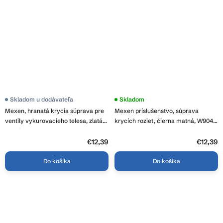
Skladom u dodávateľa
Skladom
Mexen, hranatá krycia súprava pre
Mexen príslušenstvo, súprava
ventily vykurovacieho telesa, zlatá
krycích roziet, čierna matná, W904-
lesklá, W910-000-50
000-70
€12,39
€12,39
Do košíka
Do košíka