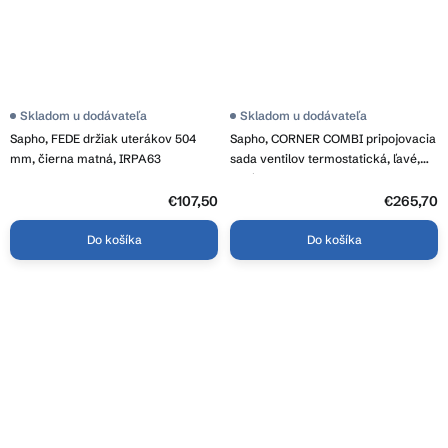
Skladom u dodávateľa
Skladom u dodávateľa
Sapho, FEDE držiak uterákov 504
Sapho, CORNER COMBI pripojovacia
mm, čierna matná, IRPA63
sada ventilov termostatická, ľavé,
chróm, CP3021S
€107,50
€265,70
Do košíka
Do košíka