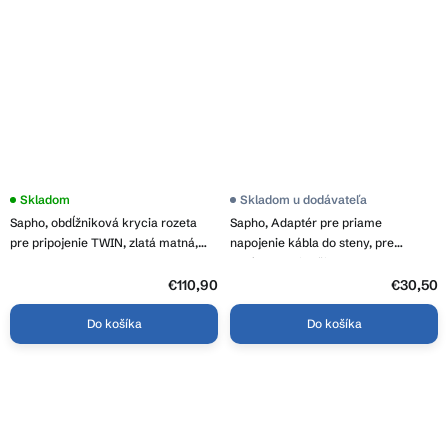
Skladom
Skladom u dodávateľa
Sapho, obdĺžniková krycia rozeta
Sapho, Adaptér pre priame
pre pripojenie TWIN, zlatá matná,
napojenie kábla do steny, pre
CP7135GM
okrúhle profily, čierna, ER130
€110,90
€30,50
Do košíka
Do košíka