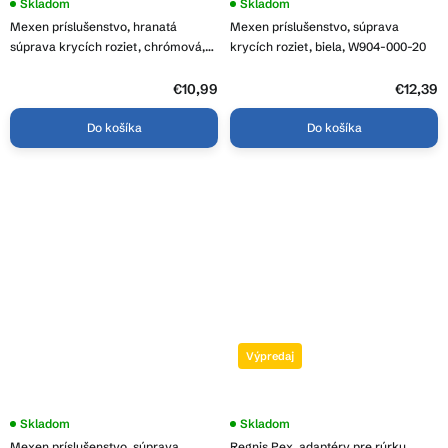
Skladom
Skladom
Mexen príslušenstvo, hranatá
Mexen príslušenstvo, súprava
súprava krycích roziet, chrómová,
krycích roziet, biela, W904-000-20
W909-000-01
€10,99
€12,39
Do košíka
Do košíka
Výpredaj
Skladom
Skladom
Mexen príslušenstvo, súprava
Regnis Pex, adaptéry pre rúrku