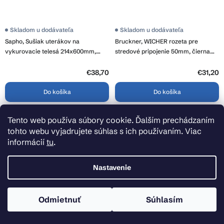
Skladom u dodávateľa
Skladom u dodávateľa
Sapho, Sušiak uterákov na
Bruckner, WICHER rozeta pre
vykurovacie telesá 214x600mm,
stredové pripojenie 50mm, čierna
biely, 1306-09B
mat, 600.315.6
€38,70
€31,20
Do košíka
Do košíka
Tento web používa súbory cookie. Ďalším prechádzaním
tohto webu vyjadrujete súhlas s ich používaním. Viac
informácií
tu
.
Nastavenie
Odmietnuť
Súhlasím