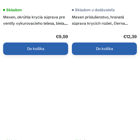
Skladom
Skladom u dodávateľa
Mexen, okrúhla krycia súprava pre
Mexen príslušenstvo, hranatá
ventily vykurovacieho telesa, biela,
súprava krycích roziet, čierna
W905-000-20
matná, W909-000-70
€9,59
€12,39
Do košíka
Do košíka