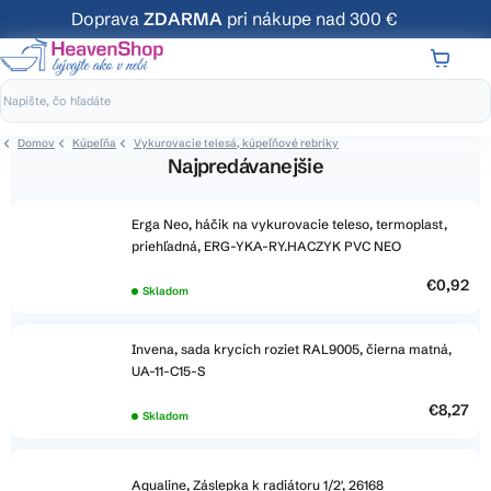
Prejsť
Doprava
ZDARMA
pri nákupe nad 300 €
na
obsah
NÁKUP
KOŠÍK
Domov
Kúpeľňa
Vykurovacie telesá, kúpeľňové rebríky
Najpredávanejšie
Erga Neo, háčik na vykurovacie teleso, termoplast,
priehľadná, ERG-YKA-RY.HACZYK PVC NEO
€0,92
Skladom
Invena, sada krycích roziet RAL9005, čierna matná,
UA-11-C15-S
€8,27
Skladom
Aqualine, Záslepka k radiátoru 1/2', 26168