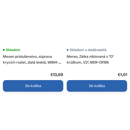
Skladom
Skladom u dodávateľa
Mexen príslušenstvo, súprava
Mereo, Zátka niklovaná s "O"
krycích roziet, zlatá lesklá, W904-
krúžkom, 1/2", MER-CR185
000-50
€13,69
€1,01
Do košíka
Do košíka