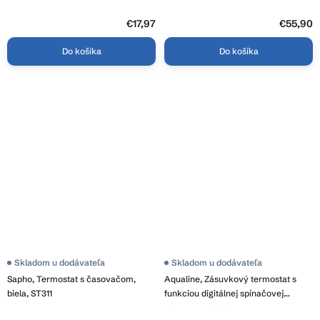
€17,97
€55,90
Do košíka
Do košíka
Skladom u dodávateľa
Skladom u dodávateľa
Sapho, Termostat s časovačom,
Aqualine, Zásuvkový termostat s
biela, ST311
funkciou digitálnej spínačovej
zásuvky a Wi-Fi, P56601FR