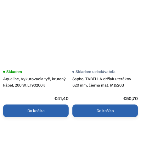
Skladom
Skladom u dodávateľa
Aqualine, Vykurovacia tyč, krútený
Sapho, TABELLA držiak uterákov
kábel, 200 W, LT90200K
520 mm, čierna mat, MI520B
€41,40
€50,70
Do košíka
Do košíka