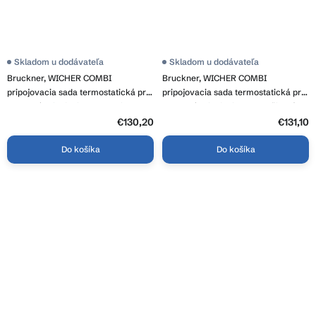
Skladom u dodávateľa
Skladom u dodávateľa
Bruckner, WICHER COMBI
Bruckner, WICHER COMBI
pripojovacia sada termostatická pre
pripojovacia sada termostatická pre
stredové pripojenie 50mm, biela,
stredové pripojenie 50mm, čierná
600.331.4
mat, 600.331.6
€130,20
€131,10
Do košíka
Do košíka