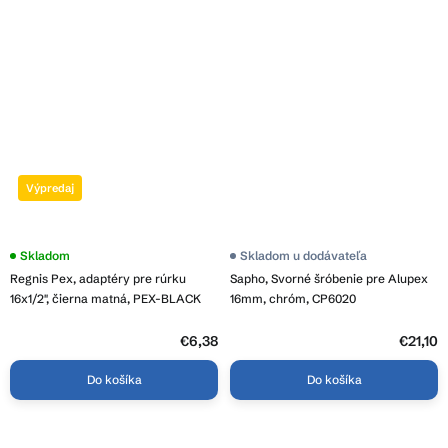
Výpredaj
Skladom
Skladom u dodávateľa
Regnis Pex, adaptéry pre rúrku
Sapho, Svorné šróbenie pre Alupex
16x1/2", čierna matná, PEX-BLACK
16mm, chróm, CP6020
€6,38
€21,10
Do košíka
Do košíka