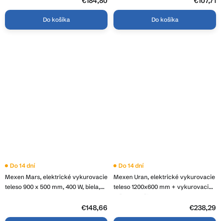
€184,80
€107,71
LAV-GRZE-E-ST88080500-BK
Do košíka
Do košíka
Do 14 dní
Do 14 dní
Mexen Mars, elektrické vykurovacie
Mexen Uran, elektrické vykurovacie
teleso 900 x 500 mm, 400 W, biela,
teleso 1200x600 mm + vykurovacia
W110-0900-500-6400-20
tyč 600 W, čierna, W105-1200-600-
2600-70
€148,66
€238,29