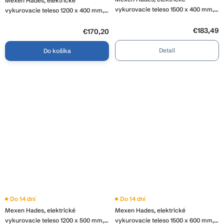
Mexen Hades, elektrické
vykurovacie teleso 1500 x 400 mm,
vykurovacie teleso 1200 x 400 mm,
600 W, antracitová, W104-1500-400-
600 W, čierna, W104-1200-400-
2600-66
€183,49
2600-70
€170,20
Detail
Do košíka
Do 14 dní
Do 14 dní
Mexen Hades, elektrické
Mexen Hades, elektrické
vykurovacie teleso 1200 x 500 mm,
vykurovacie teleso 1500 x 600 mm,