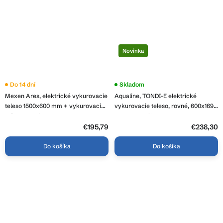
Novinka
Do 14 dní
Skladom
Mexen Ares, elektrické vykurovacie
Aqualine, TONDI-E elektrické
teleso 1500x600 mm + vykurovacia
vykurovacie teleso, rovné, 600x1690
tyč 900 W, biela, W102-1500-600-
mm, 800W, čierny mat, DE496T
6900-20
€195,79
€238,30
Do košíka
Do košíka