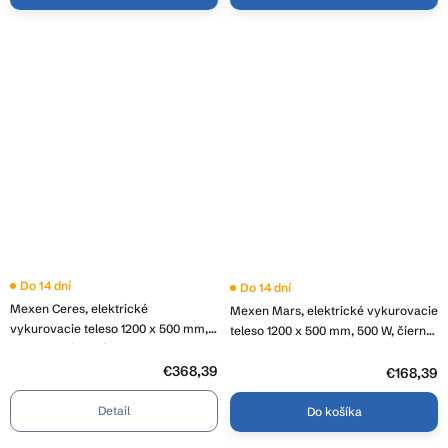
Do 14 dní
Do 14 dní
Mexen Ceres, elektrické
Mexen Mars, elektrické vykurovacie
vykurovacie teleso 1200 x 500 mm,
teleso 1200 x 500 mm, 500 W, čierna,
600 W, chrómová, W111-1200-500-
W110-1200-500-6500-70
2600-01
€368,39
€168,39
Detail
Do košíka