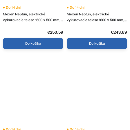
Do 14 dní
Do 14 dní
Mexen Neptun, elektrické
Mexen Neptun, elektrické
vykurovacie teleso 1600 x 500 mm,
vykurovacie teleso 1600 x 500 mm,
900 W, čierna, W101-1600-500-2900-
900 W, biela, W101-1600-500-2900-
70
20
€250,59
€243,69
Do košíka
Do košíka
Do 14 dní
Do 14 dní