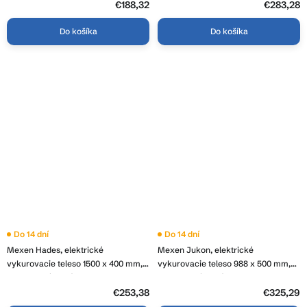
20
2600-01
€188,32
€283,28
Do košíka
Do košíka
Do 14 dní
Do 14 dní
Mexen Hades, elektrické
Mexen Jukon, elektrické
vykurovacie teleso 1500 x 400 mm,
vykurovacie teleso 988 x 500 mm,
600 W, chrómová, W104-1500-400-
600 W, chrómová, W116-0988-500-
2600-01
2600-01
€253,38
€325,29