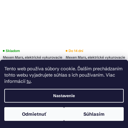
Skladom
Do 14 dní
Mexen Mars, elektrické vykurovacie
Mexen Mars, elektrické vykurovacie
teleso 900 x 600 mm, 600 W, čierna,
teleso 900 x 400 mm, 300 W, čierna,
Tento web používa súbory cookie. Ďalším prechádzaním
W110-0900-600-2600-70
W110-0900-400-2300-70
tohto webu vyjadrujete súhlas s ich používaním. Viac
€150,99
€128,69
informácií
tu
.
Do košíka
Do košíka
Nastavenie
Odmietnuť
Súhlasím