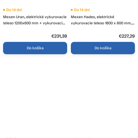
Do 14 dní
Do 14 dní
Mexen Uran, elektrické vykurovacie
Mexen Hades, elektrické
teleso 1200x600 mm + vykurovacia
vykurovacie teleso 1800 x 600 mm,
tyč 600 W, biela, W105-1200-600-
900 W, čierna, W104-1800-600-
2600-20
2900-70
€231,39
€227,29
Do košíka
Do košíka