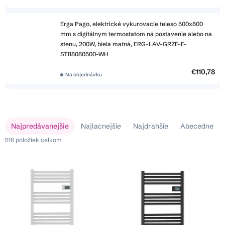
Erga Pago, elektrické vykurovacie teleso 500x800
mm s digitálnym termostatom na postavenie alebo na
stenu, 200W, biela matná, ERG-LAV-GRZE-E-
ST88080500-WH
€110,78
Na objednávku
V
R
Najpredávanejšie
Najlacnejšie
Najdrahšie
Abecedne
ý
a
p
516
položiek celkom
d
i
e
s
n
p
i
r
e
o
p
d
r
u