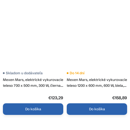
Skladom u dodávateľa
Do 14 dní
Mexen Mars, elektrické vykurovacie
Mexen Mars, elektrické vykurovacie
teleso 700 x 500 mm, 300 W, čierna,
teleso 1200 x 600 mm, 600 W, biela,
W110-0700-500-2300-70
W110-1200-600-2600-20
€123,29
€158,89
Do košíka
Do košíka