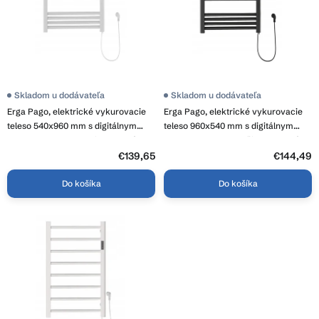
o
k
d
t
u
o
k
v
t
o
Skladom u dodávateľa
Skladom u dodávateľa
v
Erga Pago, elektrické vykurovacie
Erga Pago, elektrické vykurovacie
teleso 540x960 mm s digitálnym
teleso 960x540 mm s digitálnym
termostatom, 500W, biela matná,
termostatom, 500W, čierna matná,
ERG-LAV-GRZE-E-ALU-960540-WH
ERG-LAV-GRZE-E-ALU-960540-BK
€139,65
€144,49
Do košíka
Do košíka