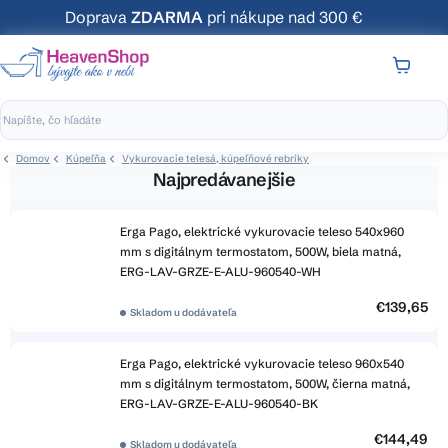
Prejsť
Doprava
ZDARMA
pri nákupe nad 300 €
na
obsah
NÁKUP
KOŠÍK
Domov
Kúpeľňa
Vykurovacie telesá, kúpeľňové rebríky
Najpredávanejšie
Erga Pago, elektrické vykurovacie teleso 540x960
mm s digitálnym termostatom, 500W, biela matná,
ERG-LAV-GRZE-E-ALU-960540-WH
€139,65
Skladom u dodávateľa
Erga Pago, elektrické vykurovacie teleso 960x540
mm s digitálnym termostatom, 500W, čierna matná,
ERG-LAV-GRZE-E-ALU-960540-BK
€144,49
Skladom u dodávateľa