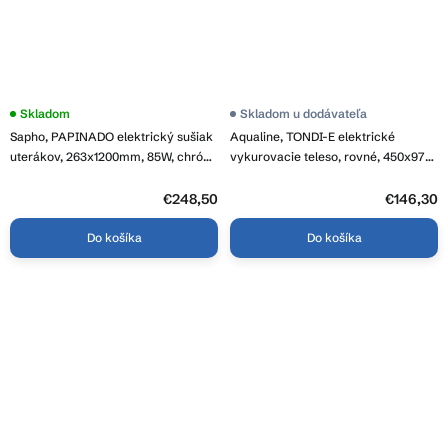
Skladom
Skladom u dodávateľa
Sapho, PAPINADO elektrický sušiak
Aqualine, TONDI-E elektrické
uterákov, 263x1200mm, 85W, chróm,
vykurovacie teleso, rovné, 450x970
ER750
mm, 300 W, biela, DE450T
€248,50
€146,30
Do košíka
Do košíka