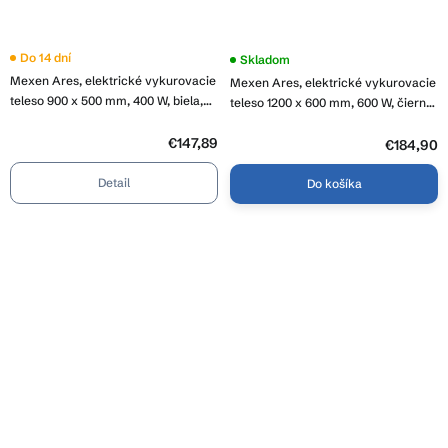
Do 14 dní
Skladom
Mexen Ares, elektrické vykurovacie
Mexen Ares, elektrické vykurovacie
teleso 900 x 500 mm, 400 W, biela,
teleso 1200 x 600 mm, 600 W, čierna,
W102-0900-500-6400-20
W102-1200-600-6600-70
€147,89
€184,90
Detail
Do košíka