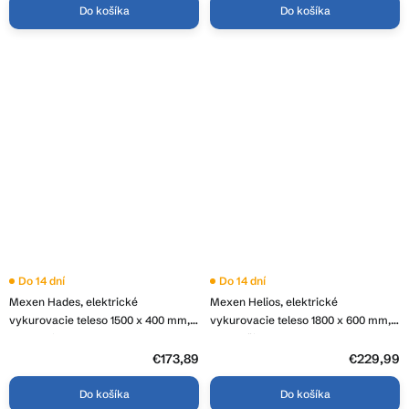
Do košíka
Do košíka
Do 14 dní
Do 14 dní
Mexen Hades, elektrické
Mexen Helios, elektrické
vykurovacie teleso 1500 x 400 mm,
vykurovacie teleso 1800 x 600 mm,
600 W, biela, W104-1500-400-2600-
900 W, čierna, W103-1800-600-
20
2900-70
€173,89
€229,99
Do košíka
Do košíka