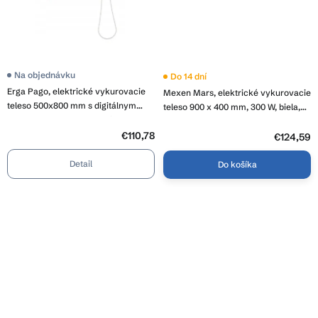
Na objednávku
Do 14 dní
Erga Pago, elektrické vykurovacie
Mexen Mars, elektrické vykurovacie
teleso 500x800 mm s digitálnym
teleso 900 x 400 mm, 300 W, biela,
termostatom na postavenie alebo na
W110-0900-400-2300-20
stenu, 200W, biela matná, ERG-LAV-
€110,78
€124,59
GRZE-E-ST88080500-WH
Detail
Do košíka