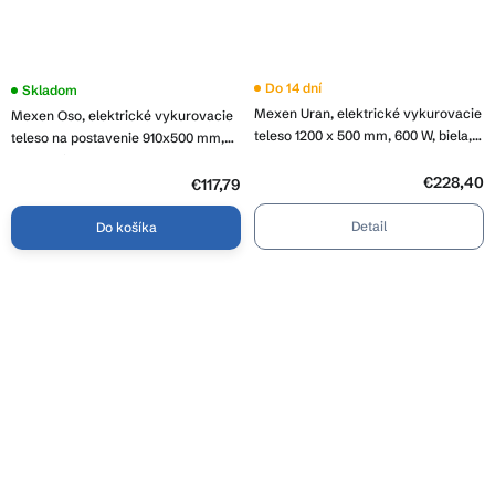
Do 14 dní
Skladom
Mexen Uran, elektrické vykurovacie
Mexen Oso, elektrické vykurovacie
teleso 1200 x 500 mm, 600 W, biela,
teleso na postavenie 910x500 mm,
W105-1200-500-2600-20
200 W, biela, W304-0910-500-00-20
€228,40
€117,79
Detail
Do košíka