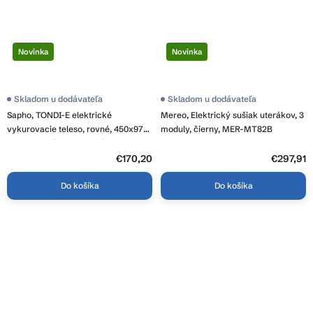
Novinka
Novinka
Skladom u dodávateľa
Skladom u dodávateľa
Sapho, TONDI-E elektrické
Mereo, Elektrický sušiak uterákov, 3
vykurovacie teleso, rovné, 450x970
moduly, čierny, MER-MT82B
mm, 300W, čierna matná
€170,20
€297,91
Do košíka
Do košíka