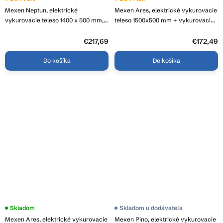
Mexen Neptun, elektrické
Mexen Ares, elektrické vykurovacie
vykurovacie teleso 1400 x 500 mm,
teleso 1500x500 mm + vykurovacia
600 W, biela, W101-1400-500-2600-
tyč 600 W, čierna, W102-1500-500-
20
2600-70
€217,69
€172,49
Do košíka
Do košíka
Skladom
Skladom u dodávateľa
Mexen Ares, elektrické vykurovacie
Mexen Pino, elektrické vykurovacie