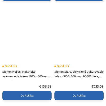
Do 14 dní
Do 14 dní
Mexen Helios, elektrické
Mexen Mars, elektrické vykurovacie
vykurovacie teleso 1200 x 500 mm,
teleso 1800x600 mm, 900W, biela,
600 W, čierna, W103-1200-500-
W110-1800-600-6900-20
2600-70
€168,39
€213,59
Do košíka
Do košíka