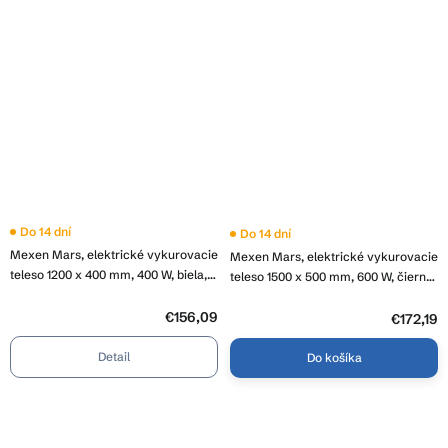
Do 14 dní
Do 14 dní
Mexen Mars, elektrické vykurovacie
Mexen Mars, elektrické vykurovacie
teleso 1200 x 400 mm, 400 W, biela,
teleso 1500 x 500 mm, 600 W, čierna,
W110-1200-400-6400-20
W110-1500-500-2600-70
€156,09
€172,19
Detail
Do košíka