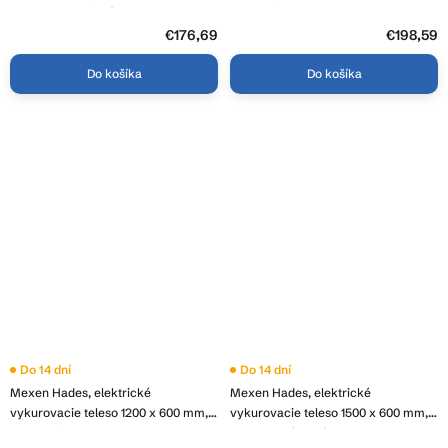
600 W, antracitová, W104-1200-500-
900 W, biela, W104-1500-600-2900-
2600-66
20
€176,69
€198,59
Do košíka
Do košíka
Do 14 dní
Do 14 dní
Mexen Hades, elektrické
Mexen Hades, elektrické
vykurovacie teleso 1200 x 600 mm,
vykurovacie teleso 1500 x 600 mm,
900 W, biela, W104-1200-600-2900-
600 W, chrómová, W104-1500-600-