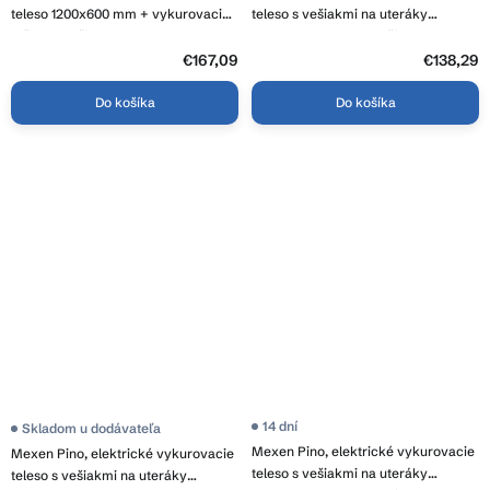
teleso 1200x600 mm + vykurovacia
teleso s vešiakmi na uteráky
tyč 600 W, čierna, W102-1200-600-
1405x347 mm, 250 W, čierna, W301-
2600-70
1405-347-00-70
€167,09
€138,29
Do košíka
Do košíka
14 dní
Priemerné
Skladom u dodávateľa
hodnotenie
Mexen Pino, elektrické vykurovacie
Mexen Pino, elektrické vykurovacie
produktu
teleso s vešiakmi na uteráky
je
teleso s vešiakmi na uteráky
3,9