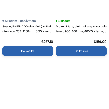
Skladom u dodávateľa
Skladom
Sapho, PAPINADO elektrický sušiak
Mexen Mars, elektrické vykurovacie
uterákov, 263x1200mm, 85W, čierna
teleso 900x600 mm, 400 W, čierna,
mat, ER350
W110-0900-600-6400-70
€257,10
€156,09
Do košíka
Do košíka