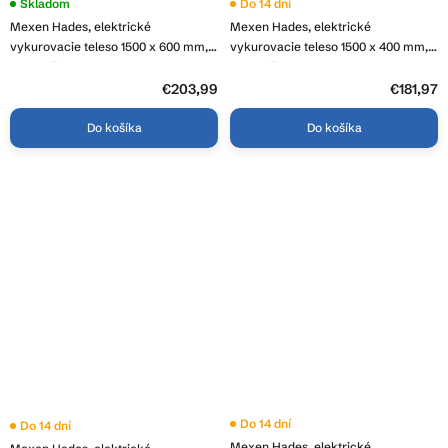
Skladom
Do 14 dní
Mexen Hades, elektrické
Mexen Hades, elektrické
vykurovacie teleso 1500 x 600 mm,
vykurovacie teleso 1500 x 400 mm,
900 W, čierna, W104-1500-600-
600 W, čierna, W104-1500-400-
2900-70
2600-70
€203,99
€181,97
Do košíka
Do košíka
Do 14 dní
Do 14 dní
Mexen Hades, elektrické