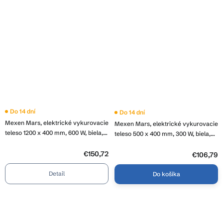
Do 14 dní
Do 14 dní
Mexen Mars, elektrické vykurovacie
Mexen Mars, elektrické vykurovacie
teleso 1200 x 400 mm, 600 W, biela,
teleso 500 x 400 mm, 300 W, biela,
W110-1200-400-2600-20
W110-0500-400-2300-20
€150,72
€106,79
Detail
Do košíka