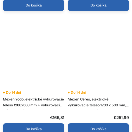
Do košíka
Do košíka
Do 14 dní
Do 14 dní
Mexen Yodo, elektrické vykurovacie
Mexen Ceres, elektrické
teleso 1200x500 mm + vykurovacia
vykurovacie teleso 1200 x 500 mm,
tyč 600 W, biela, W113-1200-500-
600 W, antracitová, W111-1200-500-
2600-20
2600-66
€165,81
€251,99
Do košíka
Do košíka