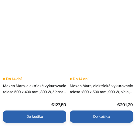
Do 14 dní
Do 14 dní
Mexen Mars, elektrické vykurovacie
Mexen Mars, elektrické vykurovacie
teleso 500 x 400 mm, 300 W, čierna,
teleso 1800 x 500 mm, 900 W, biela,
W110-0500-400-6300-70
W110-1800-500-6900-20
€127,50
€201,29
Do košíka
Do košíka