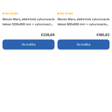
Do 14 dní
Do 14 dní
Mexen Mars, elektrické vykurovacie
Mexen Mars, elektrické vykurovacie
teleso 1200x600 mm + vykurovacia
teleso 900x600 mm + vykurovacia
tyč 600 W, chrómová, W110-1200-
tyč 300 W, chrómová, W110-0900-
600-2600-01
600-2300-01
€228,68
€180,92
Do košíka
Do košíka