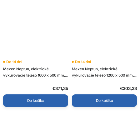
Do 14 dní
Do 14 dní
Mexen Neptun, elektrické
Mexen Neptun, elektrické
vykurovacie teleso 1600 x 500 mm,
vykurovacie teleso 1200 x 500 mm,
600 W, chrómová, W101-1600-500-
600 W, chrómová, W101-1200-500-
2600-01
2600-01
€371,35
€303,33
Do košíka
Do košíka