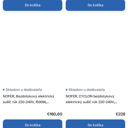
Do košíka
Do košíka
Skladom u dodávateľa
Skladom u dodávateľa
NOFER, Bezdotykový elektrický
NOFER, CYCLON bezdotykový
sušič rúk 220-240V, 1500W,
elektrický sušič rúk 220-240V,
270x240x170 mm, nerez mat, 01251.S
2450W, 265x240x210mm, nerez lesk,
01101.B
€180,60
€228
Do košíka
Do košíka