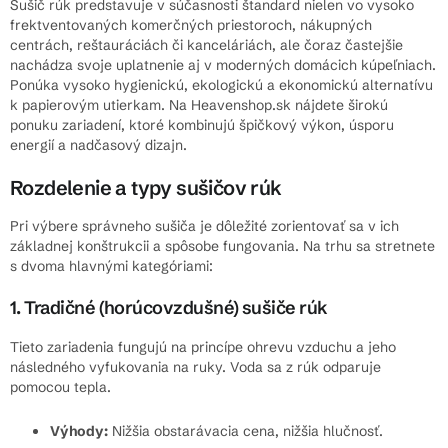
á
Sušič rúk predstavuje v súčasnosti štandard nielen vo vysoko
d
frektventovaných komerčných priestoroch, nákupných
centrách, reštauráciách či kanceláriách, ale čoraz častejšie
a
nachádza svoje uplatnenie aj v moderných domácich kúpeľniach.
c
Ponúka vysoko hygienickú, ekologickú a ekonomickú alternatívu
i
k papierovým utierkam. Na Heavenshop.sk nájdete širokú
e
ponuku zariadení, ktoré kombinujú špičkový výkon, úsporu
p
energií a nadčasový dizajn.
r
v
Rozdelenie a typy sušičov rúk
k
y
Pri výbere správneho sušiča je dôležité zorientovať sa v ich
v
základnej konštrukcii a spôsobe fungovania. Na trhu sa stretnete
s dvoma hlavnými kategóriami:
ý
p
1. Tradičné (horúcovzdušné) sušiče rúk
i
s
Tieto zariadenia fungujú na princípe ohrevu vzduchu a jeho
u
následného vyfukovania na ruky. Voda sa z rúk odparuje
pomocou tepla.
Výhody:
Nižšia obstarávacia cena, nižšia hlučnosť.