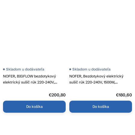
Skladom u dodávateľa
Skladom u dodávateľa
NOFER, BIGFLOW bezdotykový
NOFER, Bezdotykový elektrický
elektrický sušič rúk 220-240V,
sušič rúk 220-240V, 1500W,
2050W, 253x323x152 mm, nerez
270x240x170 mm, lestená nerez,
mat, 01451.S
01251.B
€200,80
€180,60
Do košíka
Do košíka