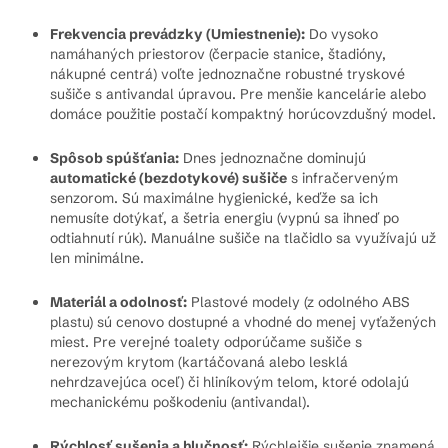
Frekvencia prevádzky (Umiestnenie):
Do vysoko
namáhaných priestorov (čerpacie stanice, štadióny,
nákupné centrá) voľte jednoznačne robustné tryskové
sušiče s antivandal úpravou. Pre menšie kancelárie alebo
domáce použitie postačí kompaktný horúcovzdušný model.
Spôsob spúšťania:
Dnes jednoznačne dominujú
automatické (bezdotykové) sušiče
s infračerveným
senzorom. Sú maximálne hygienické, keďže sa ich
nemusíte dotýkať, a šetria energiu (vypnú sa ihneď po
odtiahnutí rúk). Manuálne sušiče na tlačidlo sa využívajú už
len minimálne.
Materiál a odolnosť:
Plastové modely (z odolného ABS
plastu) sú cenovo dostupné a vhodné do menej vyťažených
miest. Pre verejné toalety odporúčame sušiče s
nerezovým krytom (kartáčovaná alebo lesklá
nehrdzavejúca oceľ) či hliníkovým telom, ktoré odolajú
mechanickému poškodeniu (antivandal).
Rýchlosť sušenia a hlučnosť:
Rýchlejšie sušenie znamená