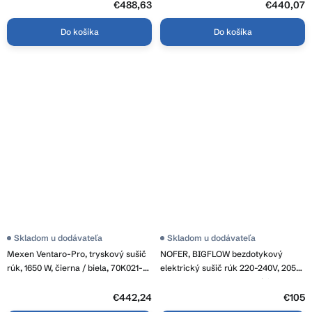
€488,63
€440,07
Do košíka
Do košíka
Skladom u dodávateľa
Skladom u dodávateľa
Mexen Ventaro-Pro, tryskový sušič
NOFER, BIGFLOW bezdotykový
rúk, 1650 W, čierna / biela, 70K021-
elektrický sušič rúk 220-240V, 2050
27
W, 253x325x152mm, ABS/biela,
01461.W
€442,24
€105