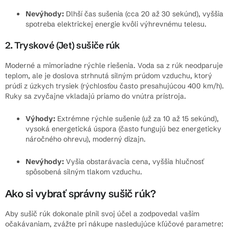
Nevýhody:
Dlhší čas sušenia (cca 20 až 30 sekúnd), vyššia
spotreba elektrickej energie kvôli výhrevnému telesu.
2. Tryskové (Jet) sušiče rúk
Moderné a mimoriadne rýchle riešenia. Voda sa z rúk neodparuje
teplom, ale je doslova strhnutá silným prúdom vzduchu, ktorý
prúdi z úzkych trysiek (rýchlosťou často presahujúcou 400 km/h).
Ruky sa zvyčajne vkladajú priamo do vnútra prístroja.
Výhody:
Extrémne rýchle sušenie (už za 10 až 15 sekúnd),
vysoká energetická úspora (často fungujú bez energeticky
náročného ohrevu), moderný dizajn.
Nevýhody:
Vyšia obstarávacia cena, vyššia hlučnosť
spôsobená silným tlakom vzduchu.
Ako si vybrať správny sušič rúk?
Aby sušič rúk dokonale plnil svoj účel a zodpovedal vašim
očakávaniam, zvážte pri nákupe nasledujúce kľúčové parametre: