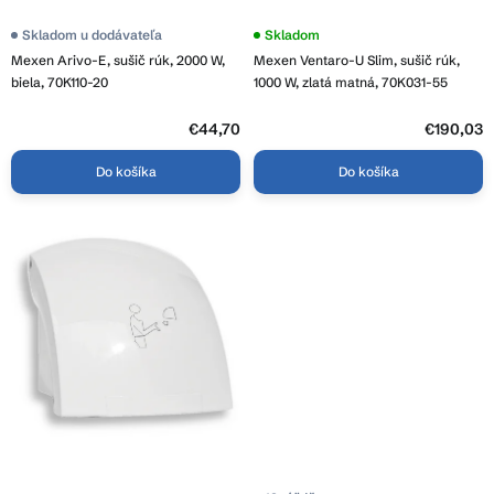
t
o
Skladom u dodávateľa
Skladom
v
Mexen Arivo-E, sušič rúk, 2000 W,
Mexen Ventaro-U Slim, sušič rúk,
biela, 70K110-20
1000 W, zlatá matná, 70K031-55
€44,70
€190,03
Do košíka
Do košíka