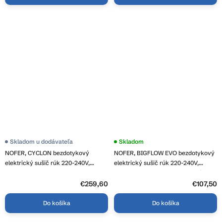
Skladom u dodávateľa
Skladom
NOFER, CYCLON bezdotykový
NOFER, BIGFLOW EVO bezdotykový
elektrický sušič rúk 220-240V,
elektrický sušič rúk 220-240V,
2450W, 265x240x210mm, nerez
2050W, 222x286x100mm, ABS/biela,
matný, 01101.S
01491.W
€259,60
€107,50
Do košíka
Do košíka