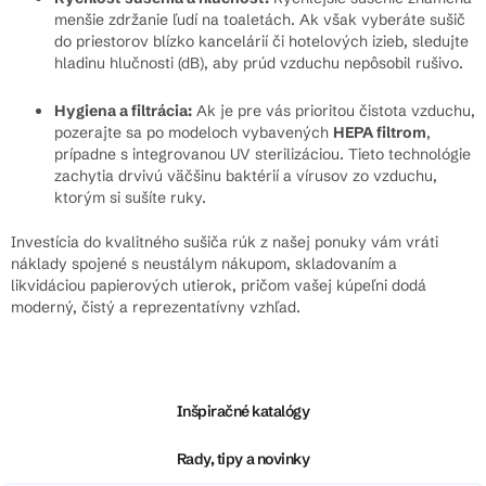
menšie zdržanie ľudí na toaletách. Ak však vyberáte sušič
do priestorov blízko kancelárií či hotelových izieb, sledujte
hladinu hlučnosti (dB), aby prúd vzduchu nepôsobil rušivo.
Hygiena a filtrácia:
Ak je pre vás prioritou čistota vzduchu,
pozerajte sa po modeloch vybavených
HEPA filtrom
,
prípadne s integrovanou UV sterilizáciou. Tieto technológie
zachytia drvivú väčšinu baktérií a vírusov zo vzduchu,
ktorým si sušíte ruky.
Investícia do kvalitného sušiča rúk z našej ponuky vám vráti
náklady spojené s neustálym nákupom, skladovaním a
likvidáciou papierových utierok, pričom vašej kúpeľni dodá
moderný, čistý a reprezentatívny vzhľad.
Z
á
p
ä
Inšpiračné katalógy
t
i
Rady, tipy a novinky
e