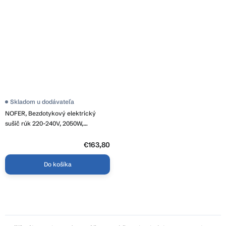
Skladom u dodávateľa
NOFER, Bezdotykový elektrický
sušič rúk 220-240V, 2050W,
218x284x102 mm, nerez mat, 01481.S
€163,80
Do košíka
O
v
l