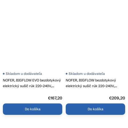
Skladom u dodávateľa
Skladom u dodávateľa
NOFER, BIGFLOW EVO bezdotykový
NOFER, BIGFLOW bezdotykový
elektrický sušič rúk 220-240V,
elektrický sušič rúk 220-240V,
2050W, 218x284x102 mm, lestená
2050W, 253x323x152 mm, nerez
nerez, 01481.B
lesk, 01451.B
€167,20
€209,20
Do košíka
Do košíka