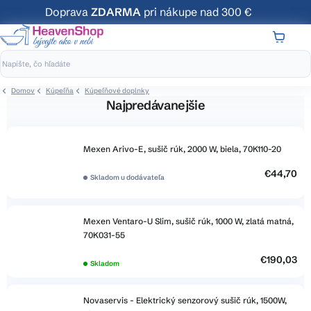
Prejsť
Doprava
ZDARMA
pri nákupe nad 300 €
na
obsah
NÁKUP
KOŠÍK
Domov
Kúpeľňa
Kúpeľňové doplnky
Najpredávanejšie
Mexen Arivo-E, sušič rúk, 2000 W, biela, 70K110-20
€44,70
Skladom u dodávateľa
Mexen Ventaro-U Slim, sušič rúk, 1000 W, zlatá matná,
70K031-55
€190,03
Skladom
Novaservis - Elektrický senzorový sušič rúk, 1500W,