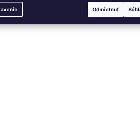
tavenie
Odmietnuť
Súhl