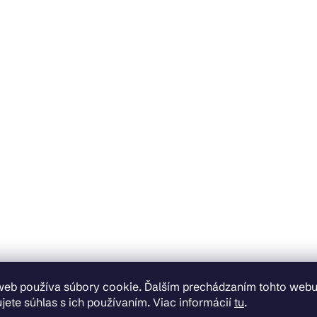
web používa súbory cookie. Ďalším prechádzaním tohto web
jete súhlas s ich používaním. Viac informácií
tu
.