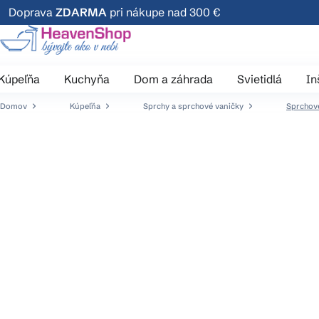
Prejsť
Doprava
ZDARMA
pri nákupe nad 300 €
na
obsah
Kúpeľňa
Kuchyňa
Dom a záhrada
Svietidlá
In
Domov
Kúpeľňa
Sprchy a sprchové vaničky
Sprchové