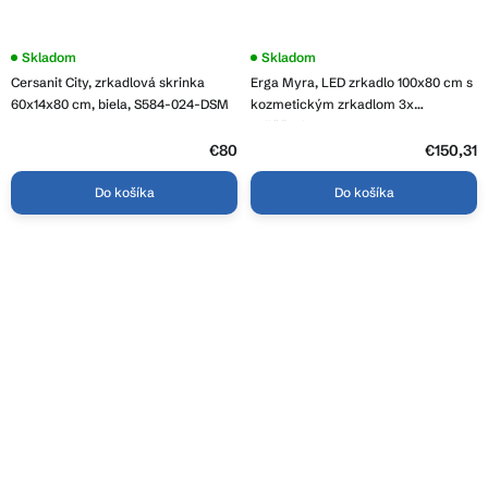
Skladom
Skladom
Cersanit City, zrkadlová skrinka
Erga Myra, LED zrkadlo 100x80 cm s
60x14x80 cm, biela, S584-024-DSM
kozmetickým zrkadlom 3x
zväčšenie, 4114 lm, 3 farby svetla,
zadné osvetlenie, ERG-V01-MYRA-
€80
€150,31
1080-00
Do košíka
Do košíka