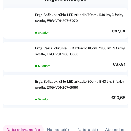
Erga Sofia, okrúhle LED zrkadlo 70cm, 1610 lm, 3 farby
svetla, ERG-V01-207-7070
€87,04
Skladom
Erga Carla, okrúhle LED zrkadlo 60cm, 1380 lm, 3 farby
svetla, ERG-V01-208-6060
€67,91
Skladom
Erga Sofia, okrúhle LED zrkadlo 80cm, 1840 lm, 3 farby
svetla, ERG-V01-207-8080
€93,65
Skladom
V
R
Najpredávanejšie
Najlacnejšie
Najdrahšie
Abecedne
ý