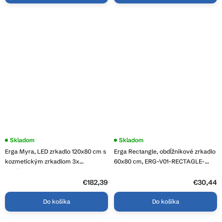
Skladom
Skladom
Erga Myra, LED zrkadlo 120x80 cm s
Erga Rectangle, obdĺžnikové zrkadlo
kozmetickým zrkadlom 3x
60x80 cm, ERG-V01-RECTAGLE-
zväčšenie, 4598 lm, 3 farby svetla,
6080-CL
zadné osvetlenie, ERG-V01-MYRA-
€182,39
€30,44
1280-00
Do košíka
Do košíka