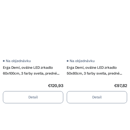
Na objednávku
Priemerné
Na objednávku
hodnotenie
Erga Demi, oválne LED zrkadlo
Erga Demi, oválne LED zrkadlo
produktu
je
60x100cm, 3 farby svetla, predné
50x80cm, 3 farby svetla, predné
3,8
osvetlenie, vyhrievacia podložka
osvetlenie, vyhrievacia podložka
z
proti zapareniu, ERG-V01-Demi-
proti zapareniu, ERG-V01-Demi-
€120,93
5
€97,82
hviezdičiek.
6010-CL
5080-CL
Detail
Detail