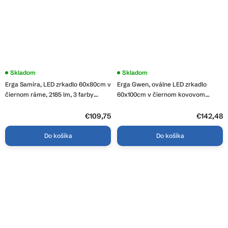
Skladom
Priemerné
Skladom
hodnotenie
Erga Samira, LED zrkadlo 60x80cm v
Erga Gwen, oválne LED zrkadlo
produktu
je
čiernom ráme, 2185 lm, 3 farby
60x100cm v čiernom kovovom
4,3
svetla, predné osvetlenie, ERG-V01-
ráme, 3 farby svetla, predné
z
SAMIRA-6080-BK
osvetlenie, vyhrievacia podložka
€109,75
5
€142,48
hviezdičiek.
proti zapareniu, ERG-V01-GWEN-
6010-BK
Do košíka
Do košíka