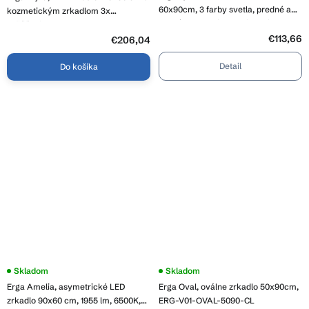
produktu
60x90cm, 3 farby svetla, predné a
je
kozmetickým zrkadlom 3x
3,0
zadné osvetlenie, vyhrievacia
zväčšenie, 5082 lm, 3 farby svetla,
z
podložka proti zapareniu, ERG-V01-
€113,66
zadné osvetlenie, ERG-V01-MYRA-
5
€206,04
hviezdičiek.
Lyra-6090-CL
1480-00
Detail
Do košíka
Priemerné
Skladom
Skladom
hodnotenie
Erga Amelia, asymetrické LED
Erga Oval, oválne zrkadlo 50x90cm,
produktu
je
zrkadlo 90x60 cm, 1955 lm, 6500K,
ERG-V01-OVAL-5090-CL