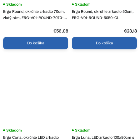
Skladom
Skladom
Erga Round, okrúhle zrkadlo 70cm,
Erga Round, okrúhle zrkadlo 50cm,
zlatý rám, ERG-V01-ROUND-7070-
ERG-V01-ROUND-5050-CL
GD
€56,08
€23,18
Do košíka
Do košíka
Priemerné
Skladom
Priemerné
Skladom
hodnotenie
hodnotenie
Erga Carla, okrúhle LED zrkadlo
Erga Luna, LED zrkadlo 100x80cm s
produktu
produktu