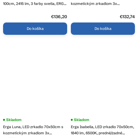
je
je
100cm, 2415 lm, 3 farby svetla, ERG-
kozmetickým zrkadlom 3x
5,0
3,8
V01-208-1010
zväčšenie, 2760 lm, 6500K,
z
z
predné/zadné osvetlenie, ERG-V01-
5
€136,20
5
€132,74
hviezdičiek.
hviezdičiek.
124-1080-00
Do košíka
Do košíka
Skladom
Skladom
Erga Luna, LED zrkadlo 70x50cm s
Erga Isabella, LED zrkadlo 70x50cm,
kozmetickým zrkadlom 3x
1840 lm, 6500K, predné/zadné