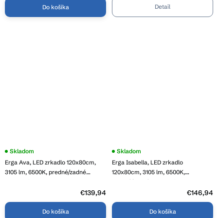
BK
Detail
Do košíka
Skladom
Priemerné
Skladom
hodnotenie
Erga Ava, LED zrkadlo 120x80cm,
Erga Isabella, LED zrkadlo
produktu
je
3105 lm, 6500K, predné/zadné
120x80cm, 3105 lm, 6500K,
4,0
osvetlenie, ERG-V01-120-1280-00
predné/zadné osvetlenie, ERG-V01-
z
129-1280-00
€139,94
5
€146,94
hviezdičiek.
Do košíka
Do košíka