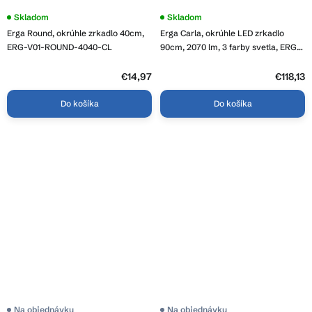
Skladom
Priemerné
Skladom
hodnotenie
Erga Round, okrúhle zrkadlo 40cm,
Erga Carla, okrúhle LED zrkadlo
produktu
je
ERG-V01-ROUND-4040-CL
90cm, 2070 lm, 3 farby svetla, ERG-
4,2
V01-208-9090
z
€14,97
5
€118,13
hviezdičiek.
Do košíka
Do košíka
Na objednávku
Na objednávku