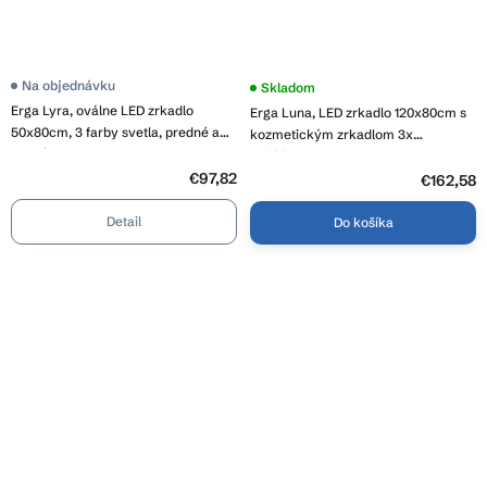
Priemerné
Na objednávku
Priemerné
Skladom
hodnotenie
hodnotenie
Erga Lyra, oválne LED zrkadlo
Erga Luna, LED zrkadlo 120x80cm s
produktu
produktu
je
50x80cm, 3 farby svetla, predné a
je
kozmetickým zrkadlom 3x
4,1
4,5
zadné osvetlenie, vyhrievacia
zväčšenie, 3105 lm, 6500K,
z
z
podložka proti zapareniu, ERG-V01-
5
€97,82
predné/zadné osvetlenie, ERG-V01-
5
€162,58
hviezdičiek.
hviezdičiek.
Lyra-5080-CL
124-1280-00
Detail
Do košíka