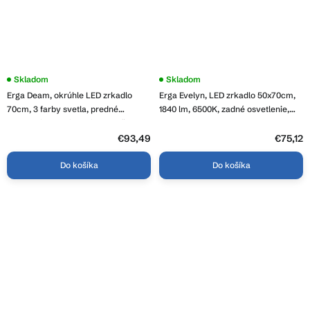
Priemerné
Skladom
Skladom
hodnotenie
Erga Deam, okrúhle LED zrkadlo
Erga Evelyn, LED zrkadlo 50x70cm,
produktu
je
70cm, 3 farby svetla, predné
1840 lm, 6500K, zadné osvetlenie,
4,2
osvetlenie, vyhrievacia podložka
ERG-V01-119-5070-00
z
proti zapareniu, ERG-V01-Deam-
5
€93,49
€75,12
hviezdičiek.
7070-CL
Do košíka
Do košíka