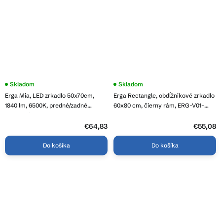
Skladom
Skladom
Erga Mia, LED zrkadlo 50x70cm,
Erga Rectangle, obdĺžnikové zrkadlo
1840 lm, 6500K, predné/zadné
60x80 cm, čierny rám, ERG-V01-
osvetlenie, ERG-V01-117-5070-00
RECTAGLE-6080-BK
€64,83
€55,08
Do košíka
Do košíka