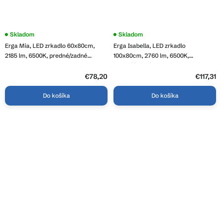
Priemerné
Skladom
Priemerné
Skladom
hodnotenie
hodnotenie
Erga Mia, LED zrkadlo 60x80cm,
Erga Isabella, LED zrkadlo
produktu
produktu
je
je
2185 lm, 6500K, predné/zadné
100x80cm, 2760 lm, 6500K,
3,9
4,8
osvetlenie, ERG-V01-117-6080-00
predné/zadné osvetlenie, ERG-V01-
z
z
129-1080-00
5
€78,20
5
€117,31
hviezdičiek.
hviezdičiek.
Do košíka
Do košíka