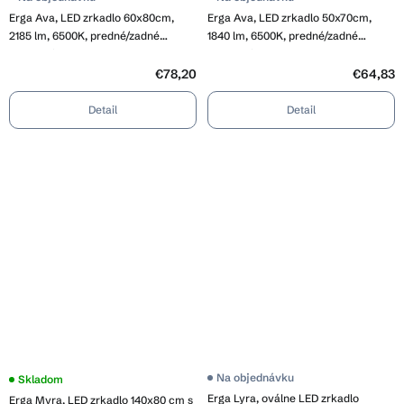
Erga Ava, LED zrkadlo 60x80cm,
Erga Ava, LED zrkadlo 50x70cm,
2185 lm, 6500K, predné/zadné
1840 lm, 6500K, predné/zadné
osvetlenie, ERG-V01-120-6080-00
osvetlenie, ERG-V01-120-5070-00
€78,20
€64,83
Detail
Detail
Na objednávku
Priemerné
Skladom
hodnotenie
Erga Lyra, oválne LED zrkadlo
Erga Myra, LED zrkadlo 140x80 cm s