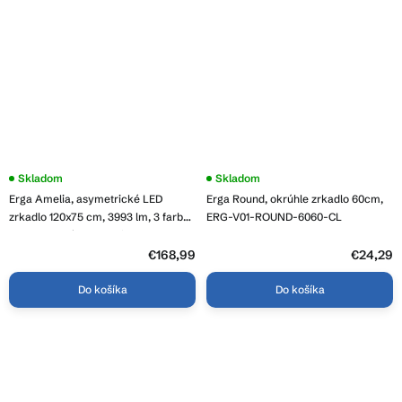
Priemerné
Skladom
Skladom
hodnotenie
Erga Amelia, asymetrické LED
Erga Round, okrúhle zrkadlo 60cm,
produktu
je
zrkadlo 120x75 cm, 3993 lm, 3 farby
ERG-V01-ROUND-6060-CL
5,0
svetla, zadné osvetlenie, ERG-V01-
z
407-1275-00
5
€168,99
€24,29
hviezdičiek.
Do košíka
Do košíka