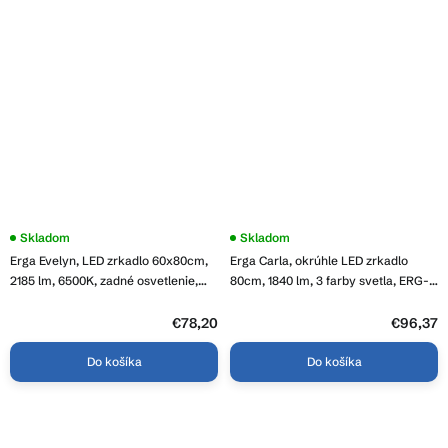
Skladom
Priemerné
Skladom
hodnotenie
Erga Evelyn, LED zrkadlo 60x80cm,
Erga Carla, okrúhle LED zrkadlo
produktu
je
2185 lm, 6500K, zadné osvetlenie,
80cm, 1840 lm, 3 farby svetla, ERG-
3,9
ERG-V01-119-6080-00
V01-208-8080
z
€78,20
5
€96,37
hviezdičiek.
Do košíka
Do košíka