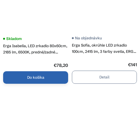
Priemerné
Na objednávku
Priemerné
Skladom
hodnotenie
hodnotenie
Erga Sofia, okrúhle LED zrkadlo
Erga Isabella, LED zrkadlo 80x60cm,
produktu
produktu
je
100cm, 2415 lm, 3 farby svetla, ERG-
je
2185 lm, 6500K, predné/zadné
4,5
4,0
V01-207-1010
osvetlenie, ERG-V01-129-8060-00
z
z
5
€141
5
€78,20
hviezdičiek.
hviezdičiek.
Detail
Do košíka