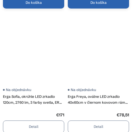
Do košíka
Do košíka
Priemerné
Na objednávku
Na objednávku
hodnotenie
Erga Sofia, okrúhle LED zrkadlo
Erga Freya, oválne LED zrkadlo
produktu
je
120cm, 2760 lm, 3 farby svetla, ERG-
40x60cm v čiernom kovovom ráme,
4,0
V01-207-1212
3 farby svetla, zadné osvetlenie,
z
vyhrievacia podložka proti
5
€171
€78,51
hviezdičiek.
zapareniu, ERG-V01-FREYA-4060-
BK
Detail
Detail