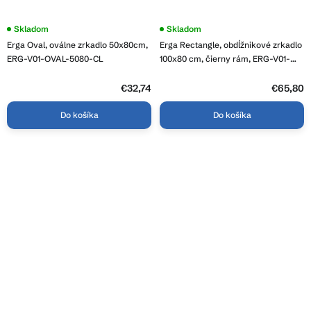
Skladom
Skladom
Erga Oval, oválne zrkadlo 50x80cm,
Erga Rectangle, obdĺžnikové zrkadlo
ERG-V01-OVAL-5080-CL
100x80 cm, čierny rám, ERG-V01-
RECTAGLE-1080-BK
€32,74
€65,80
Do košíka
Do košíka