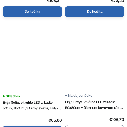
5
€108,84
€78,20
hviezdičiek.
8080-CL
Do košíka
Do košíka
Na objednávku
Priemerné
Skladom
hodnotenie
Erga Freya, oválne LED zrkadlo
Erga Sofia, okrúhle LED zrkadlo
produktu
50x80cm v čiernom kovovom ráme,
je
50cm, 1150 lm, 3 farby svetla, ERG-
3,9
3 farby svetla, zadné osvetlenie,
V01-207-5050
z
vyhrievacia podložka proti
€106,70
5
€65,86
hviezdičiek.
zapareniu, ERG-V01-FREYA-5080-