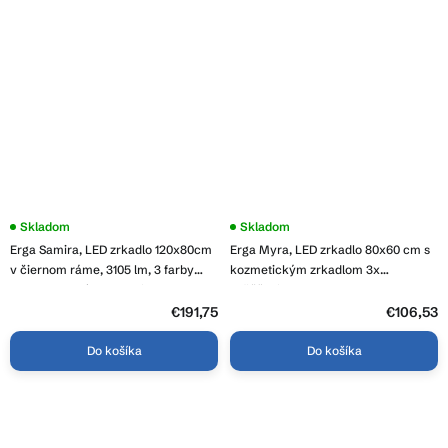
Skladom
Skladom
Erga Samira, LED zrkadlo 120x80cm
Erga Myra, LED zrkadlo 80x60 cm s
v čiernom ráme, 3105 lm, 3 farby
kozmetickým zrkadlom 3x
svetla, predné osvetlenie, ERG-V01-
zväčšenie, 3146 lm, 3 farby svetla,
SAMIRA-1280-BK
zadné osvetlenie, ERG-V01-MYRA-
€191,75
€106,53
8060-00
Do košíka
Do košíka