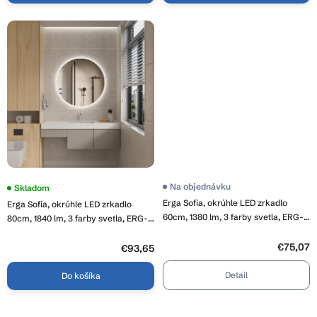
Priemerné
Na objednávku
Priemerné
Skladom
hodnotenie
hodnotenie
Erga Sofia, okrúhle LED zrkadlo
Erga Sofia, okrúhle LED zrkadlo
produktu
produktu
je
60cm, 1380 lm, 3 farby svetla, ERG-
je
80cm, 1840 lm, 3 farby svetla, ERG-
4,1
3,8
V01-207-6060
V01-207-8080
z
z
5
€75,07
5
€93,65
hviezdičiek.
hviezdičiek.
Detail
Do košíka