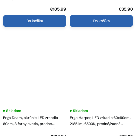
3,8
zadné osvetlenie, ERG-V01-407-
z
9060-00
5
€105,99
€35,90
hviezdičiek.
Do košíka
Do košíka
Priemerné
Skladom
Skladom
hodnotenie
Erga Deam, okrúhle LED zrkadlo
Erga Harper, LED zrkadlo 60x80cm,
produktu
je
80cm, 3 farby svetla, predné
2185 lm, 6500K, predné/zadné
4,8
osvetlenie, vyhrievacia podložka
osvetlenie, ERG-V01-113-6080-00
z
proti zapareniu, ERG-V01-Deam-