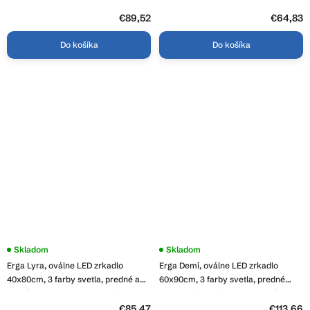
zväčšenie, 1840 lm, 6500K,
osvetlenie, ERG-V01-129-7050-00
predné/zadné osvetlenie, ERG-V01-
€89,52
€64,83
124-7050-00
Do košíka
Do košíka
Skladom
Priemerné
Skladom
hodnotenie
Erga Lyra, oválne LED zrkadlo
Erga Demi, oválne LED zrkadlo
produktu
je
40x80cm, 3 farby svetla, predné a
60x90cm, 3 farby svetla, predné
5,0
zadné osvetlenie, vyhrievacia
osvetlenie, vyhrievacia podložka
z
podložka proti zapareniu, ERG-V01-
proti zapareniu, ERG-V01-Demi-
€85,47
5
€113,66