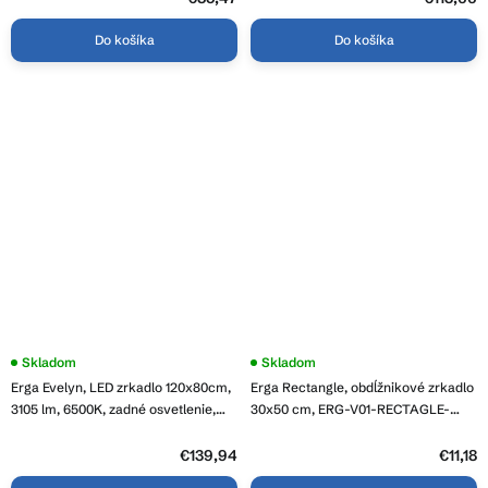
hviezdičiek.
LYRA-4080-CL
6090-CL
Do košíka
Do košíka
Skladom
Skladom
Erga Evelyn, LED zrkadlo 120x80cm,
Erga Rectangle, obdĺžnikové zrkadlo
3105 lm, 6500K, zadné osvetlenie,
30x50 cm, ERG-V01-RECTAGLE-
ERG-V01-119-1280-00
3050-CL
€139,94
€11,18