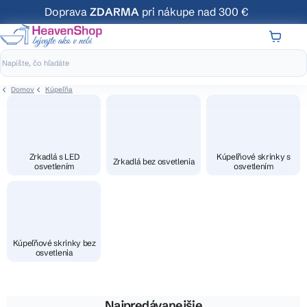
Prejsť
Doprava
ZDARMA
pri nákupe nad 300 €
na
obsah
NÁKUP
KOŠÍK
Domov
Kúpeľňa
Zrkadlá s LED
Kúpeľňové skrinky s
Zrkadlá bez osvetlenia
osvetlením
osvetlením
Kúpeľňové skrinky bez
osvetlenia
Najpredávanejšie