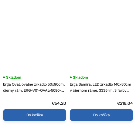
Skladom
Skladom
Erga Oval, oválne zrkadlo 50x90cm,
Erga Samira, LED zrkadlo 140x80cm
čierny rám, ERG-V01-OVAL-5090-
v čiernom ráme, 3335 lm, 3 farby
BK
svetla, predné osvetlenie, ERG-V01-
SAMIRA-1480-BK
€54,20
€218,04
Do košíka
Do košíka