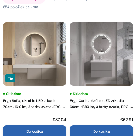
a
p
654
položiek celkom
d
i
e
s
n
p
i
r
e
o
p
d
r
u
o
k
d
t
u
o
Tip
k
v
t
Priemerné
Skladom
Priemerné
Skladom
o
hodnotenie
hodnotenie
Erga Sofia, okrúhle LED zrkadlo
Erga Carla, okrúhle LED zrkadlo
produktu
produktu
v
je
je
70cm, 1610 lm, 3 farby svetla, ERG-
60cm, 1380 lm, 3 farby svetla, ERG-
3,8
3,9
V01-207-7070
V01-208-6060
z
z
5
€87,04
5
€67,91
hviezdičiek.
hviezdičiek.
Do košíka
Do košíka