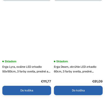
Priemerné
Skladom
Priemerné
Skladom
hodnotenie
hodnotenie
Erga Lyra, oválne LED zrkadlo
Erga Deam, okrúhle LED zrkadlo
produktu
produktu
je
je
50x100cm, 3 farby svetla, predné a
60cm, 3 farby svetla, predné
5,0
4,5
zadné osvetlenie, vyhrievacia
osvetlenie, vyhrievacia podložka
z
z
podložka proti zapareniu, ERG-V01-
proti zapareniu, ERG-V01-Deam-
5
€111,77
5
€81,09
hviezdičiek.
hviezdičiek.
LYRA-5010-CL
6060-CL
Do košíka
Do košíka