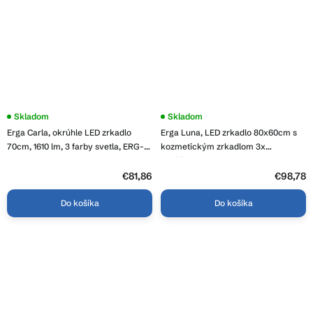
Priemerné
Skladom
Priemerné
Skladom
hodnotenie
hodnotenie
Erga Carla, okrúhle LED zrkadlo
Erga Luna, LED zrkadlo 80x60cm s
produktu
produktu
je
je
70cm, 1610 lm, 3 farby svetla, ERG-
kozmetickým zrkadlom 3x
3,8
4,0
V01-208-7070
zväčšenie, 2185 lm, 6500K,
z
z
predné/zadné osvetlenie, ERG-V01-
5
€81,86
5
€98,78
hviezdičiek.
hviezdičiek.
124-8060-00
Do košíka
Do košíka