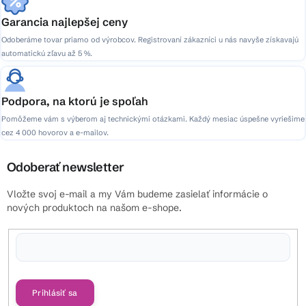
Garancia najlepšej ceny
Odoberáme tovar priamo od výrobcov. Registrovaní zákazníci u nás navyše získavajú
automatickú zľavu až 5 %.
Podpora, na ktorú je spoľah
Pomôžeme vám s výberom aj technickými otázkami. Každý mesiac úspešne vyriešime
cez 4 000 hovorov a e-mailov.
Odoberať newsletter
Vložte svoj e-mail a my Vám budeme zasielať informácie o
nových produktoch na našom e-shope.
Vložením e-mailu súhlasíte s
podmienkami ochrany osobných údajov
Prihlásiť sa