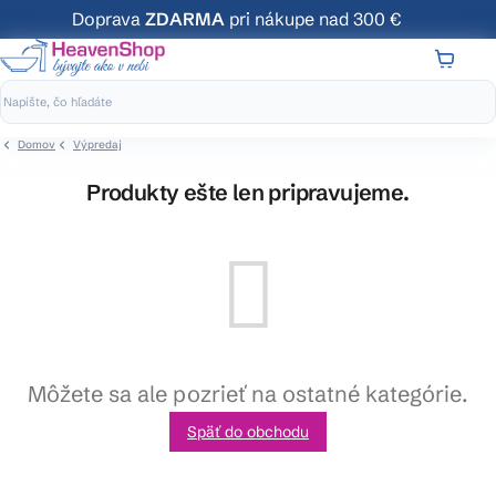
Prejsť
Doprava
ZDARMA
pri nákupe nad 300 €
na
obsah
NÁKUP
KOŠÍK
Domov
Výpredaj
Produkty ešte len pripravujeme.
Môžete sa ale pozrieť na ostatné kategórie.
Späť do obchodu
Z
á