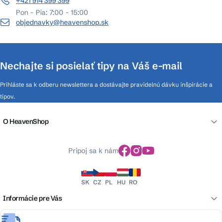
+421 914 399 399
Pon - Pia: 7:00 - 15:00
objednavky@heavenshop.sk
Nechajte si posielať tipy na Váš e-mail
Prihláste sa k odberu newslettera a dostávajte pravidelnú dávku inšpirácie a
tipov.
O HeavenShop
Pripoj sa k nám
SK
CZ
PL
HU
RO
Informácie pre Vás