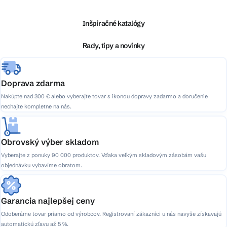
p
ä
Inšpiračné katalógy
t
i
Rady, tipy a novinky
e
Doprava zdarma
Nakúpte nad 300 € alebo vyberajte tovar s ikonou dopravy zadarmo a doručenie
nechajte kompletne na nás.
Obrovský výber skladom
Vyberajte z ponuky 90 000 produktov. Vďaka veľkým skladovým zásobám vašu
objednávku vybavíme obratom.
Garancia najlepšej ceny
Odoberáme tovar priamo od výrobcov. Registrovaní zákazníci u nás navyše získavajú
automatickú zľavu až 5 %.