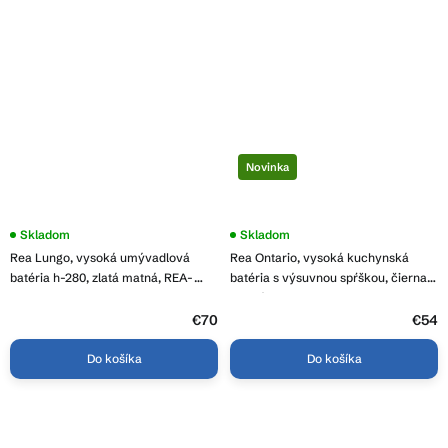
Novinka
Priemerné
Skladom
Skladom
hodnotenie
Rea Lungo, vysoká umývadlová
Rea Ontario, vysoká kuchynská
produktu
je
batéria h-280, zlatá matná, REA-
batéria s výsuvnou spŕškou, čierna
3,9
B4526
matná, REA-B6571
z
5
€70
€54
hviezdičiek.
Do košíka
Do košíka