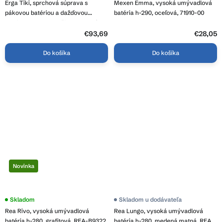
Erga Tiki, sprchová súprava s
Mexen Emma, vysoká umývadlová
pákovou batériou a dažďovou
batéria h-290, oceľová, 71910-00
hlavicou 20x20 cm, čierna matná,
ERG-YKA-BP.TIKI-BLK
€93,69
€28,05
Do košíka
Do košíka
Novinka
Skladom
Skladom u dodávateľa
Rea Rivo, vysoká umývadlová
Rea Lungo, vysoká umývadlová
batéria h-280, grafitová, REA-B9322
batéria h-280, medená matná, REA-