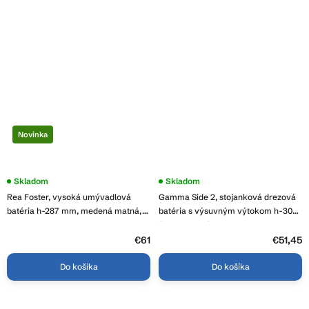
Novinka
Skladom
Skladom
Rea Foster, vysoká umývadlová
Gamma Side 2, stojanková drezová
batéria h-287 mm, medená matná,
batéria s výsuvným výtokom h-300,
REA-B6354
čierna matná, GMA-BSE2-BK
€61
€51,45
Do košíka
Do košíka