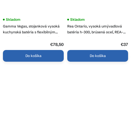
Priemerné
Skladom
Skladom
hodnotenie
Gamma Vegas, stojanková vysoká
Rea Ontario, vysoká umývadlová
produktu
je
kuchynská batéria s flexibilným
batéria h-300, brúsená oceľ, REA-
3,7
ramenom a spŕškou, čierna matná,
B5510
z
GMA-BVSK-BK
5
€78,50
€37
hviezdičiek.
Do košíka
Do košíka