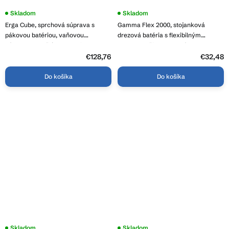
Priemerné
Skladom
Priemerné
Skladom
hodnotenie
hodnotenie
Erga Cube, sprchová súprava s
Gamma Flex 2000, stojanková
produktu
produktu
je
je
pákovou batériou, vaňovou
drezová batéria s flexibilným
3,8
3,8
výlevkou a dažďovou hlavicou
ramenom, čierna matná, GMA-BFX-
z
z
25x25cm, chrómová, ERG-YKA-
2000BK
5
€128,76
5
€32,48
hviezdičiek.
hviezdičiek.
BP.CUBE-25-CHR
Do košíka
Do košíka
Skladom
Priemerné
Skladom