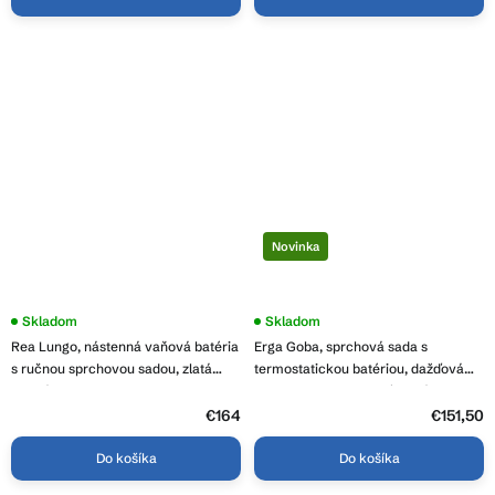
Novinka
Priemerné
Skladom
Skladom
hodnotenie
Rea Lungo, nástenná vaňová batéria
Erga Goba, sprchová sada s
produktu
je
s ručnou sprchovou sadou, zlatá
termostatickou batériou, dažďová
4,5
matná, REA-B8010
sprcha 30x30cm, chrómová, ERG-
z
YKA-BP.GOBA-THERM-30-CHR
5
€164
€151,50
hviezdičiek.
Do košíka
Do košíka