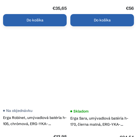
ramenom, 2-funkčný výtok, čierna
matná, GMA-BFX-4000BK
€35,65
€56
Do košíka
Do košíka
Na objednávku
Skladom
Erga Robinet, umývadlová batéria h-
Erga Sara, umývadlová batéria h-
105, chrómová, ERG-YKA-
170, čierna matná, ERG-YKA-
BZ.ROBINET
BU.SARA24-BLK
€13,95