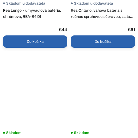
Skladom u dodávateľa
Skladom u dodávateľa
Rea Lungo - umývadlová batéria,
Rea Ontario, vaňová batéria s
chrómová, REA-B4101
ručnou sprchovou súpravou, zlatá
matná, REA-B5513
€44
€61
Do košíka
Do košíka
Skladom
Skladom