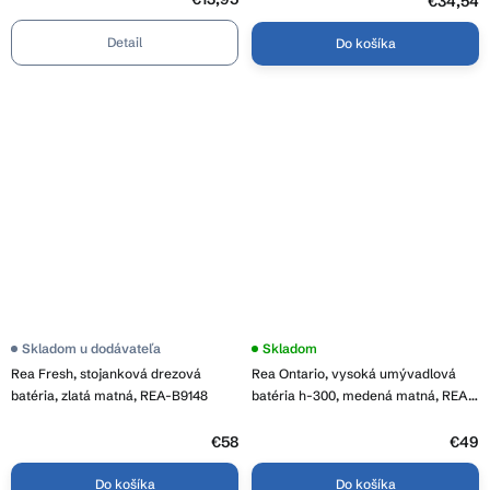
€34,54
Detail
Do košíka
Priemerné
Skladom u dodávateľa
Priemerné
Skladom
hodnotenie
hodnotenie
Rea Fresh, stojanková drezová
Rea Ontario, vysoká umývadlová
produktu
produktu
je
je
batéria, zlatá matná, REA-B9148
batéria h-300, medená matná, REA-
3,8
5,0
B0971
z
z
5
€58
5
€49
hviezdičiek.
hviezdičiek.
Do košíka
Do košíka