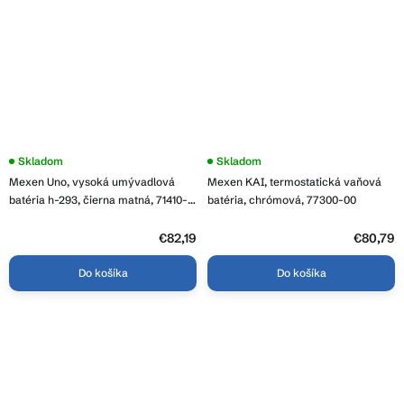
Priemerné
Skladom
Skladom
hodnotenie
Mexen Uno, vysoká umývadlová
Mexen KAI, termostatická vaňová
produktu
je
batéria h-293, čierna matná, 71410-
batéria, chrómová, 77300-00
4,0
70
z
5
€82,19
€80,79
hviezdičiek.
Do košíka
Do košíka