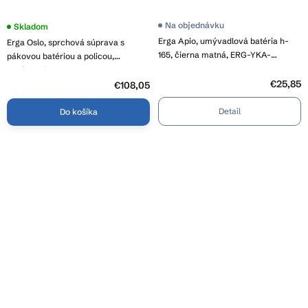
Priemerné
Na objednávku
Skladom
hodnotenie
Erga Apio, umývadlová batéria h-
Erga Oslo, sprchová súprava s
produktu
je
165, čierna matná, ERG-YKA-
pákovou batériou a policou,
4,1
BU.APIO-BLK
chrómová, ERG-YKA-BP.OSLO-25-
z
5
€25,85
CHR
€108,05
hviezdičiek.
Detail
Do košíka