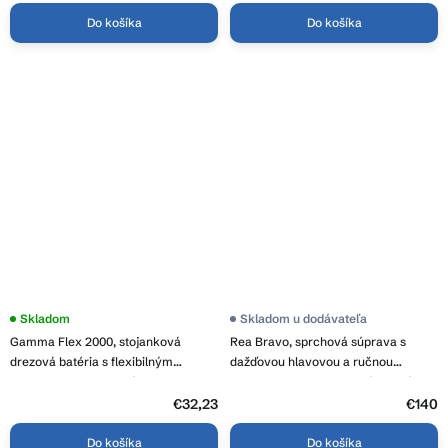
Do košíka
Do košíka
Skladom
Skladom u dodávateľa
Gamma Flex 2000, stojanková
Rea Bravo, sprchová súprava s
drezová batéria s flexibilným
dažďovou hlavovou a ručnou
ramenom, biela matná, GMA-BFX-
sprchovou hlavicou, zlatá matná,
2000AWH
REA-P4121
€32,23
€140
Do košíka
Do košíka