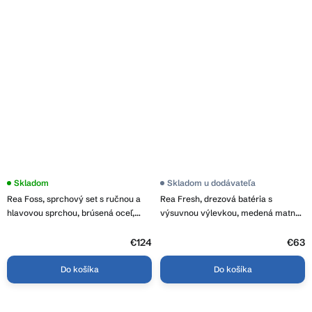
Skladom
Skladom u dodávateľa
Rea Foss, sprchový set s ručnou a
Rea Fresh, drezová batéria s
hlavovou sprchou, brúsená oceľ,
výsuvnou výlevkou, medená matná,
REA-P5646
REA-B6560
€124
€63
Do košíka
Do košíka