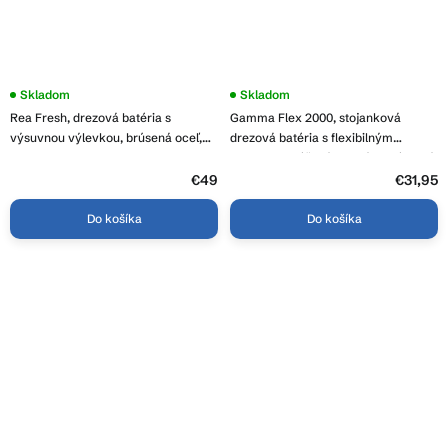
Skladom
Skladom
Rea Fresh, drezová batéria s
Gamma Flex 2000, stojanková
výsuvnou výlevkou, brúsená oceľ,
drezová batéria s flexibilným
REA-B9146
ramenom, béžová matná-chrómová,
GMA-BFX-2000B
€49
€31,95
Do košíka
Do košíka