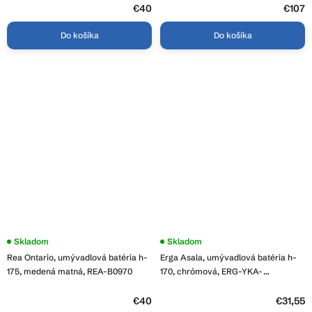
€40
€107
Do košíka
Do košíka
Priemerné
Skladom
Skladom
hodnotenie
Rea Ontario, umývadlová batéria h-
Erga Asala, umývadlová batéria h-
produktu
je
175, medená matná, REA-B0970
170, chrómová, ERG-YKA-
5,0
BU.ASALA24-CHR
z
5
€40
€31,55
hviezdičiek.