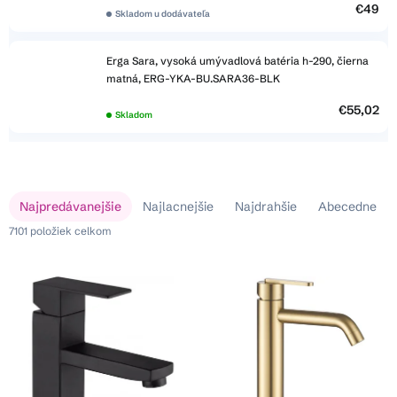
€49
Skladom u dodávateľa
Erga Sara, vysoká umývadlová batéria h-290, čierna
matná, ERG-YKA-BU.SARA36-BLK
€55,02
Skladom
V
R
Najpredávanejšie
Najlacnejšie
Najdrahšie
Abecedne
ý
a
p
7101
položiek celkom
d
i
e
s
n
p
i
r
e
o
p
d
r
u
o