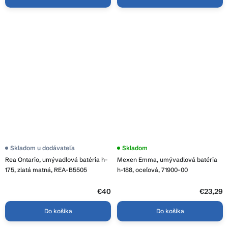
Skladom u dodávateľa
Priemerné
Skladom
hodnotenie
Rea Ontario, umývadlová batéria h-
Mexen Emma, umývadlová batéria
produktu
je
175, zlatá matná, REA-B5505
h-188, oceľová, 71900-00
4,0
z
€40
5
€23,29
hviezdičiek.
Do košíka
Do košíka