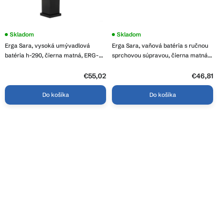
Priemerné
Skladom
Priemerné
Skladom
hodnotenie
hodnotenie
Erga Sara, vysoká umývadlová
Erga Sara, vaňová batéria s ručnou
produktu
produktu
je
je
batéria h-290, čierna matná, ERG-
sprchovou súpravou, čierna matná,
4,0
4,3
YKA-BU.SARA36-BLK
ERG-YKA-BW.SARA-BLK
z
z
5
€55,02
5
€46,81
hviezdičiek.
hviezdičiek.
Do košíka
Do košíka