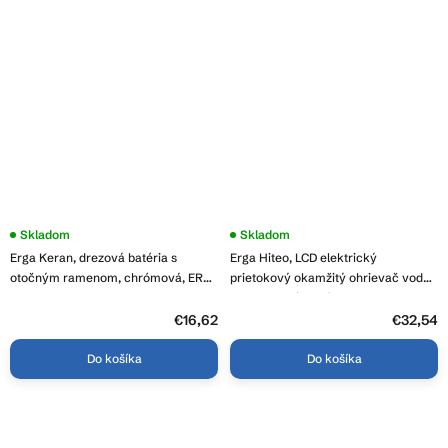
Skladom
Skladom
Erga Keran, drezová batéria s
Erga Hiteo, LCD elektrický
otočným ramenom, chrómová, ERG-
prietokový okamžitý ohrievač vody
YKA-BZ.KERAN
3600W, chrómová-biela, ERG-YKA-
BZ.HITEO
€16,62
€32,54
Do košíka
Do košíka