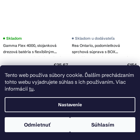
Skladom
Skladom u dodávateľa
Gamma Flex 4000, stojanková
Rea Ontario, podomietková
drezová batéria s flexibilným
sprchová súprava s BOX
ramenom, 2-funkčný výtok, šedá-
montážnym systémom, medená
chróm, GMA-BFX-4000G
matná, REA-P5650
€35,67
€154
Tento web používa súbory cookie. Ďalším prechádzaním
Do košíka
Do košíka
tohto webu vyjadrujete súhlas s ich používaním. Viac
informácií
tu
.
Nastavenie
Odmietnuť
Súhlasím