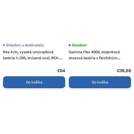
Skladom u dodávateľa
Skladom
Rea Arlo, vysoká umývadlová
Gamma Flex 4000, stojanková
batéria h-295, brúsená oceľ, REA-
drezová batéria s flexibilným
B4588
ramenom, 2-funkčný výtok, čierna-
grafitová, GMA-BFX-4000GM
€54
€39,68
Do košíka
Do košíka