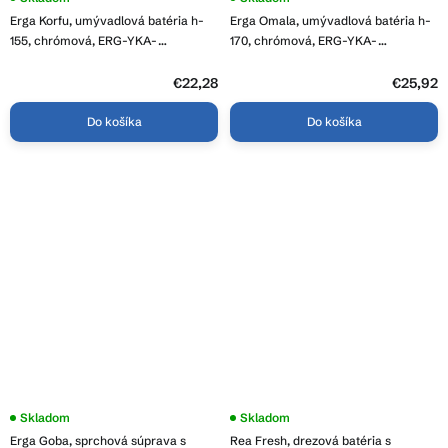
hodnotenie
Erga Korfu, umývadlová batéria h-
Erga Omala, umývadlová batéria h-
produktu
je
155, chrómová, ERG-YKA-
170, chrómová, ERG-YKA-
4,4
BU.KORFU24-CHR
BU.OMALA24-CHR
z
€22,28
5
€25,92
hviezdičiek.
Do košíka
Do košíka
Skladom
Priemerné
Skladom
hodnotenie
Erga Goba, sprchová súprava s
Rea Fresh, drezová batéria s
produktu