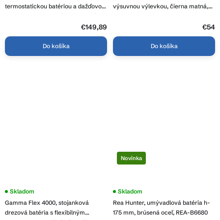
je
termostatickou batériou a dažďovou
výsuvnou výlevkou, čierna matná,
3,8
hlavicou 30x30 cm, čierna matná,
REA-B9147
z
ERG-YKA-BP.GOBA-THERM-30-
€149,89
5
€54
hviezdičiek.
BLK
Do košíka
Do košíka
Novinka
Skladom
Skladom
Gamma Flex 4000, stojanková
Rea Hunter, umývadlová batéria h-
drezová batéria s flexibilným
175 mm, brúsená oceľ, REA-B6680