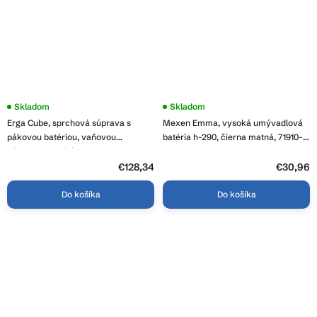
Skladom
Skladom
Erga Cube, sprchová súprava s
Mexen Emma, vysoká umývadlová
pákovou batériou, vaňovou
batéria h-290, čierna matná, 71910-
výlevkou a dažďovou hlavicou
70
25x25cm, čierna matná, ERG-YKA-
€128,34
€30,96
BP.CUBE-25-BLK
Do košíka
Do košíka