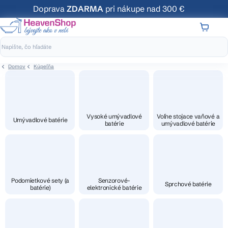
Prejsť
Doprava
ZDARMA
pri nákupe nad 300 €
na
obsah
NÁKUP
KOŠÍK
Domov
Kúpeľňa
Vysoké umývadlové
Voľne stojace vaňové a
Umývadlové batérie
batérie
umývadlové batérie
Podomietkové sety (a
Senzorové-
Sprchové batérie
batérie)
elektronické batérie