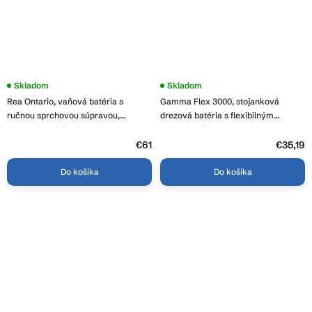
Skladom
Priemerné
Skladom
hodnotenie
Rea Ontario, vaňová batéria s
Gamma Flex 3000, stojanková
produktu
je
ručnou sprchovou súpravou,
drezová batéria s flexibilným
3,8
medená matná, REA-B0973
ramenom, čierna, GMA-BFX-
z
3000BK
€61
5
€35,19
hviezdičiek.
Do košíka
Do košíka