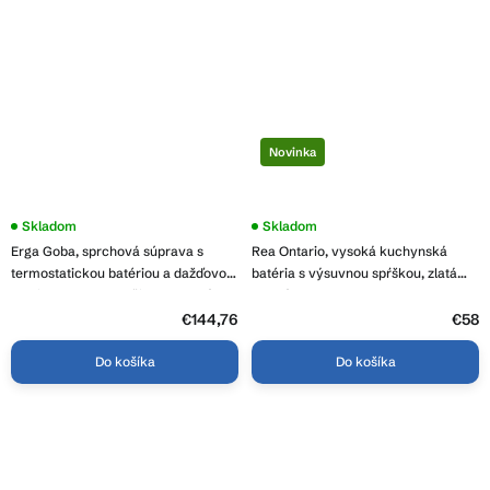
Novinka
Priemerné
Skladom
Skladom
hodnotenie
Erga Goba, sprchová súprava s
Rea Ontario, vysoká kuchynská
produktu
je
termostatickou batériou a dažďovou
batéria s výsuvnou spŕškou, zlatá
4,2
hlavicou 25x25cm, čierna matná,
matná, REA-B7575
z
ERG-YKA-BP.GOBA-THERM-25-
5
€144,76
€58
hviezdičiek.
BLK
Do košíka
Do košíka