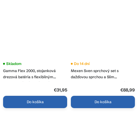
Skladom
Do 14 dní
Gamma Flex 2000, stojanková
Mexen Sven sprchový set s
drezová batéria s flexibilným
dažďovou sprchou a Slim
ramenom, šedá-chrómová, GMA-
termostatickou sprchovou batériou,
BFX-2000G
chrómová, 77105262-00
€31,95
€88,99
Do košíka
Do košíka