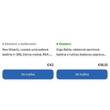
Skladom u dodávateľa
Priemerné
Skladom
hodnotenie
Rea Ontario, vysoká umývadlová
Erga Bahia, nástenná sprchová
produktu
je
batéria h-300, čierna matná, REA-
batéria s ručnou bodovou súpravou,
4,1
B5508
chrómová, ERG-YKA-BW.BAHIA-
z
CHR
€42
5
€19,13
hviezdičiek.
Do košíka
Do košíka