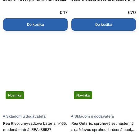
B1114
€47
€70
Do košíka
Do košíka
Novinka
Novinka
Skladom u dodávateľa
Skladom u dodávateľa
Rea Rivo, umývadlová batéria h-165,
Rea Ontario, sprchový set nástenný
medená matná, REA-B6537
s dažďovou sprchou, brúsená oceľ,
REA-P5506