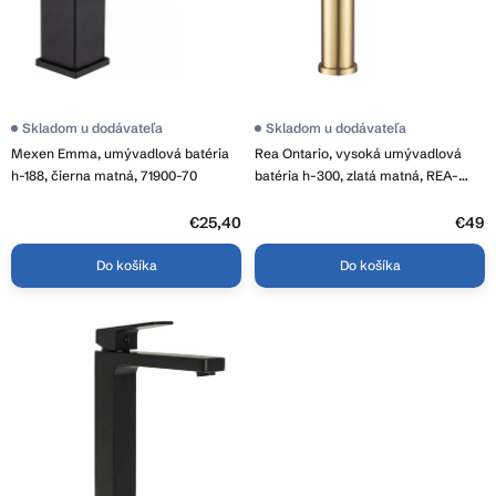
k
d
t
u
o
k
v
t
o
Priemerné
Skladom u dodávateľa
Skladom u dodávateľa
hodnotenie
v
Mexen Emma, umývadlová batéria
Rea Ontario, vysoká umývadlová
produktu
je
h-188, čierna matná, 71900-70
batéria h-300, zlatá matná, REA-
3,7
B5509
z
5
€25,40
€49
hviezdičiek.
Do košíka
Do košíka