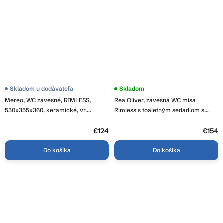
Skladom u dodávateľa
Skladom
Mereo, WC závesné, RIMLESS,
Rea Oliver, závesná WC misa
530x355x360, keramické, vr.
Rimless s toaletným sedadlom s
sedátka CSS113S, MER-VSD81S
pomalým dopadom, biela, REA-
C6509
€124
€154
Do košíka
Do košíka