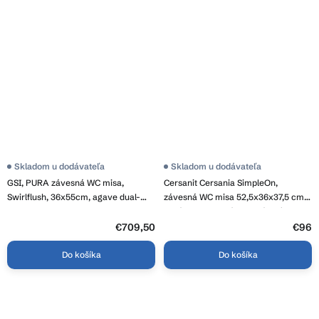
Skladom u dodávateľa
Skladom u dodávateľa
GSI, PURA závesná WC misa,
Cersanit Cersania SimpleOn,
Swirlflush, 36x55cm, agave dual-
závesná WC misa 52,5x36x37,5 cm +
mat, 881504
sedátko s pomalým zatváraním z
duroplastu, horizontálny odpad,
€709,50
€96
biela, S701-566
Do košíka
Do košíka