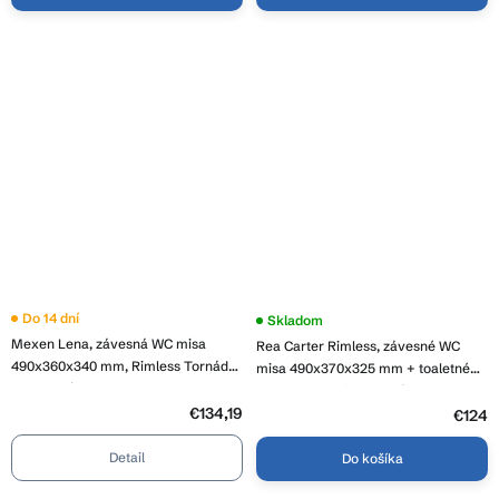
Do 14 dní
Skladom
Mexen Lena, závesná WC misa
Rea Carter Rimless, závesné WC
490x360x340 mm, Rimless Tornádo
misa 490x370x325 mm + toaletné
+ toaletné WC sedadlo z duroplastu,
WC sedadlo, biela lesklá, REA-C1400
biela lesklá, 30224000T
€134,19
€124
Detail
Do košíka