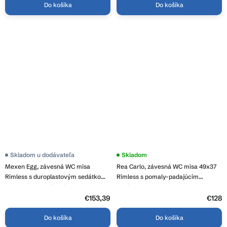
Do košíka
Do košíka
Skladom u dodávateľa
Priemerné
Skladom
hodnotenie
Mexen Egg, závesná WC misa
Rea Carlo, závesná WC misa 49x37
produktu
je
Rimless s duroplastovým sedátkom
Rimless s pomaly-padajúcim
3,8
s pomalým zatváraním, biela lesklá,
sedátkom, biela, REA-C2760
z
30245000
€153,39
5
€128
hviezdičiek.
Do košíka
Do košíka