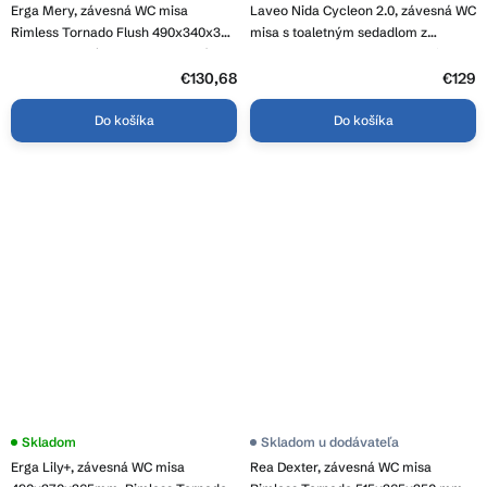
hodnotenie
Erga Mery, závesná WC misa
Laveo Nida Cycleon 2.0, závesná WC
produktu
je
Rimless Tornado Flush 490x340x350
misa s toaletným sedadlom z
3,5
mm + toaletné sedadlo s pomalým
duroplastu, Vortex splachovanie,
z
zatváraním, biela, ERG-MERY-CE-
biela lesklá, LAV-VMN_609S
5
€130,68
€129
hviezdičiek.
94-001
Do košíka
Do košíka
Priemerné
Skladom
Skladom u dodávateľa
hodnotenie
Erga Lily+, závesná WC misa
Rea Dexter, závesná WC misa
produktu