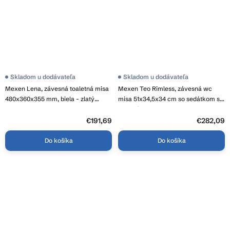
Skladom u dodávateľa
Skladom u dodávateľa
Mexen Lena, závesná toaletná misa
Mexen Teo Rimless, závesná wc
480x360x355 mm, biela - zlatý
misa 51x34,5x34 cm so sedátkom s
okraj, 30224005
pomalým dopadom z duroplastu,
cappuccino matná, 30854064
€191,69
€282,09
Do košíka
Do košíka