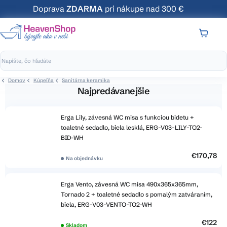
Prejsť
Doprava
ZDARMA
pri nákupe nad 300 €
na
obsah
NÁKUP
KOŠÍK
Domov
Kúpeľňa
Sanitárna keramika
Najpredávanejšie
Erga Lily, závesná WC misa s funkciou bidetu +
toaletné sedadlo, biela lesklá, ERG-V03-LILY-TO2-
BID-WH
€170,78
Na objednávku
Erga Vento, závesná WC misa 490x365x365mm,
Tornado 2 + toaletné sedadlo s pomalým zatváraním,
biela, ERG-V03-VENTO-TO2-WH
€122
Skladom