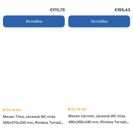
3,8
sedadlo, biela lesklá, ERG-V03-
duroplastu, Vortex splachovanie,
z
MERY-RIM-BID-WH
biela lesklá, LAV-VMD_610S
€170,78
5
€195,43
hviezdičiek.
Do košíka
Do košíka
Do 14 dní
Do 14 dní
Mexen Carmen, závesná WC misa
Mexen Timo, závesná WC misa
490x365x340 mm, Rimless Tornádo
555x370x335 mm, Rimless Tornádo
+ WC sedadlo z duroplastu, biela
+ WC sedadlo z duroplastu, biela