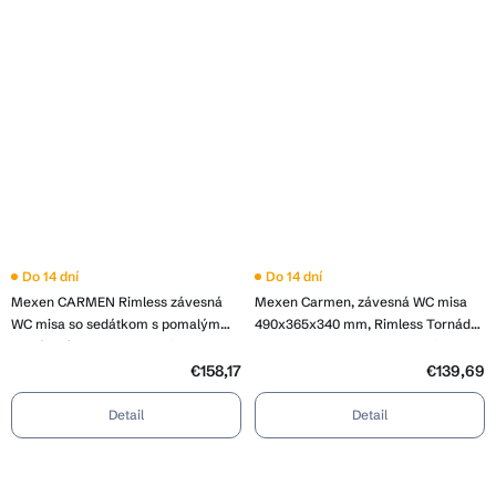
Priemerné
Do 14 dní
Do 14 dní
hodnotenie
Mexen CARMEN Rimless závesná
Mexen Carmen, závesná WC misa
produktu
je
WC misa so sedátkom s pomalým
490x365x340 mm, Rimless Tornádo
3,7
zatváraním, 49 x 37 cm, biela,
+ WC sedadlo z duroplastu, biela
z
30880400
lesklá, 30880300T
5
€158,17
€139,69
hviezdičiek.
Detail
Detail