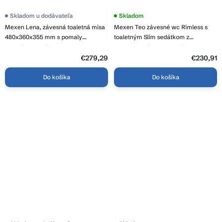
Skladom u dodávateľa
Priemerné
Skladom
hodnotenie
Mexen Lena, závesná toaletná misa
Mexen Teo závesné wc Rimless s
produktu
je
480x360x355 mm s pomaly
toaletným Slim sedátkom z
4,1
padajúcim sedátkom, cappuccino
duroplastu, čierna matná -
z
matná, 30224064
30850685
€279,29
5
€230,91
hviezdičiek.
Do košíka
Do košíka