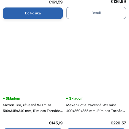
lesklá, 30880100T
€136,99
lesklá, 30650200T
€161,59
Detail
Do košíka
Skladom
Skladom
Mexen Teo, závesná WC misa
Mexen Sofia, závesná WC misa
510x345x340 mm, Rimless Tornádo
490x360x355 mm, Rimless Tornádo
+ WC sedadlo z duroplastu, biela
+ WC sedadlo z duroplastu, biela
lesklá, 30850600T
lesklá, 30540300T
€145,19
€220,57