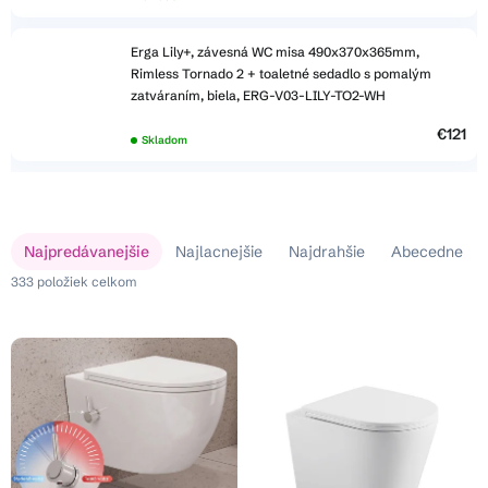
Erga Lily+, závesná WC misa 490x370x365mm,
Rimless Tornado 2 + toaletné sedadlo s pomalým
zatváraním, biela, ERG-V03-LILY-TO2-WH
€121
Skladom
V
R
Najpredávanejšie
Najlacnejšie
Najdrahšie
Abecedne
ý
a
p
333
položiek celkom
d
i
e
s
n
p
i
r
e
o
p
d
r
u
o