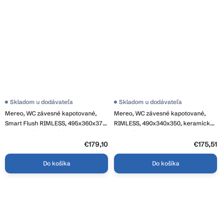
Skladom u dodávateľa
Skladom u dodávateľa
Mereo, WC závesné kapotované,
Mereo, WC závesné kapotované,
Smart Flush RIMLESS, 495x360x370,
RIMLESS, 490x340x350, keramické,
keramické, vr. sedátka CSS115SN,
vr. sedátka, MER-VSD83S
MER-VSD82T2
€179,10
€175,51
Do košíka
Do košíka