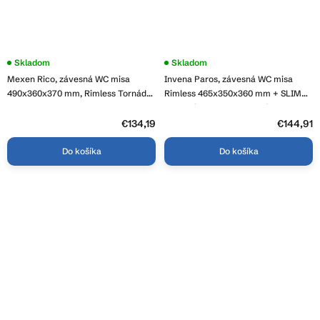
Skladom
Priemerné
Skladom
hodnotenie
Mexen Rico, závesná WC misa
Invena Paros, závesná WC misa
produktu
je
490x360x370 mm, Rimless Tornádo
Rimless 465x350x360 mm + SLIM
3,8
+ WC sedadlo z duroplastu, biela
toaletné sedadlo s pomalým
z
lesklá, 30720200T
zatváraním, biela lesklá, INV-CE-90-
€134,19
5
€144,91
hviezdičiek.
001-W
Do košíka
Do košíka