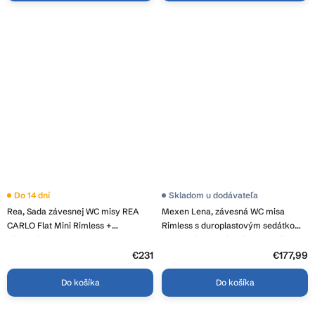
Do 14 dní
Skladom u dodávateľa
Rea, Sada závesnej WC misy REA
Mexen Lena, závesná WC misa
CARLO Flat Mini Rimless +
Rimless s duroplastovým sedátkom
závesného Bidetu REA CARLO Mini,
s pomalým zatváraním, biela-čierny
KPL-C2760
vzor, 30224095
€231
€177,99
Do košíka
Do košíka