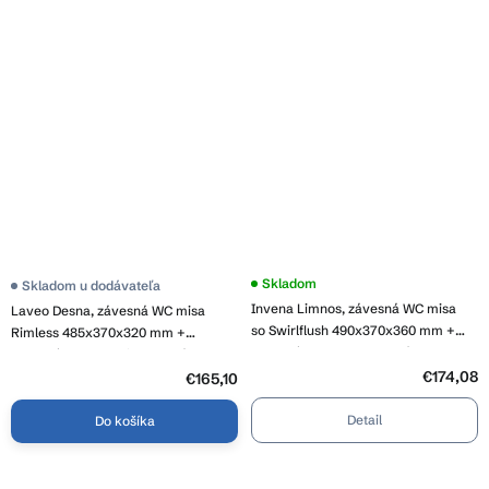
Skladom
Skladom u dodávateľa
Invena Limnos, závesná WC misa
Laveo Desna, závesná WC misa
so Swirlflush 490x370x360 mm +
Rimless 485x370x320 mm +
toaletné sedadlo s pomalým
toaletné sedadlo, biela lesklá, LAV-
zatváraním, biela, INV-CE-93-001-L
€174,08
VMD_600S
€165,10
Detail
Do košíka