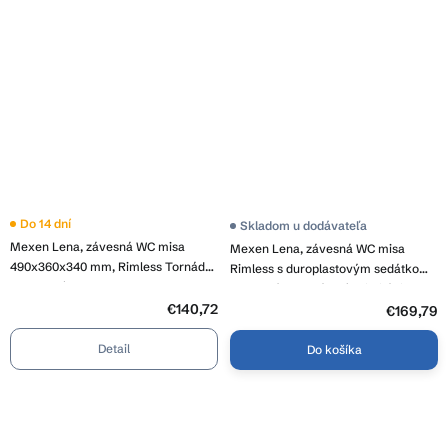
Do 14 dní
Skladom u dodávateľa
Mexen Lena, závesná WC misa
Mexen Lena, závesná WC misa
490x360x340 mm, Rimless Tornádo
Rimless s duroplastovým sedátkom
+ toaletné WC sedadlo z duroplastu,
s pomalým zatváraním, imitácia
biela lesklá, 30220300T
€140,72
mramoru-biely kameň, 30224092
€169,79
Detail
Do košíka