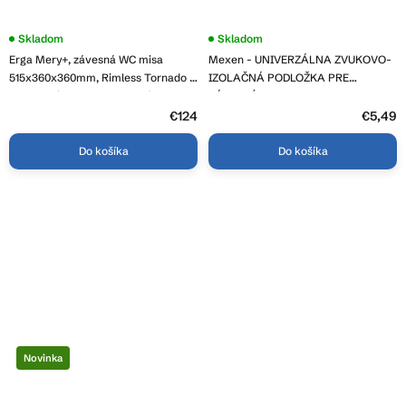
Skladom
Priemerné
Skladom
hodnotenie
Erga Mery+, závesná WC misa
Mexen - UNIVERZÁLNA ZVUKOVO-
produktu
je
515x360x360mm, Rimless Tornado 2
IZOLAČNÁ PODLOŽKA PRE
5,0
+ toaletné sedadlo s pomalým
ZÁVESNÉ WC ALEBO BIDET (MATA),
z
zatváraním, biela, ERG-V03-MERY-
čierna, 39095-70
€124
5
€5,49
hviezdičiek.
TO2-WH
Do košíka
Do košíka
Novinka