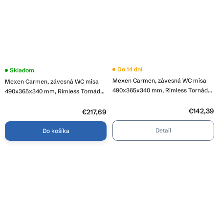
Do 14 dní
Skladom
Mexen Carmen, závesná WC misa
Mexen Carmen, závesná WC misa
490x365x340 mm, Rimless Tornádo
490x365x340 mm, Rimless Tornádo
+ WC sedadlo z duroplastu, biela
+ WC sedadlo z duroplastu, čierna
lesklá, 30880400T
€142,39
matná, 30881085T
€217,69
Detail
Do košíka