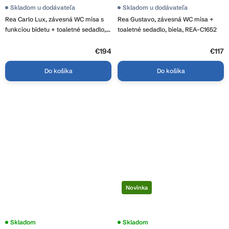
Skladom u dodávateľa
Skladom u dodávateľa
Rea Carlo Lux, závesná WC misa s
Rea Gustavo, závesná WC misa +
funkciou bidetu + toaletné sedadlo,
toaletné sedadlo, biela, REA-C1652
biela lesklá, REA-C9701
€194
€117
Do košíka
Do košíka
Novinka
Priemerné
Skladom
Skladom