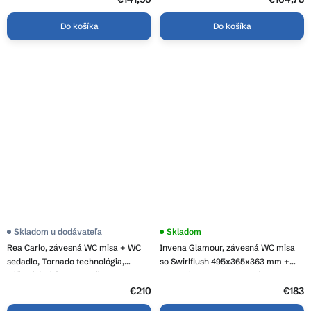
hviezdičiek.
hviezdičiek.
001-W
Do košíka
Do košíka
Skladom u dodávateľa
Skladom
Rea Carlo, závesná WC misa + WC
Invena Glamour, závesná WC misa
sedadlo, Tornado technológia,
so Swirlflush 495x365x363 mm +
béžová-imitácia kameňa, REA-
toaletné sedadlo s pomalým
C0362
zatváraním, biela, INV-CE-92-001-L
€210
€183