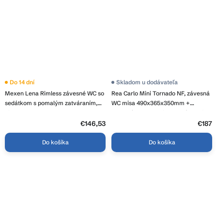
Priemerné
Do 14 dní
Skladom u dodávateľa
hodnotenie
Mexen Lena Rimless závesné WC so
Rea Carlo Mini Tornado NF, závesná
produktu
je
sedátkom s pomalým zatváraním,
WC misa 490x365x350mm +
3,9
biela - 30220300
toaletné sedadlo, biela-zlatý okraj,
z
REA-C6806
5
€146,53
€187
hviezdičiek.
Do košíka
Do košíka