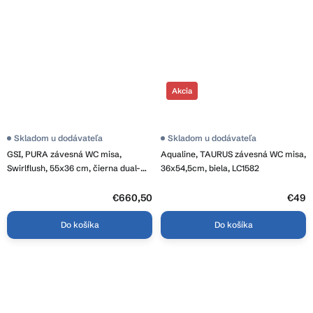
Akcia
Skladom u dodávateľa
Skladom u dodávateľa
GSI, PURA závesná WC misa,
Aqualine, TAURUS závesná WC misa,
Swirlflush, 55x36 cm, čierna dual-
36x54,5cm, biela, LC1582
mat, 881526
€660,50
€49
Do košíka
Do košíka