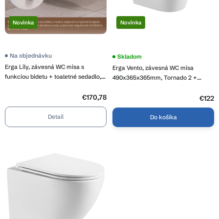
k
d
t
u
o
Novinka
Novinka
k
v
t
o
Na objednávku
Skladom
v
Erga Lily, závesná WC misa s
Erga Vento, závesná WC misa
funkciou bidetu + toaletné sedadlo,
490x365x365mm, Tornado 2 +
biela lesklá, ERG-V03-LILY-TO2-
toaletné sedadlo s pomalým
BID-WH
€170,78
zatváraním, biela, ERG-V03-VENTO-
€122
TO2-WH
Detail
Do košíka