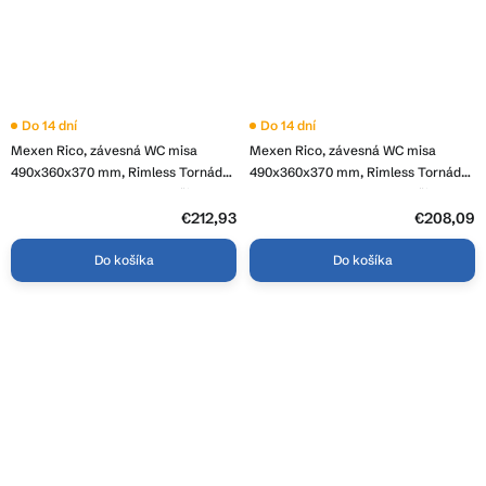
Do 14 dní
Do 14 dní
Mexen Rico, závesná WC misa
Mexen Rico, závesná WC misa
490x360x370 mm, Rimless Tornádo
490x360x370 mm, Rimless Tornádo
+ WC sedadlo z duroplastu, čierna
+ WC sedadlo z duroplastu, čierna
matná, 30721085T
matná, 30720185T
€212,93
€208,09
Do košíka
Do košíka