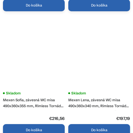
Do košíka
Do košíka
Skladom
Skladom
Mexen Sofia, závesná WC misa
Mexen Lena, závesná WC misa
490x360x355 mm, Rimless Tornádo
490x360x340 mm, Rimless Tornádo
+ WC sedadlo z duroplastu, biela
+ WC sedadlo z duroplastu, čierna
lesklá, 30540200T
matná, 30220185T
€216,56
€197,19
Do košíka
Do košíka