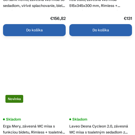
sedadlom, vírivé splachovanie, biela
515x345x300 mm, Rimless +
lesklá, S4035-001
toaletné sedadlo, biela lesklá, REA-
C4803
€156,82
€131
Do košíka
Do košíka
Novinka
Skladom
Priemerné
Skladom
hodnotenie
Erga Mery, závesná WC misa s
Laveo Desna Cycleon 2.0, závesná
produktu
je
funkciou bidetu, Rimless + toaletné
WC misa s toaletným sedadlom z