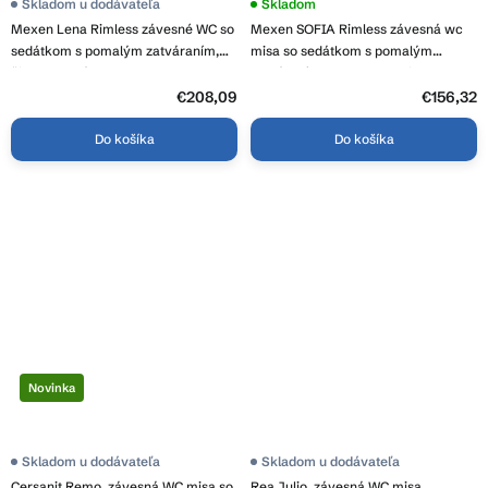
Priemerné
Skladom u dodávateľa
Skladom
hodnotenie
Mexen Lena Rimless závesné WC so
Mexen SOFIA Rimless závesná wc
produktu
je
sedátkom s pomalým zatváraním,
misa so sedátkom s pomalým
3,8
čierna lesklá, 30224070
zatváraním, 49 x 37 cm, biela,
z
30540300
5
€208,09
€156,32
hviezdičiek.
Do košíka
Do košíka
Novinka
Skladom u dodávateľa
Skladom u dodávateľa
Cersanit Remo, závesná WC misa so
Rea Julio, závesná WC misa