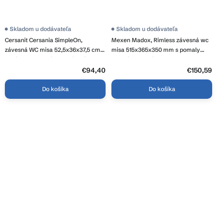
Skladom u dodávateľa
Skladom u dodávateľa
Cersanit Cersania SimpleOn,
Mexen Madox, Rimless závesná wc
závesná WC misa 52,5x36x37,5 cm +
misa 515x365x350 mm s pomaly
sedátko s pomalým zatváraním z
padajúcim sedátkom SLIM z
duroplastu, horizontálny odpad,
duroplastu, biela, 30154000
€94,40
€150,59
biela, S701-554
Do košíka
Do košíka