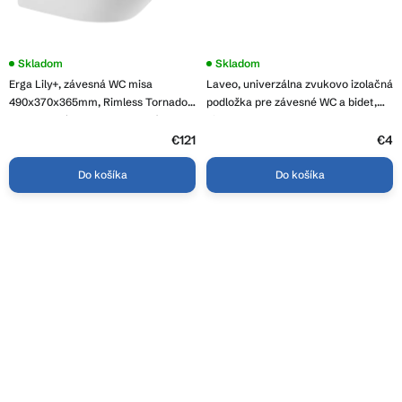
Priemerné
Skladom
Priemerné
Skladom
hodnotenie
hodnotenie
Erga Lily+, závesná WC misa
Laveo, univerzálna zvukovo izolačná
produktu
produktu
je
je
490x370x365mm, Rimless Tornado
podložka pre závesné WC a bidet,
4,1
5,0
2 + toaletné sedadlo s pomalým
biela, LAV-AMT_610T
z
z
zatváraním, biela, ERG-V03-LILY-
5
€121
5
€4
hviezdičiek.
hviezdičiek.
TO2-WH
Do košíka
Do košíka