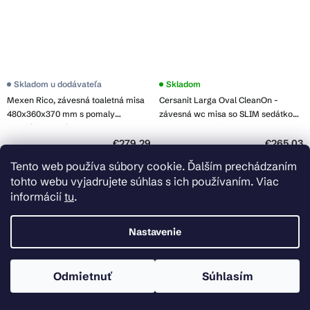
Skladom u dodávateľa
Skladom
Mexen Rico, závesná toaletná misa
Cersanit Larga Oval CleanOn -
480x360x370 mm s pomaly
závesná wc misa so SLIM sedátkom
padajúcim sedátkom, cappuccino
z duroplastu, biela, S701-472
matná, 30724064
€279,29
€265,03
Tento web používa súbory cookie. Ďalším prechádzaním
Do košíka
Do košíka
tohto webu vyjadrujete súhlas s ich používaním. Viac
informácií
tu
.
Nastavenie
Odmietnuť
Súhlasím