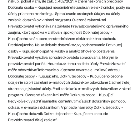
nakúpi, pokiaľ v zmysle zák. č. 452/2021, v znení neskorších predpisov
Dotknutá osoba - Kupujúci neodmietnete zasielanie elektronickej pošty na
účely priameho marketingu. Spracúvanie osobných údajov na účely
zaslania dotazníkov v rámci programu Overené zákazníkmi
Prevádzkovateľ vykonáva na základe Prevádzkovateľovho oprávneného
záujmu, ktorý spočíva v zisťovaní spokojnosti Dotknutej osoby -
Kupujúceho s nákupom prostredníctvom elektronického obchodu
Predávajúceho. Na zasielanie dotazníkov, vyhodnocovanie Dotknutej
osoby - Kupujúceho spätnej väzby a analýz trhového postavenia
Prevádzkovateľ využíva sprostredkovateľa spracúvania, ktorým je
prevádzkovateľ portálu Heureka.sk tomu na tieto účely Prevádzkovateľ
môže odovzdávať informácie o kúpenom tovare a e-mailovú adresu
Dotknutej osoby - Kupujúceho. Dotknutej osoby - Kupujúceho osobné
údaje nie sú pri zasielaní e-mailových dotazníkov odovzdané žiadnej tretej
strane na jej vlastné účely. Proti zasielaniu e-mailových dotazníkov v rámci
programu Overené zákazníkmi môže Dotknutá osoba - Kupujúci
kedykoľvek vyjadriť námietku odmietnutím ďalších dotazníkov pomocou
odkazu v e-maile s dotazníkom. V prípade námietky Dotknutej osoby -
Kupujúceho dotazník Dotknutej osobe - Kupujúcemu nebude
Prevádzkovateľ ďalej zasielať.