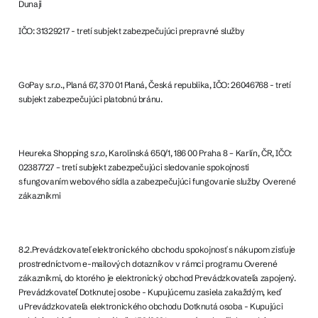
Dunaji
IČO: 31329217 - tretí subjekt zabezpečujúci prepravné služby
GoPay s.r.o., Planá 67, 370 01 Planá, Česká republika, IČO: 26046768 - tretí
subjekt zabezpečujúci platobnú bránu.
Heureka Shopping s.r.o, Karolinská 650/1, 186 00 Praha 8 – Karlín, ČR, IČO:
02387727 – tretí subjekt zabezpečujúci sledovanie spokojnosti
s fungovaním webového sídla a zabezpečujúci fungovanie služby Overené
zákazníkmi
8.2.Prevádzkovateľ elektronického obchodu spokojnosť s nákupom zisťuje
prostredníctvom e-mailových dotazníkov v rámci programu Overené
zákazníkmi, do ktorého je elektronický obchod Prevádzkovateľa zapojený.
Prevádzkovateľ Dotknutej osobe - Kupujúcemu zasiela zakaždým, keď
u Prevádzkovateľa elektronického obchodu Dotknutá osoba - Kupujúci