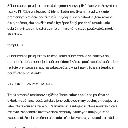
Súbor cookie prvej strany relácie generovaný aplikáciami založenými na
jazyku PHP. Ide o všeobecný identifikátor používaný na udržiavanie
premenných relácie používateľa. Zvyčajne ide o náhodne generované
číslo, spôsob jeho použitia môže byť špecifický pre danú stránku, ale
dobrým príkladom je udržiavanie prihláseného stavu používateľa medzi
stránkami.
tempUUID
Súbor cookie prvej strany relácie Tento súbor cookie sa používa na
priradenie dočasného, ​​jedinečného identifikátora používateľovi počas jeho
relácie prehliadania, aby sa zabezpečila plynulá navigácia a interakcie
používateľa na stránke.
VISITOR_PRIVACY_METADATA
Tretia strana 5 mesiacov 4 týždne Tento súbor cookie sa používa na
ukladanie súhlasu používateľa a jeho volieb ochrany osobných údajov pre
jeho interakciu so stránkou. Zaznamenáva údaje o súhlase návštevníka s
rôznymi zásadami a nastaveniami ochrany osobných údajov, čím sa
zabezpečí, že jeho preferencie budú rešpektované aj v budúcich reláciách.