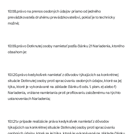
10.1.18.právo na prenos osobných údajov priamo od jedného
prevádzkovateľa druhému prevádzkovateľovi, pokiaľ je to technicky
možné;
10.1.19.právo Dotknutej osoby namietať podľa článku 21 Nariadenia, ktorého
obsahom je:
10.1.20.právo kedykoľvek namietať z dôvodov týkajúcich sa konkrétnej
situácie Dotknutej osoby proti spracúvaniu osobných údajov, ktoré sa jej
týka, ktoré je vykonávané na základe článku 6 ods. 1. písm. e) alebo f)
Nariadenia, vrátane namietania proti profilovaniu založenému na týchto
ustanoveniach Nariadenia;
10.1.21.v prípade realizácie práva kedykoľvek namietať z dôvodov
týkajúcich sa konkrétnej situácie Dotknutej osoby proti spracúvaniu
osobných údajov, ktoré sa jej týka, ktoré je vykonávané na základe článku