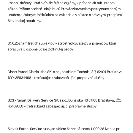
konaní, daňový úrad a ďalšie štátne orgány, v prípade ak tak ustanoví
zákon. Pričom osobné údaje budú Prevádzkovateľom poskytnuté daným
úradom a štátnym inštitúciám na základe a v súlade s právnymi predpismi
Slovenskej republiky.
8.1.6.Zoznam tretích subjektov - sprostredkovateľov a príjemcov, ktorí
spracúvajú osobné údaje Dotknutej osoby:
Direct Parcel Distribution SK, s.r.o., so sídlom Technická 7, 82104 Bratislava,
IČO: 35834498 – tretí subjekt zabezpečujúci prepravné služby
SDS - Smart Delivery Service SK, s.r.o., Dunajská 46 811 08 Bratislava, IČO:
45487880 - tretí subjekt zabezpečujúci prepravné služby
Slovak Parcel Service s.r.o., so sídlom Senecká cesta 1, 900 28 Ivanka pri