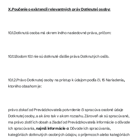
X.Poučenie o existencii relevantných práv Dotknutej osoby:
10.1.Dotknutá osoba má okrem iného nasledovné práva, pričom:
10.1.1.Bodom 10.1 nie sú dotknuté ďalšie práva Dotknutých osôb.
10.1.2.Právo Dotknutej osoby na prístup k údajom podľa čl. 15 Nariadenia
,
ktorého obsahom je:
právo získať od Prevádzkovateľa potvrdenie či spracúva osobné údaje
Dotknutej osoby, a ak áno tak v akom rozsahu. Zároveň ak sú spracúvané,
ma právo zistiť ich obsah a žiadať od Prevádzkovateľa informácie o dôvode
ich spracúvania,
najmä informácie o
: Dôvode ich spracúvania,
kategóriách dotknutých osobných údajov, o príjemcoch alebo kategóriách