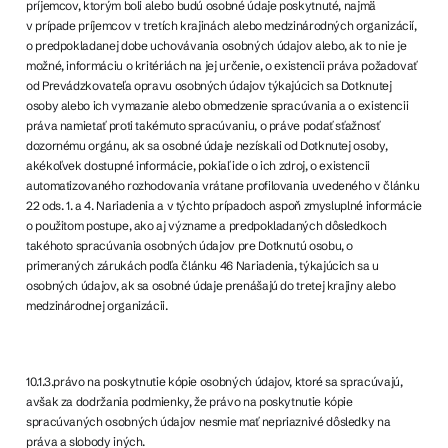
príjemcov, ktorým boli alebo budú osobné údaje poskytnuté, najmä
v prípade príjemcov v tretích krajinách alebo medzinárodných organizácií,
o predpokladanej dobe uchovávania osobných údajov alebo, ak to nie je
možné, informáciu o kritériách na jej určenie, o existencii práva požadovať
od Prevádzkovateľa opravu osobných údajov týkajúcich sa Dotknutej
osoby alebo ich vymazanie alebo obmedzenie spracúvania a o existencii
práva namietať proti takémuto spracúvaniu, o práve podať sťažnosť
dozornému orgánu, ak sa osobné údaje nezískali od Dotknutej osoby,
akékoľvek dostupné informácie, pokiaľ ide o ich zdroj, o existencii
automatizovaného rozhodovania vrátane profilovania uvedeného v článku
22 ods. 1. a 4. Nariadenia a v týchto prípadoch aspoň zmysluplné informácie
o použitom postupe, ako aj význame a predpokladaných dôsledkoch
takéhoto spracúvania osobných údajov pre Dotknutú osobu, o
primeraných zárukách podľa článku 46 Nariadenia, týkajúcich sa u
osobných údajov, ak sa osobné údaje prenášajú do tretej krajiny alebo
medzinárodnej organizácii.
10.1.3.právo na poskytnutie kópie osobných údajov, ktoré sa spracúvajú,
avšak za dodržania podmienky, že právo na poskytnutie kópie
spracúvaných osobných údajov nesmie mať nepriaznivé dôsledky na
práva a slobody iných.