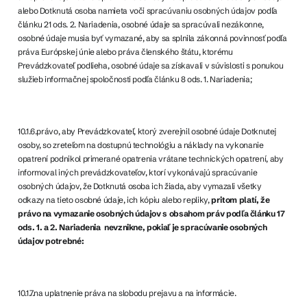
alebo Dotknutá osoba namieta voči spracúvaniu osobných údajov podľa
článku 21 ods. 2. Nariadenia, osobné údaje sa spracúvali nezákonne,
osobné údaje musia byť vymazané, aby sa splnila zákonná povinnosť podľa
práva Európskej únie alebo práva členského štátu, ktorému
Prevádzkovateľ podlieha, osobné údaje sa získavali v súvislosti s ponukou
služieb informačnej spoločnosti podľa článku 8 ods. 1. Nariadenia;
10.1.6.právo, aby Prevádzkovateľ, ktorý zverejnil osobné údaje Dotknutej
osoby, so zreteľom na dostupnú technológiu a náklady na vykonanie
opatrení podnikol primerané opatrenia vrátane technických opatrení, aby
informoval iných prevádzkovateľov, ktorí vykonávajú spracúvanie
osobných údajov, že Dotknutá osoba ich žiada, aby vymazali všetky
odkazy na tieto osobné údaje, ich kópiu alebo repliky,
pritom platí, že
právo na vymazanie osobných údajov s obsahom práv podľa článku 17
ods. 1. a 2. Nariadenia
nevznikne
, pokiaľ je spracúvanie osobných
údajov potrebné:
10.1.7.na uplatnenie práva na slobodu prejavu a na informácie.