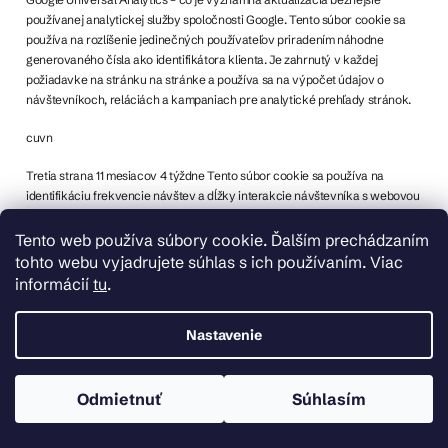
používanej analytickej služby spoločnosti Google. Tento súbor cookie sa
používa na rozlíšenie jedinečných používateľov priradením náhodne
generovaného čísla ako identifikátora klienta. Je zahrnutý v každej
požiadavke na stránku na stránke a používa sa na výpočet údajov o
návštevníkoch, reláciách a kampaniach pre analytické prehľady stránok.
cuvn
Tretia strana 11 mesiacov 4 týždne Tento súbor cookie sa používa na
identifikáciu frekvencie návštev a dĺžky interakcie návštevníka s webovou
stránkou, čo prispieva k analýze výkonnosti stránky s cieľom poskytnúť
lepšiu používateľskú skúsenosť.
Tento web používa súbory cookie. Ďalším prechádzaním
tohto webu vyjadrujete súhlas s ich používaním. Viac
_ga_NMEQ6F57RP
informácií
tu
.
Prvá strana 1 rok 1 mesiac Tento súbor cookie používa služba Google
Analytics na uchovanie stavu relácie.
Nastavenie
gmf
Odmietnuť
Súhlasím
Tretia strana 1 týždeň Tento súbor cookie sa používa na sledovanie
správania používateľov a interakcie s webovou stránkou s cieľom zlepšiť
používateľskú skúsenosť a/alebo merať účinnosť reklamy.