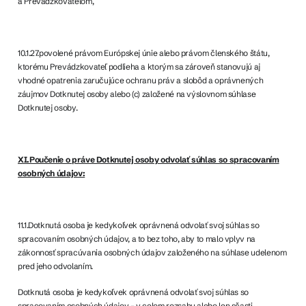
a Prevádzkovateľom,
10.1.27.povolené právom Európskej únie alebo právom členského štátu,
ktorému Prevádzkovateľ podlieha a ktorým sa zároveň stanovujú aj
vhodné opatrenia zaručujúce ochranu práv a slobôd a oprávnených
záujmov Dotknutej osoby alebo (c) založené na výslovnom súhlase
Dotknutej osoby.
XI.Poučenie o práve Dotknutej osoby odvolať súhlas so spracovaním
osobných údajov:
11.1.Dotknutá osoba je kedykoľvek oprávnená odvolať svoj súhlas so
spracovaním osobných údajov, a to bez toho, aby to malo vplyv na
zákonnosť spracúvania osobných údajov založeného na súhlase udelenom
pred jeho odvolaním.
Dotknutá osoba je kedykoľvek oprávnená odvolať svoj súhlas so
spracovaním osobných údajov – v celom rozsahu alebo len sčasti.