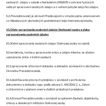
osobných údajov v súlade s Nariadením 2016/679 o ochrane fyzických
osôb pri spracovaní osobných údajov a o voľnom pohybe takýchto údajov.
5.2.Prevádzkovateľ, je zároveň Predávajúcim v zmysle pojmu ustanovenom
vo Všeobecných obchodných podmienkach tejto internetovej lokality.
VI.Účely spracúvania osobných údajov Dotknutej osoby a doba
spracovávania osobných údajov
6.1.Účelmi spracúvania osobných údajov Dotknutej osoby sú najmä:
6.1.1.evidencia, tvorba a spracovanie zmlúv a údajov klientov za účelom
uzatvárania zmlúv s tretími osobami.
6.1.2.spracovanie účtovných dokladov a dokladov súvisiacich s obchodnou
činnosťou Prevádzkovateľa.
6.1.3.dodržiavanie právnych predpisov v súvislosti s archiváciou
dokumentov a dokladov napr. podľa zákona č. 431/2002 Z. z., Zákon
o účtovníctve v platnom znení a ďalších príslušných predpisov.
6.1.4.činnosť Prevádzkovateľa v súvislosti so splnením žiadosti, objednávky,
zmluvy a obdobných inštitútov Dotknutej osoby.