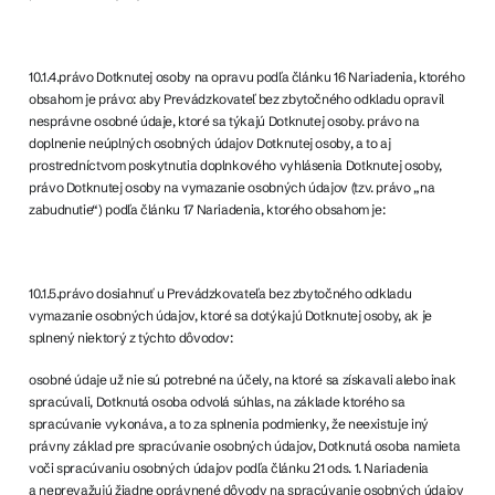
10.1.4.právo Dotknutej osoby na opravu podľa článku 16 Nariadenia, ktorého
obsahom je právo: aby Prevádzkovateľ bez zbytočného odkladu opravil
nesprávne osobné údaje, ktoré sa týkajú Dotknutej osoby. právo na
doplnenie neúplných osobných údajov Dotknutej osoby, a to aj
prostredníctvom poskytnutia doplnkového vyhlásenia Dotknutej osoby,
právo Dotknutej osoby na vymazanie osobných údajov (tzv. právo „na
zabudnutie“) podľa článku 17 Nariadenia, ktorého obsahom je:
10.1.5.právo dosiahnuť u Prevádzkovateľa bez zbytočného odkladu
vymazanie osobných údajov, ktoré sa dotýkajú Dotknutej osoby, ak je
splnený niektorý z týchto dôvodov:
osobné údaje už nie sú potrebné na účely, na ktoré sa získavali alebo inak
spracúvali, Dotknutá osoba odvolá súhlas, na základe ktorého sa
spracúvanie vykonáva, a to za splnenia podmienky, že neexistuje iný
právny základ pre spracúvanie osobných údajov, Dotknutá osoba namieta
voči spracúvaniu osobných údajov podľa článku 21 ods. 1. Nariadenia
a neprevažujú žiadne oprávnené dôvody na spracúvanie osobných údajov