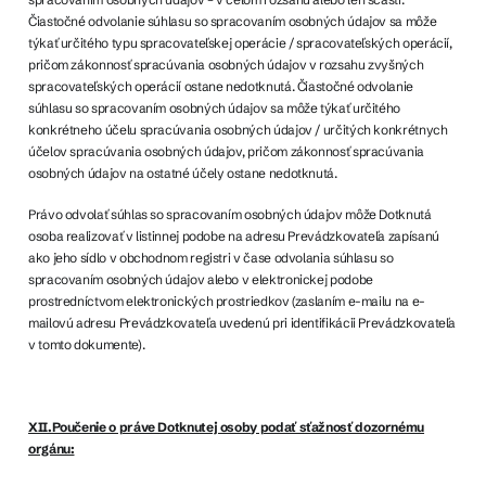
Čiastočné odvolanie súhlasu so spracovaním osobných údajov sa môže
týkať určitého typu spracovateľskej operácie / spracovateľských operácií,
pričom zákonnosť spracúvania osobných údajov v rozsahu zvyšných
spracovateľských operácií ostane nedotknutá. Čiastočné odvolanie
súhlasu so spracovaním osobných údajov sa môže týkať určitého
konkrétneho účelu spracúvania osobných údajov / určitých konkrétnych
účelov spracúvania osobných údajov, pričom zákonnosť spracúvania
osobných údajov na ostatné účely ostane nedotknutá.
Právo odvolať súhlas so spracovaním osobných údajov môže Dotknutá
osoba realizovať v listinnej podobe na adresu Prevádzkovateľa zapísanú
ako jeho sídlo v obchodnom registri v čase odvolania súhlasu so
spracovaním osobných údajov alebo v elektronickej podobe
prostredníctvom elektronických prostriedkov (zaslaním e-mailu na e-
mailovú adresu Prevádzkovateľa uvedenú pri identifikácii Prevádzkovateľa
v tomto dokumente).
XII.Poučenie o práve Dotknutej osoby podať sťažnosť dozornému
orgánu: