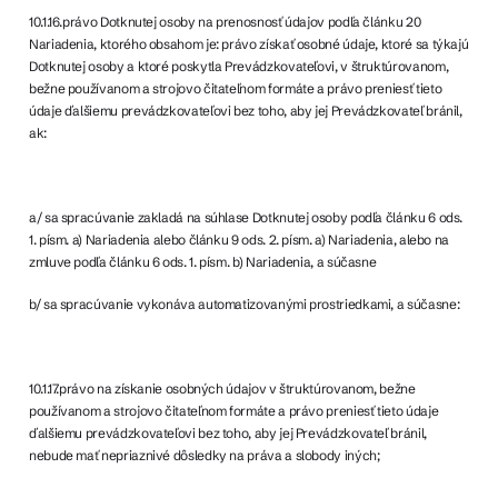
10.1.16.právo Dotknutej osoby na prenosnosť údajov podľa článku 20
Nariadenia, ktorého obsahom je: právo získať osobné údaje, ktoré sa týkajú
Dotknutej osoby a ktoré poskytla Prevádzkovateľovi, v štruktúrovanom,
bežne používanom a strojovo čitateľnom formáte a právo preniesť tieto
údaje ďalšiemu prevádzkovateľovi bez toho, aby jej Prevádzkovateľ bránil,
ak:
a/ sa spracúvanie zakladá na súhlase Dotknutej osoby podľa článku 6 ods.
1. písm. a) Nariadenia alebo článku 9 ods. 2. písm. a) Nariadenia, alebo na
zmluve podľa článku 6 ods. 1. písm. b) Nariadenia, a súčasne
b/ sa spracúvanie vykonáva automatizovanými prostriedkami, a súčasne:
10.1.17.právo na získanie osobných údajov v štruktúrovanom, bežne
používanom a strojovo čitateľnom formáte a právo preniesť tieto údaje
ďalšiemu prevádzkovateľovi bez toho, aby jej Prevádzkovateľ bránil,
nebude mať nepriaznivé dôsledky na práva a slobody iných;