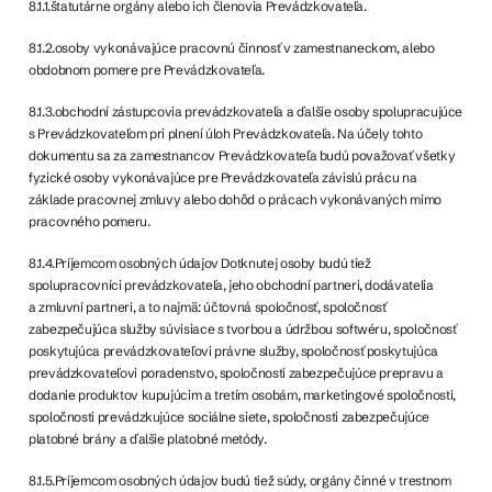
8.1.1.štatutárne orgány alebo ich členovia Prevádzkovateľa.
8.1.2.osoby vykonávajúce pracovnú činnosť v zamestnaneckom, alebo
obdobnom pomere pre Prevádzkovateľa.
8.1.3.obchodní zástupcovia prevádzkovateľa a ďalšie osoby spolupracujúce
s Prevádzkovateľom pri plnení úloh Prevádzkovateľa. Na účely tohto
dokumentu sa za zamestnancov Prevádzkovateľa budú považovať všetky
fyzické osoby vykonávajúce pre Prevádzkovateľa závislú prácu na
základe pracovnej zmluvy alebo dohôd o prácach vykonávaných mimo
pracovného pomeru.
8.1.4.Príjemcom osobných údajov Dotknutej osoby budú tiež
spolupracovníci prevádzkovateľa, jeho obchodní partneri, dodávatelia
a zmluvní partneri, a to najmä: účtovná spoločnosť, spoločnosť
zabezpečujúca služby súvisiace s tvorbou a údržbou softwéru, spoločnosť
poskytujúca prevádzkovateľovi právne služby, spoločnosť poskytujúca
prevádzkovateľovi poradenstvo, spoločnosti zabezpečujúce prepravu a
dodanie produktov kupujúcim a tretím osobám, marketingové spoločnosti,
spoločnosti prevádzkujúce sociálne siete, spoločnosti zabezpečujúce
platobné brány a ďalšie platobné metódy.
8.1.5.Príjemcom osobných údajov budú tiež súdy, orgány činné v trestnom