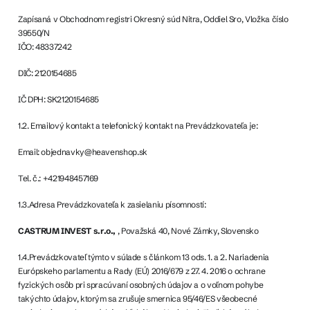
Zapísaná v Obchodnom registri Okresný súd Nitra, Oddiel Sro, Vložka číslo
39550/N
IČO: 48337242
DIČ: 2120154685
IČ DPH: SK2120154685
1.2. Emailový kontakt a telefonický kontakt na Prevádzkovateľa je:
Email: objednavky@heavenshop.sk
Tel. č.: +421948457169
1.3.Adresa Prevádzkovateľa k zasielaniu písomností:
CASTRUM INVEST s.r.o.,
, Považská 40, Nové Zámky, Slovensko
1.4.Prevádzkovateľ týmto v súlade s článkom 13 ods. 1. a 2. Nariadenia
Európskeho parlamentu a Rady (EÚ) 2016/679 z 27. 4. 2016 o ochrane
fyzických osôb pri spracúvaní osobných údajov a o voľnom pohybe
takýchto údajov, ktorým sa zrušuje smernica 95/46/ES všeobecné