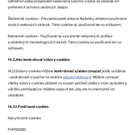
odmietnuť alebo prispôsobiť nastavenia súborov cookie na základe ich
preferencií ochrany osobných údajov.
Štatistické cookies – Prevádzkovateľ získava štatistiky ohľadom používania
svojich webových stránok. Tieto cookies sú používané len so súhlasom.
Reklamné cookies – Používané na vytváranie reklamných profilov
a obdobných marketingových aktivít. Tieto cookies sú používané len so
súhlasom.
14.2.Ako kontrolovať súbory cookies:
14.2.1.Súbory cookies môžete
kontrolovať a/alebo zmazať
podľa uváženia
– podrobnosti si pozrite na stránke
aboutcookies.org
. Môžete vymazať
všetky súbory cookies uložené vo svojom počítači alebo v inom zariadení a
väčšinu prehliadačov môžete nastaviť tak, aby ste im znemožnili ich
ukladanie.
14.3.1.Používané cookies
Nevyhnutné cookies
PHPSESSID