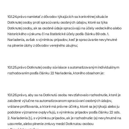
10.1.24.právo namietať z dôvodov týkajúcich sa konkrétnej situácie
Dotknutej osoby proti spracúvaniu osobných údajov, ktoré sa týka
Dotknutej osoby, ak sa osobné údaje spracúvajú na účely vedeckého alebo
historického výskumu či na štatistické účely podľa článku 89 ods. 1.
Nariadenia, avšak s výnimkou prípadov, keď je spracúvanie nevyhnutné
na plnenie úlohy z dôvodov verejného záujmu;
10.1.25.právo Dotknutej osoby súvisiace s automatizovaným individuálnym
rozhodovaním podľa článku 22 Nariadenia, ktorého obsahom je:
10.1.26.právo, aby sa na Dotknutú osobu nevzťahovalo rozhodnutie, ktoré je
založené výlučne na automatizovanom spracúvaní osobných údajov,
vrátane profilovania, a ktoré má právne účinky, ktoré sa jej týkajú alebo ju
podobne významne ovplyvňujú, s výnimkou prípadov podľa článku 22 ods.
2. Nariadenia [t.j. s výnimkou prípadov, ak je rozhodnutie: (a) nevyhnutné na
uzavretie, alebo plnenie zmluvy medzi Dotknutou osobou