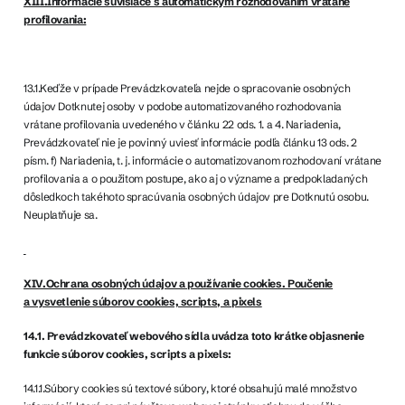
XIII.Informácie súvisiace s automatickým rozhodovaním vrátane
profilovania:
13.1.Keďže v prípade Prevádzkovateľa nejde o spracovanie osobných
údajov Dotknutej osoby v podobe automatizovaného rozhodovania
vrátane profilovania uvedeného v článku 22 ods. 1. a 4. Nariadenia,
Prevádzkovateľ nie je povinný uviesť informácie podľa článku 13 ods. 2
písm. f) Nariadenia, t. j. informácie o automatizovanom rozhodovaní vrátane
profilovania a o použitom postupe, ako aj o význame a predpokladaných
dôsledkoch takéhoto spracúvania osobných údajov pre Dotknutú osobu.
Neuplatňuje sa.
XIV.Ochrana osobných údajov a používanie cookies. Poučenie
a vysvetlenie súborov cookies, scripts, a pixels
14.1. Prevádzkovateľ webového sídla uvádza toto krátke objasnenie
funkcie súborov cookies, scripts a pixels:
14.1.1.Súbory cookies sú textové súbory, ktoré obsahujú malé množstvo