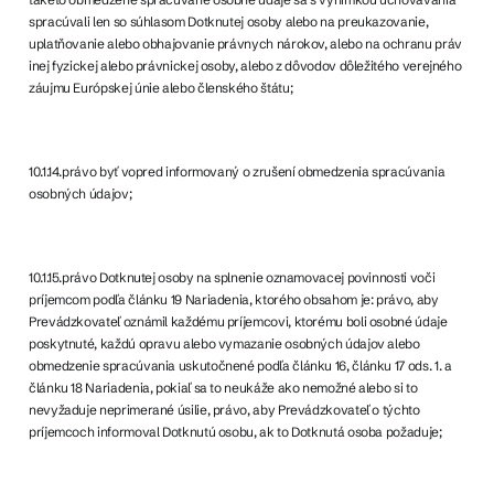
spracúvali len so súhlasom Dotknutej osoby alebo na preukazovanie,
uplatňovanie alebo obhajovanie právnych nárokov, alebo na ochranu práv
inej fyzickej alebo právnickej osoby, alebo z dôvodov dôležitého verejného
záujmu Európskej únie alebo členského štátu;
10.1.14.právo byť vopred informovaný o zrušení obmedzenia spracúvania
osobných údajov;
10.1.15.právo Dotknutej osoby na splnenie oznamovacej povinnosti voči
príjemcom podľa článku 19 Nariadenia, ktorého obsahom je: právo, aby
Prevádzkovateľ oznámil každému príjemcovi, ktorému boli osobné údaje
poskytnuté, každú opravu alebo vymazanie osobných údajov alebo
obmedzenie spracúvania uskutočnené podľa článku 16, článku 17 ods. 1. a
článku 18 Nariadenia, pokiaľ sa to neukáže ako nemožné alebo si to
nevyžaduje neprimerané úsilie, právo, aby Prevádzkovateľ o týchto
príjemcoch informoval Dotknutú osobu, ak to Dotknutá osoba požaduje;