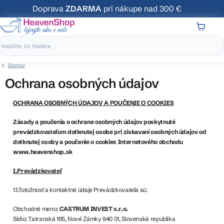
Prejsť
Doprava
ZDARMA
pri nákupe nad 300 €
na
obsah
NÁKUP
KOŠÍK
Domov
Ochrana osobných údajov
OCHRANA OSOBNÝCH ÚDAJOV A POUČENIE O COOKIES
Zásady a poučenia o ochrane osobných údajov poskytnuté
prevádzkovateľom dotknutej osobe pri získavaní osobných údajov od
dotknutej osoby a poučenie o cookies Internetového obchodu
www.heavenshop.sk
I.Prevádzkovateľ
1.1.Totožnosť a kontaktné údaje Prevádzkovateľa sú:
Obchodné meno:
CASTRUM INVEST s.r.o.
Sídlo: Tatranská 165, Nové Zámky 940 01, Slovenská republika