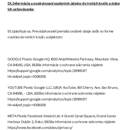
IX.Informácia o poskytovaní osobných údajov do tretích krajín a dobe
ich uchovávania:
9.1.Uplatňuje sa. Prevádzkovateľ prenáša osobné údaje osôb vo forme
cookies do tretích krajín, subjektom:
GOOGLE Pixels: Google HQ. 1600 Amphitheatre Parkway. Mountain View,
CA 94043, USA. Bližšie informácie o ochrane súkromia nájdete:
https://support.google.com/analytics/topic/2919631?
hl=sk&ref_topic=1008008
YOUTUBE Pixels: Google LLC, D/B/A YouTube, 901 Cherry Ave. San Bruno,
CA 94066, - USA. Bližšie informácie o ochrane súkromia nájdete:
https://support.google.com/analytics/topic/2919631?
hl=sk&ref_topic=1008008
META Pixels: Facebook Ireland Ltd. 4 Grand Canal Square, Grand Canal
Harbour Dublin 2, Írsko. Bližšie informácie o ochrane súkromia nájdete:
https://www.facebook.com/about/privacy/