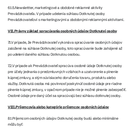
6.1.5.Newslettter, marketingové a obdobné reklamné aktivity
Prevádzkovateľa. V prípade udelenia súhlasu Dotknutej osoby
Prevádzkovateľovi s marketingovými a obdobnými reklamnými aktivitami.
VII.Právny základ spracúvania osobných údajov Dotknutej osoby
7.1.V prípade, že Prevádzkovateľ vykonáva spracúvanie osobných údajov
založené na súhlase Dotknutej osoby, toto spracúvanie bude zahájené až
po udelení daného súhlasu Dotknutou osobou.
7.2.V prípade ak Prevádzkovateľ spracúva osobné údaje Dotknutej osoby
pre účely jednania o predzmluvných vzťahoch a uzatvorenie a plnenie
kúpnej zmluvy, a stým súvisiaceho doručenia tovaru, produktu alebo
služby. Dotknutá osoba má povinnosť poskytnúť osobné údaje pre riadne
plnenie kúpnej zmluvy, v opačnom prípade nie je možné plnenie zabezpečiť.
Osobné údaje pre daný účel sa spracúvajú bez súhlasu dotknutej osoby.
VIII.Príjemcovia alebo kategórie príjemcov osobných údajov
8.1.Príjemcom osobných údajov Dotknutej osoby budú alebo minimálne
môžu byť: