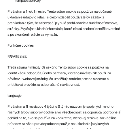
_____tempSessionKey_____
Prvá strana 1 rok 1 mesiac Tento súbor cookie sa používa na dočasné
ukladanie údajov o relácii s cieľom zlepšiť používateľov zážitok z
prehliadania tým, že zabezpečí plynulé prehliadanie a funkčnosť webovej
stránky. Zvyčajne ukladá informácie, ktoré nie sú osobne identifikovateľné
a po skončení relácie sa vymažú.
Funkčné cookies
PAPAffiliateId
Tretia strana 4 minúty 59 sekúnd Tento súbor cookie sa používa na
identifikáciu odporúčajúceho partnera, ktorého návštevník použil na
návštevu webovej stránky, čo umožňuje stránke presne sledovať a
prideľovať provízie za odporúčanú návštevnosť.
language
Prvá strana 11 mesiacov 4 týždne S týmto názvom je spojených mnoho
rôznych typov súborov cookie a vo všeobecnosti sa odporúča podrobnejší
pohľad na to, ako sa používa na konkrétnej webovej stránke. Vo väčšine
prípadov sa však pravdepodobne použije na ukladanie jazykových