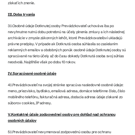
získať ich znenie.
III.Doba trvania
3.1.Osobné údaje Dotknutej osoby Prevádzkovateľ uchováva iba po
nevyhnutne nutnú dobu potrebnú na účely plnenia zmluvy a ich následnej
archivácie v zmysle zákonných lehôt, ktoré Prevádzkovateľovi ukladajú
právne predpisy. V prípade ak Dotknutá osoba súhlasila so zasielaním
reklamných emailov a obdobných ponúk osobné údaje Dotknutej osoby sú
spracúvané na tieto účely až do času dokedy Dotknutá osoba svoj súhlas
neodvolá. Najdlhšie však po dobu 10 rokov.
IV.Spracúvané osobné údaje
4.1.Prevádzkovateľ na svojej stránke spracúva nasledovné osobné údaje:
meno, priezvisko, bydlisko, emailová adresa, domáce telefónne číslo, číslo
mobilného telefónu, fakturačná adresa, dodacia adresa údaje získané zo
súborov cookies, IP adresy.
V.Kontaktné údaje zodpovednej osoby pre dohľad nad ochranou
osobných údajov
5.1.Prevádzkovateľ nevymenoval zodpovednú osobu pre ochranu