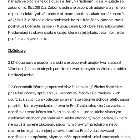
nariadenie o ochrane údajov (ďalej len „Nariadenie“), ďalej v súlade so
zákonom č. 18/2018 Z. z. Zákon o ochrane osobných údajov a o zmene a
doplnení niektorých zákonov v platnom znení a v súlade so zákonom č.
452/2021 Z. z. Zákon o elektronických komunikáciách v platnom znení
poskytuje Dotknutej osobe - ( Kupujúcemu ), od ktorej Prevádzkovateľ (
Predávajúci ) získava osobné údaje, ktoré sa jej týkajú, tieto informácie
poučenia a vysvetlenia:
II.Odkazy
2.1.Tieto zásady a poučenia o ochrane osobných údajov tvoria súčasť
Všeobecných obchodných podmienok zverejnených na Webovom sídle
Predávajúceho.
2.2.Obchodník informuje spotrebiteľov že neexistujú žiadne špeciálne
príslušné kódexy správania, ku ktorým sa Predávajúci zaviazal k ich
dodržiavaniu, pričom kódexom správania sa rozumie dohoda, alebo súbor
pravidiel, ktoré vymedzujú správanie Predávajúceho, ktorý sa zaviazal
dodržiavať tento kódex správania vo vzťahu k jednej alebo viacerým
osobitným obchodným praktikám, alebo obchodným odvetviam, ak tieto
nie sú ustanovené zákonom, alebo iným právnym predpisom alebo
opatrením orgánu verejnej správy, ktoré sa Predávajúci zaviazal
dodržiavať, a o spôsobe, akým sa môže spotrebiteľ s nimi oboznámiť, alebo