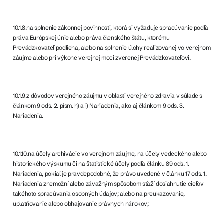
10.1.8.na splnenie zákonnej povinnosti, ktorá si vyžaduje spracúvanie podľa
práva Európskej únie alebo práva členského štátu, ktorému
Prevádzkovateľ podlieha, alebo na splnenie úlohy realizovanej vo verejnom
záujme alebo pri výkone verejnej moci zverenej Prevádzkovateľovi.
10.1.9.z dôvodov verejného záujmu v oblasti verejného zdravia v súlade s
článkom 9 ods. 2. písm. h) a i) Nariadenia, ako aj článkom 9 ods. 3.
Nariadenia.
10.1.10.na účely archivácie vo verejnom záujme, na účely vedeckého alebo
historického výskumu či na štatistické účely podľa článku 89 ods. 1.
Nariadenia, pokiaľ je pravdepodobné, že právo uvedené v článku 17 ods. 1.
Nariadenia znemožní alebo závažným spôsobom sťaží dosiahnutie cieľov
takéhoto spracúvania osobných údajov; alebo na preukazovanie,
uplatňovanie alebo obhajovanie právnych nárokov;