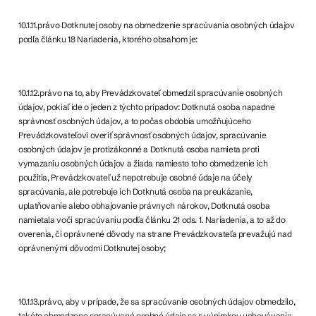
10.1.11.právo Dotknutej osoby na obmedzenie spracúvania osobných údajov
podľa článku 18 Nariadenia, ktorého obsahom je:
10.1.12.právo na to, aby Prevádzkovateľ obmedzil spracúvanie osobných
údajov, pokiaľ ide o jeden z týchto prípadov: Dotknutá osoba napadne
správnosť osobných údajov, a to počas obdobia umožňujúceho
Prevádzkovateľovi overiť správnosť osobných údajov, spracúvanie
osobných údajov je protizákonné a Dotknutá osoba namieta proti
vymazaniu osobných údajov a žiada namiesto toho obmedzenie ich
použitia, Prevádzkovateľ už nepotrebuje osobné údaje na účely
spracúvania, ale potrebuje ich Dotknutá osoba na preukázanie,
uplatňovanie alebo obhajovanie právnych nárokov, Dotknutá osoba
namietala voči spracúvaniu podľa článku 21 ods. 1. Nariadenia, a to až do
overenia, či oprávnené dôvody na strane Prevádzkovateľa prevažujú nad
oprávnenými dôvodmi Dotknutej osoby;
10.1.13.právo, aby v prípade, že sa spracúvanie osobných údajov obmedzilo,
takéto obmedzene spracúvané osobné údaje sa s výnimkou uchovávania