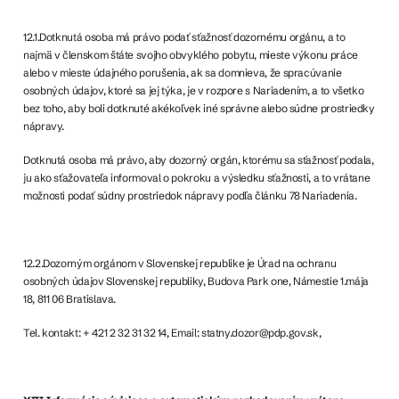
12.1.Dotknutá osoba má právo podať sťažnosť dozornému orgánu, a to
najmä v členskom štáte svojho obvyklého pobytu, mieste výkonu práce
alebo v mieste údajného porušenia, ak sa domnieva, že spracúvanie
osobných údajov, ktoré sa jej týka, je v rozpore s Nariadením, a to všetko
bez toho, aby boli dotknuté akékoľvek iné správne alebo súdne prostriedky
nápravy.
Dotknutá osoba má právo, aby dozorný orgán, ktorému sa sťažnosť podala,
ju ako sťažovateľa informoval o pokroku a výsledku sťažnosti, a to vrátane
možnosti podať súdny prostriedok nápravy podľa článku 78 Nariadenia.
12.2.Dozorným orgánom v Slovenskej republike je Úrad na ochranu
osobných údajov Slovenskej republiky, Budova Park one, Námestie 1.mája
18, 811 06 Bratislava.
Tel. kontakt: + 421 2 32 31 32 14, Email: statny.dozor@pdp.gov.sk,