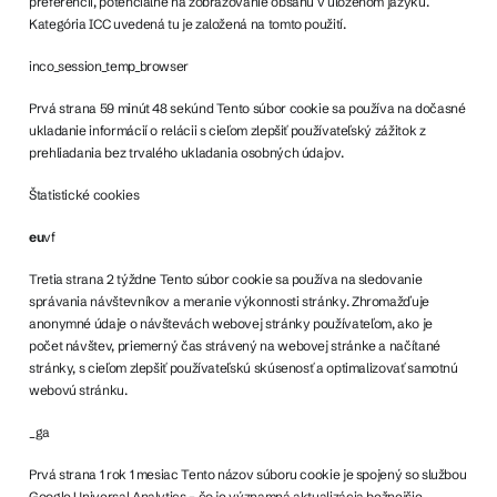
preferencií, potenciálne na zobrazovanie obsahu v uloženom jazyku.
Kategória ICC uvedená tu je založená na tomto použití.
inco_session_temp_browser
Prvá strana 59 minút 48 sekúnd Tento súbor cookie sa používa na dočasné
ukladanie informácií o relácii s cieľom zlepšiť používateľský zážitok z
prehliadania bez trvalého ukladania osobných údajov.
Štatistické cookies
eu
vf
Tretia strana 2 týždne Tento súbor cookie sa používa na sledovanie
správania návštevníkov a meranie výkonnosti stránky. Zhromažďuje
anonymné údaje o návštevách webovej stránky používateľom, ako je
počet návštev, priemerný čas strávený na webovej stránke a načítané
stránky, s cieľom zlepšiť používateľskú skúsenosť a optimalizovať samotnú
webovú stránku.
_ga
Prvá strana 1 rok 1 mesiac Tento názov súboru cookie je spojený so službou
Google Universal Analytics – čo je významná aktualizácia bežnejšie