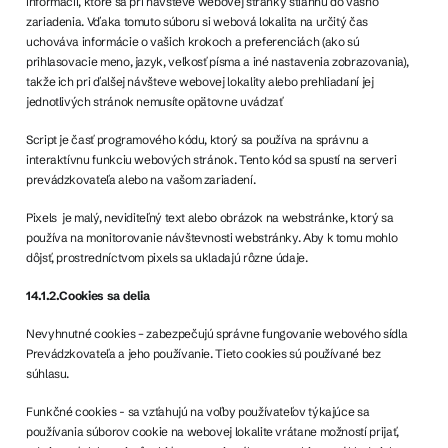
informácií, ktoré sa pri návšteve webovej stránky stiahnu do vášho
zariadenia. Vďaka tomuto súboru si webová lokalita na určitý čas
uchováva informácie o vašich krokoch a preferenciách (ako sú
prihlasovacie meno, jazyk, veľkosť písma a iné nastavenia zobrazovania),
takže ich pri ďalšej návšteve webovej lokality alebo prehliadaní jej
jednotlivých stránok nemusíte opätovne uvádzať
Script je časť programového kódu, ktorý sa používa na správnu a
interaktívnu funkciu webových stránok. Tento kód sa spustí na serveri
prevádzkovateľa alebo na vašom zariadení.
Pixels je malý, neviditeľný text alebo obrázok na webstránke, ktorý sa
používa na monitorovanie návštevnosti webstránky. Aby k tomu mohlo
dôjsť, prostredníctvom pixels sa ukladajú rôzne údaje.
14.1.2.Cookies sa delia
Nevyhnutné cookies – zabezpečujú správne fungovanie webového sídla
Prevádzkovateľa a jeho používanie. Tieto cookies sú používané bez
súhlasu.
Funkčné cookies - sa vzťahujú na voľby používateľov týkajúce sa
používania súborov cookie na webovej lokalite vrátane možností prijať,