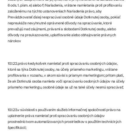
6 ods. 1. písm. e) alebo f) Nariadenia, vrátane namietania proti profilovaniu
založenému na týchto ustanoveniach Nariadenia právo, aby
Prevádzkovateľ ďalej nespracúval osobné údaje Dotknutej osoby, pokiaľ
nepreukáže nevyhnutné oprávnené dôvody na spracúvanie, ktoré
prevažujú nad záujmami, právami a slobodami Dotknutej osoby, alebo
dôvody na preukazovanie, uplatňovanie alebo obhajovanie právnych
nárokov
10.1.22.právo kedykoľvek namietať proti spracúvaniu osobných údajov,
ktoré sa týka Dotknutej osoby, na účely priameho marketingu, vrátane
profilovania v rozsahu, v akom súvisí s priamym marketingom; pritom platí,
že ak Dotknutá osoba namieta voči spracúvaniu osobných údajov na účely
priameho marketingu, osobné údaje sa už na také účely nesmú spracúvať;
10.1.23.v súvislosti s používaním služieb informačnej spoločnosti právo na
uplatnenie práva namietať proti spracúvaniu osobných údajov
prostredníctvom automatizovaných prostriedkov s použitím technických
špecifikácií;