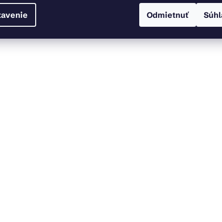
tavenie
Odmietnuť
Súhl