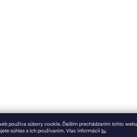
web používa súbory cookie. Ďalším prechádzaním tohto web
jete súhlas s ich používaním. Viac informácií
tu
.