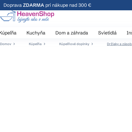
Prejsť
Doprava
ZDARMA
pri nákupe nad 300 €
na
obsah
Kúpeľňa
Kuchyňa
Dom a záhrada
Svietidlá
In
Domov
Kúpeľňa
Kúpeľňové doplnky
Držiaky a zásob