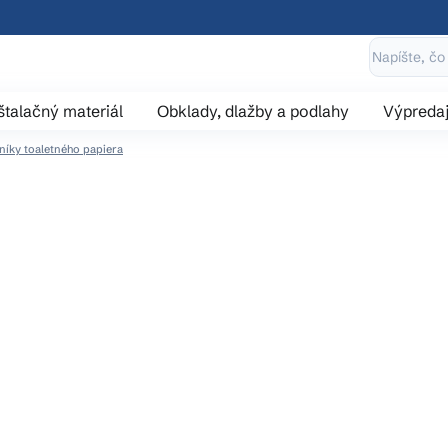
štalačný materiál
Obklady, dlažby a podlahy
Výpreda
níky toaletného papiera