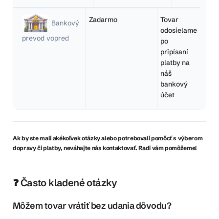
Zadarmo
Tovar
Bankový
odosielame
prevod vopred
po
pripísaní
platby na
náš
bankový
účet
Ak by ste mali akékoľvek otázky alebo potrebovali pomôcť s výberom
dopravy či platby, neváhajte nás kontaktovať. Radi vám pomôžeme!
❓ Často kladené otázky
Môžem tovar vrátiť bez udania dôvodu?