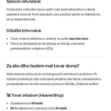
Spôsob refundácie
Po doručení vráteného tovaru späť k nám bude zákazníkovi vrátená
zaplatená suma do 14 dní spôsobom, aký použil pri platbe za objednávku,
ak sa nedohodne inak.
Dôležité informácie
Tovar vrátený dobierkou a uložený na pošte
nepreberáme
.
Právo na odstúpenie sa nevzťahuje na nákupy vykonané
podnikateľským subjektom (IČO).
Za ako dlho budem mať tovar doma?
Naša dodacia lehota závisí od dostupnosti konkrétnych produktov. Pri
každom produkte je vždy zobrazená aktuálna informácia o dostupnosti a
predpokladanom termíne dodania priamo pri tlačidle „Pridať do košíka“.
🚀 Tovar skladom (HeavenShop)
Expedujeme do
48 hodín
94 %
objednávok vybavíme už do
24 hodín