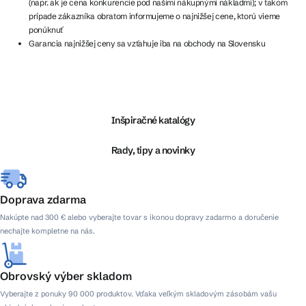
(napr. ak je cena konkurencie pod našimi nákupnými nákladmi); v takom
prípade zákazníka obratom informujeme o najnižšej cene, ktorú vieme
ponúknuť
Garancia najnižšej ceny sa vzťahuje iba na obchody na Slovensku
Z
á
p
ä
Inšpiračné katalógy
t
i
Rady, tipy a novinky
e
Doprava zdarma
Nakúpte nad 300 € alebo vyberajte tovar s ikonou dopravy zadarmo a doručenie
nechajte kompletne na nás.
Obrovský výber skladom
Vyberajte z ponuky 90 000 produktov. Vďaka veľkým skladovým zásobám vašu