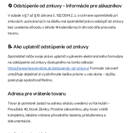
🔄 Odstúpenie od zmluvy – informácie pre zákazníkov
V súlade s § 7 až § 10 zákona č. 102/2014 Z. z. o ochrane spotrebiteľa pri
zmluvách uzatváraných na diaľku má spotrebiteľ právo odstúpiť od zmluvy
bez uvedenia dôvodu v lehote 14 kalendárnych dní odo dňa prevzatia
tovaru.
📝 Ako uplatniť odstúpenie od zmluvy
Spotrebiteľ môže svoje právo uplatniť vyplnením elektronického formulára
na odstúpenie od zmluvy dostupného na tomto odkaze:
https://www.heavenshop.sk/odstupenie-od-zmluvy/
. Formulár zároveň
umožňuje objednať si vyzdvihnutie balíka priamo u vás doma – službu
poskytuje spoločnosť Retino.
Adresa pre vrátenie tovaru
Tovar je potrebné zaslať na adresu skladu uvedenú vo formulári –
Považská 40, Nové Zámky. Prosíme zákazníkov, aby tovar vrátili
kompletný, ideálne vrátane pôvodného balenia, príslušenstva a
dokumentácie.