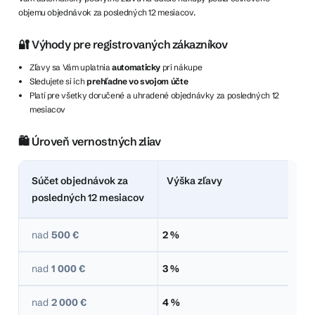
objemu objednávok za posledných 12 mesiacov.
🔐 Výhody pre registrovaných zákazníkov
Zľavy sa Vám uplatnia
automaticky
pri nákupe
Sledujete si ich
prehľadne vo svojom účte
Platí pre všetky doručené a uhradené objednávky za posledných 12
mesiacov
🛍️ Úroveň vernostných zliav
Súčet objednávok za
Výška zľavy
posledných 12 mesiacov
nad
500 €
2 %
nad
1 000 €
3 %
nad
2 000 €
4 %