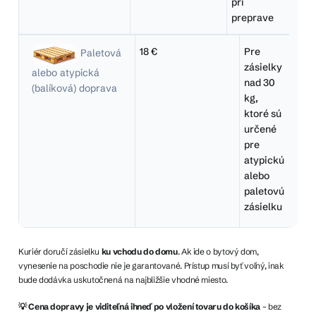
pri
preprave
18 €
Pre
Paletová
zásielky
alebo atypická
nad 30
(balíková) doprava
kg,
ktoré sú
určené
pre
atypickú
alebo
paletovú
zásielku
Kuriér doručí zásielku
ku vchodu do domu
. Ak ide o bytový dom,
vynesenie na poschodie nie je garantované. Prístup musí byť voľný, inak
bude dodávka uskutočnená na najbližšie vhodné miesto.
💡 Cena dopravy je viditeľná ihneď po vložení tovaru do košíka
– bez