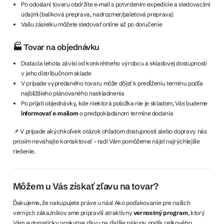
Po odoslaní tovaru obdržíte e‑mail s potvrdením expedície a sledovacími
údajmi (balíková preprava, nadrozmer/paletová preprava)
Vašu zásielku môžete sledovať online až po doručenie
🏭 Tovar na objednávku
Dodacia lehota závisí od konkrétneho výrobcu a skladovej dostupnosti
v jeho distribučnom sklade
V prípade vypredaného tovaru môže dôjsť k predĺženiu termínu podľa
najbližšieho plánovaného naskladnenia
Po prijatí objednávky, kde niektorá položka nie je skladom, Vás budeme
informovať e‑mailom
o predpokladanom termíne dodania
📌 V prípade akýchkoľvek otázok ohľadom dostupnosti alebo dopravy nás
prosím neváhajte kontaktovať – radi Vám pomôžeme nájsť najrýchlejšie
riešenie.
Môžem u Vás získať zľavu na tovar?
Ďakujeme, že nakupujete práve u nás! Ako poďakovanie pre našich
verných zákazníkov sme pripravili atraktívny
vernostný program
, ktorý
Vám automaticky poskytne zľavu na ďalšie nákupy podľa celkového