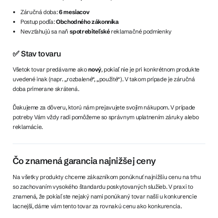
Záručná doba:
6 mesiacov
Postup podľa:
Obchodného zákonníka
Nevzťahujú sa naň
spotrebiteľské
reklamačné podmienky
✅ Stav tovaru
Všetok tovar predávame ako
nový
, pokiaľ nie je pri konkrétnom produkte
uvedené inak (napr. „rozbalené“, „použité“). V takom prípade je záručná
doba primerane skrátená.
Ďakujeme za dôveru, ktorú nám prejavujete svojim nákupom. V prípade
potreby Vám vždy radi pomôžeme so správnym uplatnením záruky alebo
reklamácie.
Čo znamená garancia najnižšej ceny
Na všetky produkty chceme zákazníkom ponúknuť najnižšiu cenu na trhu
so zachovaním vysokého štandardu poskytovaných služieb. V praxi to
znamená, že pokiaľ ste nejaký nami ponúkaný tovar našli u konkurencie
lacnejší, dáme vám tento tovar za rovnakú cenu ako konkurencia.