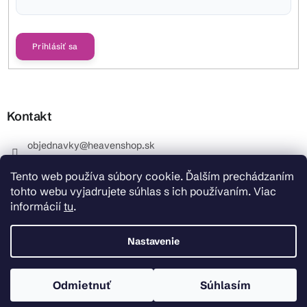
Vložením e-mailu súhlasíte s
podmienkami ochrany osobných údajov
Prihlásiť sa
Kontakt
objednavky
@
heavenshop.sk
+421 914 399 399
Tento web používa súbory cookie. Ďalším prechádzaním
_Info objednávky : +421 914 399 399 Pracovné dni od
tohto webu vyjadrujete súhlas s ich používaním. Viac
8.00 hod. do 12.00 . REKLAMÁCIE : +421 914 399 399
informácií
tu
.
HeavenShop.sk
HeavenShop.sk
Nastavenie
Odmietnuť
Súhlasím
Copyright 2026
Heavenshop
. Všetky práva vyhradené.
Vytvoril Shoptet Premium