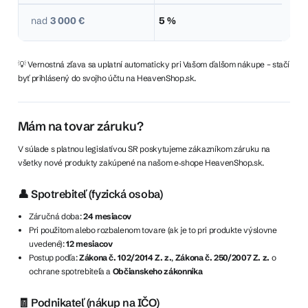
nad
3 000 €
5 %
💡 Vernostná zľava sa uplatní automaticky pri Vašom ďalšom nákupe – stačí
byť prihlásený do svojho účtu na HeavenShop.sk.
Mám na tovar záruku?
V súlade s platnou legislatívou SR poskytujeme zákazníkom záruku na
všetky nové produkty zakúpené na našom e‑shope HeavenShop.sk.
👤 Spotrebiteľ (fyzická osoba)
Záručná doba:
24 mesiacov
Pri použitom alebo rozbalenom tovare (ak je to pri produkte výslovne
uvedené):
12 mesiacov
Postup podľa:
Zákona č. 102/2014 Z. z.
,
Zákona č. 250/2007 Z. z.
o
ochrane spotrebiteľa a
Občianskeho zákonníka
🧾 Podnikateľ (nákup na IČO)