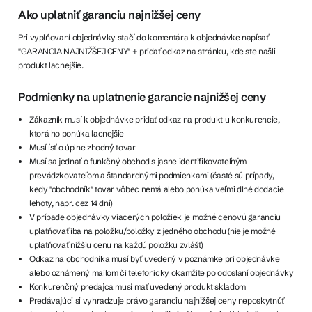
Ako uplatniť garanciu najnižšej ceny
Pri vyplňovaní objednávky stačí do komentára k objednávke napísať
"GARANCIA NAJNIŽŠEJ CENY" + pridať odkaz na stránku, kde ste našli
produkt lacnejšie.
Podmienky na uplatnenie garancie najnižšej ceny
Zákazník musí k objednávke pridať odkaz na produkt u konkurencie,
ktorá ho ponúka lacnejšie
Musí ísť o úplne zhodný tovar
Musí sa jednať o funkčný obchod s jasne identifikovateľným
prevádzkovateľom a štandardnými podmienkami (časté sú prípady,
kedy "obchodník" tovar vôbec nemá alebo ponúka veľmi dlhé dodacie
lehoty, napr. cez 14 dní)
V prípade objednávky viacerých položiek je možné cenovú garanciu
uplatňovať iba na položku/položky z jedného obchodu (nie je možné
uplatňovať nižšiu cenu na každú položku zvlášť)
Odkaz na obchodníka musí byť uvedený v poznámke pri objednávke
alebo oznámený mailom či telefonicky okamžite po odoslaní objednávky
Konkurenčný predajca musí mať uvedený produkt skladom
Predávajúci si vyhradzuje právo garanciu najnižšej ceny neposkytnúť