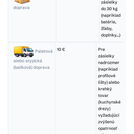
zásielky
doprava
do 30 kg
(napríklad
batérie,
žľaby,
doplnky...)
10 €
Pre
Paletová
zásielky
alebo atypická
nadrozmer
(balíková) doprava
(napríklad
profilové
lišty) alebo
krehký
tovar
(kuchynské
drezy)
vyžadujúci
zvýšenú
opatrnosť