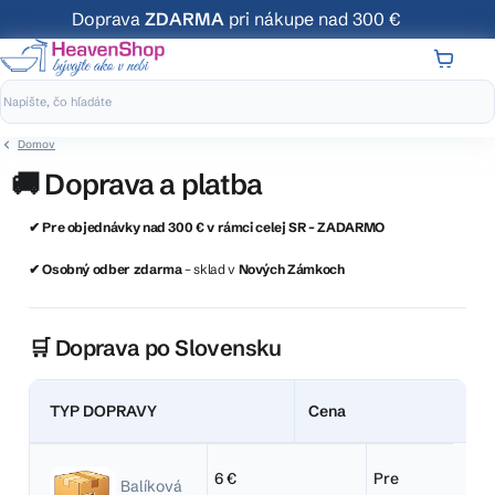
Prejsť
Doprava
ZDARMA
pri nákupe nad 300 €
na
obsah
NÁKUP
KOŠÍK
Domov
🚚 Doprava a platba
✔ Pre objednávky nad 300 € v rámci celej SR – ZADARMO
✔ Osobný odber zdarma
– sklad v
Nových Zámkoch
🛒 Doprava po Slovensku
TYP DOPRAVY
Cena
6 €
Pre
Balíková