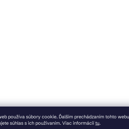
web používa súbory cookie. Ďalším prechádzaním tohto web
jete súhlas s ich používaním. Viac informácií
tu
.