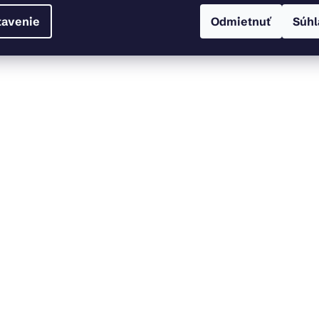
tavenie
Odmietnuť
Súhl