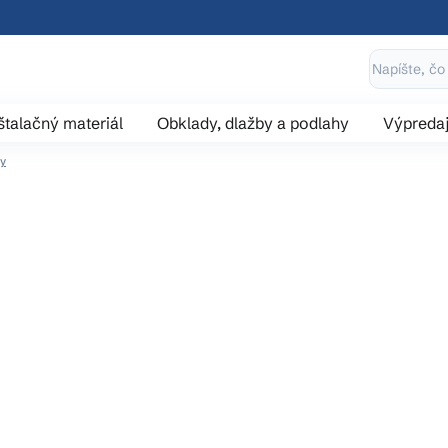
štalačný materiál
Obklady, dlažby a podlahy
Výpreda
ny