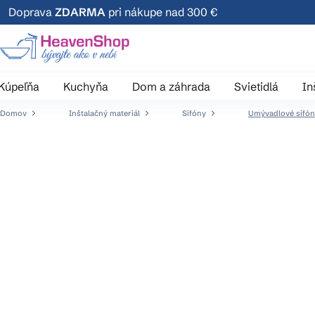
Prejsť
Doprava
ZDARMA
pri nákupe nad 300 €
na
obsah
Kúpeľňa
Kuchyňa
Dom a záhrada
Svietidlá
In
Domov
Inštalačný materiál
Sifóny
Umývadlové sifó