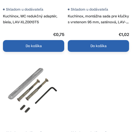
t
o
Skladom u dodávateľa
Skladom u dodávateľa
v
Kuchinox, WC redukčný adaptér,
Kuchinox, montážna sada pre kľučky
biela, LAV-XLZ0013T5
s vretenom 95 mm, saténová, LAV-
LZM_310A
€0,75
€1,02
Do košíka
Do košíka