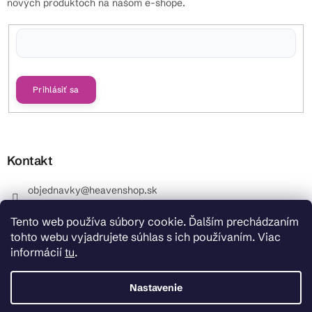
nových produktoch na našom e-shope.
Vložením e-mailu súhlasíte s
podmienkami ochrany osobných údajov
Prihlásiť sa
Kontakt
objednavky
@
heavenshop.sk
+421 914 399 399
Tento web používa súbory cookie. Ďalším prechádzaním
_Info objednávky : +421 914 399 399 Pracovné dni od
tohto webu vyjadrujete súhlas s ich používaním. Viac
8.00 hod. do 12.00 . REKLAMÁCIE : +421 914 399 399
informácií
tu
.
HeavenShop.sk
HeavenShop.sk
Nastavenie