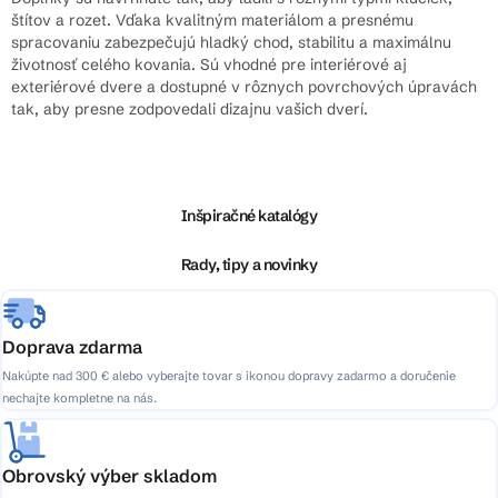
štítov a rozet. Vďaka kvalitným materiálom a presnému
v
spracovaniu zabezpečujú hladký chod, stabilitu a maximálnu
ý
životnosť celého kovania. Sú vhodné pre interiérové aj
p
exteriérové dvere a dostupné v rôznych povrchových úpravách
i
tak, aby presne zodpovedali dizajnu vašich dverí.
s
Z
u
á
p
ä
Inšpiračné katalógy
t
i
Rady, tipy a novinky
e
Doprava zdarma
Nakúpte nad 300 € alebo vyberajte tovar s ikonou dopravy zadarmo a doručenie
nechajte kompletne na nás.
Obrovský výber skladom