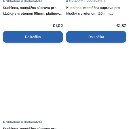
Skladom u dodávateľa
Skladom u dodávateľa
Kuchinox, montážna súprava pre
Kuchinox, montážna súprava pre
kľučky s vretenom 95mm, platinová,
kľučky s vretenom 120 mm,
LAV-LZM_410A
saténová, LAV-LZM_320A
€1,02
€1,87
Do košíka
Do košíka
Skladom u dodávateľa
Kuchinox, montážna súprava pre