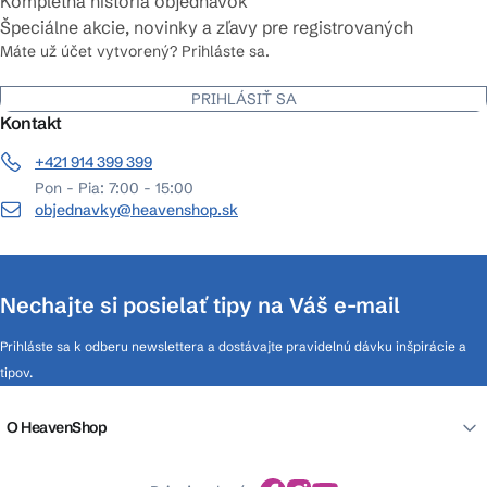
Kompletná história objednávok
Špeciálne akcie, novinky a zľavy pre registrovaných
Máte už účet vytvorený? Prihláste sa.
PRIHLÁSIŤ SA
Kontakt
+421 914 399 399
Pon - Pia: 7:00 - 15:00
objednavky@heavenshop.sk
Nechajte si posielať tipy na Váš e-mail
Prihláste sa k odberu newslettera a dostávajte pravidelnú dávku inšpirácie a
tipov.
O HeavenShop