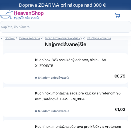
Prejsť
Doprava
ZDARMA
pri nákupe nad 300 €
na
obsah
NÁKUP
KOŠÍK
Domov
Dom a záhrada
Interiérové dvere a kľučky
Kľučky a kovania
Najpredávanejšie
Kuchinox, WC redukčný adaptér, biela, LAV-
XLZ0013T5
€0,75
Skladom u dodávateľa
Kuchinox, montážna sada pre kľučky s vretenom 95
mm, saténová, LAV-LZM_310A
€1,02
Skladom u dodávateľa
Kuchinox, montážna súprava pre kľučky s vretenom