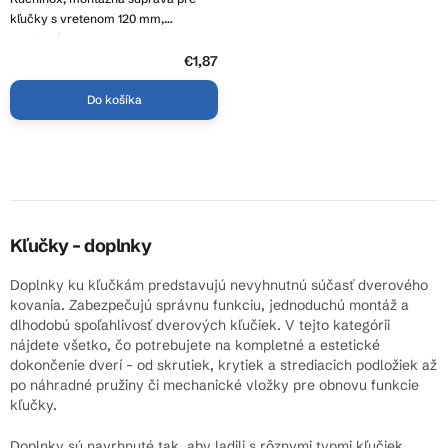
kľučky s vretenom 120 mm,
platinová, LAV-LZM_420A
€1,87
Do košíka
O
v
l
á
Kľučky – doplnky
d
a
Doplnky ku kľučkám predstavujú nevyhnutnú súčasť dverového
c
kovania. Zabezpečujú správnu funkciu, jednoduchú montáž a
i
dlhodobú spoľahlivosť dverových kľučiek. V tejto kategórii
e
nájdete všetko, čo potrebujete na kompletné a estetické
p
dokončenie dverí – od skrutiek, krytiek a strediacich podložiek až
r
po náhradné pružiny či mechanické vložky pre obnovu funkcie
v
kľučky.
k
y
Doplnky sú navrhnuté tak, aby ladili s rôznymi typmi kľučiek,