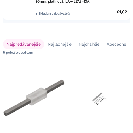
95mm, platinová, LAV-LZM_410A
€1,02
Skladom u dodávateľa
V
R
Najpredávanejšie
Najlacnejšie
Najdrahšie
Abecedne
ý
a
p
5
položiek celkom
d
i
e
s
n
p
i
r
e
o
p
d
r
u
o
k
d
t
u
o
k
v