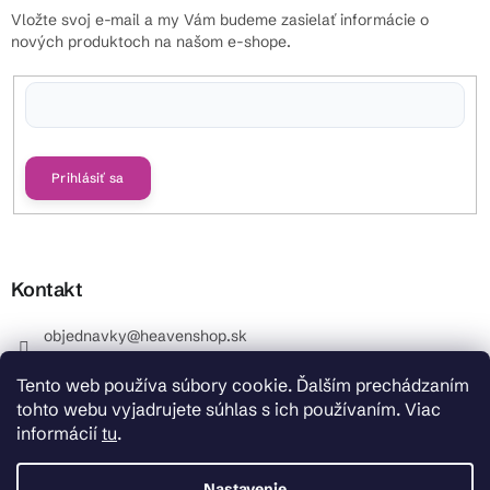
Vložte svoj e-mail a my Vám budeme zasielať informácie o
nových produktoch na našom e-shope.
Vložením e-mailu súhlasíte s
podmienkami ochrany osobných údajov
Prihlásiť sa
Kontakt
objednavky
@
heavenshop.sk
+421 914 399 399
Tento web používa súbory cookie. Ďalším prechádzaním
_Info objednávky : +421 914 399 399 Pracovné dni od
tohto webu vyjadrujete súhlas s ich používaním. Viac
8.00 hod. do 12.00 . REKLAMÁCIE : +421 914 399 399
informácií
tu
.
HeavenShop.sk
HeavenShop.sk
Nastavenie