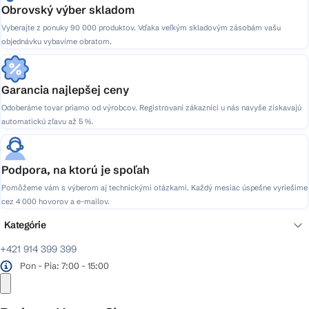
p
Obrovský výber skladom
i
Vyberajte z ponuky 90 000 produktov. Vďaka veľkým skladovým zásobám vašu
s
objednávku vybavíme obratom.
u
Garancia najlepšej ceny
Odoberáme tovar priamo od výrobcov. Registrovaní zákazníci u nás navyše získavajú
automatickú zľavu až 5 %.
Podpora, na ktorú je spoľah
Pomôžeme vám s výberom aj technickými otázkami. Každý mesiac úspešne vyriešime
cez 4 000 hovorov a e-mailov.
Kategórie
+421 914 399 399
Pon - Pia: 7:00 - 15:00