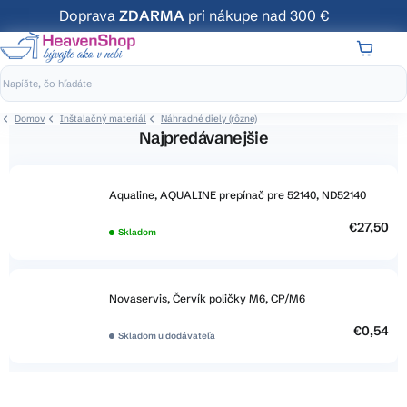
Prejsť
Doprava
ZDARMA
pri nákupe nad 300 €
na
obsah
NÁKUP
KOŠÍK
Domov
Inštalačný materiál
Náhradné diely (rôzne)
Najpredávanejšie
Aqualine, AQUALINE prepínač pre 52140, ND52140
€27,50
Skladom
Novaservis, Červík poličky M6, CP/M6
€0,54
Skladom u dodávateľa