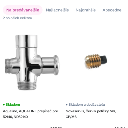
V
R
Najpredávanejšie
Najlacnejšie
Najdrahšie
Abecedne
ý
a
p
2
položiek celkom
d
i
e
s
n
p
i
r
e
o
p
d
r
u
o
k
d
t
u
o
k
v
t
o
Skladom
Skladom u dodávateľa
v
Aqualine, AQUALINE prepínač pre
Novaservis, Červík poličky M6,
52140, ND52140
CP/M6