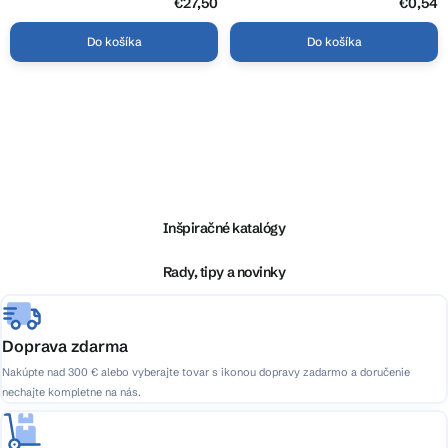
€27,50
€0,54
Do košíka
Do košíka
O
v
l
Z
á
á
d
p
a
ä
Inšpiračné katalógy
c
t
i
i
Rady, tipy a novinky
e
e
p
r
v
Doprava zdarma
k
Nakúpte nad 300 € alebo vyberajte tovar s ikonou dopravy zadarmo a doručenie
y
nechajte kompletne na nás.
v
ý