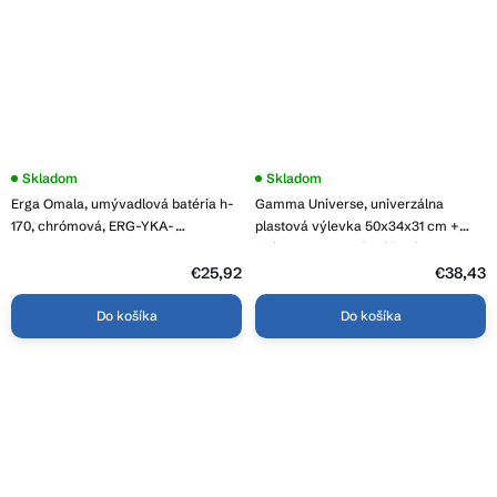
Priemerné
Skladom
Priemerné
Skladom
hodnotenie
hodnotenie
Erga Omala, umývadlová batéria h-
Gamma Universe, univerzálna
produktu
produktu
je
je
170, chrómová, ERG-YKA-
plastová výlevka 50x34x31 cm +
4,4
5,0
BU.OMALA24-CHR
sifón, 1-komorová, béžová, GMA-
z
z
KGK50-B
5
€25,92
5
€38,43
hviezdičiek.
hviezdičiek.
Do košíka
Do košíka