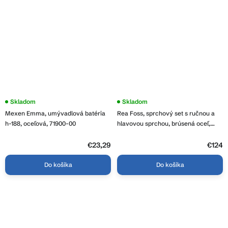
Priemerné
Skladom
Skladom
hodnotenie
Mexen Emma, umývadlová batéria
Rea Foss, sprchový set s ručnou a
produktu
je
h-188, oceľová, 71900-00
hlavovou sprchou, brúsená oceľ,
4,0
REA-P5646
z
5
€23,29
€124
hviezdičiek.
Do košíka
Do košíka