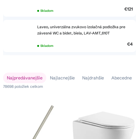
€121
Skladom
Laveo, univerzálna zvukovo izolačná podložka pre
závesné WC a bidet, biela, LAV-AMT_610T
€4
Skladom
V
R
Najpredávanejšie
Najlacnejšie
Najdrahšie
Abecedne
ý
a
p
78698
položiek celkom
d
i
e
s
n
p
i
r
e
o
p
d
r
u