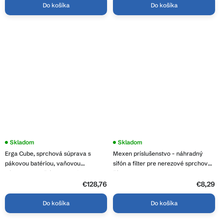
Do košíka
Do košíka
Priemerné
Skladom
Priemerné
Skladom
hodnotenie
hodnotenie
Erga Cube, sprchová súprava s
Mexen príslušenstvo - náhradný
produktu
produktu
je
je
pákovou batériou, vaňovou
sifón a filter pre nerezové sprchové
3,8
3,8
výlevkou a dažďovou hlavicou
žľaby Mexen Flat, 1010099
z
z
25x25cm, chrómová, ERG-YKA-
5
€128,76
5
€8,29
hviezdičiek.
hviezdičiek.
BP.CUBE-25-CHR
Do košíka
Do košíka