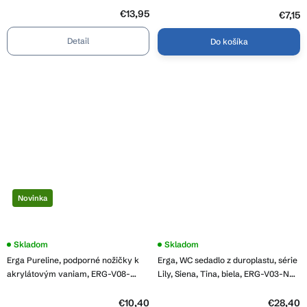
z
€13,95
5
€7,15
hviezdičiek.
Detail
Do košíka
Novinka
Skladom
Skladom
Erga Pureline, podporné nožičky k
Erga, WC sedadlo z duroplastu, série
akrylátovým vaniam, ERG-V08-
Lily, Siena, Tina, biela, ERG-V03-ND-
PURELINE-FRAME-IX
SEATSH042-WH
€10,40
€28,40