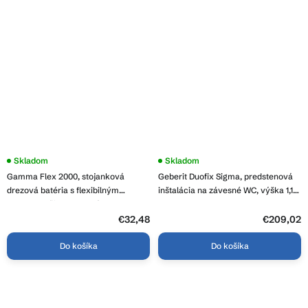
Priemerné
Skladom
Skladom
hodnotenie
Gamma Flex 2000, stojanková
Geberit Duofix Sigma, predstenová
produktu
je
drezová batéria s flexibilným
inštalácia na závesné WC, výška 1,12
3,8
ramenom, čierna matná, GMA-BFX-
m, 111.300.00.6
z
2000BK
5
€32,48
€209,02
hviezdičiek.
Do košíka
Do košíka