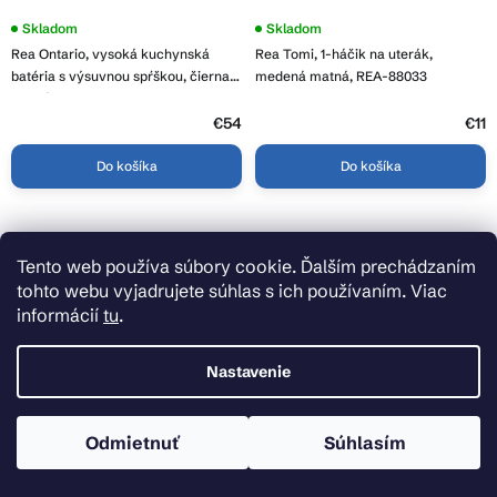
Skladom
Skladom
Rea Ontario, vysoká kuchynská
Rea Tomi, 1-háčik na uterák,
batéria s výsuvnou spŕškou, čierna
medená matná, REA-88033
matná, REA-B6571
€54
€11
Do košíka
Do košíka
Tento web používa súbory cookie. Ďalším prechádzaním
tohto webu vyjadrujete súhlas s ich používaním. Viac
informácií
tu
.
Nastavenie
Odmietnuť
Súhlasím
Skladom
Skladom