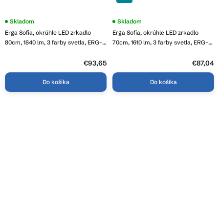
Priemerné
Skladom
Priemerné
Skladom
hodnotenie
hodnotenie
Erga Sofia, okrúhle LED zrkadlo
Erga Sofia, okrúhle LED zrkadlo
produktu
produktu
je
je
80cm, 1840 lm, 3 farby svetla, ERG-
70cm, 1610 lm, 3 farby svetla, ERG-
3,8
3,8
V01-207-8080
V01-207-7070
z
z
5
€93,65
5
€87,04
hviezdičiek.
hviezdičiek.
Do košíka
Do košíka