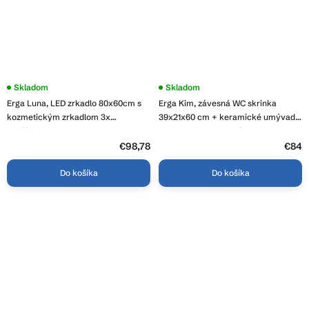
Priemerné
Skladom
Priemerné
Skladom
hodnotenie
hodnotenie
Erga Luna, LED zrkadlo 80x60cm s
Erga Kim, závesná WC skrinka
produktu
produktu
je
je
kozmetickým zrkadlom 3x
39x21x60 cm + keramické umývadlo
4,0
3,9
zväčšenie, 2185 lm, 6500K,
40cm, dub remeselný Craft, ERG-
z
z
predné/zadné osvetlenie, ERG-V01-
207-D-04004+1406
5
€98,78
5
€84
hviezdičiek.
hviezdičiek.
124-8060-00
Do košíka
Do košíka