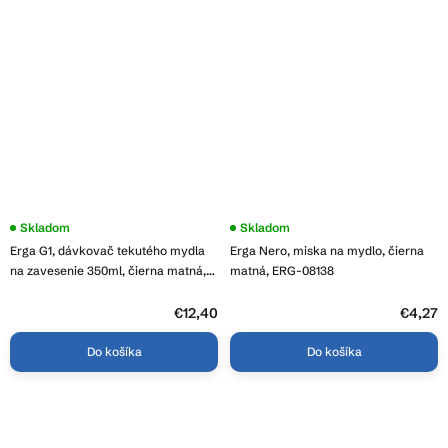
Skladom
Skladom
Erga G1, dávkovač tekutého mydla
Erga Nero, miska na mydlo, čierna
na zavesenie 350ml, čierna matná,
matná, ERG-08138
ERG-08072
€12,40
€4,27
Do košíka
Do košíka