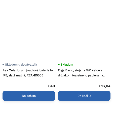
Skladom u dodávateľa
Priemerné
Skladom
hodnotenie
Rea Ontario, umývadlová batéria h-
Erga Basic, stojan s WC kefou a
produktu
je
175, zlatá matná, REA-B5505
držiakom toaletného papiera na
5,0
postavenie, chrómová, ERG-02477
z
€40
5
€16,04
hviezdičiek.
Do košíka
Do košíka