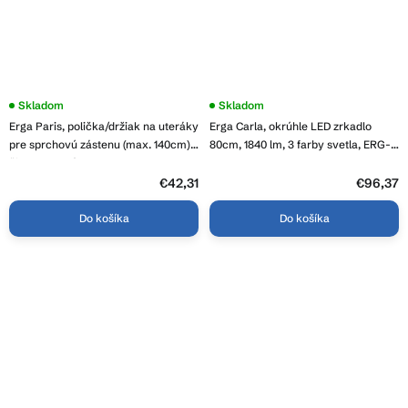
Priemerné
Skladom
Priemerné
Skladom
hodnotenie
hodnotenie
Erga Paris, polička/držiak na uteráky
Erga Carla, okrúhle LED zrkadlo
produktu
produktu
je
je
pre sprchovú zástenu (max. 140cm),
80cm, 1840 lm, 3 farby svetla, ERG-
4,2
3,9
čierna matná, ERG-V02-PARIS-
V01-208-8080
z
z
SHELF-BK
5
€42,31
5
€96,37
hviezdičiek.
hviezdičiek.
Do košíka
Do košíka