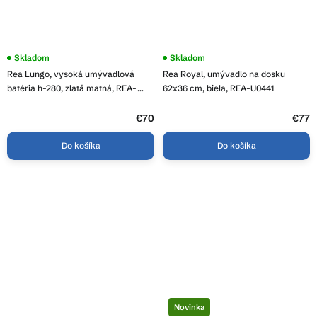
Priemerné
Skladom
Priemerné
Skladom
hodnotenie
hodnotenie
Rea Lungo, vysoká umývadlová
Rea Royal, umývadlo na dosku
produktu
produktu
je
je
batéria h-280, zlatá matná, REA-
62x36 cm, biela, REA-U0441
3,9
3,7
B4526
z
z
5
€70
5
€77
hviezdičiek.
hviezdičiek.
Do košíka
Do košíka
Novinka