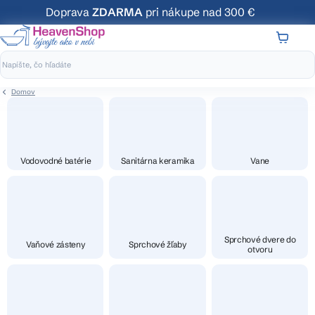
Prejsť
Doprava
ZDARMA
pri nákupe nad 300 €
na
obsah
NÁKUP
KOŠÍK
Domov
Vodovodné batérie
Sanitárna keramika
Vane
Sprchové dvere do
Vaňové zásteny
Sprchové žľaby
otvoru