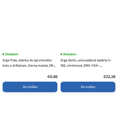
Skladom
Skladom
Erga Pola, stierka do sprchového
Erga Korfu, umývadlová batéria h-
kútu s držiakom, čierna matná, ERG-
155, chrómová, ERG-YKA-
YKA-RY.POLA
BU.KORFU24-CHR
€9,88
€22,28
Do košíka
Do košíka