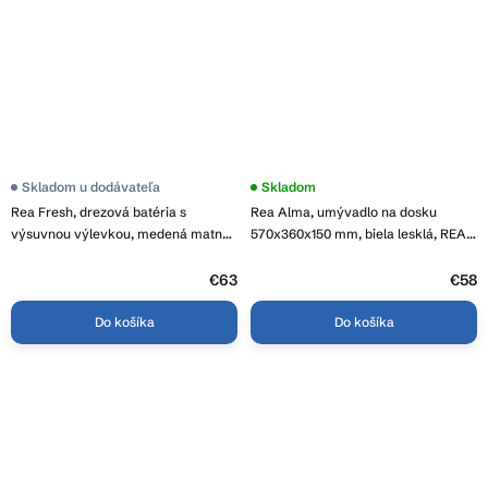
Skladom u dodávateľa
Skladom
Rea Fresh, drezová batéria s
Rea Alma, umývadlo na dosku
výsuvnou výlevkou, medená matná,
570x360x150 mm, biela lesklá, REA-
REA-B6560
U0600
€63
€58
Do košíka
Do košíka