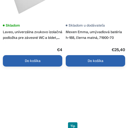
Priemerné
Skladom
Priemerné
Skladom u dodávateľa
hodnotenie
hodnotenie
Laveo, univerzálna zvukovo izolačná
Mexen Emma, umývadlová batéria
produktu
produktu
je
je
podložka pre závesné WC a bidet,
h-188, čierna matná, 71900-70
5,0
3,7
biela, LAV-AMT_610T
z
z
5
€4
5
€25,40
hviezdičiek.
hviezdičiek.
Do košíka
Do košíka
Tip