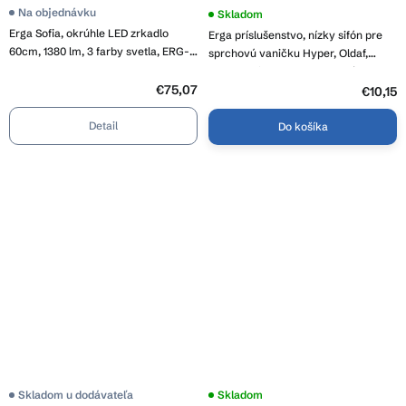
Priemerné
Na objednávku
Skladom
hodnotenie
Erga Sofia, okrúhle LED zrkadlo
Erga príslušenstvo, nízky sifón pre
produktu
je
60cm, 1380 lm, 3 farby svetla, ERG-
sprchovú vaničku Hyper, Oldaf,
4,1
V01-207-6060
Almac, priemer 90mm, G1 3/4", ERG-
z
5
€75,07
V06-SMC-S01-00
€10,15
hviezdičiek.
Detail
Do košíka
Skladom u dodávateľa
Priemerné
Skladom