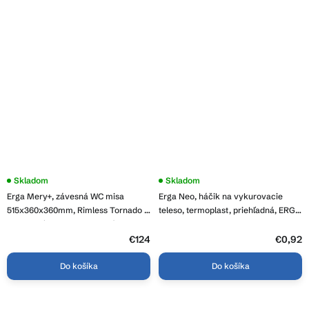
Skladom
Skladom
Erga Mery+, závesná WC misa
Erga Neo, háčik na vykurovacie
515x360x360mm, Rimless Tornado 2
teleso, termoplast, priehľadná, ERG-
+ toaletné sedadlo s pomalým
YKA-RY.HACZYK PVC NEO
zatváraním, biela, ERG-V03-MERY-
€124
€0,92
TO2-WH
Do košíka
Do košíka