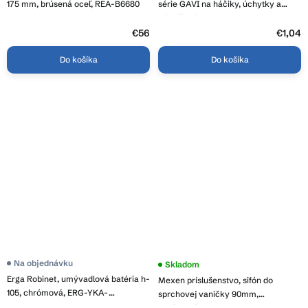
175 mm, brúsená oceľ, REA-B6680
série GAVI na háčiky, úchytky a
kúpeľňové police, ERG-YKA-
CH.GAVI-TRR
€56
€1,04
Do košíka
Do košíka
Na objednávku
Priemerné
Skladom
hodnotenie
Erga Robinet, umývadlová batéria h-
Mexen príslušenstvo, sifón do
produktu
105, chrómová, ERG-YKA-
je
sprchovej vaničky 90mm,
3,5
BZ.ROBINET
chrómová, 49000-00