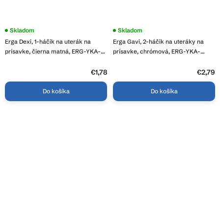
Skladom
Skladom
Erga Dexi, 1-háčik na uterák na
Erga Gavi, 2-háčik na uteráky na
prísavke, čierna matná, ERG-YKA-
prísavke, chrómová, ERG-YKA-
CH.DEXI-H1-BLK
CH.GAVI-H2
€1,78
€2,79
Do košíka
Do košíka