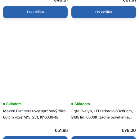
hviezdičiek.
hviezdičiek.
Do košíka
Do košíka
Priemerné
Skladom
Skladom
hodnotenie
Mexen Flat nerezový sprchový žľab
Erga Evelyn, LED zrkadlo 60x80cm,
produktu
je
80 cm vzor M13, 2v1, 1010080-15
2185 lm, 6500K, zadné osvetlenie,
4,0
ERG-V01-119-6080-00
z
5
€51,85
€78,20
hviezdičiek.