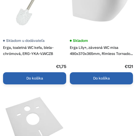
o
k
d
t
u
o
k
v
t
o
Skladom u dodávateľa
Priemerné
Skladom
hodnotenie
v
Erga, toaletná WC kefa, biela-
Erga Lily+, závesná WC misa
produktu
je
chrómová, ERG-YKA-V.WCZB
490x370x365mm, Rimless Tornado
4,1
2 + toaletné sedadlo s pomalým
z
zatváraním, biela, ERG-V03-LILY-
€1,75
5
€121
hviezdičiek.
TO2-WH
Do košíka
Do košíka