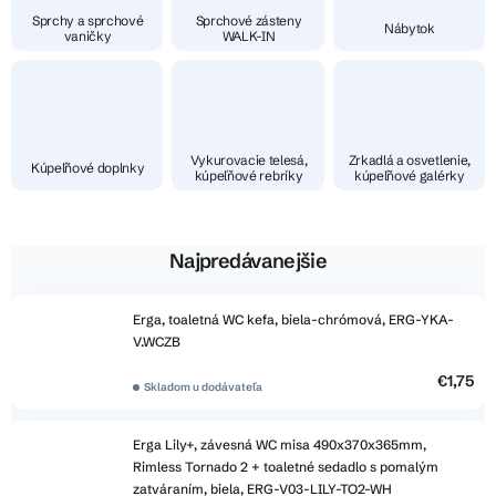
Sprchy a sprchové
Sprchové zásteny
Nábytok
vaničky
WALK-IN
Vykurovacie telesá,
Zrkadlá a osvetlenie,
Kúpeľňové doplnky
kúpeľňové rebríky
kúpeľňové galérky
Najpredávanejšie
Erga, toaletná WC kefa, biela-chrómová, ERG-YKA-
V.WCZB
€1,75
Skladom u dodávateľa
Erga Lily+, závesná WC misa 490x370x365mm,
Rimless Tornado 2 + toaletné sedadlo s pomalým
zatváraním, biela, ERG-V03-LILY-TO2-WH