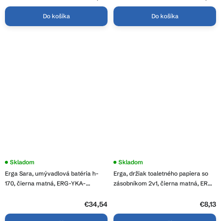
Do košíka
Do košíka
Skladom
Priemerné
Skladom
hodnotenie
Erga Sara, umývadlová batéria h-
Erga, držiak toaletného papiera so
produktu
je
170, čierna matná, ERG-YKA-
zásobníkom 2v1, čierna matná, ERG-
5,0
BU.SARA24-BLK
YKA-P.SP52-BLK
z
€34,54
5
€8,13
hviezdičiek.