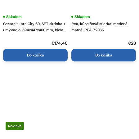
Priemerné
Skladom
Skladom
hodnotenie
Cersanit Lara City 60, SET skrinka +
Rea, kúpeľňová stierka, medená
produktu
je
umývadlo, 594x447x460 mm, biela
matná, REA-72065
3,8
lesklá, S801-142-DSM
z
5
€174,40
€23
hviezdičiek.
Do košíka
Do košíka
Novinka