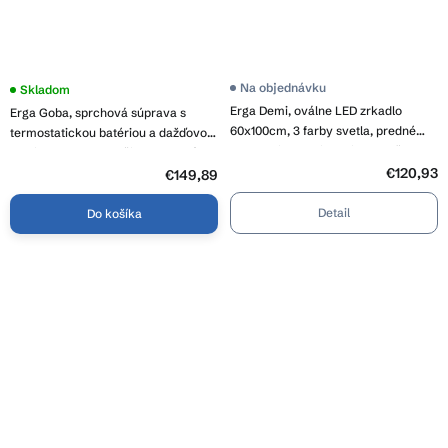
Na objednávku
Skladom
Erga Demi, oválne LED zrkadlo
Erga Goba, sprchová súprava s
60x100cm, 3 farby svetla, predné
termostatickou batériou a dažďovou
osvetlenie, vyhrievacia podložka
hlavicou 30x30 cm, čierna matná,
proti zapareniu, ERG-V01-Demi-
€120,93
ERG-YKA-BP.GOBA-THERM-30-
€149,89
6010-CL
BLK
Detail
Do košíka