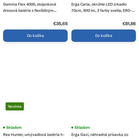
hodnotenie
Gamma Flex 4000, stojanková
Erga Carla, okrúhle LED zrkadlo
produktu
je
drezová batéria s flexibilným
70cm, 1610 lm, 3 farby svetla, ERG-
3,8
ramenom, 2-funkčný výtok, čierna
V01-208-7070
z
matná, GMA-BFX-4000BK
€35,65
5
€81,86
hviezdičiek.
Do košíka
Do košíka
Novinka
Skladom
Skladom
Rea Hunter, umývadlová batéria h-
Erga Gavi, náhradná prísavka zo