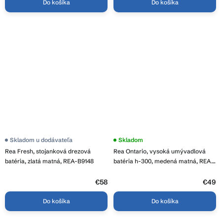
Do košíka
Do košíka
Priemerné
Skladom u dodávateľa
Priemerné
Skladom
hodnotenie
hodnotenie
Rea Fresh, stojanková drezová
Rea Ontario, vysoká umývadlová
produktu
produktu
je
je
batéria, zlatá matná, REA-B9148
batéria h-300, medená matná, REA-
3,8
5,0
B0971
z
z
5
€58
5
€49
hviezdičiek.
hviezdičiek.
Do košíka
Do košíka