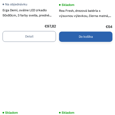
Priemerné
Na objednávku
Priemerné
Skladom
hodnotenie
hodnotenie
Erga Demi, oválne LED zrkadlo
Rea Fresh, drezová batéria s
produktu
produktu
je
50x80cm, 3 farby svetla, predné
je
výsuvnou výlevkou, čierna matná,
3,8
3,8
osvetlenie, vyhrievacia podložka
REA-B9147
z
z
proti zapareniu, ERG-V01-Demi-
5
€97,82
5
€54
hviezdičiek.
hviezdičiek.
5080-CL
Detail
Do košíka
Skladom
Priemerné
Skladom