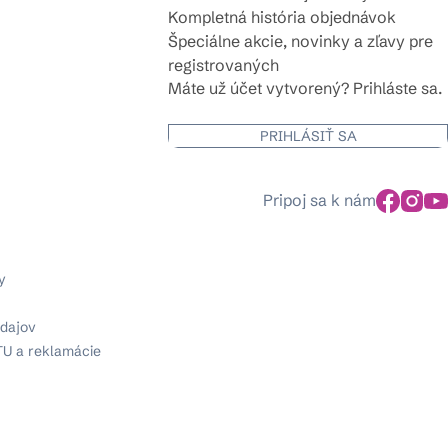
Kompletná história objednávok
Špeciálne akcie, novinky a zľavy pre
registrovaných
Máte už účet vytvorený? Prihláste sa.
PRIHLÁSIŤ SA
Pripoj sa k nám
y
dajov
TU a reklamácie