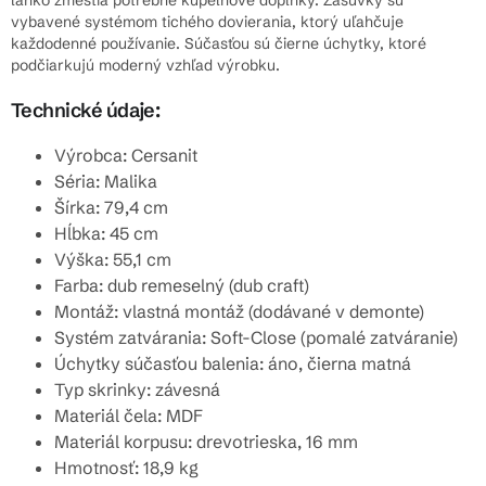
ľahko zmestia potrebné kúpeľňové doplnky. Zásuvky sú
vybavené systémom tichého dovierania, ktorý uľahčuje
každodenné používanie. Súčasťou sú čierne úchytky, ktoré
podčiarkujú moderný vzhľad výrobku.
Technické údaje:
Výrobca: Cersanit
Séria: Malika
Šírka: 79,4 cm
Hĺbka: 45 cm
Výška: 55,1 cm
Farba: dub remeselný (dub craft)
Montáž: vlastná montáž (dodávané v demonte)
Systém zatvárania: Soft-Close (pomalé zatváranie)
Úchytky súčasťou balenia: áno, čierna matná
Typ skrinky: závesná
Materiál čela: MDF
Materiál korpusu: drevotrieska, 16 mm
Hmotnosť: 18,9 kg