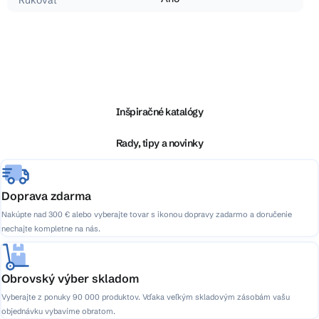
Rukoväť
Z
á
p
ä
Inšpiračné katalógy
t
i
Rady, tipy a novinky
e
Doprava zdarma
Nakúpte nad 300 € alebo vyberajte tovar s ikonou dopravy zadarmo a doručenie
nechajte kompletne na nás.
Obrovský výber skladom
Vyberajte z ponuky 90 000 produktov. Vďaka veľkým skladovým zásobám vašu
objednávku vybavíme obratom.