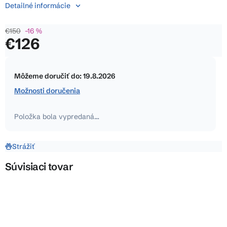
5
Detailné informácie
hviezdičiek.
€150
–16 %
€126
Jednotková
cena:
Môžeme doručiť do:
19.8.2026
Možnosti doručenia
Položka bola vypredaná…
Strážiť
Súvisiaci tovar