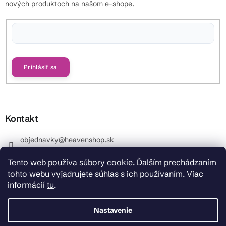
nových produktoch na našom e-shope.
Vložením e-mailu súhlasíte s
podmienkami ochrany osobných údajov
Prihlásiť sa
Kontakt
objednavky
@
heavenshop.sk
+421 914 399 399
Tento web používa súbory cookie. Ďalším prechádzaním
_Info objednávky : +421 914 399 399 Pracovné dni od
tohto webu vyjadrujete súhlas s ich používaním. Viac
8.00 hod. do 12.00 . REKLAMÁCIE : +421 914 399 399
informácií
tu
.
HeavenShop.sk
HeavenShop.sk
Nastavenie