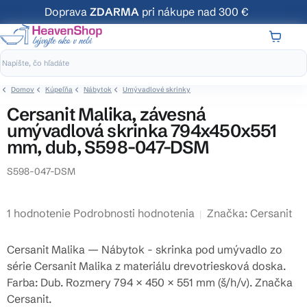
Prejsť
Doprava
ZDARMA
pri nákupe nad 300 €
na
obsah
NÁKUP
KOŠÍK
Domov
Kúpeľňa
Nábytok
Umývadlové skrinky
Cersanit Malika, závesná
umývadlová skrinka 794x450x551
mm, dub, S598-047-DSM
S598-047-DSM
Priemerné
1 hodnotenie
Podrobnosti hodnotenia
Značka:
Cersanit
hodnotenie
produktu
Cersanit Malika — Nábytok - skrinka pod umývadlo zo
je
série Cersanit Malika z materiálu drevotriesková doska.
5,0
Farba: Dub. Rozmery 794 × 450 × 551 mm (š/h/v). Značka
z
Cersanit.