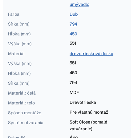
umývadlo
Farba
Dub
Šírka (mm)
794
Hĺbka (mm)
450
551
Výška (mm)
Materiál
drevotriesková doska
551
Výška (mm)
450
Hĺbka (mm)
794
Šírka (mm)
MDF
Materiál: čelá
Drevotrieska
Materiál: telo
Pre vlastnú montáž
Spôsob montáže
Soft Close (pomalé
Systém otvárania
zatváranie)
Áno