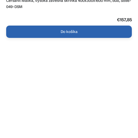
Cersanit Malika, vysoká závesná skrinka 400x300x1600 mm, dub, S598-
049-DSM
€157,85
Do košíka