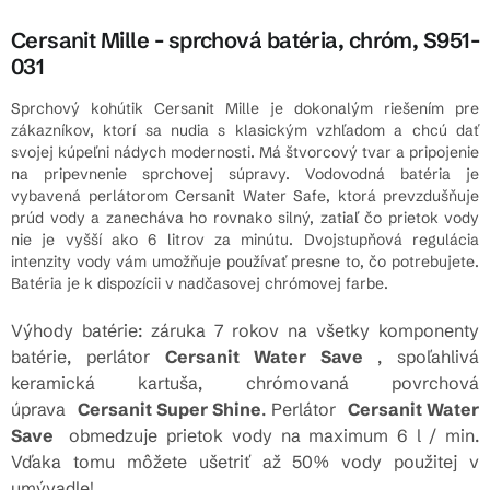
Cersanit Mille - sprchová batéria, chróm, S951-
031
Sprchový kohútik Cersanit Mille je dokonalým riešením pre
zákazníkov, ktorí sa nudia s klasickým vzhľadom a chcú dať
svojej kúpeľni nádych modernosti. Má štvorcový tvar a pripojenie
na pripevnenie sprchovej súpravy. Vodovodná batéria je
vybavená perlátorom Cersanit Water Safe, ktorá prevzdušňuje
prúd vody a zanecháva ho rovnako silný, zatiaľ čo prietok vody
nie je vyšší ako 6 litrov za minútu. Dvojstupňová regulácia
intenzity vody vám umožňuje používať presne to, čo potrebujete.
Batéria je k dispozícii v nadčasovej chrómovej farbe.
Výhody batérie: záruka 7 rokov na všetky komponenty
batérie, perlátor
Cersanit Water Save
, spoľahlivá
keramická kartuša, chrómovaná povrchová
úprava
Cersanit Super Shine
. Perlátor
Cersanit Water
Save
obmedzuje prietok vody na maximum 6 l / min.
Vďaka tomu môžete ušetriť až 50% vody použitej v
umývadle!