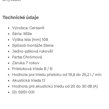
Technické údaje
Výrobca: Cersanit
Séria: Mille
Výška tela [mm] 108
Spôsob montáže Stena
Jedno-páková rukoväť
Farba Chrómová
Záruka 7 rokov
Prietoková trieda B / B
Hodnota pre triedu prietoku od 19,8 do 25,2 l / min
Akustická trieda II
Hodnota pre akustickú triedu od 20 do 30 dB (A)
ID:
S951-031