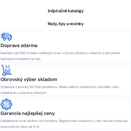
p
ä
Inšpiračné katalógy
t
i
Rady, tipy a novinky
e
Doprava zdarma
Nakúpte nad 300 € alebo vyberajte tovar s ikonou dopravy zadarmo a doručenie
nechajte kompletne na nás.
Obrovský výber skladom
Vyberajte z ponuky 90 000 produktov. Vďaka veľkým skladovým zásobám vašu
objednávku vybavíme obratom.
Garancia najlepšej ceny
Odoberáme tovar priamo od výrobcov. Registrovaní zákazníci u nás navyše získavajú
automatickú zľavu až 5 %.