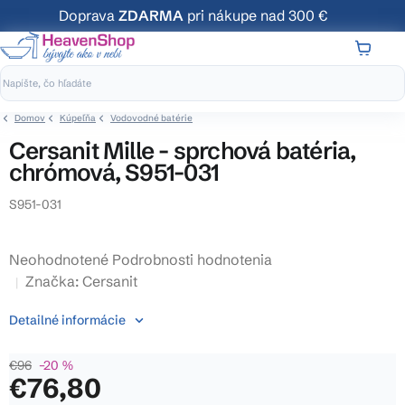
Prejsť
Doprava
ZDARMA
pri nákupe nad 300 €
na
obsah
NÁKUP
KOŠÍK
Domov
Kúpeľňa
Vodovodné batérie
Cersanit Mille - sprchová batéria,
chrómová, S951-031
S951-031
Priemerné
Neohodnotené
Podrobnosti hodnotenia
hodnotenie
Značka:
Cersanit
produktu
Detailné informácie
je
0,0
€96
–20 %
z
€76,80
5