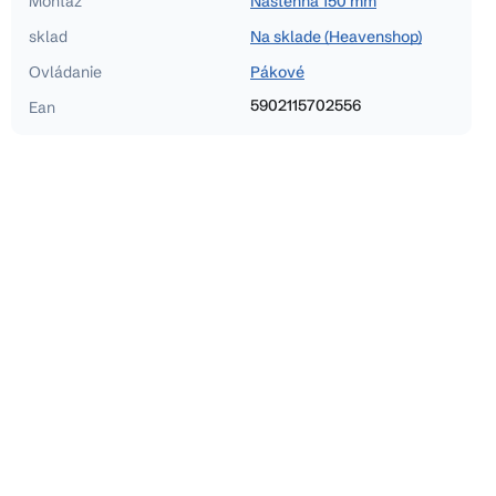
Montáž
Nástenná 150 mm
sklad
Na sklade (Heavenshop)
Ovládanie
Pákové
5902115702556
Ean