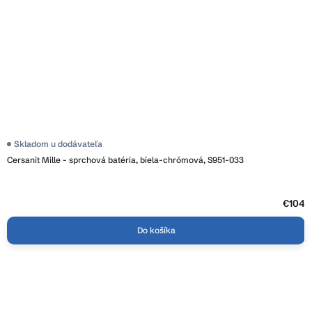
Skladom u dodávateľa
Cersanit Mille - sprchová batéria, biela-chrómová, S951-033
€104
Do košíka
Z
á