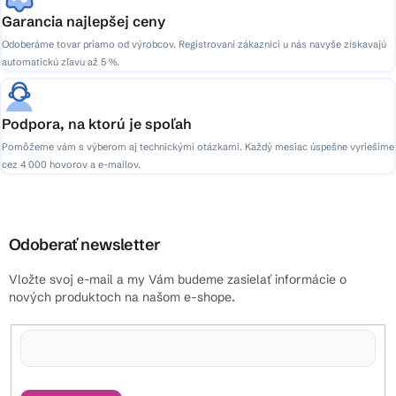
Garancia najlepšej ceny
Odoberáme tovar priamo od výrobcov. Registrovaní zákazníci u nás navyše získavajú
automatickú zľavu až 5 %.
Podpora, na ktorú je spoľah
Pomôžeme vám s výberom aj technickými otázkami. Každý mesiac úspešne vyriešime
cez 4 000 hovorov a e-mailov.
Odoberať newsletter
Vložte svoj e-mail a my Vám budeme zasielať informácie o
nových produktoch na našom e-shope.
Vložením e-mailu súhlasíte s
podmienkami ochrany osobných údajov