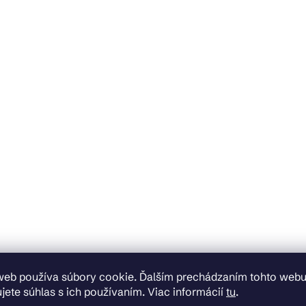
web používa súbory cookie. Ďalším prechádzaním tohto web
jete súhlas s ich používaním. Viac informácií
tu
.