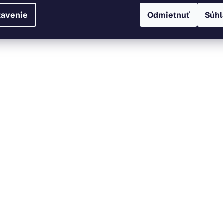
tavenie
Odmietnuť
Súhl