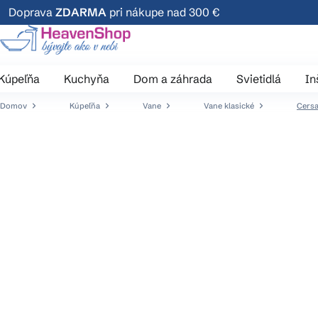
Prejsť
Doprava
ZDARMA
pri nákupe nad 300 €
na
obsah
Kúpeľňa
Kuchyňa
Dom a záhrada
Svietidlá
In
Domov
Kúpeľňa
Vane
Vane klasické
Cersa