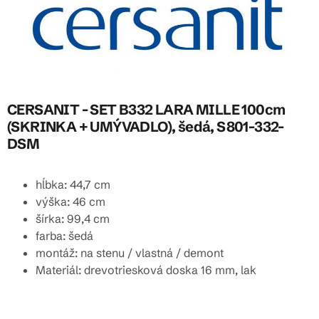
CERSANIT - SET B332 LARA MILLE 100cm
(SKRINKA + UMÝVADLO), šedá, S801-332-
DSM
hĺbka: 44,7 cm
výška: 46 cm
šírka: 99,4 cm
farba: šedá
montáž: na stenu / vlastná / demont
Materiál: drevotriesková doska 16 mm, lak