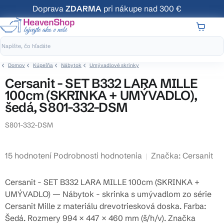
Prejsť
Doprava
ZDARMA
pri nákupe nad 300 €
na
obsah
NÁKUP
KOŠÍK
Domov
Kúpeľňa
Nábytok
Umývadlové skrinky
Cersanit - SET B332 LARA MILLE
100cm (SKRINKA + UMÝVADLO),
šedá, S801-332-DSM
S801-332-DSM
Priemerné
15 hodnotení
Podrobnosti hodnotenia
Značka:
Cersanit
hodnotenie
produktu
Cersanit - SET B332 LARA MILLE 100cm (SKRINKA +
je
UMÝVADLO) — Nábytok - skrinka s umývadlom zo série
3,9
Cersanit Mille z materiálu drevotriesková doska. Farba:
z
Šedá. Rozmery 994 × 447 × 460 mm (š/h/v). Značka