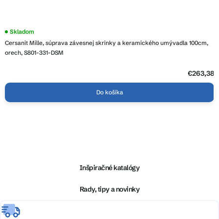
Priemerné
Skladom
hodnotenie
Cersanit Mille, súprava závesnej skrinky a keramického umývadla 100cm,
produktu
je
orech, S801-331-DSM
4,0
z
5
€263,38
hviezdičiek.
Do košíka
Z
á
p
ä
Inšpiračné katalógy
t
i
Rady, tipy a novinky
e