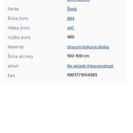
Farba
Šedá
Šírka (mm)
994
Hĺbka (mm)
447
460
Výška (mm)
Materiál
drevotriesková doska
100-109 cm
Šírka skrinky
sklad
Na sklade (Heavenshop)
5901771004363
Ean