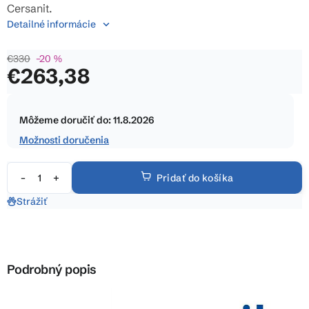
5
Cersanit.
hviezdičiek.
Detailné informácie
€330
–20 %
€263,38
Jednotková
cena:
Môžeme doručiť do:
11.8.2026
Možnosti doručenia
Pridať do košíka
Strážiť
Podrobný popis