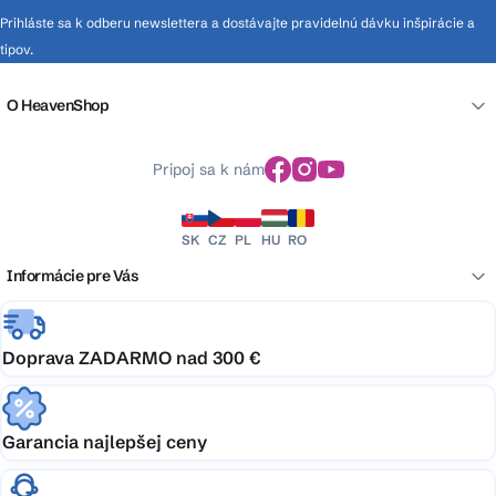
Prihláste sa k odberu newslettera a dostávajte pravidelnú dávku inšpirácie a
tipov.
O HeavenShop
Pripoj sa k nám
SK
CZ
PL
HU
RO
Informácie pre Vás
Doprava ZADARMO nad 300 €
Garancia najlepšej ceny