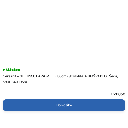
Priemerné
Skladom
hodnotenie
Cersanit - SET B350 LARA MILLE 80cm (SKRINKA + UMÝVADLO), Šedá,
produktu
je
S801-340-DSM
4,2
z
5
€212,68
hviezdičiek.
Do košíka
Z