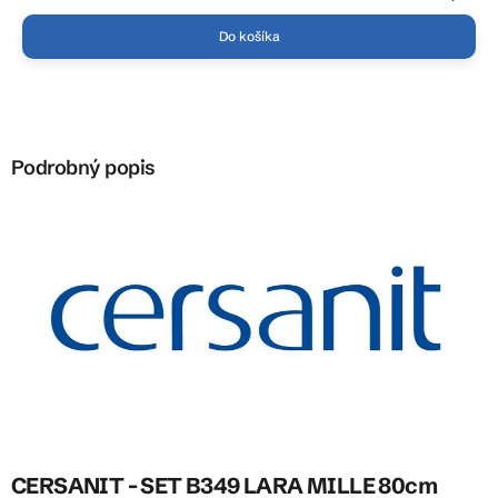
hviezdičiek.
Do košíka
Podrobný popis
CERSANIT - SET B349 LARA MILLE 80cm