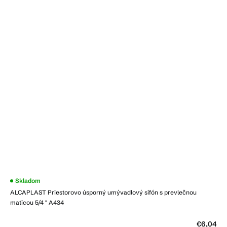
Priemerné
Skladom
hodnotenie
ALCAPLAST Priestorovo úsporný umývadlový sifón s prevlečnou
produktu
je
maticou 5/4 " A434
4,1
z
5
€6,04