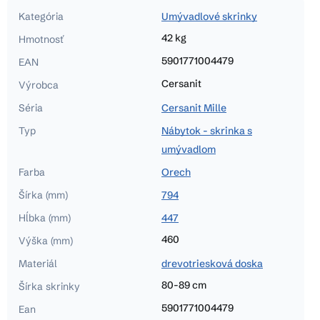
Kategória
Umývadlové skrinky
42 kg
Hmotnosť
5901771004479
EAN
Cersanit
Výrobca
Séria
Cersanit Mille
Typ
Nábytok - skrinka s
umývadlom
Farba
Orech
Šírka (mm)
794
Hĺbka (mm)
447
460
Výška (mm)
Materiál
drevotriesková doska
80-89 cm
Šírka skrinky
5901771004479
Ean