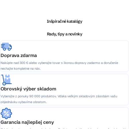
á
p
ä
Inšpiračné katalógy
t
i
Rady, tipy a novinky
e
Doprava zdarma
Nakúpte nad 300 € alebo vyberajte tovar s ikonou dopravy zadarmo a doručenie
nechajte kompletne na nás.
Obrovský výber skladom
Vyberajte z ponuky 90 000 produktov. Vďaka veľkým skladovým zásobám vašu
objednávku vybavíme obratom.
Garancia najlepšej ceny