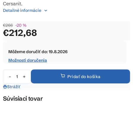
5
Cersanit.
hviezdičiek.
Detailné informácie
€266
–20 %
€212,68
Jednotková
cena:
Môžeme doručiť do:
19.8.2026
Možnosti doručenia
Pridať do košíka
Strážiť
Súvisiaci tovar