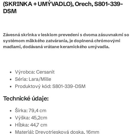
(SKRINKA + UMÝVADLO), Orech, S801-339-
DSM
Závesná skrinka v lesklom prevedení s dvoma zásuvnakmi so
systémom mäkkého zatvárania, je doplnená chrómovými
madlami, dodávaná vrátane keramického umývadla.
Výrobca: Cersanit
Séria: Lara/Mille
Produktový kód: S801-339-DSM
Technické údaje:
Šírka: 79,4 cm
Výška: 45,2cm
Hĺbka: 44,7 cm
Materiál: Drevotriesková doska, 16mm