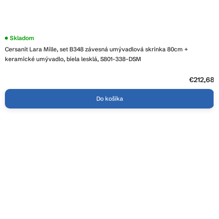
Priemerné
Skladom
hodnotenie
Cersanit Lara Mille, set B348 závesná umývadlová skrinka 80cm +
produktu
je
keramické umývadlo, biela lesklá, S801-338-DSM
3,6
z
5
€212,68
hviezdičiek.
Do košíka