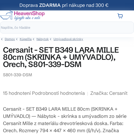
Prejsť
Doprava
ZDARMA
pri nákupe nad 300 €
na
obsah
NÁKUP
KOŠÍK
Domov
Kúpeľňa
Nábytok
Umývadlové skrinky
Cersanit - SET B349 LARA MILLE
80cm (SKRINKA + UMÝVADLO),
Orech, S801-339-DSM
S801-339-DSM
Priemerné
15 hodnotení
Podrobnosti hodnotenia
Značka:
Cersanit
hodnotenie
produktu
Cersanit - SET B349 LARA MILLE 80cm (SKRINKA +
je
UMÝVADLO) — Nábytok - skrinka s umývadlom zo série
4,2
Cersanit Mille z materiálu drevotriesková doska. Farba:
z
Orech. Rozmery 794 × 447 × 460 mm (š/h/v). Značka