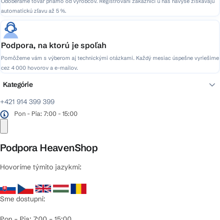
Odoberáme tovar priamo od výrobcov. Registrovaní zákazníci u nás navyše získavajú
automatickú zľavu až 5 %.
Podpora, na ktorú je spoľah
Pomôžeme vám s výberom aj technickými otázkami. Každý mesiac úspešne vyriešime
cez 4 000 hovorov a e-mailov.
Kategórie
+421 914 399 399
Pon - Pia: 7:00 - 15:00
Podpora HeavenShop
Hovoríme týmito jazykmi:
Sme dostupní:
Pon – Pia: 7:00 – 15:00