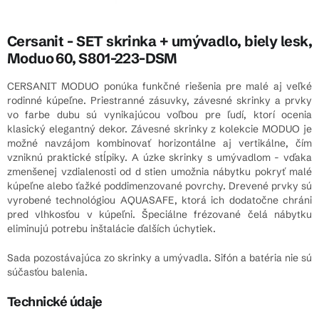
Cersanit - SET skrinka + umývadlo, biely lesk,
Moduo 60, S801-223-DSM
CERSANIT MODUO ponúka funkčné riešenia pre malé aj veľké
rodinné kúpeľne. Priestranné zásuvky, závesné skrinky a prvky
vo farbe dubu sú vynikajúcou voľbou pre ľudí, ktorí ocenia
klasický elegantný dekor. Závesné skrinky z kolekcie MODUO je
možné navzájom kombinovať horizontálne aj vertikálne, čím
vzniknú praktické stĺpiky. A úzke skrinky s umývadlom - vďaka
zmenšenej vzdialenosti od d stien umožnia nábytku pokryť malé
kúpeľne alebo ťažké poddimenzované povrchy. Drevené prvky sú
vyrobené technológiou AQUASAFE, ktorá ich dodatočne chráni
pred vlhkosťou v kúpeľni. Špeciálne frézované čelá nábytku
eliminujú potrebu inštalácie ďalších úchytiek.
Sada pozostávajúca zo skrinky a umývadla.
Sifón a batéria nie sú
súčasťou balenia.
Technické údaje