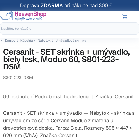
Prejsť
Doprava
ZDARMA
pri nákupe nad 300 €
na
obsah
NÁKUP
KOŠÍK
Domov
Kúpeľňa
Nábytok
Umývadlové skrinky
Cersanit - SET skrinka + umývadlo,
biely lesk, Moduo 60, S801-223-
DSM
S801-223-DSM
Priemerné
96 hodnotení
Podrobnosti hodnotenia
Značka:
Cersanit
hodnotenie
produktu
Cersanit - SET skrinka + umývadlo — Nábytok - skrinka s
je
umývadlom zo série Cersanit Moduo z materiálu
3,7
drevotriesková doska. Farba: Biela. Rozmery 595 × 447 ×
z
620 mm (š/h/v). Značka Cersanit.