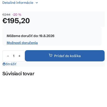
5
Detailné informácie
hviezdičiek.
€244
–20 %
€195,20
Jednotková
cena:
Môžeme doručiť do:
19.8.2026
Možnosti doručenia
Pridať do košíka
Strážiť
Súvisiaci tovar