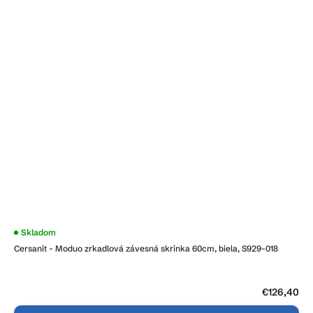
Priemerné
Skladom
hodnotenie
Cersanit - Moduo zrkadlová závesná skrinka 60cm, biela, S929-018
produktu
je
3,9
z
5
€126,40
hviezdičiek.