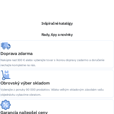
Z
á
p
ä
Inšpiračné katalógy
t
i
Rady, tipy a novinky
e
Doprava zdarma
Nakúpte nad 300 € alebo vyberajte tovar s ikonou dopravy zadarmo a doručenie
nechajte kompletne na nás.
Obrovský výber skladom
Vyberajte z ponuky 90 000 produktov. Vďaka veľkým skladovým zásobám vašu
objednávku vybavíme obratom.
Garancia najlepšej ceny