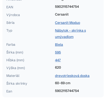
5902115744754
EAN
Cersanit
Výrobca
Séria
Cersanit Moduo
Typ
Nábytok - skrinka s
umývadlom
Farba
Biela
Šírka (mm)
595
Hĺbka (mm)
447
620
Výška (mm)
Materiál
drevotriesková doska
60-69 cm
Šírka skrinky
5902115744754
Ean