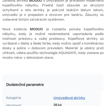
Závesná skrinka
MODUO
s umývadlom je príkladom moderného
kúpeľňového nábytku. Predné časti zásuviek so skrytými
úchytkami a telo skrinky je pokryté lesklým bielym lakom,
umývadlo je s prepadom a otvorom pre batériu. Zásuvky sú
vybavené tichým zatváracím systémom.
Nová kolekcia
MODUO
je rozsiahla ponuka kúpeľňového
nábytku, kedy je možné neobmedzené usporiadanie podľa
možností priestoru a vašej predstavy. Kúpeľňové skrinky sú
vyrábané v bielej a šedej farbe, kedy možno spojiť s kombináciou
dosky a police v dubovom prevedení. Materiál je odolný proti
vlhkosti, vďaka použitiu technológie AQUASAFE, kedy zostane po
mnoho rokov v dokonalom stave.
Dodatočné parametre
Kategória
Umývadlové skrinky
39 kg
Hmotnosť