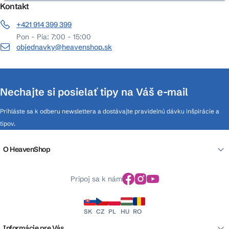
Kontakt
+421 914 399 399
Pon - Pia: 7:00 - 15:00
objednavky@heavenshop.sk
Nechajte si posielať tipy na Váš e-mail
Prihláste sa k odberu newslettera a dostávajte pravidelnú dávku inšpirácie a
tipov.
O HeavenShop
Pripoj sa k nám
SK
CZ
PL
HU
RO
Informácie pre Vás