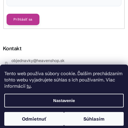
Vložením e-mailu súhlasíte s
podmienkami ochrany osobných údajov
Prihlásiť sa
Kontakt
objednavky
@
heavenshop.sk
+421 914 399 399
Tento web používa súbory cookie. Ďalším prechádzaním
_Info objednávky : +421 914 399 399 Pracovné dni od
tohto webu vyjadrujete súhlas s ich používaním. Viac
8.00 hod. do 12.00 . REKLAMÁCIE : +421 914 399 399
informácií
tu
.
HeavenShop.sk
HeavenShop.sk
Nastavenie
Odmietnuť
Súhlasím
Copyright 2026
Heavenshop
. Všetky práva vyhradené.
Vytvoril Shoptet Premium