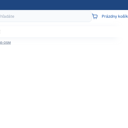
Prázdny košík
NÁKUPNÝ
KOŠÍK
j
155-DSM