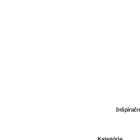
Inšpiračn
Preskočiť kategórie
Kategórie