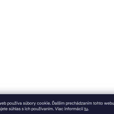
web používa súbory cookie. Ďalším prechádzaním tohto web
jete súhlas s ich používaním. Viac informácií
tu
.