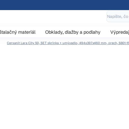
štalačný materiál
Obklady, dlažby a podlahy
Výpreda
Cersanit Lara City 50, SET skrinka + umývadlo, 494x397x460 mm, orech, S801-