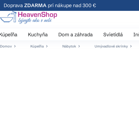
Prejsť
Doprava
ZDARMA
pri nákupe nad 300 €
na
obsah
Kúpeľňa
Kuchyňa
Dom a záhrada
Svietidlá
In
Domov
Kúpeľňa
Nábytok
Umývadlové skrinky