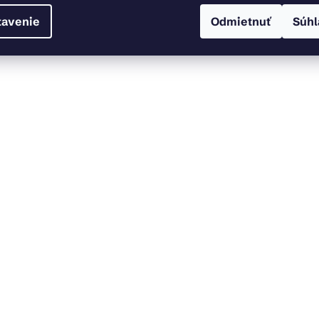
tavenie
Odmietnuť
Súhl