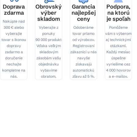
e
Doprava
Obrovský
Garancia
Podpora,
zdarma
výber
najlepšej
na ktorú
skladom
ceny
je spoľah
Nakúpte nad
300 € alebo
Vyberajte z
Odoberáme
Pomôžeme
vyberajte
ponuky
tovar priamo
vám s výberom
tovar s ikonou
90 000 produktov.
od výrobcov.
aj technickými
dopravy
Vďaka veľkým
Registrovaní
otázkami.
zadarmo a
skladovým
zákazníci u nás
Každý mesiac
doručenie
zásobám vašu
navyše
úspešne
nechajte
objednávku
získavajú
vyriešime cez
kompletne na
vybavíme
automatickú
4 000 hovorov
nás.
obratom.
zľavu až 5 %.
a e-mailov.