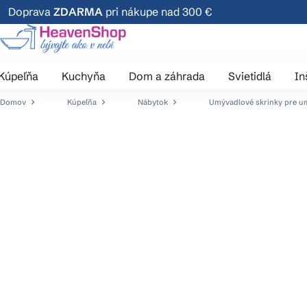
Prejsť
Doprava
ZDARMA
pri nákupe nad 300 €
na
obsah
Kúpeľňa
Kuchyňa
Dom a záhrada
Svietidlá
In
Domov
Kúpeľňa
Nábytok
Umývadlové skrinky pre u