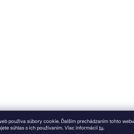
web používa súbory cookie. Ďalším prechádzaním tohto web
jete súhlas s ich používaním. Viac informácií
tu
.