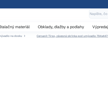
štalačný materiál
Obklady, dlažby a podlahy
Výpreda
mývadlo na dosku
Cersanit Tirso, závesná skrinka pod umývadlo 794x44