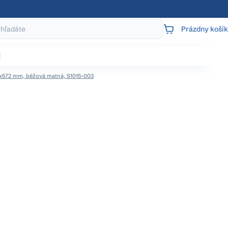
Prázdny košík
NÁKUPNÝ
KOŠÍK
j
7x572 mm, béžová matná, S1015-003