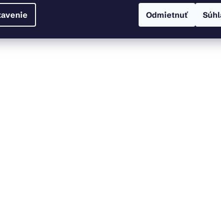
tavenie
Odmietnuť
Súhl