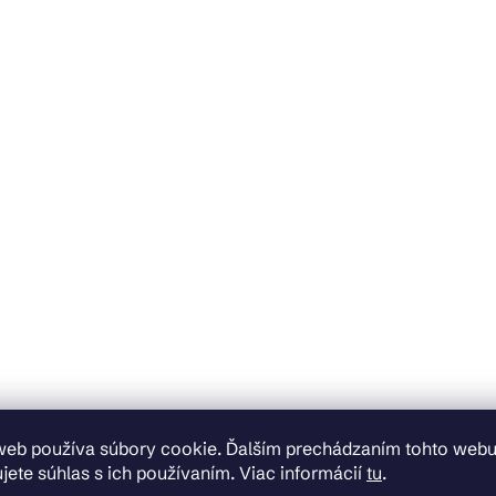
web používa súbory cookie. Ďalším prechádzaním tohto web
jete súhlas s ich používaním. Viac informácií
tu
.