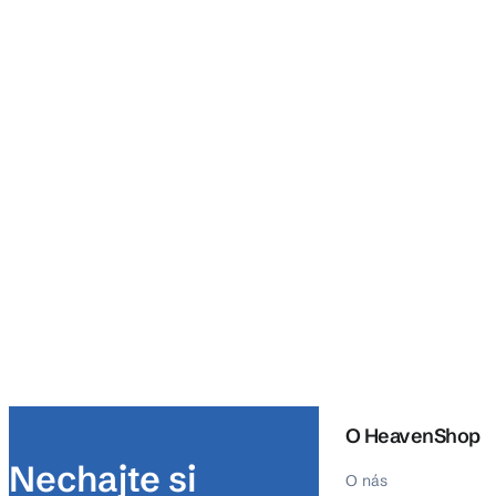
O HeavenShop
Nechajte si
O nás