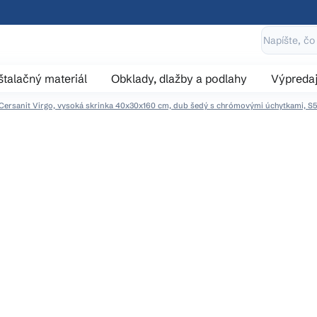
štalačný materiál
Obklady, dlažby a podlahy
Výpreda
Cersanit Virgo, vysoká skrinka 40x30x160 cm, dub šedý s chrómovými úchytkami, S