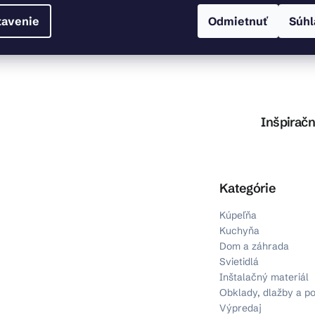
tavenie
Odmietnuť
Súhl
Inšpiračn
Preskočiť kategórie
Kategórie
Kúpeľňa
Kuchyňa
Dom a záhrada
Svietidlá
Inštalačný materiál
Obklady, dlažby a p
Výpredaj