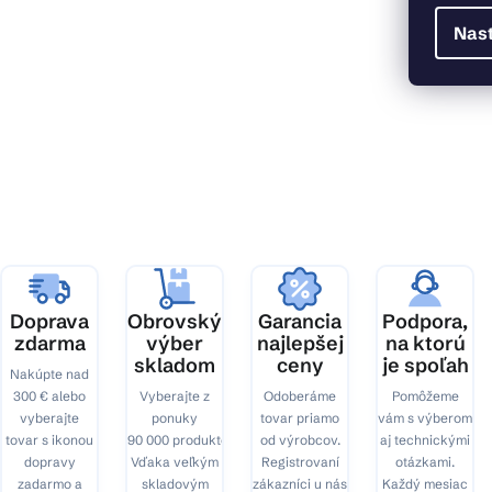
Nas
Z
á
p
ä
t
i
e
Doprava
Obrovský
Garancia
Podpora,
zdarma
výber
najlepšej
na ktorú
skladom
ceny
je spoľah
Nakúpte nad
300 € alebo
Vyberajte z
Odoberáme
Pomôžeme
vyberajte
ponuky
tovar priamo
vám s výberom
tovar s ikonou
90 000 produktov.
od výrobcov.
aj technickými
dopravy
Vďaka veľkým
Registrovaní
otázkami.
zadarmo a
skladovým
zákazníci u nás
Každý mesiac