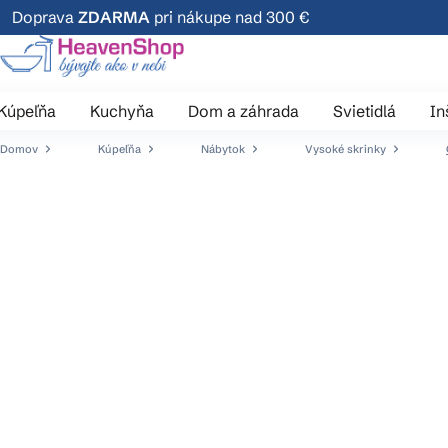
Prejsť
Doprava
ZDARMA
pri nákupe nad 300 €
na
obsah
Kúpeľňa
Kuchyňa
Dom a záhrada
Svietidlá
In
Domov
Kúpeľňa
Nábytok
Vysoké skrinky