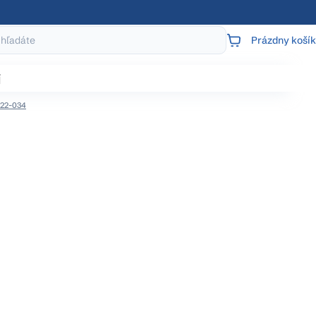
Prázdny košík
NÁKUPNÝ
KOŠÍK
j
522-034