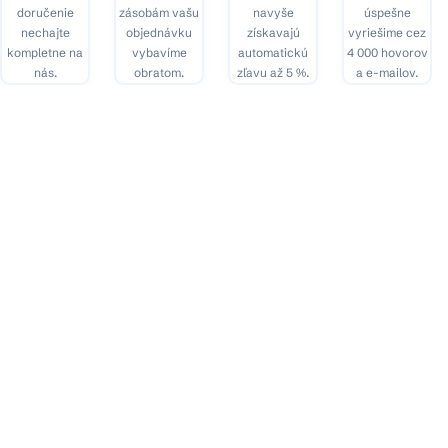
doručenie
zásobám vašu
navyše
úspešne
nechajte
objednávku
získavajú
vyriešime cez
kompletne na
vybavíme
automatickú
4 000 hovorov
nás.
obratom.
zľavu až 5 %.
a e-mailov.