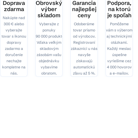
Doprava
Obrovský
Garancia
Podpora,
zdarma
výber
najlepšej
na ktorú
skladom
ceny
je spoľah
Nakúpte nad
300 € alebo
Vyberajte z
Odoberáme
Pomôžeme
vyberajte
ponuky
tovar priamo
vám s výberom
tovar s ikonou
90 000 produktov.
od výrobcov.
aj technickými
dopravy
Vďaka veľkým
Registrovaní
otázkami.
zadarmo a
skladovým
zákazníci u nás
Každý mesiac
doručenie
zásobám vašu
navyše
úspešne
nechajte
objednávku
získavajú
vyriešime cez
kompletne na
vybavíme
automatickú
4 000 hovorov
nás.
obratom.
zľavu až 5 %.
a e-mailov.