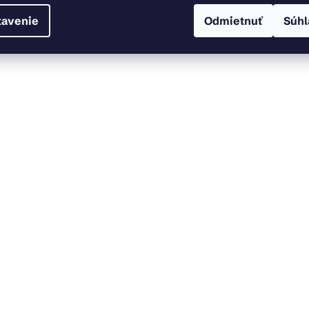
tavenie
Odmietnuť
Súhl