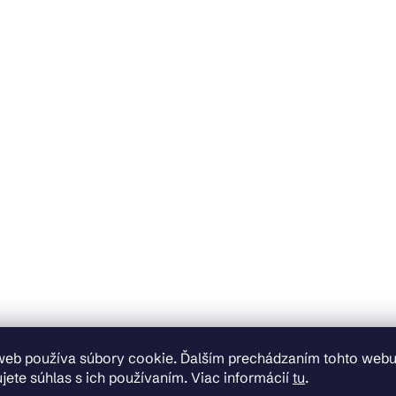
web používa súbory cookie. Ďalším prechádzaním tohto web
jete súhlas s ich používaním. Viac informácií
tu
.