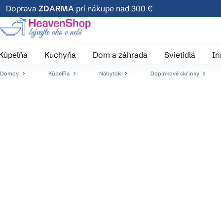
Prejsť
Doprava
ZDARMA
pri nákupe nad 300 €
na
obsah
Kúpeľňa
Kuchyňa
Dom a záhrada
Svietidlá
In
Domov
Kúpeľňa
Nábytok
Doplnkové skrinky