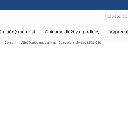
štalačný materiál
Obklady, dlažby a podlahy
Výpreda
Cersanit - VIRGO závesná skrinka 40cm, biela-chróm, S522-039