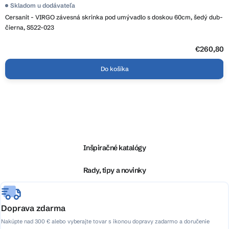
Skladom u dodávateľa
Cersanit - VIRGO závesná skrinka pod umývadlo s doskou 60cm, šedý dub-
čierna, S522-023
€260,80
Do košíka
Z
á
p
ä
Inšpiračné katalógy
t
i
Rady, tipy a novinky
e
Doprava zdarma
Nakúpte nad 300 € alebo vyberajte tovar s ikonou dopravy zadarmo a doručenie