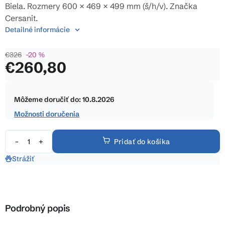
5
Biela. Rozmery 600 × 469 × 499 mm (š/h/v). Značka
hviezdičiek.
Cersanit.
Detailné informácie
€326
–20 %
€260,80
Jednotková
cena:
Môžeme doručiť do:
10.8.2026
Možnosti doručenia
Pridať do košíka
Strážiť
Podrobný popis