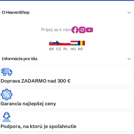
O HeavenShop
Pripoj sa k nám
SK
CZ
PL
HU
RO
Informácie pre Vás
Doprava ZADARMO nad 300 €
Garancia najlepšej ceny
Podpora, na ktorú je spoľahnutie