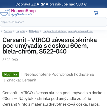
Prejsť
Doprava
ZDARMA
pri nákupe nad 300 €
na
obsah
NÁKUP
KOŠÍK
Domov
Kúpeľňa
Nábytok
Umývadlové skrinky pre umývadlo na dosku
Cersanit - VIRGO závesná skrinka
pod umývadlo s doskou 60cm,
biela-chróm, S522-040
S522-040
Priemerné
Neohodnotené
Podrobnosti hodnotenia
Novinka
hodnotenie
Značka:
Cersanit
produktu
je
Cersanit - VIRGO závesná skrinka pod umývadlo s doskou
0,0
60cm — Nábytok - skrinka pod umývadlo zo série
z
Cersanit Virgo z materiálu drevotriesková doska. Farba: