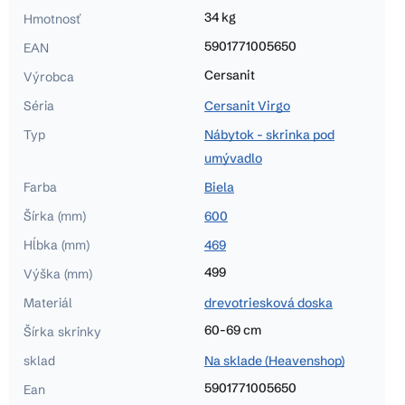
34 kg
Hmotnosť
5901771005650
EAN
Cersanit
Výrobca
Séria
Cersanit Virgo
Typ
Nábytok - skrinka pod
umývadlo
Farba
Biela
Šírka (mm)
600
Hĺbka (mm)
469
499
Výška (mm)
Materiál
drevotriesková doska
60-69 cm
Šírka skrinky
sklad
Na sklade (Heavenshop)
5901771005650
Ean