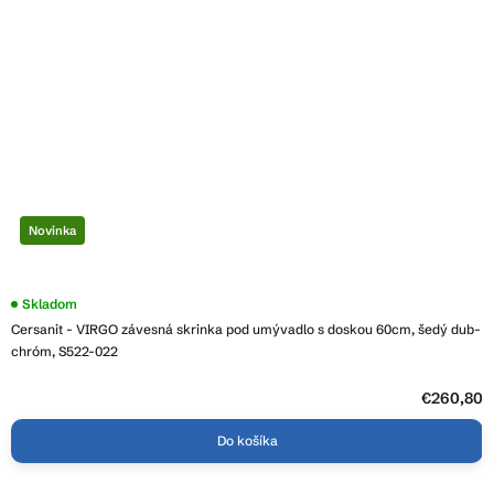
Novinka
Skladom
Cersanit - VIRGO závesná skrinka pod umývadlo s doskou 60cm, šedý dub-
chróm, S522-022
€260,80
Do košíka