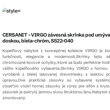
CERSANIT - VIRGO závesná skrinka pod umýva
doskou, biela-chróm, S522-040
Kúpeľňový nábytok z koncepčnej kolekcie VIRGO je ko
funkčnosti, elegancie a modernosti.
Skrinky tejto s
chrómované kovové úchytky, ktoré sa budú perfektne hodi
vášho kúpeľňového vybavenia.
Skrinky VIRGO s hornou 
vyrobené z bielej lakovanej drevotriesky s lesklou p
úpravou.
Dve praktické zásuvky sú vybavené systém
close“.
Vo vnútri hornej zásuvky je výrez pre sifón s kryt
zásuviek je pokrytý jemnou sivou štruktúrou ľanu.
Nábytok 
zmontovaný.