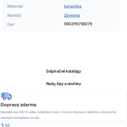
Materiál
keramika
Montáž
Závesná
5902115798276
Ean
Z
á
p
ä
Inšpiračné katalógy
t
i
Rady, tipy a novinky
e
Doprava zdarma
Nakúpte nad 300 € alebo vyberajte tovar s ikonou dopravy zadarmo a doručenie
nechajte kompletne na nás.