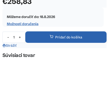
€258,83
z
5
Jednotková
hviezdičiek.
cena:
Môžeme doručiť do:
18.8.2026
Možnosti doručenia
Pridať do košíka
Strážiť
Súvisiaci tovar