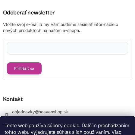
Odoberať newsletter
Vložte svoj e-mail a my Vám budeme zasielať informácie o
nových produktoch na našom e-shope.
Vložením e-mailu súhlasíte s
podmienkami ochrany osobných údajov
Prihlásiť sa
Kontakt
objednavky
@
heavenshop.sk
+421 914 399 399
Tento web používa súbory cookie. Ďalším prechádzaním
_Info objednávky : +421 914 399 399 Pracovné dni od
tohto webu vyjadrujete súhlas s ich používaním. Viac
8.00 hod. do 12.00 . REKLAMÁCIE : +421 914 399 399