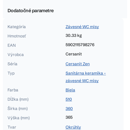
Dodatočné parametre
Kategória
Závesné WC misy
30.33 kg
Hmotnosť
5902115798276
EAN
Cersanit
Výrobca
Séria
Cersanit Zen
Typ
Sanitárna keramika -
závesné WC misy
Farba
Biela
Dĺžka (mm)
510
Šírka (mm)
360
365
Výška (mm)
Tvar
Okrúhly