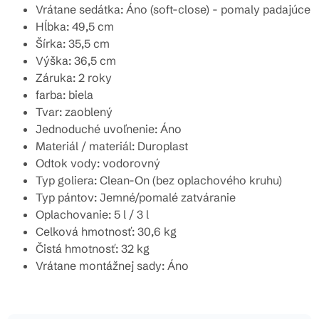
Vrátane sedátka: Áno (soft-close) - pomaly padajúce
Hĺbka: 49,5 cm
Šírka: 35,5 cm
Výška: 36,5 cm
Záruka: 2 roky
farba: biela
Tvar: zaoblený
Jednoduché uvoľnenie: Áno
Materiál / materiál: Duroplast
Odtok vody: vodorovný
Typ goliera: Clean-On (
bez oplachového kruhu
)
Typ pántov: Jemné/pomalé zatváranie
Oplachovanie: 5 l / 3 l
Celková hmotnosť: 30,6 kg
Čistá hmotnosť: 32 kg
Vrátane montážnej sady: Áno