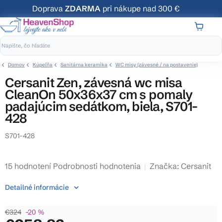
Prejsť
Doprava
ZDARMA
pri nákupe nad 300 €
na
obsah
NÁKUP
KOŠÍK
Domov
Kúpeľňa
Sanitárna keramika
WC misy (závesné / na postavenie)
Cersanit Zen, závesná wc misa
CleanOn 50x36x37 cm s pomaly
padajúcim sedátkom, biela, S701-
428
S701-428
Priemerné
15 hodnotení
Podrobnosti hodnotenia
Značka:
Cersanit
hodnotenie
Detailné informácie
produktu
je
€324
–20 %
4,1