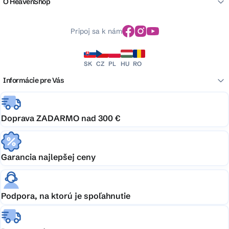
O HeavenShop
Pripoj sa k nám
SK
CZ
PL
HU
RO
Informácie pre Vás
Doprava ZADARMO nad 300 €
Garancia najlepšej ceny
Podpora, na ktorú je spoľahnutie