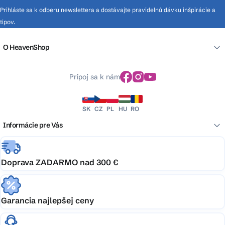
Prihláste sa k odberu newslettera a dostávajte pravidelnú dávku inšpirácie a
tipov.
O HeavenShop
Pripoj sa k nám
SK
CZ
PL
HU
RO
Informácie pre Vás
Doprava ZADARMO nad 300 €
Garancia najlepšej ceny