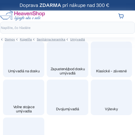
Prejsť
Doprava
ZDARMA
pri nákupe nad 300 €
na
obsah
NÁKUP
KOŠÍK
Domov
Kúpeľňa
Sanitárna keramika
Umývadlá
Zapustené/pod dosku
Umývadlá na dosku
Klasické - závesné
umývadlá
Voľne stojace
Dvojumývadlá
Výlevky
umývadla