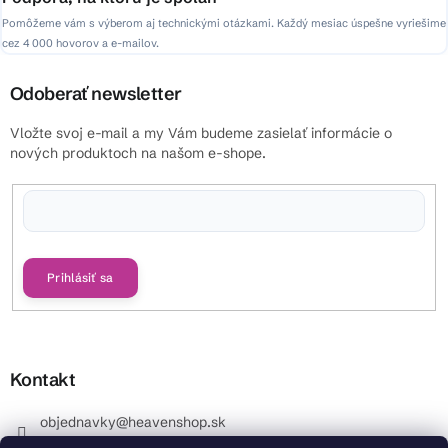
Pomôžeme vám s výberom aj technickými otázkami. Každý mesiac úspešne vyriešime
cez 4 000 hovorov a e-mailov.
Odoberať newsletter
Vložte svoj e-mail a my Vám budeme zasielať informácie o
nových produktoch na našom e-shope.
Vložením e-mailu súhlasíte s
podmienkami ochrany osobných údajov
Prihlásiť sa
Kontakt
objednavky
@
heavenshop.sk
+421 914 399 399