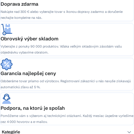
v
Doprava zdarma
k
Nakúpte nad 300 € alebo vyberajte tovar s ikonou dopravy zadarmo a doručenie
y
nechajte kompletne na nás.
v
ý
p
Obrovský výber skladom
i
Vyberajte z ponuky 90 000 produktov. Vďaka veľkým skladovým zásobám vašu
s
objednávku vybavíme obratom.
u
Garancia najlepšej ceny
Odoberáme tovar priamo od výrobcov. Registrovaní zákazníci u nás navyše získavajú
automatickú zľavu až 5 %.
Podpora, na ktorú je spoľah
Pomôžeme vám s výberom aj technickými otázkami. Každý mesiac úspešne vyriešime
cez 4 000 hovorov a e-mailov.
Kategórie