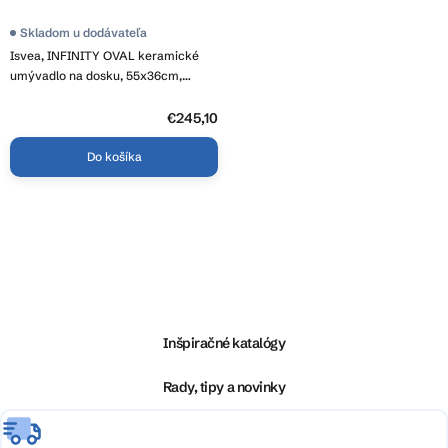
t
o
Skladom u dodávateľa
v
Isvea, INFINITY OVAL keramické
umývadlo na dosku, 55x36cm,
terracotta, 10NF65055-2U
€245,10
Do košíka
O
v
l
Z
á
á
d
p
a
ä
Inšpiračné katalógy
c
t
i
i
Rady, tipy a novinky
e
e
p
r