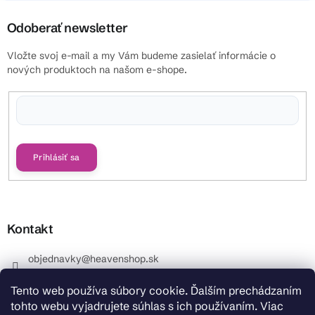
Odoberať newsletter
Vložte svoj e-mail a my Vám budeme zasielať informácie o
nových produktoch na našom e-shope.
Vložením e-mailu súhlasíte s
podmienkami ochrany osobných údajov
Prihlásiť sa
Kontakt
objednavky
@
heavenshop.sk
+421 914 399 399
Tento web používa súbory cookie. Ďalším prechádzaním
_Info objednávky : +421 914 399 399 Pracovné dni od
tohto webu vyjadrujete súhlas s ich používaním. Viac
8.00 hod. do 12.00 . REKLAMÁCIE : +421 914 399 399