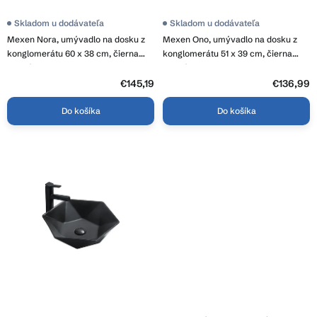
t
o
Skladom u dodávateľa
Skladom u dodávateľa
v
Mexen Nora, umývadlo na dosku z
Mexen Ono, umývadlo na dosku z
konglomerátu 60 x 38 cm, čierna
konglomerátu 51 x 39 cm, čierna
matná, 23056071
matná, 23045171
€145,19
€136,99
Do košíka
Do košíka