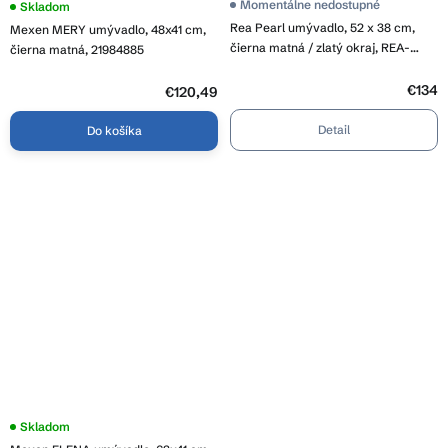
Momentálne nedostupné
Skladom
Rea Pearl umývadlo, 52 x 38 cm,
Mexen MERY umývadlo, 48x41 cm,
čierna matná / zlatý okraj, REA-
čierna matná, 21984885
U0692
€134
€120,49
Detail
Do košíka
Skladom