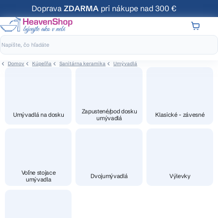
Prejsť
Doprava
ZDARMA
pri nákupe nad 300 €
na
obsah
NÁKUP
KOŠÍK
Domov
Kúpeľňa
Sanitárna keramika
Umývadlá
Zapustené/pod dosku
Umývadlá na dosku
Klasické - závesné
umývadlá
Voľne stojace
Dvojumývadlá
Výlevky
umývadla