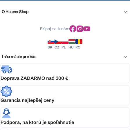
O HeavenShop
Pripoj sa k nám
SK
CZ
PL
HU
RO
Informácie pre Vás
Doprava ZADARMO nad 300 €
Garancia najlepšej ceny
Podpora, na ktorú je spoľahnutie