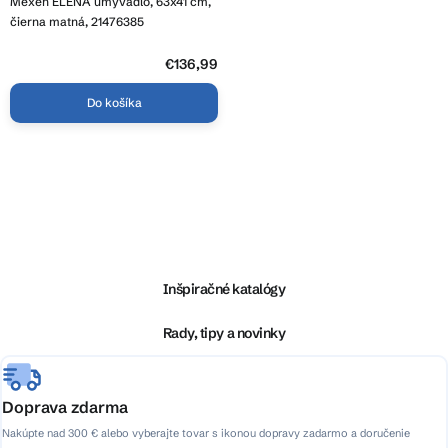
Mexen ELENA umývadlo, 63x41 cm,
čierna matná, 21476385
€136,99
Do košíka
O
v
l
Z
á
á
d
p
a
ä
Inšpiračné katalógy
c
t
i
i
Rady, tipy a novinky
e
e
p
r
v
Doprava zdarma
k
Nakúpte nad 300 € alebo vyberajte tovar s ikonou dopravy zadarmo a doručenie