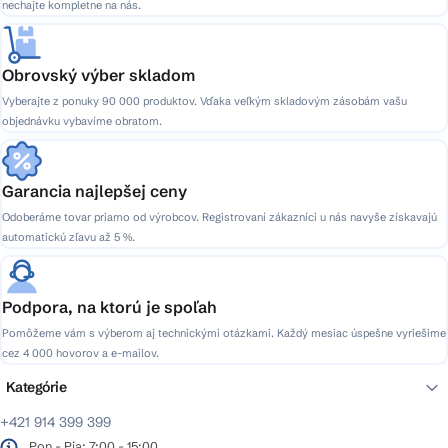
y
nechajte kompletne na nás.
v
ý
p
Obrovský výber skladom
i
Vyberajte z ponuky 90 000 produktov. Vďaka veľkým skladovým zásobám vašu
s
objednávku vybavíme obratom.
u
Garancia najlepšej ceny
Odoberáme tovar priamo od výrobcov. Registrovaní zákazníci u nás navyše získavajú
automatickú zľavu až 5 %.
Podpora, na ktorú je spoľah
Pomôžeme vám s výberom aj technickými otázkami. Každý mesiac úspešne vyriešime
cez 4 000 hovorov a e-mailov.
Kategórie
+421 914 399 399
Pon - Pia: 7:00 - 15:00