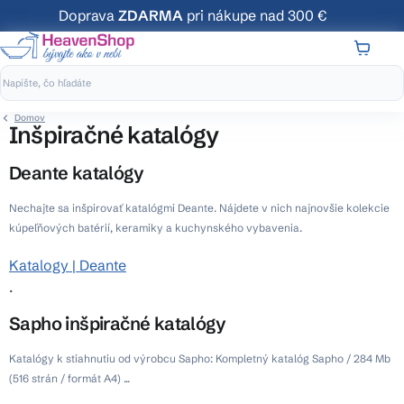
Prejsť
Doprava
ZDARMA
pri nákupe nad 300 €
na
obsah
NÁKUP
KOŠÍK
Domov
Inšpiračné katalógy
Deante katalógy
Nechajte sa inšpirovať katalógmi Deante. Nájdete v nich najnovšie kolekcie
kúpeľňových batérií, keramiky a kuchynského vybavenia.
Katalogy | Deante
.
Sapho inšpiračné katalógy
Katalógy k stiahnutiu od výrobcu Sapho: Kompletný katalóg Sapho / 284 Mb
(516 strán / formát A4) ...