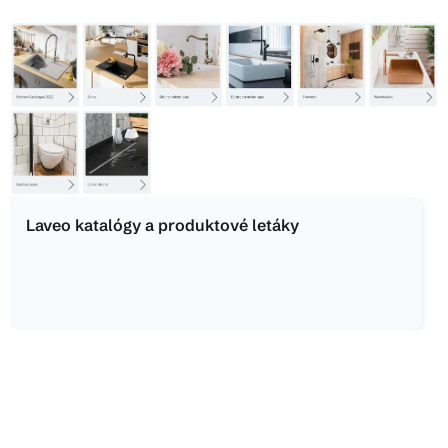
V
ý
p
i
s
č
l
á
n
Laveo katalógy a produktové letáky
k
o
v