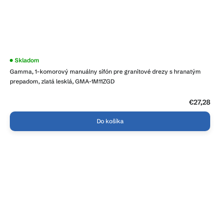
Skladom
Gamma, 1-komorový manuálny sifón pre granitové drezy s hranatým
prepadom, zlatá lesklá, GMA-1M11ZGD
€27,28
Do košíka