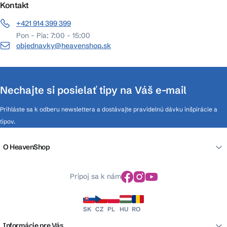
Kontakt
+421 914 399 399
Pon - Pia: 7:00 - 15:00
objednavky@heavenshop.sk
Nechajte si posielať tipy na Váš e-mail
Prihláste sa k odberu newslettera a dostávajte pravidelnú dávku inšpirácie a
tipov.
O HeavenShop
Pripoj sa k nám
SK
CZ
PL
HU
RO
Informácie pre Vás