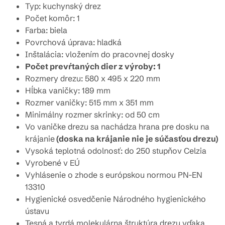
Typ: kuchynský drez
Počet komôr: 1
Farba: biela
Povrchová úprava: hladká
Inštalácia: vložením do pracovnej dosky
Počet prevŕtaných dier z výroby: 1
Rozmery drezu: 580 x 495 x 220 mm
Hĺbka vaničky: 189 mm
Rozmer vaničky:
515
mm x 351 mm
Minimálny rozmer skrinky: od 50 cm
Vo vaničke drezu sa nachádza hrana pre dosku na
krájanie
(doska na krájanie nie je súčasťou drezu)
Vysoká teplotná odolnosť: do 250 stupňov Celzia
Vyrobené v EÚ
Vyhlásenie o zhode s európskou normou PN-EN
13310
Hygienické osvedčenie Národného hygienického
ústavu
Tesná a tvrdá molekulárna štruktúra drezu vďaka