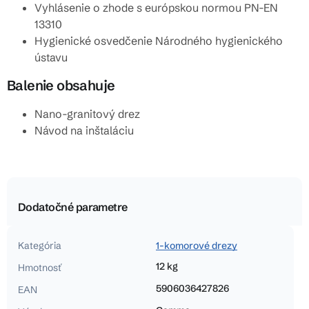
Vyhlásenie o zhode s európskou normou PN-EN
13310
Hygienické osvedčenie Národného hygienického
ústavu
Balenie obsahuje
Nano-granitový drez
Návod na inštaláciu
Dodatočné parametre
Kategória
1-komorové drezy
12 kg
Hmotnosť
5906036427826
EAN