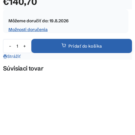
€140,70
5
hviezdičiek.
Jednotková
cena:
Môžeme doručiť do:
19.8.2026
Možnosti doručenia
Pridať do košíka
Strážiť
Súvisiaci tovar