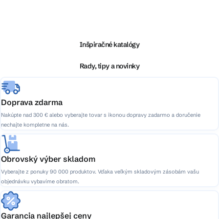
Z
á
p
ä
Inšpiračné katalógy
t
i
Rady, tipy a novinky
e
Doprava zdarma
Nakúpte nad 300 € alebo vyberajte tovar s ikonou dopravy zadarmo a doručenie
nechajte kompletne na nás.
Obrovský výber skladom
Vyberajte z ponuky 90 000 produktov. Vďaka veľkým skladovým zásobám vašu
objednávku vybavíme obratom.
Garancia najlepšej ceny