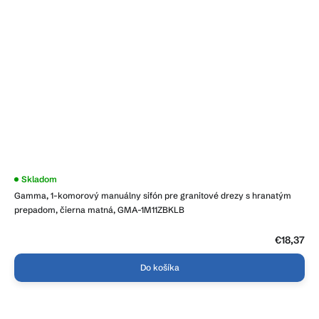
Priemerné
Skladom
hodnotenie
Gamma, 1-komorový manuálny sifón pre granitové drezy s hranatým
produktu
je
prepadom, čierna matná, GMA-1M11ZBKLB
4,0
z
5
€18,37
hviezdičiek.
Do košíka