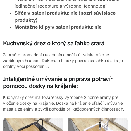
jedinečnej receptúre a výrobnej technológii
Sifón v balení produktu: nie (pozri súvisiace
produkty)
Montážne klipy v balení produktu: nie
Kuchynský drez o ktorý sa ľahko stará
Zabráňte hromadeniu usadenín a nečistôt vďaka mierne
zaobleným hranám. Dokonale hladký povrch sa ľahko čistí a je
odolný voči poškodeniu.
Inteligentné umývanie a príprava potravín
pomocou dosky na krájanie:
Kuchynský drez má továrensky vyrobené 2 horné hrany pre
vloženie dosky na krájanie. Doska na krájanie
uľahčí umývanie
mäsa a zeleniny a zvýši pohodlie pri každodenných činnostiach.