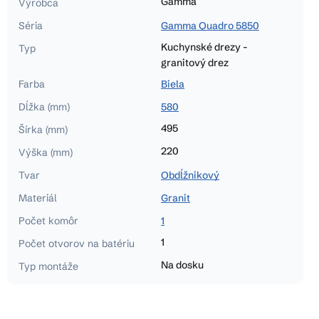
Gamma
Výrobca
Séria
Gamma Quadro 5850
Kuchynské drezy -
Typ
granitový drez
Farba
Biela
Dĺžka (mm)
580
495
Šírka (mm)
220
Výška (mm)
Tvar
Obdĺžnikový
Materiál
Granit
Počet komôr
1
1
Počet otvorov na batériu
Na dosku
Typ montáže