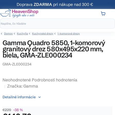
Prejsť
Doprava
ZDARMA
pri nákupe nad 300 €
na
obsah
NÁKUP
KOŠÍK
Domov
Kuchyňa
Kuchynské drezy
1-komorové drezy
Gamma Quadro 5850, 1-komorový
granitový drez 580x495x220 mm,
biela, GMA-ZLE000234
GMA-ZLE000234
Priemerné
Neohodnotené
Podrobnosti hodnotenia
hodnotenie
Značka:
Gamma
produktu
Detailné informácie
je
0,0
€229
–38 %
z