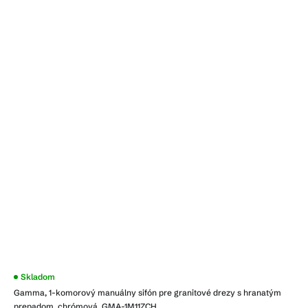
Priemerné
Skladom
hodnotenie
Gamma, 1-komorový manuálny sifón pre granitové drezy s hranatým
produktu
je
prepadom, chrómová, GMA-1M11ZCH