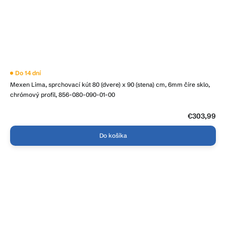
Priemerné
Do 14 dní
hodnotenie
Mexen Lima, sprchovací kút 80 (dvere) x 90 (stena) cm, 6mm číre sklo,
produktu
je
chrómový profil, 856-080-090-01-00
5,0
z
5
€303,99
hviezdičiek.
Do košíka