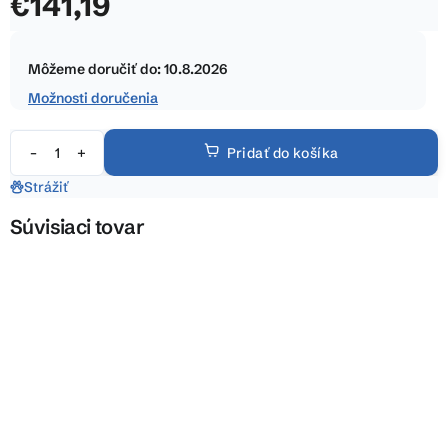
€141,19
z
5
Jednotková
hviezdičiek.
cena:
Môžeme doručiť do:
10.8.2026
Možnosti doručenia
Pridať do košíka
Strážiť
Súvisiaci tovar