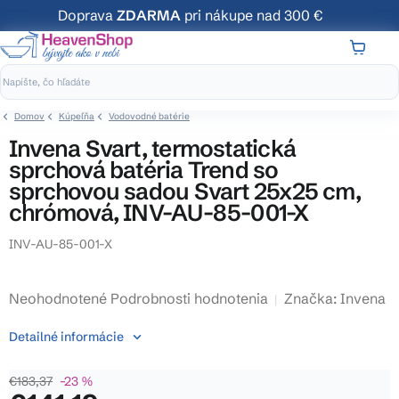
Prejsť
Doprava
ZDARMA
pri nákupe nad 300 €
na
obsah
NÁKUP
KOŠÍK
Domov
Kúpeľňa
Vodovodné batérie
Invena Svart, termostatická
sprchová batéria Trend so
sprchovou sadou Svart 25x25 cm,
chrómová, INV-AU-85-001-X
INV-AU-85-001-X
Priemerné
Neohodnotené
Podrobnosti hodnotenia
Značka:
Invena
hodnotenie
Detailné informácie
produktu
je
€183,37
–23 %
0,0