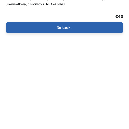
umývadlová, chrómová, REA-A5693
€40
Do košíka