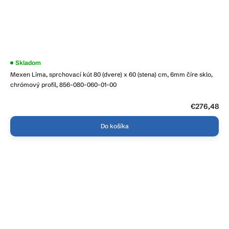
Priemerné
Skladom
hodnotenie
Mexen Lima, sprchovací kút 80 (dvere) x 60 (stena) cm, 6mm číre sklo,
produktu
je
chrómový profil, 856-080-060-01-00
4,0
z
5
€276,48
hviezdičiek.
Do košíka