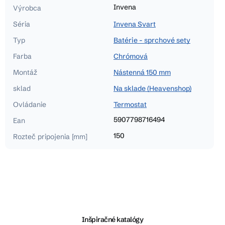
Invena
Výrobca
Séria
Invena Svart
Typ
Batérie - sprchové sety
Farba
Chrómová
Montáž
Nástenná 150 mm
sklad
Na sklade (Heavenshop)
Ovládanie
Termostat
5907798716494
Ean
150
Rozteč pripojenia [mm]
Z
á
p
ä
Inšpiračné katalógy