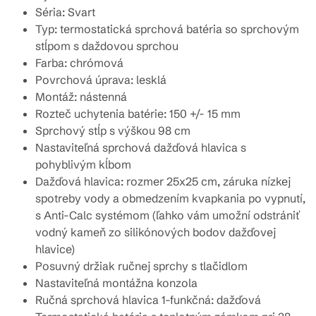
Séria: Svart
Typ: termostatická sprchová batéria so sprchovým
stĺpom s daždovou sprchou
Farba: chrómová
Povrchová úprava: lesklá
Montáž: nástenná
Rozteč uchytenia batérie: 150 +/- 15 mm
Sprchový stĺp s výškou 98 cm
Nastaviteľná sprchová dažďová hlavica s
pohyblivým kĺbom
Dažďová hlavica: rozmer
25x25 cm, záruka nízkej
spotreby vody a obmedzením kvapkania po vypnutí,
s Anti-Calc systémom (ľahko vám umožní odstrániť
vodný kameň zo silikónových bodov dažďovej
hlavice)
Posuvný držiak ručnej sprchy s tlačidlom
Nastaviteľná montážna konzola
Ručná sprchová hlavica 1-funkčná: dažďová