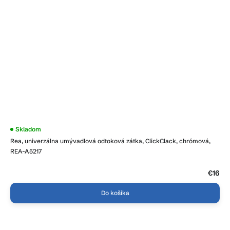
Priemerné
Skladom
hodnotenie
Rea, univerzálna umývadlová odtoková zátka, ClickClack, chrómová,
produktu
je
REA-A5217
5,0
z
5
€16
hviezdičiek.
Do košíka