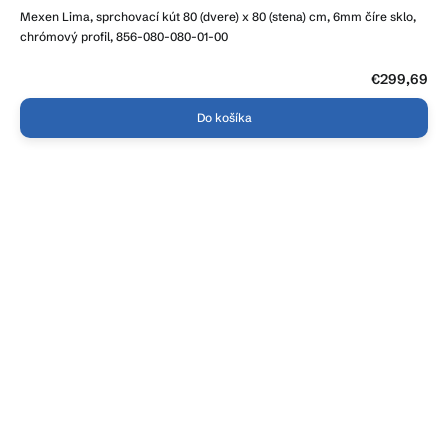
hodnotenie
Mexen Lima, sprchovací kút 80 (dvere) x 80 (stena) cm, 6mm číre sklo,
produktu
je
chrómový profil, 856-080-080-01-00
4,3
z
5
€299,69
hviezdičiek.
Do košíka