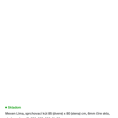
Priemerné
Skladom
hodnotenie
Mexen Lima, sprchovací kút 85 (dvere) x 80 (stena) cm, 6mm číre sklo,
produktu