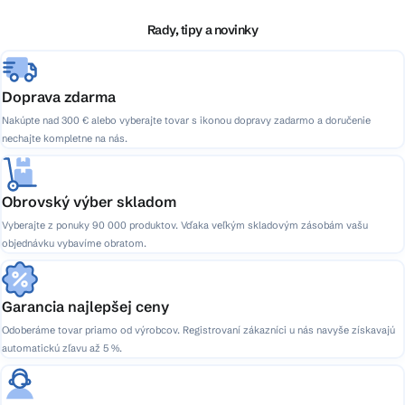
t
i
Rady, tipy a novinky
e
Doprava zdarma
Nakúpte nad 300 € alebo vyberajte tovar s ikonou dopravy zadarmo a doručenie
nechajte kompletne na nás.
Obrovský výber skladom
Vyberajte z ponuky 90 000 produktov. Vďaka veľkým skladovým zásobám vašu
objednávku vybavíme obratom.
Garancia najlepšej ceny
Odoberáme tovar priamo od výrobcov. Registrovaní zákazníci u nás navyše získavajú
automatickú zľavu až 5 %.