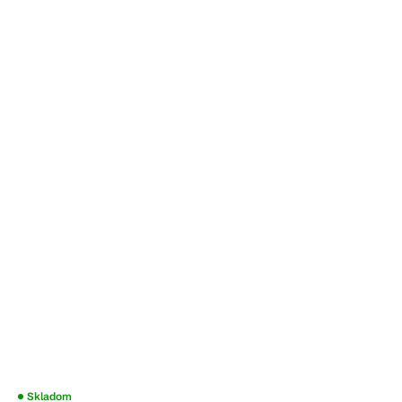
Priemerné
Skladom