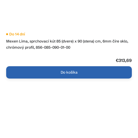
Priemerné
Do 14 dní
hodnotenie
Mexen Lima, sprchovací kút 85 (dvere) x 90 (stena) cm, 6mm číre sklo,
produktu
je
chrómový profil, 856-085-090-01-00
5,0
z
5
€313,69
hviezdičiek.
Do košíka