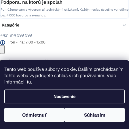
Podpora, na ktorú je spoľah
Pomôžeme vám s výberom aj technickými otázkami. Každý mesiac úspešne vyriešime
cez 4 000 hovorov a e-mailov.
Kategórie
+421 914 399 399
Pon - Pia: 7:00 - 15:00
Podpora HeavenShop
Tento web používa súbory cookie. Ďalším prechádzaním
Hovoríme týmito jazykmi:
tohto webu vyjadrujete súhlas s ich používaním. Viac
informácií
tu
.
Sme dostupní:
Nastavenie
Pon – Pia: 7:00 – 15:00
Odmietnuť
Súhlasím