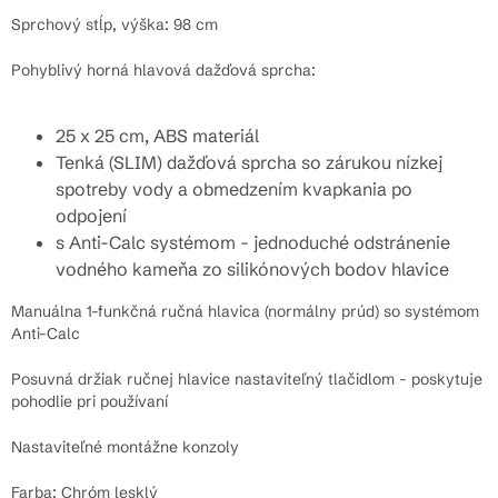
Sprchový stĺp, výška: 98 cm
Pohyblivý horná hlavová dažďová sprcha:
25 x 25 cm, ABS materiál
Tenká (SLIM) dažďová sprcha so zárukou nízkej
spotreby vody a obmedzením kvapkania po
odpojení
s Anti-Calc systémom - jednoduché odstránenie
vodného kameňa zo silikónových bodov hlavice
Manuálna 1-funkčná ručná hlavica (normálny prúd) so systémom
Anti-Calc
Posuvná držiak ručnej hlavice nastaviteľný tlačidlom - poskytuje
pohodlie pri používaní
Nastaviteľné montážne konzoly
Farba: Chróm lesklý