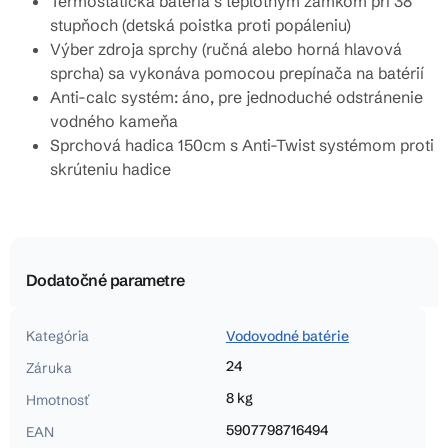
Termostatická batéria s teplotným zámkom pri 38
stupňoch (detská poistka proti popáleniu)
Výber zdroja sprchy (ručná alebo horná hlavová
sprcha) sa vykonáva pomocou prepínača na batérií
Anti-calc systém: áno, pre jednoduché odstránenie
vodného kameňa
Sprchová hadica 150cm s A
nti-Twist systémom proti
skrúteniu hadice
Dodatočné parametre
Kategória
Vodovodné batérie
24
Záruka
8 kg
Hmotnosť
5907798716494
EAN