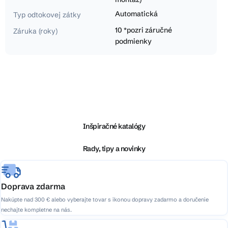
Automatická
Typ odtokovej zátky
10 *pozri záručné
Záruka (roky)
podmienky
Z
á
p
ä
Inšpiračné katalógy
t
i
Rady, tipy a novinky
e
Doprava zdarma
Nakúpte nad 300 € alebo vyberajte tovar s ikonou dopravy zadarmo a doručenie
nechajte kompletne na nás.