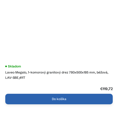
Priemerné
Skladom
hodnotenie
Laveo Megalo, 1-komorový granitový drez 780x500x185 mm, béžová,
produktu
je
LAV-SBE_411T
3,9
z
5
€119,72
hviezdičiek.
Do košíka