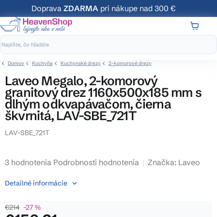
Prejsť
Doprava
ZDARMA
pri nákupe nad 300 €
na
obsah
NÁKUP
KOŠÍK
Domov
Kuchyňa
Kuchynské drezy
2-komorové drezy
Laveo Megalo, 2-komorový
granitový drez 1160x500x185 mm s
dlhým odkvapávačom, čierna
škvrnitá, LAV-SBE_721T
LAV-SBE_721T
Priemerné
3 hodnotenia
Podrobnosti hodnotenia
Značka:
Laveo
hodnotenie
Detailné informácie
produktu
je
€214
–27 %
4,3