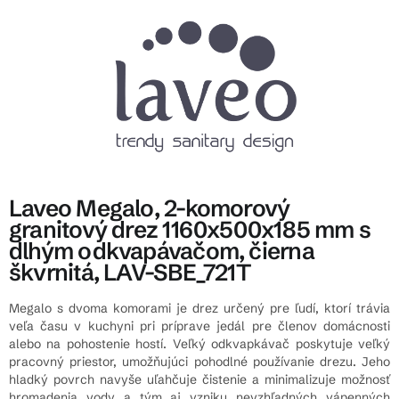
Laveo Megalo, 2-komorový
granitový drez 1160x500x185 mm s
dlhým odkvapávačom, čierna
škvrnitá, LAV-SBE_721T
Megalo s dvoma komorami je drez určený pre ľudí, ktorí trávia
veľa času v kuchyni pri príprave jedál pre členov domácnosti
alebo na pohostenie hostí. Veľký odkvapkávač poskytuje veľký
pracovný priestor, umožňujúci pohodlné používanie drezu. Jeho
hladký povrch navyše uľahčuje čistenie a minimalizuje možnosť
hromadenia vody a tým aj vzniku nevzhľadných vápenných