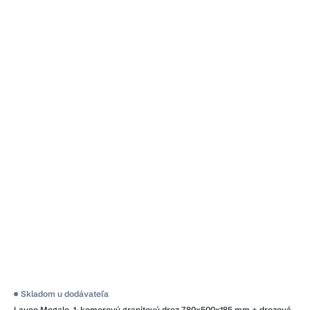
Skladom u dodávateľa
Laveo Megalo, 1-komorový granitový drez 780x500x185 mm + drezová