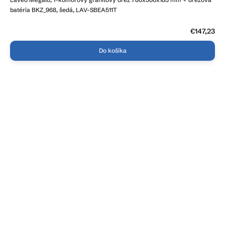
batéria BKZ_968, šedá, LAV-SBEA511T
€147,23
Do košíka