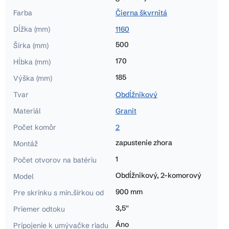
Farba
Čierna škvrnitá
Dĺžka (mm)
1160
500
Šírka (mm)
170
Hĺbka (mm)
185
Výška (mm)
Tvar
Obdĺžnikový
Materiál
Granit
Počet komôr
2
zapustenie zhora
Montáž
1
Počet otvorov na batériu
Obdĺžnikový, 2-komorový
Model
900 mm
Pre skrinku s min.šírkou od
3,5''
Priemer odtoku
Áno
Pripojenie k umývačke riadu