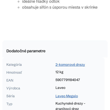
ideálne hladký odtok
obsahuje sifón s úsporou miesta v skrinke
Dodatočné parametre
Kategória
2-komorové drezy
12 kg
Hmotnosť
5907791184047
EAN
Laveo
Výrobca
Séria
Laveo Megalo
Kuchynské drezy -
Typ
granitový drez