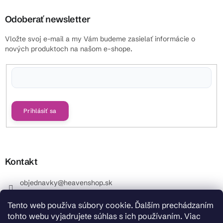
Odoberať newsletter
Vložte svoj e-mail a my Vám budeme zasielať informácie o
nových produktoch na našom e-shope.
Vložením e-mailu súhlasíte s
podmienkami ochrany osobných údajov
Prihlásiť sa
Kontakt
objednavky
@
heavenshop.sk
+421 914 399 399
Tento web používa súbory cookie. Ďalším prechádzaním
_Info objednávky : +421 914 399 399 Pracovné dni od
tohto webu vyjadrujete súhlas s ich používaním. Viac
8.00 hod. do 12.00 . REKLAMÁCIE : +421 914 399 399