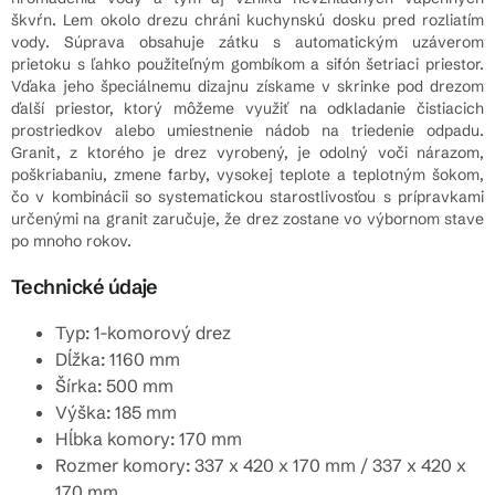
škvŕn. Lem okolo drezu chráni kuchynskú dosku pred rozliatím
vody. Súprava obsahuje zátku s automatickým uzáverom
prietoku s ľahko použiteľným gombíkom a sifón šetriaci priestor.
Vďaka jeho špeciálnemu dizajnu získame v skrinke pod drezom
ďalší priestor, ktorý môžeme využiť na odkladanie čistiacich
prostriedkov alebo umiestnenie nádob na triedenie odpadu.
Granit, z ktorého je drez vyrobený, je odolný voči nárazom,
poškriabaniu, zmene farby, vysokej teplote a teplotným šokom,
čo v kombinácii so systematickou starostlivosťou s prípravkami
určenými na granit zaručuje, že drez zostane vo výbornom stave
po mnoho rokov.
Technické údaje
Typ: 1-komorový drez
Dĺžka: 1160 mm
Šírka: 500 mm
Výška: 185 mm
Hĺbka komory: 170 mm
Rozmer komory: 337 x 420 x 170 mm / 337 x 420 x
170 mm