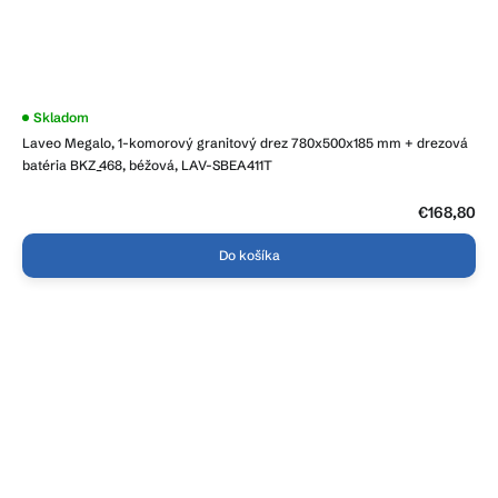
Priemerné
Skladom
hodnotenie
Laveo Megalo, 1-komorový granitový drez 780x500x185 mm + drezová
produktu
je
batéria BKZ_468, béžová, LAV-SBEA411T
4,0
z
5
€168,80
hviezdičiek.
Do košíka