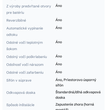
Áno
Z výroby predvŕtané otvory
pre batériu
Áno
Reverzibilné
Áno
Automatické vypínanie
odtoku
Áno
Odolné voči teplotným
šokom
Áno
Odolný voči poškriabaniu
Áno
Odoľnosť voči nárazom
Áno
Odolné voči zafarbeniu
Áno, Priestorovo úsporný
Sifón v súprave
sifón
Štandardná/dlhá odkvapová
Odkvapová doska
doska
Zapustenie zhora (horná
Spôsob inštalácie
montáž)