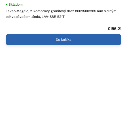
Skladom
Laveo Megalo, 2-komorový granitový drez 1160x500x185 mm s dlhým
odkvapávačom, šedá, LAV-SBE_521T
€156,21
Do košíka