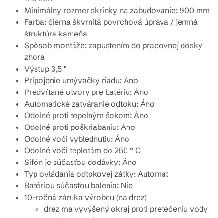
Minimálny rozmer skrinky na zabudovanie: 900 mm
Farba: čierna škvrnitá povrchová úprava / jemná
štruktúra kameňa
Spôsob montáže: zapustením do pracovnej dosky
zhora
Výstup 3,5 "
Pripojenie umývačky riadu: Áno
Predvŕtané otvory pre batériu: Áno
Automatické zatváranie odtoku: Áno
Odolné proti tepelným šokom: Áno
Odolné proti poškriabaniu: Áno
Odolné voči vyblednutiu: Áno
Odolné voči teplotám do 250 ° C
Sifón je súčasťou dodávky: Áno
Typ ovládania odtokovej zátky: Automat
Batériou súčasťou balenia: Nie
10-ročná záruka výrobcu (na drez)
drez ma vyvýšený okraj proti pretečeniu vody