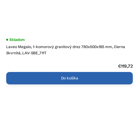
Priemerné
Skladom
hodnotenie
Laveo Megalo, 1-komorový granitový drez 780x500x185 mm, čierna
produktu
je
škvrnitá, LAV-SBE_711T
4,4
z
5
€119,72
hviezdičiek.
Do košíka