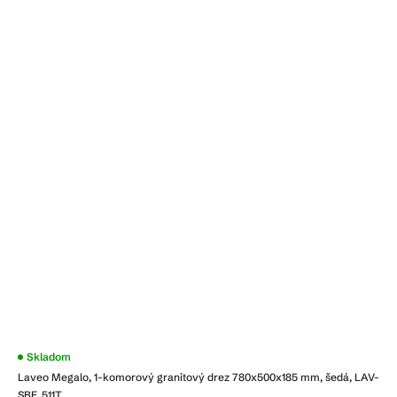
Priemerné
Skladom
hodnotenie
Laveo Megalo, 1-komorový granitový drez 780x500x185 mm, šedá, LAV-
produktu
je
SBE_511T