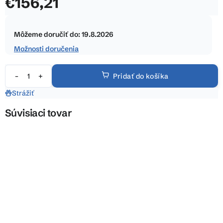
€156,21
z
5
Jednotková
hviezdičiek.
cena:
Môžeme doručiť do:
19.8.2026
Možnosti doručenia
Pridať do košíka
Strážiť
Súvisiaci tovar