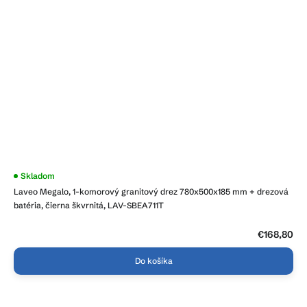
Priemerné
Skladom
hodnotenie
Laveo Megalo, 1-komorový granitový drez 780x500x185 mm + drezová
produktu
je
batéria, čierna škvrnitá, LAV-SBEA711T
4,6
z
5
€168,80
hviezdičiek.
Do košíka