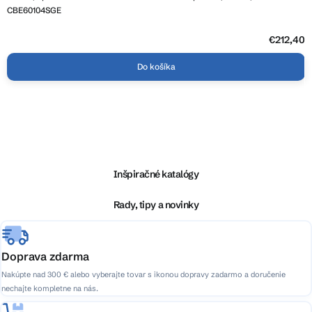
CBE60104SGE
€212,40
Do košíka
Z
á
p
ä
Inšpiračné katalógy
t
i
Rady, tipy a novinky
e
Doprava zdarma
Nakúpte nad 300 € alebo vyberajte tovar s ikonou dopravy zadarmo a doručenie
nechajte kompletne na nás.