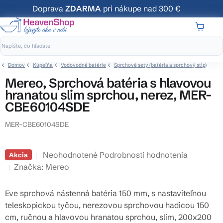
Prejsť
Doprava
ZDARMA
pri nákupe nad 300 €
na
obsah
NÁKUP
KOŠÍK
Domov
Kúpeľňa
Vodovodné batérie
Sprchové sety (batéria a sprchový stĺp)
Mereo, Sprchová batéria s hlavovou
hranatou slim sprchou, nerez, MER-
CBE60104SDE
MER-CBE60104SDE
Priemerné
Neohodnotené
Podrobnosti hodnotenia
Akcia
hodnotenie
Značka:
Mereo
produktu
je
Eve sprchová nástenná batéria 150 mm, s nastaviteľnou
0,0
teleskopickou tyčou, nerezovou sprchovou hadicou 150
z
cm, ručnou a hlavovou hranatou sprchou, slim, 200x200