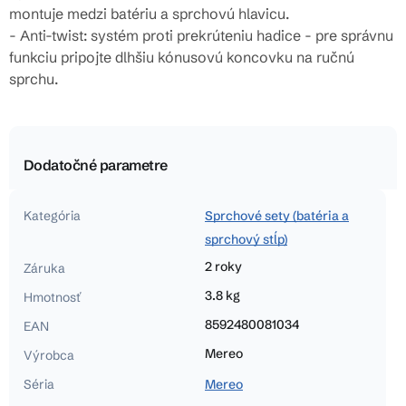
montuje medzi batériu a sprchovú hlavicu.
- Anti-twist: systém proti prekrúteniu hadice - pre správnu
funkciu pripojte dlhšiu kónusovú koncovku na ručnú
sprchu.
Dodatočné parametre
Kategória
Sprchové sety (batéria a
sprchový stĺp)
2 roky
Záruka
3.8 kg
Hmotnosť
8592480081034
EAN
Mereo
Výrobca
Séria
Mereo