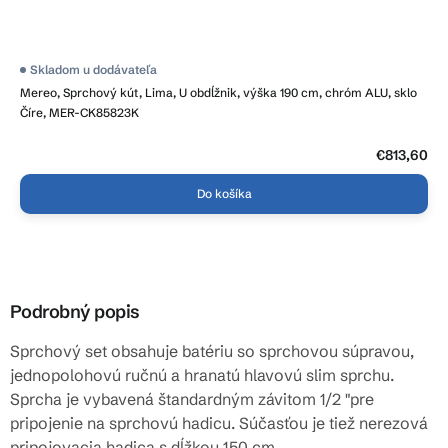
Skladom u dodávateľa
Mereo, Sprchový kút, Lima, U obdĺžnik, výška 190 cm, chróm ALU, sklo
Číre, MER-CK85823K
€813,60
Do košíka
Podrobný popis
Sprchový set obsahuje batériu so sprchovou súpravou,
jednopolohovú ručnú a hranatú hlavovú slim sprchu.
Sprcha je vybavená štandardným závitom 1/2 "pre
pripojenie na sprchovú hadicu. Súčasťou je tiež nerezová
pripojovacia hadica s dĺžkou 150 cm.