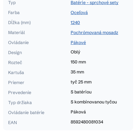
Typ
Batérie - sprchové sety
Farba
Oceľová
Dĺžka (mm)
1240
Materiál
Pochrómovaná mosadz
Ovládanie
Pákové
Oblý
Design
150 mm
Rozteč
35 mm
Kartuša
tyč 25 mm
Priemer
S batériou
Prevedenie
S kombinovanou tyčou
Typ držiaka
Páková
Ovládanie batérie
8592480081034
EAN