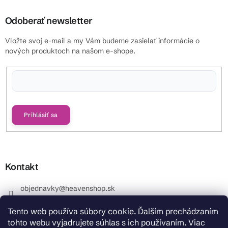
Odoberať newsletter
Vložte svoj e-mail a my Vám budeme zasielať informácie o
nových produktoch na našom e-shope.
Vložením e-mailu súhlasíte s
podmienkami ochrany osobných údajov
Prihlásiť sa
Kontakt
objednavky
@
heavenshop.sk
+421 914 399 399
Tento web používa súbory cookie. Ďalším prechádzaním
_Info objednávky : +421 914 399 399 Pracovné dni od
tohto webu vyjadrujete súhlas s ich používaním. Viac
8.00 hod. do 12.00 . REKLAMÁCIE : +421 914 399 399