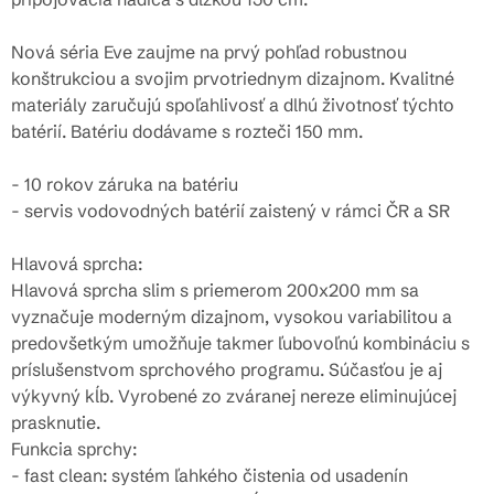
Nová séria Eve zaujme na prvý pohľad robustnou
konštrukciou a svojim prvotriednym dizajnom. Kvalitné
materiály zaručujú spoľahlivosť a dlhú životnosť týchto
batérií. Batériu dodávame s rozteči 150 mm.
- 10 rokov záruka na batériu
- servis vodovodných batérií zaistený v rámci ČR a SR
Hlavová sprcha:
Hlavová sprcha slim s priemerom 200x200 mm sa
vyznačuje moderným dizajnom, vysokou variabilitou a
predovšetkým umožňuje takmer ľubovoľnú kombináciu s
príslušenstvom sprchového programu. Súčasťou je aj
výkyvný kĺb. Vyrobené zo zváranej nereze eliminujúcej
prasknutie.
Funkcia sprchy:
- fast clean: systém ľahkého čistenia od usadenín