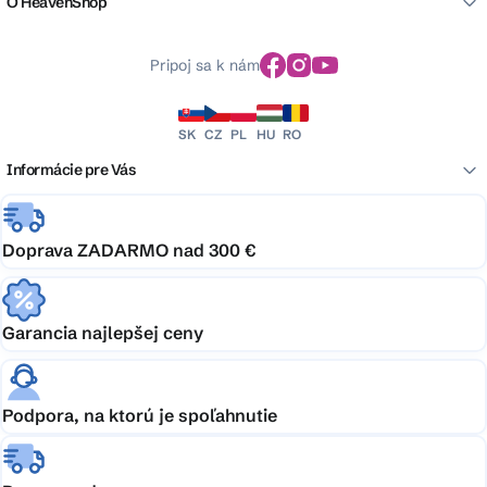
O HeavenShop
Pripoj sa k nám
SK
CZ
PL
HU
RO
Informácie pre Vás
Doprava ZADARMO nad 300 €
Garancia najlepšej ceny
Podpora, na ktorú je spoľahnutie