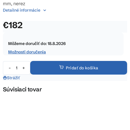
5
mm, nerez
hviezdičiek.
Detailné informácie
€182
Jednotková
cena:
Môžeme doručiť do:
18.8.2026
Možnosti doručenia
Pridať do košíka
Strážiť
Súvisiaci tovar