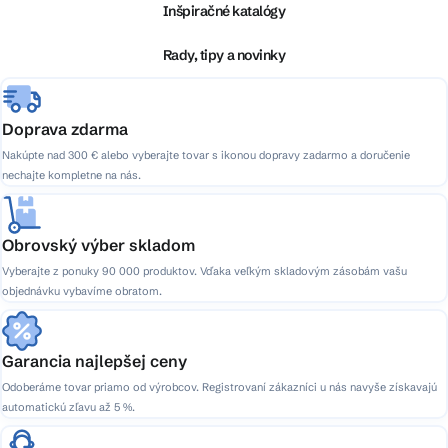
ä
Inšpiračné katalógy
t
i
Rady, tipy a novinky
e
Doprava zdarma
Nakúpte nad 300 € alebo vyberajte tovar s ikonou dopravy zadarmo a doručenie
nechajte kompletne na nás.
Obrovský výber skladom
Vyberajte z ponuky 90 000 produktov. Vďaka veľkým skladovým zásobám vašu
objednávku vybavíme obratom.
Garancia najlepšej ceny
Odoberáme tovar priamo od výrobcov. Registrovaní zákazníci u nás navyše získavajú
automatickú zľavu až 5 %.