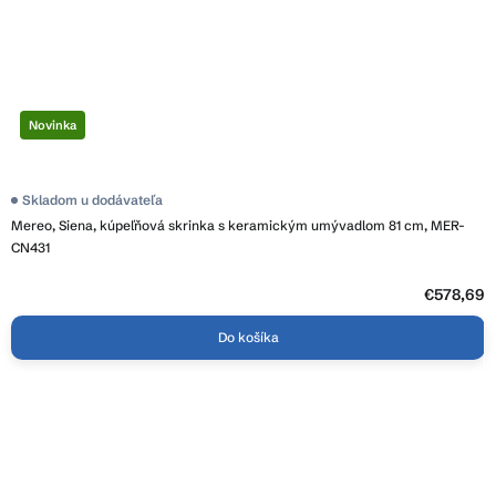
Novinka
Skladom u dodávateľa
Mereo, Siena, kúpeľňová skrinka s keramickým umývadlom 81 cm, MER-
CN431
€578,69
Do košíka
Z
á
p