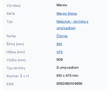
Mereo
Výrobca
Séria
Mereo Siena
Typ
Nábytok - skrinka s
umývadlom
Farba
Čierna
Šírka (mm)
810
Hĺbka (mm)
475
608
Výška (mm)
S umývadlom
Typ skrinky
810 x 475 mm
Rozmer Š x H
8592480104696
EAN