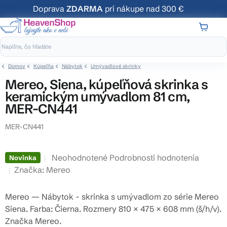
Prejsť
Doprava
ZDARMA
pri nákupe nad 300 €
na
obsah
NÁKUP
KOŠÍK
Domov
Kúpeľňa
Nábytok
Umývadlové skrinky
Mereo, Siena, kúpeľňová skrinka s
keramickým umývadlom 81 cm,
MER-CN441
MER-CN441
Priemerné
Neohodnotené
Podrobnosti hodnotenia
Novinka
hodnotenie
Značka:
Mereo
produktu
je
Mereo — Nábytok - skrinka s umývadlom zo série Mereo
0,0
Siena. Farba: Čierna. Rozmery 810 × 475 × 608 mm (š/h/v).
z
Značka Mereo.