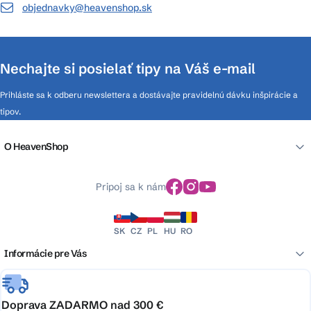
objednavky@heavenshop.sk
Nechajte si posielať tipy na Váš e-mail
Prihláste sa k odberu newslettera a dostávajte pravidelnú dávku inšpirácie a
tipov.
O HeavenShop
Pripoj sa k nám
SK
CZ
PL
HU
RO
Informácie pre Vás
Doprava ZADARMO nad 300 €