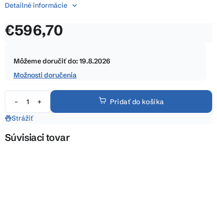
5
Detailné informácie
hviezdičiek.
€596,70
Jednotková
cena:
Môžeme doručiť do:
19.8.2026
Možnosti doručenia
Pridať do košíka
Strážiť
Súvisiaci tovar