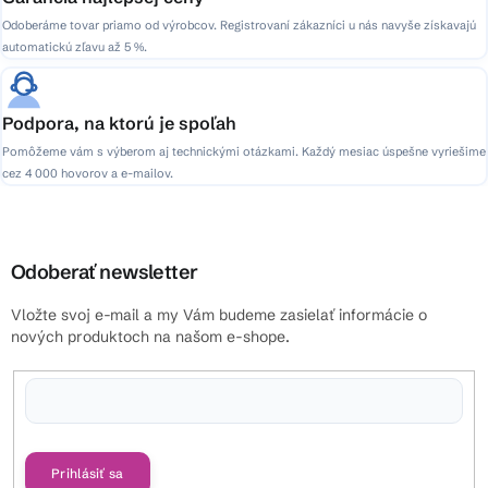
Odoberáme tovar priamo od výrobcov. Registrovaní zákazníci u nás navyše získavajú
automatickú zľavu až 5 %.
Podpora, na ktorú je spoľah
Pomôžeme vám s výberom aj technickými otázkami. Každý mesiac úspešne vyriešime
cez 4 000 hovorov a e-mailov.
Odoberať newsletter
Vložte svoj e-mail a my Vám budeme zasielať informácie o
nových produktoch na našom e-shope.
Vložením e-mailu súhlasíte s
podmienkami ochrany osobných údajov
Prihlásiť sa