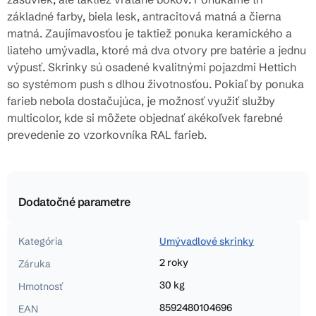
základné farby, biela lesk, antracitová matná a čierna
matná. Zaujímavosťou je taktiež ponuka keramického a
liateho umývadla, ktoré má dva otvory pre batérie a jednu
výpusť. Skrinky sú osadené kvalitnými pojazdmi Hettich
so systémom push s dlhou životnosťou. Pokiaľ by ponuka
farieb nebola dostačujúca, je možnosť využiť služby
multicolor, kde si môžete objednať akékoľvek farebné
prevedenie zo vzorkovníka RAL farieb.
Dodatočné parametre
Kategória
Umývadlové skrinky
2 roky
Záruka
30 kg
Hmotnosť
8592480104696
EAN