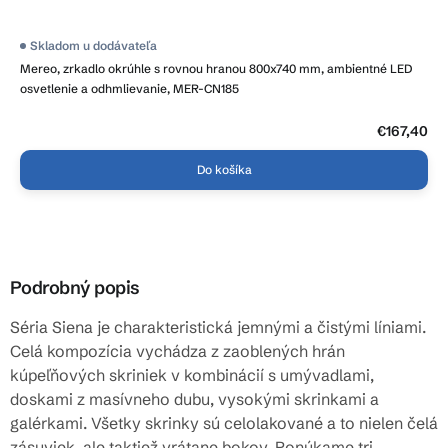
Skladom u dodávateľa
Mereo, zrkadlo okrúhle s rovnou hranou 800x740 mm, ambientné LED
osvetlenie a odhmlievanie, MER-CN185
€167,40
Do košíka
Podrobný popis
Séria Siena je charakteristická jemnými a čistými líniami.
Celá kompozícia vychádza z zaoblených hrán
kúpeľňových skriniek v kombinácií s umývadlami,
doskami z masívneho dubu, vysokými skrinkami a
galérkami. Všetky skrinky sú celolakované a to nielen čelá
zásuviek, ale taktiež vrátane bokov. Ponúkame tri