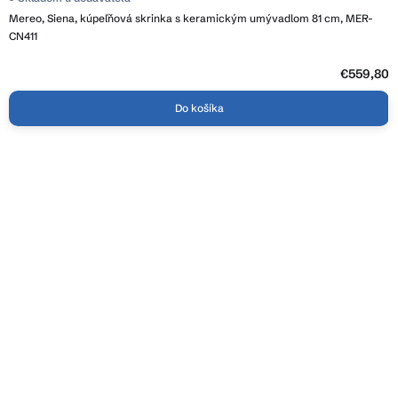
Mereo, Siena, kúpeľňová skrinka s keramickým umývadlom 81 cm, MER-
CN411
€559,80
Do košíka