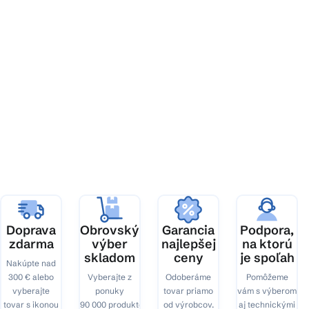
Z
á
p
ä
t
i
e
Doprava
Obrovský
Garancia
Podpora,
zdarma
výber
najlepšej
na ktorú
skladom
ceny
je spoľah
Nakúpte nad
300 € alebo
Vyberajte z
Odoberáme
Pomôžeme
vyberajte
ponuky
tovar priamo
vám s výberom
tovar s ikonou
90 000 produktov.
od výrobcov.
aj technickými