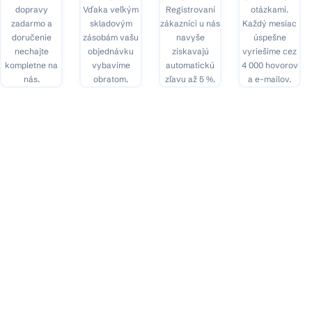
dopravy
Vďaka veľkým
Registrovaní
otázkami.
zadarmo a
skladovým
zákazníci u nás
Každý mesiac
doručenie
zásobám vašu
navyše
úspešne
nechajte
objednávku
získavajú
vyriešime cez
kompletne na
vybavíme
automatickú
4 000 hovorov
nás.
obratom.
zľavu až 5 %.
a e-mailov.