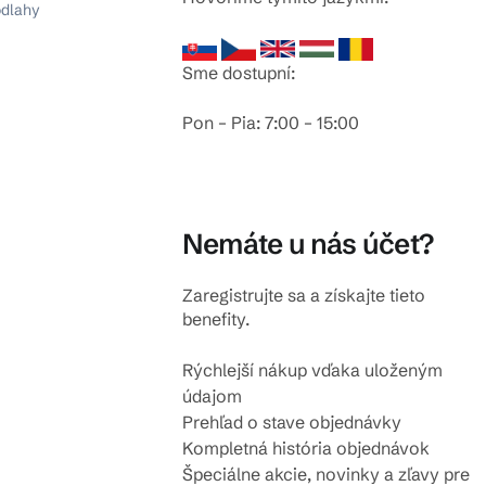
odlahy
Sme dostupní:
Pon – Pia: 7:00 – 15:00
Nemáte u nás účet?
Zaregistrujte sa a získajte tieto
benefity.
Rýchlejší nákup vďaka uloženým
údajom
Prehľad o stave objednávky
Kompletná história objednávok
Špeciálne akcie, novinky a zľavy pre