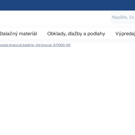
štalačný materiál
Obklady, dlažby a podlahy
Výpreda
soká drezová batéria, chrómová, 671000-00