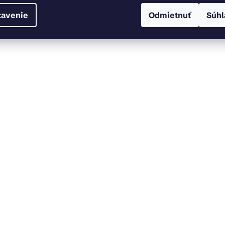
tavenie
Odmietnuť
Súhl