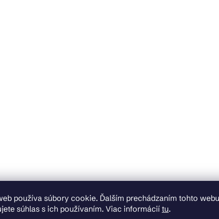
web používa súbory cookie. Ďalším prechádzaním tohto web
jete súhlas s ich používaním. Viac informácií
tu
.