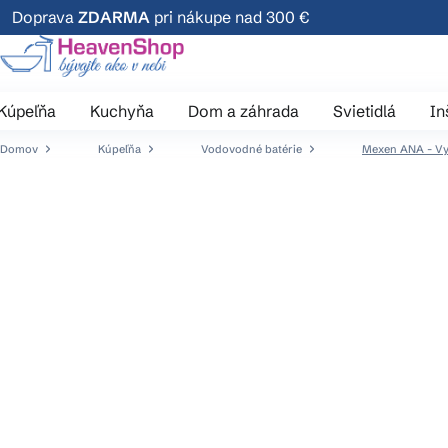
Prejsť
Doprava
ZDARMA
pri nákupe nad 300 €
na
obsah
Kúpeľňa
Kuchyňa
Dom a záhrada
Svietidlá
In
Domov
Kúpeľňa
Vodovodné batérie
Mexen ANA - Vy