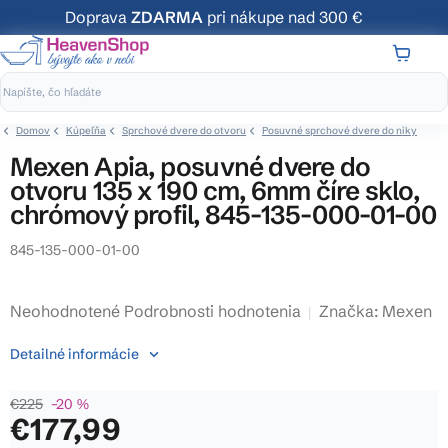
Prejsť
Doprava
ZDARMA
pri nákupe nad 300 €
na
obsah
NÁKUP
KOŠÍK
Domov
Kúpeľňa
Sprchové dvere do otvoru
Posuvné sprchové dvere do niky
Mexen Apia, posuvné dvere do
otvoru 135 x 190 cm, 6mm číre sklo,
chrómový profil, 845-135-000-01-00
845-135-000-01-00
Priemerné
Neohodnotené
Podrobnosti hodnotenia
Značka:
Mexen
hodnotenie
Detailné informácie
produktu
je
€225
–20 %
0,0
€177,99
z