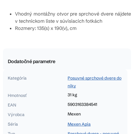
Vhodný montážny otvor pre sprchové dvere nájdete
v technickom liste v súvisiacich fotkách
Rozmery: 135(s) x 190(v), cm
Dodatočné parametre
Kategória
Posuvné sprchové dvere do
niky
31 kg
Hmotnosť
5903163384541
EAN
Mexen
Výrobca
Séria
Mexen Apia
Typ
Sprchové dvere - posuvné