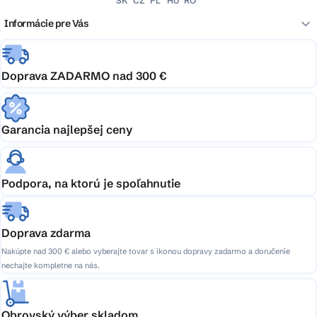
SK
CZ
PL
HU
RO
Informácie pre Vás
Doprava ZADARMO nad 300 €
Garancia najlepšej ceny
Podpora, na ktorú je spoľahnutie
Doprava zdarma
Nakúpte nad 300 € alebo vyberajte tovar s ikonou dopravy zadarmo a doručenie
nechajte kompletne na nás.
Obrovský výber skladom