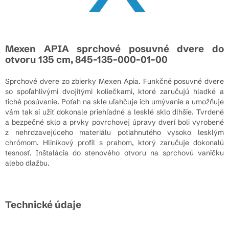
Mexen APIA sprchové posuvné dvere do
otvoru 135 cm, 845-135-000-01-00
Sprchové dvere zo zbierky Mexen Apia. Funkčné posuvné dvere
so spoľahlivými dvojitými koliečkami, ktoré zaručujú hladké a
tiché posúvanie. Poťah na skle uľahčuje ich umývanie a umožňuje
vám tak si užiť dokonale priehľadné a lesklé sklo dlhšie. Tvrdené
a bezpečné sklo a prvky povrchovej úpravy dverí boli vyrobené
z nehrdzavejúceho materiálu potiahnutého vysoko lesklým
chrómom. Hliníkový profil s prahom, ktorý zaručuje dokonalú
tesnosť. Inštalácia do stenového otvoru na sprchovú vaničku
alebo dlažbu.
Technické údaje