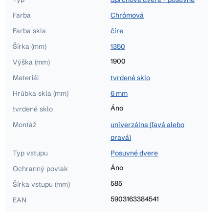
Farba
Chrómová
Farba skla
číre
Šírka (mm)
1350
1900
Výška (mm)
Materiál
tvrdené sklo
Hrúbka skla (mm)
6 mm
Áno
tvrdené sklo
Montáž
univerzálna (ľavá alebo
pravá)
Typ vstupu
Posuvné dvere
Áno
Ochranný povlak
585
Šírka vstupu (mm)
5903163384541
EAN