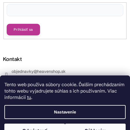
Vložením e-mailu súhlasíte s
podmienkami ochrany osobných údajov
Prihlásiť sa
Kontakt
objednavky
@
heavenshop.sk
+421 914 399 399
Tento web používa súbory cookie. Ďalším prechádzaním
_Info objednávky : +421 914 399 399 Pracovné dni od
tohto webu vyjadrujete súhlas s ich používaním. Viac
8.00 hod. do 12.00 . REKLAMÁCIE : +421 914 399 399
informácií
tu
.
HeavenShop.sk
HeavenShop.sk
Nastavenie