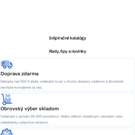
Z
á
p
ä
Inšpiračné katalógy
t
i
Rady, tipy a novinky
e
Doprava zdarma
Nakúpte nad 300 € alebo vyberajte tovar s ikonou dopravy zadarmo a doručenie
nechajte kompletne na nás.
Obrovský výber skladom
Vyberajte z ponuky 90 000 produktov. Vďaka veľkým skladovým zásobám vašu
objednávku vybavíme obratom.