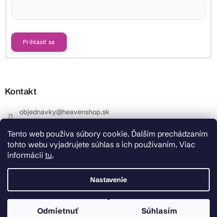
Vložením e-mailu súhlasíte s
podmienkami ochrany osobných údajov
Prihlásiť sa
Kontakt
objednavky
@
heavenshop.sk
+421 914 399 399
Tento web používa súbory cookie. Ďalším prechádzaním
_Info objednávky : +421 914 399 399 Pracovné dni od
tohto webu vyjadrujete súhlas s ich používaním. Viac
8.00 hod. do 12.00 . REKLAMÁCIE : +421 914 399 399
informácií
tu
.
HeavenShop.sk
HeavenShop.sk
Nastavenie
Odmietnuť
Súhlasím
Copyright 2026
Heavenshop
. Všetky práva vyhradené.