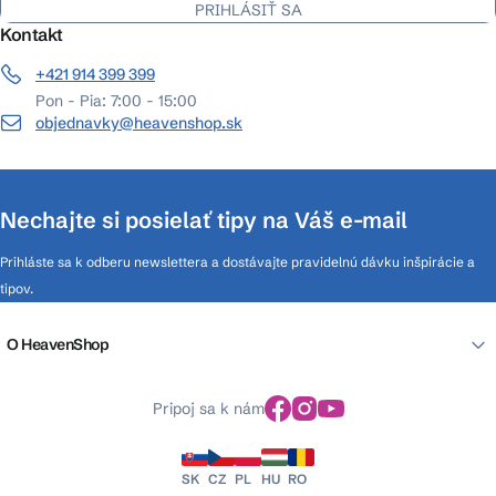
PRIHLÁSIŤ SA
Kontakt
+421 914 399 399
Pon - Pia: 7:00 - 15:00
objednavky@heavenshop.sk
Nechajte si posielať tipy na Váš e-mail
Prihláste sa k odberu newslettera a dostávajte pravidelnú dávku inšpirácie a
tipov.
O HeavenShop
Pripoj sa k nám
SK
CZ
PL
HU
RO