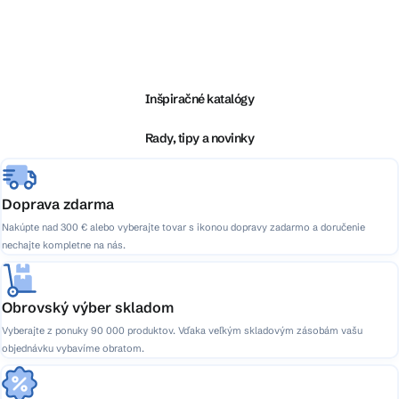
Z
á
p
ä
Inšpiračné katalógy
t
i
Rady, tipy a novinky
e
Doprava zdarma
Nakúpte nad 300 € alebo vyberajte tovar s ikonou dopravy zadarmo a doručenie
nechajte kompletne na nás.
Obrovský výber skladom
Vyberajte z ponuky 90 000 produktov. Vďaka veľkým skladovým zásobám vašu
objednávku vybavíme obratom.