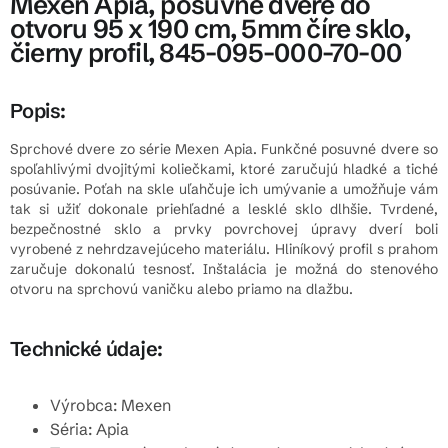
Mexen Apia, posuvné dvere do
otvoru 95 x 190 cm, 5mm číre sklo,
čierny profil, 845-095-000-70-00
Popis:
Sprchové dvere zo série Mexen Apia. Funkčné posuvné dvere so
spoľahlivými dvojitými koliečkami, ktoré zaručujú hladké a tiché
posúvanie. Poťah na skle uľahčuje ich umývanie a umožňuje vám
tak si užiť dokonale priehľadné a lesklé sklo dlhšie. Tvrdené,
bezpečnostné sklo a prvky povrchovej úpravy dverí boli
vyrobené z nehrdzavejúceho materiálu. Hliníkový profil s prahom
zaručuje dokonalú tesnosť. Inštalácia je možná do stenového
otvoru na sprchovú vaničku alebo priamo na dlažbu.
Technické údaje:
Výrobca: Mexen
Séria: Apia