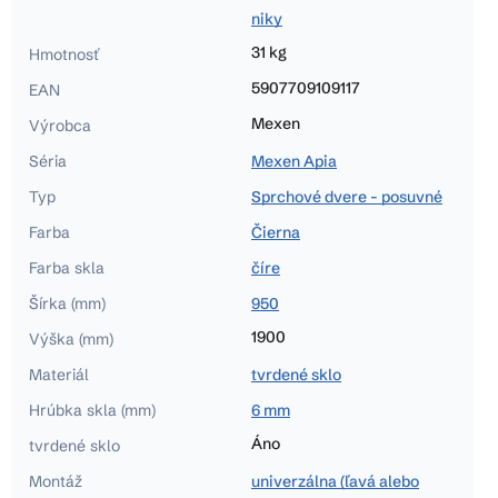
niky
31 kg
Hmotnosť
5907709109117
EAN
Mexen
Výrobca
Séria
Mexen Apia
Typ
Sprchové dvere - posuvné
Farba
Čierna
Farba skla
číre
Šírka (mm)
950
1900
Výška (mm)
Materiál
tvrdené sklo
Hrúbka skla (mm)
6 mm
Áno
tvrdené sklo
Montáž
univerzálna (ľavá alebo