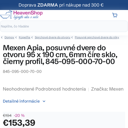
Prejsť
Doprava
ZDARMA
pri nákupe nad 300 €
na
obsah
NÁKUP
KOŠÍK
Domov
Kúpeľňa
Sprchové dvere do otvoru
Posuvné sprchové dvere do niky
Mexen Apia, posuvné dvere do
otvoru 95 x 190 cm, 6mm číre sklo,
čierny profil, 845-095-000-70-00
845-095-000-70-00
Priemerné
Neohodnotené
Podrobnosti hodnotenia
Značka:
Mexen
hodnotenie
Detailné informácie
produktu
je
€194
–20 %
0,0
€153,39
z