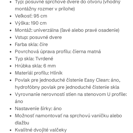
Typ: posuvné sprchové dvere do otvoru (vhodný
montážny rozmer v prílohe)
Veľkosť: 95 cm
Výška: 190 cm
Montáž: univerzálna (ľavé alebo pravé osadenie)
Vstup: posuvné dvere
Farba skla: číre
Povrchová úprava profilu: čierna matná
Typ skla: Tvrdené
Hrúbka skla: 6 mm
Materiál profilu: Hliník
Povlak pre jednoduché čistenie Easy Clean: áno,
hydrofóbny povlak pre jednoduché čistenie skla
Vyrovnanie nerovností stien na stenovom U profile:
áno
Nastavenie šírky: áno
Možnosť namontovať na sprchovú vaničku alebo
dlažbu
Kvalitné dvojité valčeky