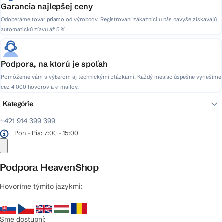
Garancia najlepšej ceny
Odoberáme tovar priamo od výrobcov. Registrovaní zákazníci u nás navyše získavajú
automatickú zľavu až 5 %.
Podpora, na ktorú je spoľah
Pomôžeme vám s výberom aj technickými otázkami. Každý mesiac úspešne vyriešime
cez 4 000 hovorov a e-mailov.
Kategórie
+421 914 399 399
Pon - Pia: 7:00 - 15:00
Podpora HeavenShop
Hovoríme týmito jazykmi:
Sme dostupní: