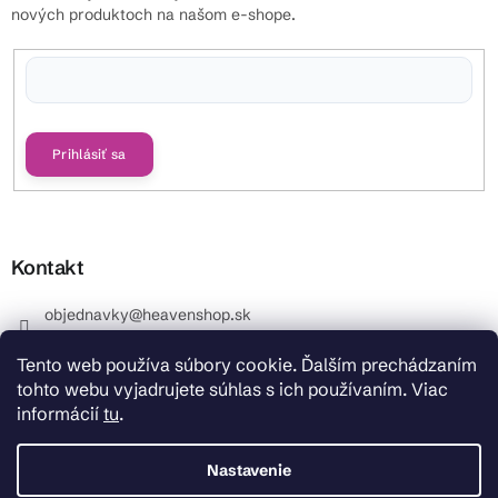
nových produktoch na našom e-shope.
Vložením e-mailu súhlasíte s
podmienkami ochrany osobných údajov
Prihlásiť sa
Kontakt
objednavky
@
heavenshop.sk
+421 914 399 399
Tento web používa súbory cookie. Ďalším prechádzaním
_Info objednávky : +421 914 399 399 Pracovné dni od
tohto webu vyjadrujete súhlas s ich používaním. Viac
8.00 hod. do 12.00 . REKLAMÁCIE : +421 914 399 399
informácií
tu
.
HeavenShop.sk
HeavenShop.sk
Nastavenie