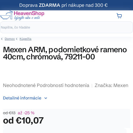
Prejsť
Doprava
ZDARMA
pri nákupe nad 300 €
na
obsah
NÁKUP
KOŠÍK
Domov
Kúpeľňa
Mexen ARM, podomietkové rameno
40cm, chrómová, 79211-00
Priemerné
Neohodnotené
Podrobnosti hodnotenia
Značka:
Mexen
hodnotenie
Detailné informácie
produktu
je
od €13
až –25 %
0,0
od
€10,07
z
5
Jednotková