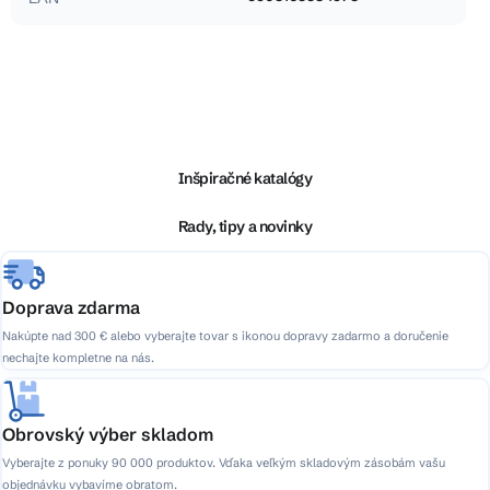
Z
á
p
ä
Inšpiračné katalógy
t
i
Rady, tipy a novinky
e
Doprava zdarma
Nakúpte nad 300 € alebo vyberajte tovar s ikonou dopravy zadarmo a doručenie
nechajte kompletne na nás.
Obrovský výber skladom
Vyberajte z ponuky 90 000 produktov. Vďaka veľkým skladovým zásobám vašu
objednávku vybavíme obratom.