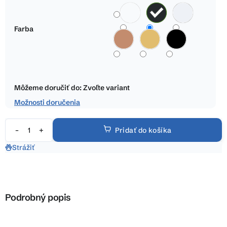
hviezdičiek.
cena:
Farba
Môžeme doručiť do:
Zvoľte variant
Možnosti doručenia
Pridať do košíka
Strážiť
Podrobný popis