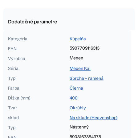
Dodatočné parametre
Kategória
Kúpeľňa
5907709116313
EAN
Mexen
Výrobca
Séria
Mexen Kai
Typ
Sprcha - ramená
Farba
Čierna
Dĺžka (mm)
400
Tvar
Okrúhly
sklad
Na sklade (Heavenshop)
Nástenný
Typ
5903163384978
EAN